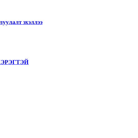
уулалт эхэллээ
ХЭРЭГТЭЙ