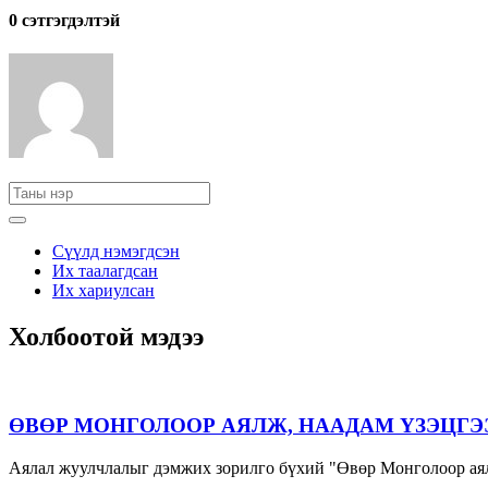
0 cэтгэгдэлтэй
Сүүлд нэмэгдсэн
Их таалагдсан
Их хариулсан
Холбоотой мэдээ
ӨВӨР МОНГОЛООР АЯЛЖ, НААДАМ ҮЗЭЦГЭ
Аялал жуулчлалыг дэмжих зорилго бүхий "Өвөр Монголоор аял