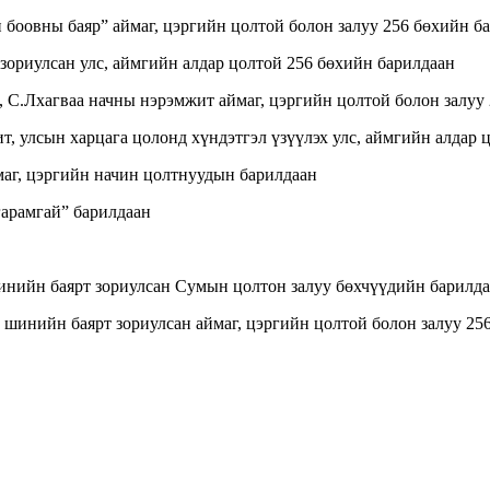
боовны баяр” аймаг, цэргийн цолтой болон залуу 256 бөхийн б
зориулсан улс, аймгийн алдар цолтой 256 бөхийн барилдаан
, С.Лхагваа начны нэрэмжит аймаг, цэргийн цолтой болон залуу
, улсын харцага цолонд хүндэтгэл үзүүлэх улс, аймгийн алдар 
маг, цэргийн начин цолтнуудын барилдаан
гарамгай” барилдаан
инийн баярт зориулсан Сумын цолтон залуу бөхчүүдийн барилд
шинийн баярт зориулсан аймаг, цэргийн цолтой болон залуу 256