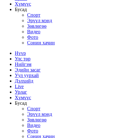
Хүмүүс
Бусад
Спорт
Эрүүл мэнд
Зөвлөгөө
Видео
Фото
Сонин хачин
Нүүр
Улс төр
Нийгэм
Эдийн засаг
Уул уурхай
Дэлхийд
Live
Урлаг
Хүмүүс
Бусад
Спорт
Эрүүл мэнд
Зөвлөгөө
Видео
Фото
Сонин хачин