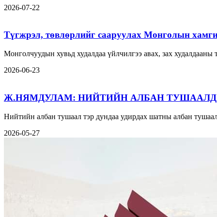
2026-07-22
Түгжрэл, төвлөрлийг сааруулах Монголын хамги
Монголчуудын хувьд худалдаа үйлчилгээ авах, зах худалдааны
2026-06-23
Ж.НЯМДУЛАМ: НИЙТИЙН АЛБАН ТУШААЛД
Нийтийн албан тушаал тэр дундаа удирдах шатны албан тушаал
2026-05-27