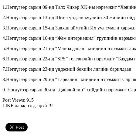
1.Нэгдүгээр сарын 09-нд Талх Чихэр ХК-ны нэрэмжит “Хэвийн 
2.Нэгдүгээр сарын 13-нд Шинэ үндсэн хуулийн 30 жилийн ойд 
3.Нэгдүгээр сарын 15-нд Завхан аймгийн Их уул сумын харьяат
4.Нэгдүгээр сарын 16-нд “Жем интернэшнл” группийн нэрэмжит
5.Нэгдүгээр сарын 21-нд “Манба дацан” хийдийн нэрэмжит ай
6.Нэгдүгээр сарын 22-нд “SPS” телевизийн нэрэмжит “Бахдам 
7.Нэгдүгээр сарын 23-нд үндэсний бөхийн лигийн барилдаан
8.Нэгдүгээр сарын 29-нд “Тарвалин” хийдийн нэрэмжит Сар ш
9. Нэгдүгээр сарын 30-нд “Дашчойлин” хийдийн нэрэмжит Сар 
Post Views:
915
LIKE дарж нэгдээрэй !!!