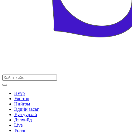
Нүүр
Улс төр
Нийгэм
Эдийн засаг
Уул уурхай
Дэлхийд
Live
Урлаг