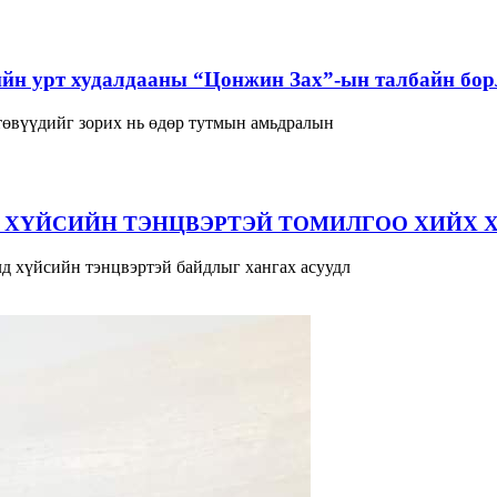
йн урт худалдааны “Цонжин Зах”-ын талбайн борл
 төвүүдийг зорих нь өдөр тутмын амьдралын
 ХҮЙСИЙН ТЭНЦВЭРТЭЙ ТОМИЛГОО ХИЙХ 
д хүйсийн тэнцвэртэй байдлыг хангах асуудл