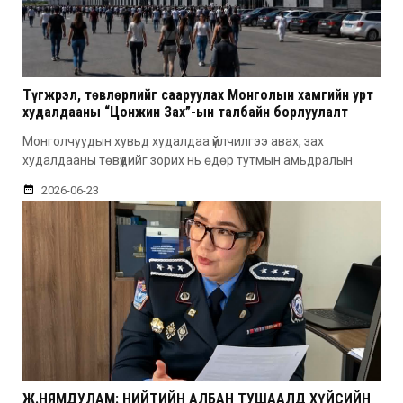
Түгжрэл, төвлөрлийг сааруулах Монголын хамгийн урт
худалдааны “Цонжин Зах”-ын талбайн борлуулалт
эхэллээ
Монголчуудын хувьд худалдаа үйлчилгээ авах, зах
худалдааны төвүүдийг зорих нь өдөр тутмын амьдралын
2026-06-23
Ж.НЯМДУЛАМ: НИЙТИЙН АЛБАН ТУШААЛД ХҮЙСИЙН