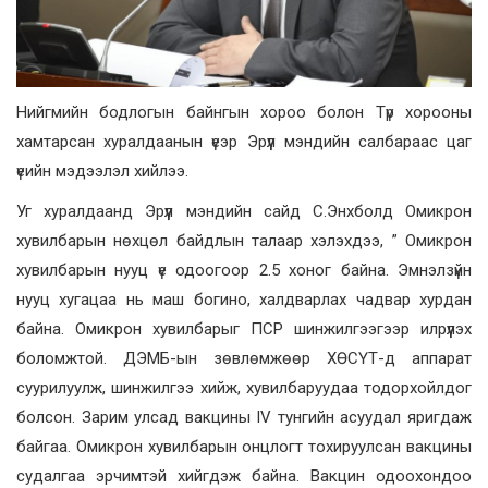
Нийгмийн бодлогын байнгын хороо болон Түр хорооны
хамтарсан хуралдаанын үеэр Эрүүл мэндийн салбараас цаг
үеийн мэдээлэл хийлээ.
Уг хуралдаанд Эрүүл мэндийн сайд С.Энхболд Омикрон
хувилбарын нөхцөл байдлын талаар хэлэхдээ, ” Омикрон
хувилбарын нууц үе одоогоор 2.5 хоног байна. Эмнэлзүйн
нууц хугацаа нь маш богино, халдварлах чадвар хурдан
байна. Омикрон хувилбарыг ПСР шинжилгээгээр илрүүлэх
боломжтой. ДЭМБ-ын зөвлөмжөөр ХӨСҮТ-д аппарат
суурилуулж, шинжилгээ хийж, хувилбаруудаа тодорхойлдог
болсон. Зарим улсад вакцины IV тунгийн асуудал яригдаж
байгаа. Омикрон хувилбарын онцлогт тохируулсан вакцины
судалгаа эрчимтэй хийгдэж байна. Вакцин одоохондоо