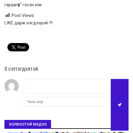
гараагүй” гэсэн юм. .
Post Views:
LIKE дарж нэгдээрэй !!!
0 cэтгэгдэлтэй
ХОЛБООТОЙ МЭДЭЭ