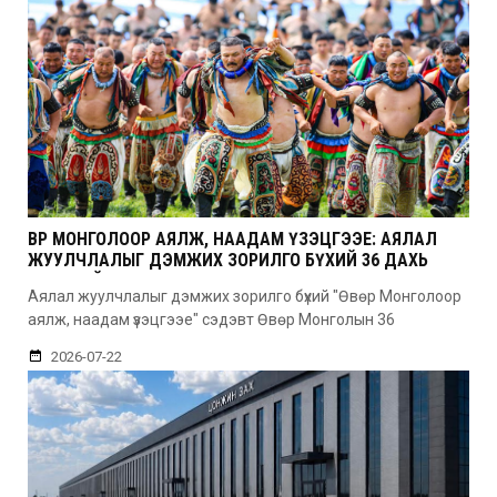
ӨВӨР МОНГОЛООР АЯЛЖ, НААДАМ ҮЗЭЦГЭЭЕ: АЯЛАЛ
ЖУУЛЧЛАЛЫГ ДЭМЖИХ ЗОРИЛГО БҮХИЙ 36 ДАХЬ
УДААГИЙН НААДАМ
Аялал жуулчлалыг дэмжих зорилго бүхий "Өвөр Монголоор
аялж, наадам үзэцгээе" сэдэвт Өвөр Монголын 36
2026-07-22