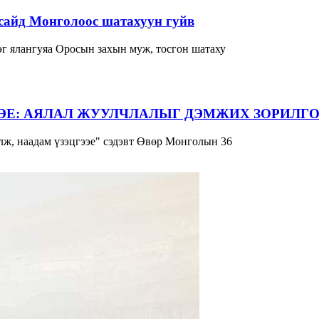
сайд Монголоос шатахуун гуйв
г ялангуяа Оросын захын муж, тосгон шатаху
ЭЕ: АЯЛАЛ ЖУУЛЧЛАЛЫГ ДЭМЖИХ ЗОРИЛГО
ж, наадам үзэцгээе" сэдэвт Өвөр Монголын 36