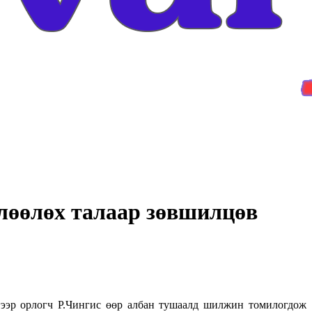
лөөлөх талаар зөвшилцөв
ээр орлогч Р.Чингис өөр албан тушаалд шилжин томилогдож