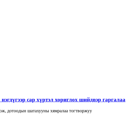
нэгдүгээр сар хүртэл хориглох шийдвэр гаргалаа
лож, дотоодын шатахууны хямралаа тогтворжуу