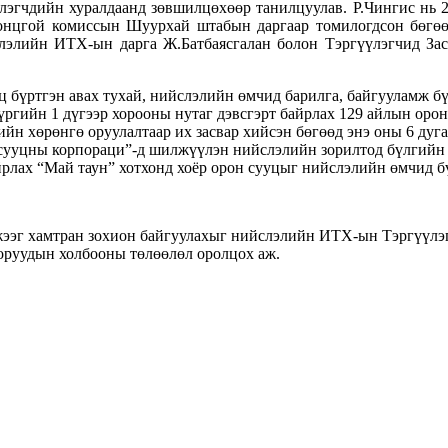
үлэгчдийн хуралдаанд зөвшилцөхөөр танилцуулав. Р.Чингис нь
 онцгой комиссын Шуурхай штабын даргаар томилогдсон бөгө
йслэлийн ИТХ-ын дарга Ж.Батбаясгалан болон Тэргүүлэгчид За
 бүртгэн авах тухай, нийслэлийн өмчид барилга, байгууламж бү
үүргийн 1 дүгээр хорооны нутаг дэвсгэрт байрлах 129 айлын оро
ийн хөрөнгө оруулалтаар их засвар хийсэн бөгөөд энэ оны 6 дуг
ууцны корпораци”-д шилжүүлэн нийслэлийн зорилтод бүлгийн ирг
йрлах “Май таун” хотхонд хоёр орон сууцыг нийслэлийн өмчид бү
ээг хамтран зохион байгуулахыг нийслэлийн ИТХ-ын Тэргүүлэгчи
оруудын холбооны төлөөлөл оролцох аж.