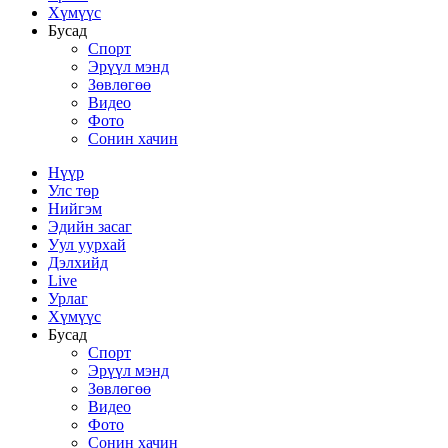
Хүмүүс
Бусад
Спорт
Эрүүл мэнд
Зөвлөгөө
Видео
Фото
Сонин хачин
Нүүр
Улс төр
Нийгэм
Эдийн засаг
Уул уурхай
Дэлхийд
Live
Урлаг
Хүмүүс
Бусад
Спорт
Эрүүл мэнд
Зөвлөгөө
Видео
Фото
Сонин хачин