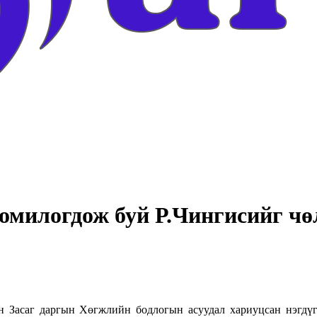
омилогдож буй Р.Чингисийг чө
 Засаг даргын Хөгжлийн бодлогын асуудал хариуцсан нэгдүг