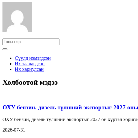
Сүүлд нэмэгдсэн
Их таалагдсан
Их хариулсан
Холбоотой мэдээ
ОХУ бензин, дизель түлшний экспортыг 2027 оны 
ОХУ бензин, дизель түлшний экспортыг 2027 он хүртэл хориг
2026-07-31