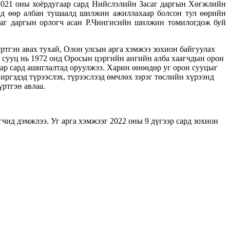
 2021 оны хоёрдугаар сард Нийслэлийн Засаг даргын Хөгжлийн
өд өөр албан тушаалд шилжин ажиллахаар болсон тул өөрийн
саг даргын орлогч асан Р.Чингисийн шилжин томилогдож буй
ртгэн авах тухай, Олон улсын арга хэмжээ зохион байгуулах
н сууц нь 1972 онд Оросын цэргийн ангийн алба хаагчдын орон
аар сард ашиглалтад оруулжээ. Харин өнөөдөр уг орон сууцыг
эдэд түрээслэх, түрээслээд өмчлөх зэрэг төслийн хүрээнд
ртгэн авлаа.
д дэмжлээ. Уг арга хэмжээг 2022 оны 9 дүгээр сард зохион