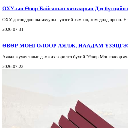
ОХУ-ын Өвөр Байгалын хязгаарын Дэд бүтцийн 
ОХУ дотооддоо шатахууны гүнзгий хямрал, хомсдолд орсон. Нэ
2026-07-31
ӨВӨР МОНГОЛООР АЯЛЖ, НААДАМ ҮЗЭЦГЭ
Аялал жуулчлалыг дэмжих зорилго бүхий "Өвөр Монголоор аял
2026-07-22