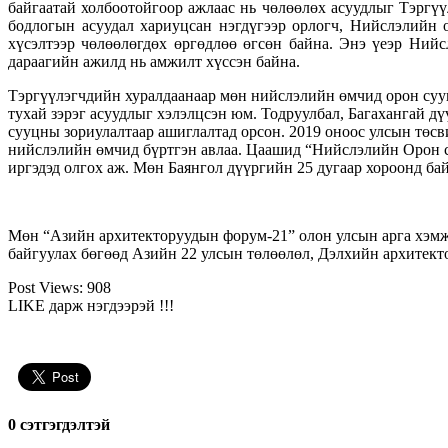
байгаатай холбоотойгоор ажлаас нь чөлөөлөх асуудлыг Тэргү
бодлогын асуудал хариуцсан нэгдүгээр орлогч, Нийслэлийн
хүсэлтээр чөлөөлөгдөх өргөдлөө өгсөн байна. Энэ үеэр Ни
дараагийн ажилд нь амжилт хүссэн байна.
Тэргүүлэгчдийн хуралдаанаар мөн нийслэлийн өмчид орон сууц
тухай зэрэг асуудлыг хэлэлцсэн юм. Тодруулбал, Багахангай д
сууцны зориулалтаар ашиглалтад орсон. 2019 оноос улсын төсв
нийслэлийн өмчид бүртгэн авлаа. Цаашид “Нийслэлийн Орон с
иргэдэд олгох аж. Мөн Баянгол дүүргийн 25 дугаар хороонд ба
Мөн “Азийн архитекторуудын форум-21” олон улсын арга хэмж
байгуулах бөгөөд Азийн 22 улсын төлөөлөл, Дэлхийн архитект
Post Views:
908
LIKE дарж нэгдээрэй !!!
0 cэтгэгдэлтэй