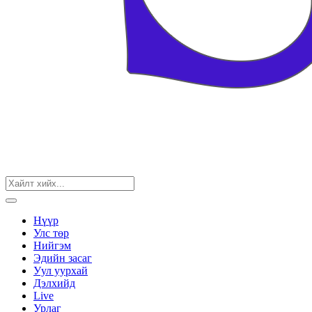
Нүүр
Улс төр
Нийгэм
Эдийн засаг
Уул уурхай
Дэлхийд
Live
Урлаг