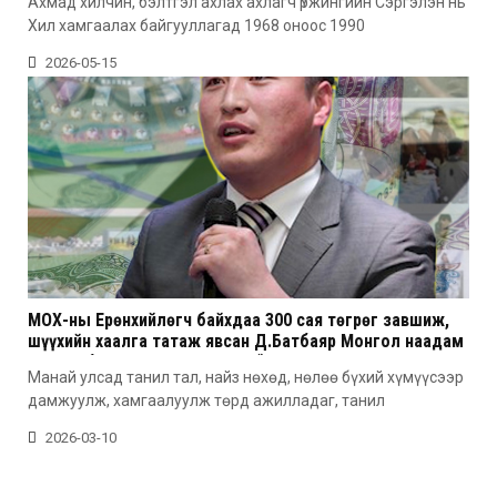
Ахмад хилчин, бэлтгэл ахлах ахлагч Үржингийн Сэргэлэн нь
Хил хамгаалах байгууллагад 1968 оноос 1990
2026-05-15
МОХ-ны Ерөнхийлөгч байхдаа 300 сая төгрөг завшиж,
шүүхийн хаалга татаж явсан Д.Батбаяр Монгол наадам
цогцолборт шургалж, дахин “мөнгө идсэн” үү?
Манай улсад танил тал, найз нөхөд, нөлөө бүхий хүмүүсээр
дамжуулж, хамгаалуулж төрд ажилладаг, танил
2026-03-10