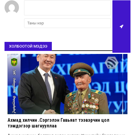
ХОЛБООТОЙ МЭДЭЭ
Ахмад хилчин Ү.Сэргэлэн Гавьяат тээвэрчин цол
тэмдэгээр шагнууллаа