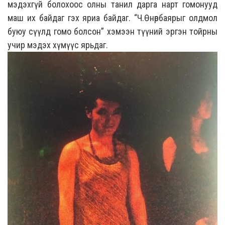
мэдэхгүй болохоос олны танил дарга нарт гомонууд
маш их байдаг гэх яриа байдаг. “Ч.Өнөрбаярыг олдмол
буюу сүүлд гомо болсон” хэмээн түүний эргэн тойрны
учир мэдэх хүмүүс ярьдаг.