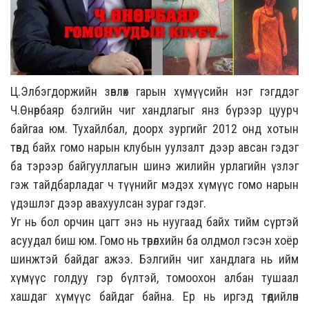
Ц.Элбэгдоржийн зөвлөх гарын хүмүүсийн нэг гэгддэг
Ч.Өнөрбаяр бэлгийн чиг хандлагыг янз бүрээр цуурч
байгаа юм. Тухайлбал, доорх зургийг 2012 онд хотын
төвд байх гомо нарын клубын уулзалт дээр авсан гэдэг
ба тэрээр байгууллагын шинэ жилийн урлагийн үзлэг
гэж тайдбарладаг ч түүнийг мэдэх хүмүүс гомо нарын
үдэшлэг дээр авахуулсан зураг гэдэг.
Уг нь бол орчин цагт энэ нь нуугаад байх тийм сүртэй
асуудал биш юм. Гомо нь төрөлхийн ба олдмол гэсэн хоёр
шинжтэй байдаг ажээ. Бэлгийн чиг хандлага нь ийм
хүмүүс голдуу гэр бүлтэй, томоохон албан тушаал
хашдаг хүмүүс байдаг байна. Ер нь иргэд төдийлөн