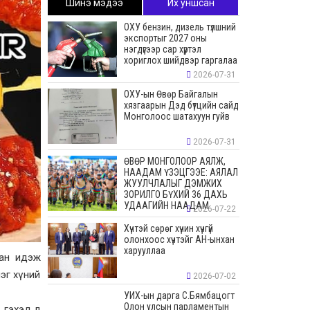
Шинэ мэдээ
Их уншсан
ОХУ бензин, дизель түлшний
экспортыг 2027 оны
нэгдүгээр сар хүртэл
хориглох шийдвэр гаргалаа
2026-07-31
ОХУ-ын Өвөр Байгалын
хязгаарын Дэд бүтцийн сайд
Монголоос шатахуун гуйв
2026-07-31
ӨВӨР МОНГОЛООР АЯЛЖ,
НААДАМ ҮЗЭЦГЭЭЕ: АЯЛАЛ
ЖУУЛЧЛАЛЫГ ДЭМЖИХ
ЗОРИЛГО БҮХИЙ 36 ДАХЬ
УДААГИЙН НААДАМ
2026-07-22
Хүчтэй сөрөг хүчин хүчгүй
олонхоос хүчтэйг АН-ынхан
харууллаа
хан идэж
эг хүний
2026-07-02
УИХ-ын дарга С.Бямбацогт
Олон улсын парламентын
 гэхэд л