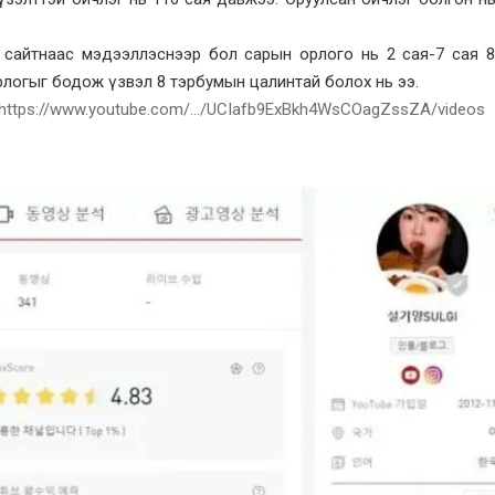
r сайтнаас мэдээллэснээр бол сарын орлого нь 2 сая-7 сая 
логыг бодож үзвэл 8 тэрбумын цалинтай болох нь ээ.
https://www.youtube.com/…/UCIafb9ExBkh4WsCOagZssZA/videos