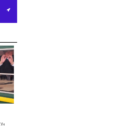
тэрбум төгрөгийг улсын
орлого болгохоор
шийдвэрлэлээ
2026-05-06
Эдийн засгийн түншлэлийн үр
өгөөжийг нэмэгдүүлж,
компаниудыг Монголд
нутагшуулахад дэмжлэг
үзүүлнэ
2026-05-05
Сайжрах уулаас
үлэггүрвэлийн чулуужсан мөр
олджээ
2026-04-17
ЗГ-ын хуралдаанаар дараах
асуудлуудыг хэлэлцэн
шийдвэрлэлээ
2026-04-15
ЭЗБХ: 17 сая еврогийн
зээлийн хэлэлцээрийг
дэмжив
 Ун
2026-04-07