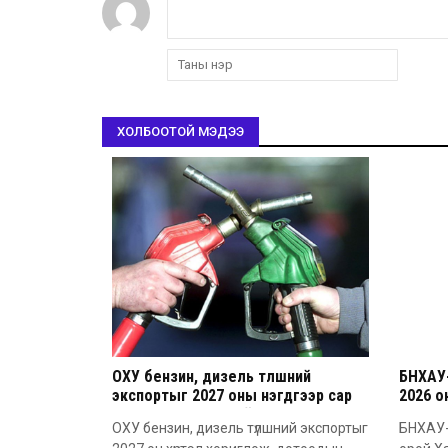
ХОЛБООТОЙ МЭДЭЭ
ОХУ бензин, дизель түлшний
БНХАУ
экспортыг 2027 оны нэгдүгээр сар
2026 
хүртэл хориглох шийдвэр гаргалаа
ОХУ бензин, дизель түлшний экспортыг
БНХАУ-