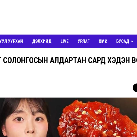
УУЛ УУРХАЙ
ДЭЛХИЙД
LIVE
УРЛАГ
ХҮМҮҮС
БУСАД
Г СОЛОНГОСЫН АЛДАРТАН САРД ХЭДЭН 