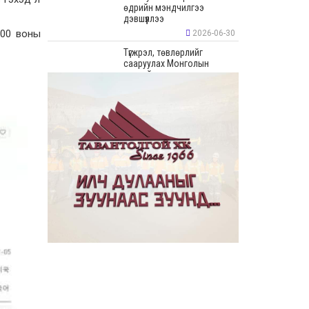
өдрийн мэндчилгээ
дэвшүүллээ
800 воны
2026-06-30
Түгжрэл, төвлөрлийг
сааруулах Монголын
хамгийн урт худалдааны
“Цонжин Зах”-ын талбайн
борлуулалт эхэллээ
2026-06-23
“Эрдэнэс Тавантолгой” ХК
Бортээгийн ордын нээлтийг
хийж, олборлолтын ажлыг
эхлүүллээ
2026-06-23
Иргэдийн хяналт,
оролцооны үр дүнд
авлигатай тэмцэх, төрийн
байгууллагуудын
хариуцлага, ил тод байдлыг
сайжруулах боломжтой гэв
2026-06-22
“Монгол Улсын Засгийн
газар–Хөгжлийн түншүүдийн
уулзалт” боллоо