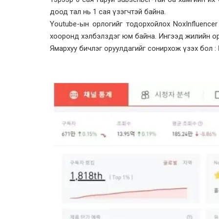
доод тал нь 1 сая үзэгчтэй байна.
Youtube-ын орлогийг тодорхойлох NoxInfluence
хооронд хэлбэлздэг юм байна. Ингээд жилийн ор
Ямархуу бичлэг оруулдагийг сонирхож үзэх бол :