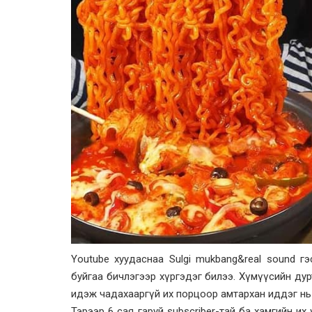
Youtube хуудаснаа Sulgi mukbang&real sound гэ
буйгаа бичлэгээр хүргэдэг билээ. Хүмүүсийн ду
идэж чадахааргүй их порцоор амтархан иддэг нь 
Тэрээр 6 сая гаруй subscriber-тай ба хамгийн их