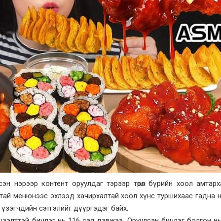
сэн нэрээр контент оруулдаг тэрээр төрөл бүрийн хоол амтар
ртай менюнээс эхлээд хачирхалтай хоол хүнс туршихаас гадна н
үзэгчдийн сэтгэлийг дүүргэдэг байх.
 үзэлттэй бичлэг нь 116 сая давжээ. Оруулсан бичлэг болгон нь