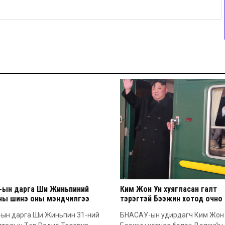
-ын дарга Ши Жиньпиний
Ким Жон Ун хуягласан галт
оны шинэ оны мэндчилгээ
тэрэгтэй Бээжин хотод очно
ын дарга Ши Жиньпин 31-ний
БНАСАУ-ын удирдагч Ким Жон