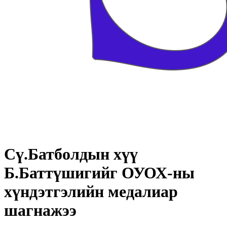
Cү.Батболдын хүү
Б.Баттүшигийг ОУОХ-ны
хүндэтгэлийн медалиар
шагнажээ