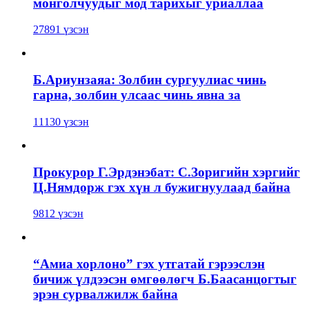
монголчуудыг мод тарихыг уриаллаа
27891 үзсэн
Б.Ариунзаяа: Золбин сургуулиас чинь
гарна, золбин улсаас чинь явна за
11130 үзсэн
Прокурор Г.Эрдэнэбат: С.Зоригийн хэргийг
Ц.Нямдорж гэх хүн л бужигнуулаад байна
9812 үзсэн
“Амиа хорлоно” гэх утгатай гэрээслэн
бичиж үлдээсэн өмгөөлөгч Б.Баасанцогтыг
эрэн сурвалжилж байна