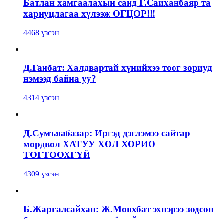
Батлан хамгаалахын сайд Г.Сайханбаяр та
хариуцлагаа хүлээж ОГЦОР!!!
4468 үзсэн
Д.Ганбат: Халдвартай хүнийхээ тоог зориуд
нэмээд байна уу?
4314 үзсэн
Д.Сумъяабазар: Иргэд дэглэмээ сайтар
мөрдвөл ХАТУУ ХӨЛ ХОРИО
ТОГТООХГҮЙ
4309 үзсэн
Б.Жаргалсайхан: Ж.Мөнхбат эхнэрээ зодсон