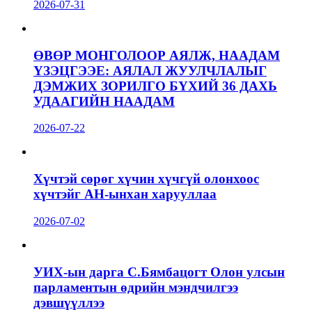
2026-07-31
ӨВӨР МОНГОЛООР АЯЛЖ, НААДАМ
ҮЗЭЦГЭЭЕ: АЯЛАЛ ЖУУЛЧЛАЛЫГ
ДЭМЖИХ ЗОРИЛГО БҮХИЙ 36 ДАХЬ
УДААГИЙН НААДАМ
2026-07-22
Хүчтэй сөрөг хүчин хүчгүй олонхоос
хүчтэйг АН-ынхан харууллаа
2026-07-02
УИХ-ын дарга С.Бямбацогт Олон улсын
парламентын өдрийн мэндчилгээ
дэвшүүллээ