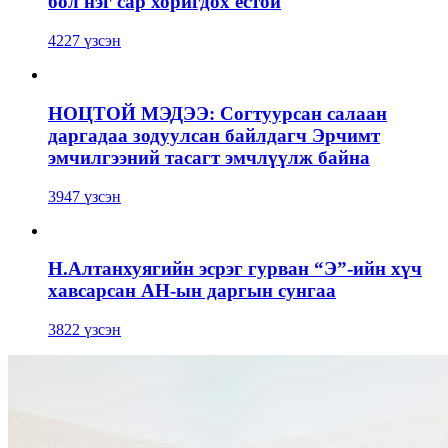
бол нэг сар хоригдох ёстой
4227 үзсэн
НОЦТОЙ МЭДЭЭ: Согтуурсан салаан
даргадаа зодуулсан байлдагч Эрчимт
эмчилгээний тасагт эмчлүүлж байна
3947 үзсэн
Н.Алтанхуягийн эсрэг гурван “Э”-ийн хүч
хавсарсан АН-ын даргын сунгаа
3822 үзсэн