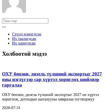
Сүүлд нэмэгдсэн
Их таалагдсан
Их хариулсан
Холбоотой мэдээ
ОХУ бензин, дизель түлшний экспортыг 2027
оны нэгдүгээр сар хүртэл хориглох шийдвэр
гаргалаа
ОХУ бензин, дизель түлшний экспортыг 2027 он хүртэл
хориглож, дотоодын шатахууны хямралаа тогтворжуу
2026-07-31