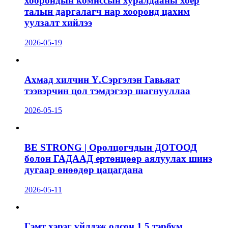
хоорондын комиссын хуралдааны хоёр
талын даргалагч нар хооронд цахим
уулзалт хийлээ
2026-05-19
Ахмад хилчин Ү.Сэргэлэн Гавьяат
тээвэрчин цол тэмдэгээр шагнууллаа
2026-05-15
BE STRONG | Оролцогчдын ДОТООД
болон ГАДААД ертөнцөөр аялуулах шинэ
дугаар өнөөдөр цацагдана
2026-05-11
Гэмт хэрэг үйлдэж олсон 1,5 тэрбум