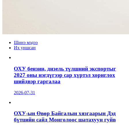
Шинэ мэдээ
Их уншсан
ОХУ бензин, дизель түлшний экспортыг
2027 оны нэгдүгээр сар хүртэл хориглох
шийдвэр гаргалаа
2026-07-31
ОХУ-ын Өвөр Байгалын хязгаарын Дэд
бүтцийн сайд Монголоос шатахуун гуйв