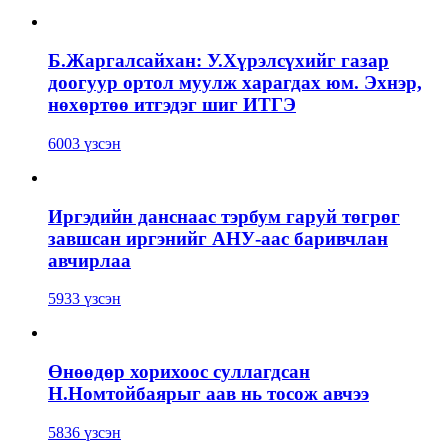
Б.Жаргалсайхан: У.Хүрэлсүхийг газар
доогуур ортол муулж харагдах юм. Эхнэр,
нөхөртөө итгэдэг шиг ИТГЭ
6003 үзсэн
Иргэдийн данснаас тэрбум гаруй төгрөг
завшсан иргэнийг АНУ-аас баривчлан
авчирлаа
5933 үзсэн
Өнөөдөр хорихоос суллагдсан
Н.Номтойбаярыг аав нь тосож авчээ
5836 үзсэн