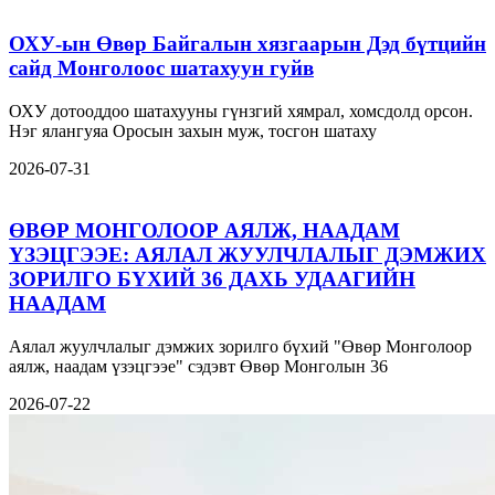
ОХУ-ын Өвөр Байгалын хязгаарын Дэд бүтцийн
сайд Монголоос шатахуун гуйв
ОХУ дотооддоо шатахууны гүнзгий хямрал, хомсдолд орсон.
Нэг ялангуяа Оросын захын муж, тосгон шатаху
2026-07-31
ӨВӨР МОНГОЛООР АЯЛЖ, НААДАМ
ҮЗЭЦГЭЭЕ: АЯЛАЛ ЖУУЛЧЛАЛЫГ ДЭМЖИХ
ЗОРИЛГО БҮХИЙ 36 ДАХЬ УДААГИЙН
НААДАМ
Аялал жуулчлалыг дэмжих зорилго бүхий "Өвөр Монголоор
аялж, наадам үзэцгээе" сэдэвт Өвөр Монголын 36
2026-07-22