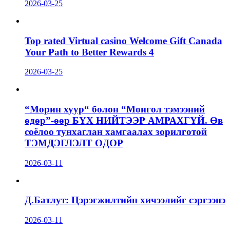
2026-03-25
Top rated Virtual casino Welcome Gift Canada
Your Path to Better Rewards 4
2026-03-25
“Морин хуур“ болон “Монгол тэмээний
өдөр”-өөр БҮХ НИЙТЭЭР АМРАХГҮЙ. Өв
соёлоо тунхаглан хамгаалах зорилготой
ТЭМДЭГЛЭЛТ ӨДӨР
2026-03-11
Д.Батлут: Цэрэгжилтийн хичээлийг сэргээнэ
2026-03-11