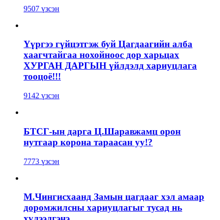
9507 үзсэн
Үүргээ гүйцэтгэж буй Цагдаагийн алба
хаагчтайгаа нохойноос дор харьцах
ХУРГАН ДАРГЫН үйлдэлд хариуцлага
тооцоё!!!
9142 үзсэн
БТСГ-ын дарга Ц.Шаравжамц орон
нутгаар корона тараасан уу!?
7773 үзсэн
М.Чингисхаанд Замын цагдааг хэл амаар
доромжилсны хариуцлагыг тусад нь
хүлээлгэнэ