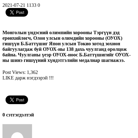
2021-07-21
1133
0
Монголын үндэсний олимпийн хорооны Тэргүүн дэд
ерөнхийлөгч, Олон улсын олимдийн хорооны (ОУОХ)
гишүүн Б.Баттүшиг Япон улсын Токио хотод зохион
байгуулагдаж буй ОУОХ-ны 138 дахь чуулганд оролцож
байна. Чуулганы үеэр ОУОХ-ноос Б.Баттүшигийг ОУОХ-
ны шинэ гишүүний хүндэтгэлийн медалиар шагнажээ.
Post Views:
1,362
LIKE дарж нэгдээрэй !!!
0 cэтгэгдэлтэй