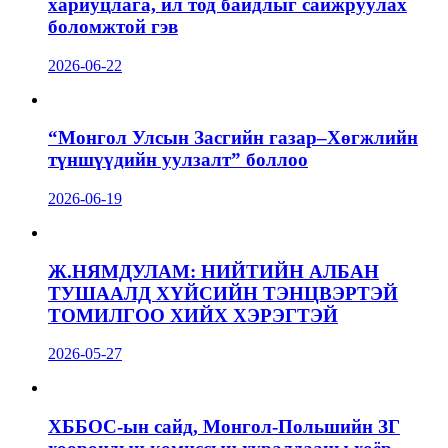
хариуцлага, ил тод байдлыг сайжруулах
боломжтой гэв
2026-06-22
“Монгол Улсын Засгийн газар–Хөгжлийн
түншүүдийн уулзалт” боллоо
2026-06-19
Ж.НЯМДУЛАМ: НИЙТИЙН АЛБАН
ТУШААЛД ХҮЙСИЙН ТЭНЦВЭРТЭЙ
ТОМИЛГОО ХИЙХ ХЭРЭГТЭЙ
2026-05-27
ХББОС-ын сайд, Монгол-Польшийн ЗГ