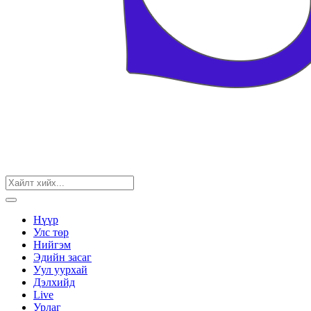
Нүүр
Улс төр
Нийгэм
Эдийн засаг
Уул уурхай
Дэлхийд
Live
Урлаг