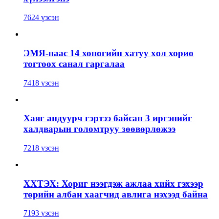
7624 үзсэн
ЭМЯ-наас 14 хоногийн хатуу хөл хорио
тогтоох санал гаргалаа
7418 үзсэн
Хаяг андуурч гэртээ байсан 3 иргэнийг
халдварын голомтруу зөөвөрлөжээ
7218 үзсэн
ХХТЭХ: Хориг нээгдэж ажлаа хийх гэхээр
төрийн албан хаагчид авлига нэхээд байна
7193 үзсэн