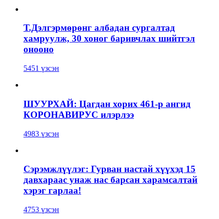
Т.Дэлгэрмөрөнг албадан сургалтад
хамруулж, 30 хоног баривчлах шийтгэл
онооно
5451 үзсэн
ШУУРХАЙ: Цагдан хорих 461-р ангид
КОРОНАВИРУС илэрлээ
4983 үзсэн
Сэрэмжлүүлэг: Гурван настай хүүхэд 15
давхараас унаж нас барсан харамсалтай
хэрэг гарлаа!
4753 үзсэн