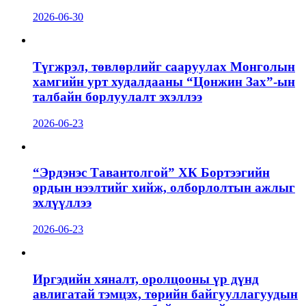
2026-06-30
Түгжрэл, төвлөрлийг сааруулах Монголын
хамгийн урт худалдааны “Цонжин Зах”-ын
талбайн борлуулалт эхэллээ
2026-06-23
“Эрдэнэс Тавантолгой” ХК Бортээгийн
ордын нээлтийг хийж, олборлолтын ажлыг
эхлүүллээ
2026-06-23
Иргэдийн хяналт, оролцооны үр дүнд
авлигатай тэмцэх, төрийн байгууллагуудын