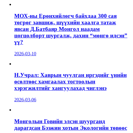
МОХ-ны Ерөнхийлөгч байхдаа 300 сая
төгрөг завшиж, шүүхийн хаалга татаж
явсан Д.Батбаяр Монгол наадам
цогцолборт шургалж, дахин “мөнгө идсэн”
үү?
2026-03-10
Н.Учрал: Хаврын чуулган иргэдийг үнийн
өсөлтөөс хамгаалах тогтоолын
хэрэгжилтийг хангуулахад чиглэнэ
2026-03-06
Монголын Говийн элсэн шуурганд
дарагдсан Бээжин хотын Экологийн төвөөс