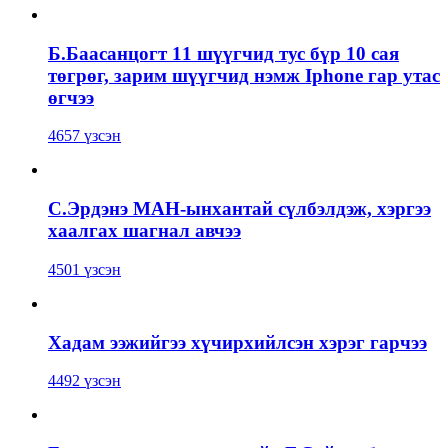
Б.Баасанцогт 11 шүүгчид тус бүр 10 сая
төгрөг, зарим шүүгчид нэмж Iphone гар утас
өгчээ
4657 үзсэн
С.Эрдэнэ МАН-ынхантай сүлбэлдэж, хэргээ
хаалгах шагнал авчээ
4501 үзсэн
Хадам ээжийгээ хүчирхийлсэн хэрэг гарчээ
4492 үзсэн