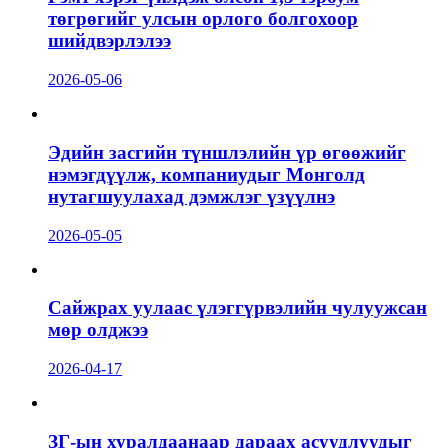
төгрөгийг улсын орлого болгохоор
шийдвэрлэлээ
2026-05-06
Эдийн засгийн түншлэлийн үр өгөөжийг
нэмэгдүүлж, компаниудыг Монголд
нутагшуулахад дэмжлэг үзүүлнэ
2026-05-05
Сайжрах уулаас үлэггүрвэлийн чулуужсан
мөр олджээ
2026-04-17
ЗГ-ын хуралдаанаар дараах асуудлуудыг