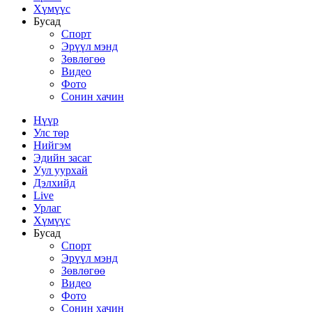
Хүмүүс
Бусад
Спорт
Эрүүл мэнд
Зөвлөгөө
Видео
Фото
Сонин хачин
Нүүр
Улс төр
Нийгэм
Эдийн засаг
Уул уурхай
Дэлхийд
Live
Урлаг
Хүмүүс
Бусад
Спорт
Эрүүл мэнд
Зөвлөгөө
Видео
Фото
Сонин хачин