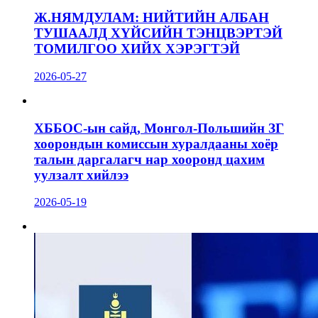
Ж.НЯМДУЛАМ: НИЙТИЙН АЛБАН
ТУШААЛД ХҮЙСИЙН ТЭНЦВЭРТЭЙ
ТОМИЛГОО ХИЙХ ХЭРЭГТЭЙ
2026-05-27
ХББОС-ын сайд, Монгол-Польшийн ЗГ
хоорондын комиссын хуралдааны хоёр
талын даргалагч нар хооронд цахим
уулзалт хийлээ
2026-05-19