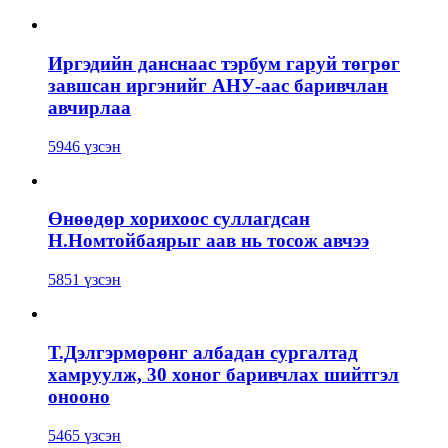
Иргэдийн данснаас тэрбум гаруй төгрөг
завшсан иргэнийг АНУ-аас баривчлан
авчирлаа
5946 үзсэн
Өнөөдөр хорихоос суллагдсан
Н.Номтойбаярыг аав нь тосож авчээ
5851 үзсэн
Т.Дэлгэрмөрөнг албадан сургалтад
хамруулж, 30 хоног баривчлах шийтгэл
онооно
5465 үзсэн