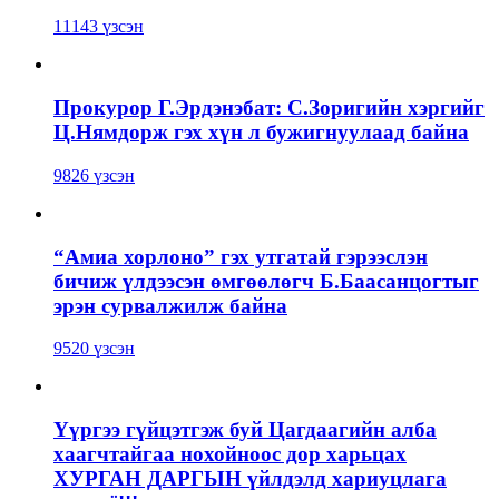
11143 үзсэн
Прокурор Г.Эрдэнэбат: С.Зоригийн хэргийг
Ц.Нямдорж гэх хүн л бужигнуулаад байна
9826 үзсэн
“Амиа хорлоно” гэх утгатай гэрээслэн
бичиж үлдээсэн өмгөөлөгч Б.Баасанцогтыг
эрэн сурвалжилж байна
9520 үзсэн
Үүргээ гүйцэтгэж буй Цагдаагийн алба
хаагчтайгаа нохойноос дор харьцах
ХУРГАН ДАРГЫН үйлдэлд хариуцлага