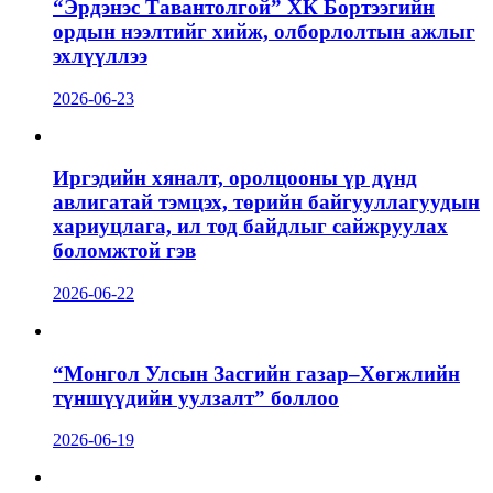
“Эрдэнэс Тавантолгой” ХК Бортээгийн
ордын нээлтийг хийж, олборлолтын ажлыг
эхлүүллээ
2026-06-23
Иргэдийн хяналт, оролцооны үр дүнд
авлигатай тэмцэх, төрийн байгууллагуудын
хариуцлага, ил тод байдлыг сайжруулах
боломжтой гэв
2026-06-22
“Монгол Улсын Засгийн газар–Хөгжлийн
түншүүдийн уулзалт” боллоо
2026-06-19