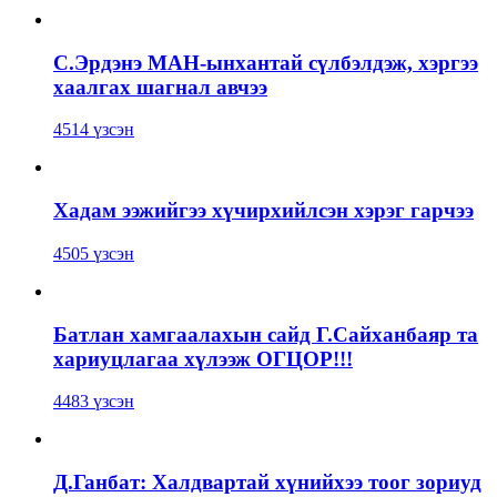
С.Эрдэнэ МАН-ынхантай сүлбэлдэж, хэргээ
хаалгах шагнал авчээ
4514 үзсэн
Хадам ээжийгээ хүчирхийлсэн хэрэг гарчээ
4505 үзсэн
Батлан хамгаалахын сайд Г.Сайханбаяр та
хариуцлагаа хүлээж ОГЦОР!!!
4483 үзсэн
Д.Ганбат: Халдвартай хүнийхээ тоог зориуд