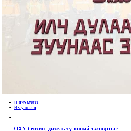
Шинэ мэдээ
Их уншсан
ОХУ бензин, дизель түлшний экспортыг