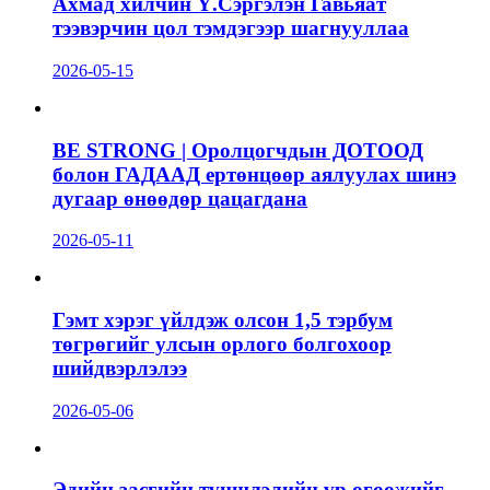
Ахмад хилчин Ү.Сэргэлэн Гавьяат
тээвэрчин цол тэмдэгээр шагнууллаа
2026-05-15
BE STRONG | Оролцогчдын ДОТООД
болон ГАДААД ертөнцөөр аялуулах шинэ
дугаар өнөөдөр цацагдана
2026-05-11
Гэмт хэрэг үйлдэж олсон 1,5 тэрбум
төгрөгийг улсын орлого болгохоор
шийдвэрлэлээ
2026-05-06
Эдийн засгийн түншлэлийн үр өгөөжийг