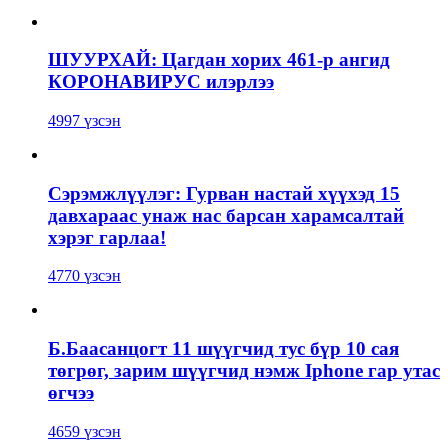
ШУУРХАЙ: Цагдан хорих 461-р ангид
КОРОНАВИРУС илэрлээ
4997 үзсэн
Сэрэмжлүүлэг: Гурван настай хүүхэд 15
давхараас унаж нас барсан харамсалтай
хэрэг гарлаа!
4770 үзсэн
Б.Баасанцогт 11 шүүгчид тус бүр 10 сая
төгрөг, зарим шүүгчид нэмж Iphone гар утас
өгчээ
4659 үзсэн