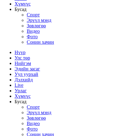
Хүмүүс
Бусад
Спорт
Эрүүл мэнд
Зөвлөгөө
Видео
Фото
Сонин хачин
Нүүр
Улс төр
Нийгэм
Эдийн засаг
Уул уурхай
Дэлхийд
Live
Урлаг
Хүмүүс
Бусад
Спорт
Эрүүл мэнд
Зөвлөгөө
Видео
Фото
Сонин хачин