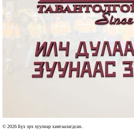
© 2026 Бүх эрх хуулиар хамгаалагдсан.