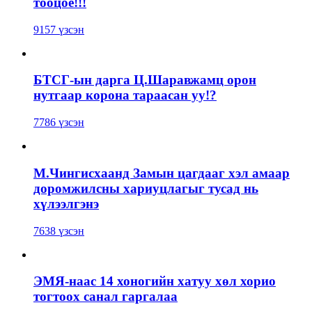
тооцоё!!!
9157 үзсэн
БТСГ-ын дарга Ц.Шаравжамц орон
нутгаар корона тараасан уу!?
7786 үзсэн
М.Чингисхаанд Замын цагдааг хэл амаар
доромжилсны хариуцлагыг тусад нь
хүлээлгэнэ
7638 үзсэн
ЭМЯ-наас 14 хоногийн хатуу хөл хорио
тогтоох санал гаргалаа