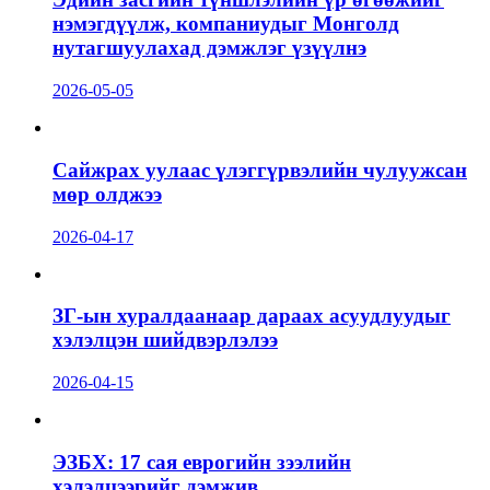
нэмэгдүүлж, компаниудыг Монголд
нутагшуулахад дэмжлэг үзүүлнэ
2026-05-05
Сайжрах уулаас үлэггүрвэлийн чулуужсан
мөр олджээ
2026-04-17
ЗГ-ын хуралдаанаар дараах асуудлуудыг
хэлэлцэн шийдвэрлэлээ
2026-04-15
ЭЗБХ: 17 сая еврогийн зээлийн
хэлэлцээрийг дэмжив