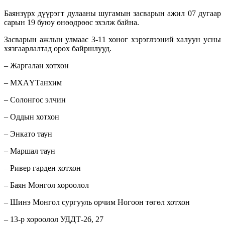
Баянзүрх дүүрэгт дулааны шугамын засварын ажил 07 дугаар
сарын 19 буюу өнөөдрөөс эхэлж байна.
Засварын ажлын улмаас 3-11 хоног хэрэглээний халуун усны
хязгаарлалтад орох байршлууд.
– Жаргалан хотхон
– МХАҮТанхим
– Солонгос элчин
– Оддын хотхон
– Энкато таун
– Маршал таун
– Ривер гарден хотхон
– Баян Монгол хороолол
– Шинэ Монгол сургууль орчим Ногоон төгөл хотхон
– 13-р хороолол УДДТ-26, 27