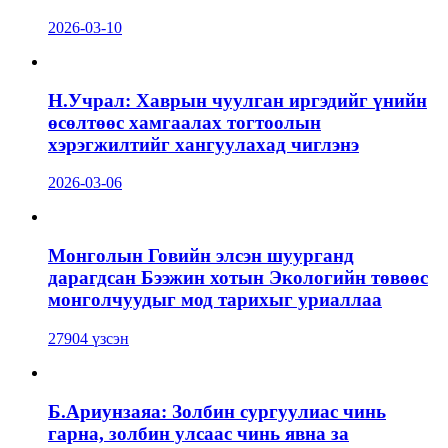
2026-03-10
Н.Учрал: Хаврын чуулган иргэдийг үнийн
өсөлтөөс хамгаалах тогтоолын
хэрэгжилтийг хангуулахад чиглэнэ
2026-03-06
Монголын Говийн элсэн шуурганд
дарагдсан Бээжин хотын Экологийн төвөөс
монголчуудыг мод тарихыг уриаллаа
27904 үзсэн
Б.Ариунзаяа: Золбин сургуулиас чинь
гарна, золбин улсаас чинь явна за