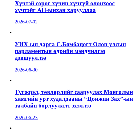
Хүчтэй сөрөг хүчин хүчгүй олонхоос
хүчтэйг АН-ынхан харууллаа
2026-07-02
УИХ-ын дарга С.Бямбацогт Олон улсын
парламентын өдрийн мэндчилгээ
дэвшүүллээ
2026-06-30
Түгжрэл, төвлөрлийг сааруулах Монголын
хамгийн урт худалдааны “Цонжин Зах”-ын
талбайн борлуулалт эхэллээ
2026-06-23