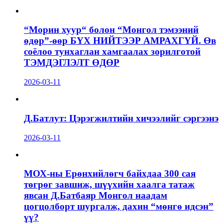
“Морин хуур“ болон “Монгол тэмээний
өдөр”-өөр БҮХ НИЙТЭЭР АМРАХГҮЙ. Өв
соёлоо тунхаглан хамгаалах зорилготой
ТЭМДЭГЛЭЛТ ӨДӨР
2026-03-11
Д.Батлут: Цэрэгжилтийн хичээлийг сэргээнэ
2026-03-11
МОХ-ны Ерөнхийлөгч байхдаа 300 сая
төгрөг завшиж, шүүхийн хаалга татаж
явсан Д.Батбаяр Монгол наадам
цогцолборт шургалж, дахин “мөнгө идсэн”
үү?