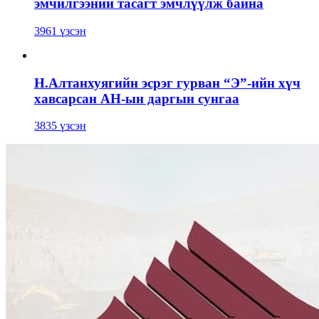
эмчилгээний тасагт эмчлүүлж байна
3961 үзсэн
Н.Алтанхуягийн эсрэг гурван “Э”-ийн хүч
хавсарсан АН-ын даргын сунгаа
3835 үзсэн