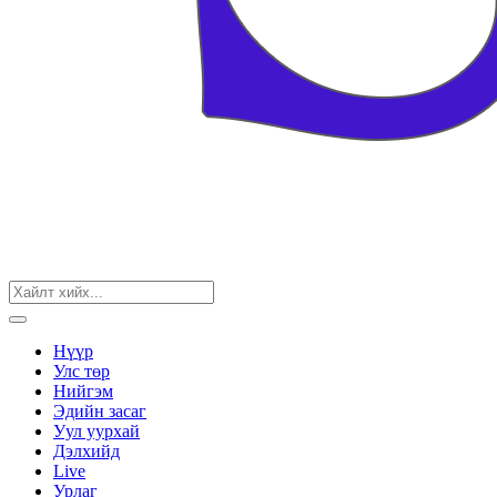
Нүүр
Улс төр
Нийгэм
Эдийн засаг
Уул уурхай
Дэлхийд
Live
Урлаг