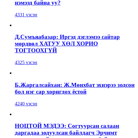
нэмээд байна уу?
4331 үзсэн
Д.Сумъяабазар: Иргэд дэглэмээ сайтар
мөрдвөл ХАТУУ ХӨЛ ХОРИО
ТОГТООХГҮЙ
4325 үзсэн
Б.Жаргалсайхан: Ж.Мөнхбат эхнэрээ зодсон
бол нэг сар хоригдох ёстой
4240 үзсэн
НОЦТОЙ МЭДЭЭ: Согтуурсан салаан
даргадаа зодуулсан байлдагч Эрчимт