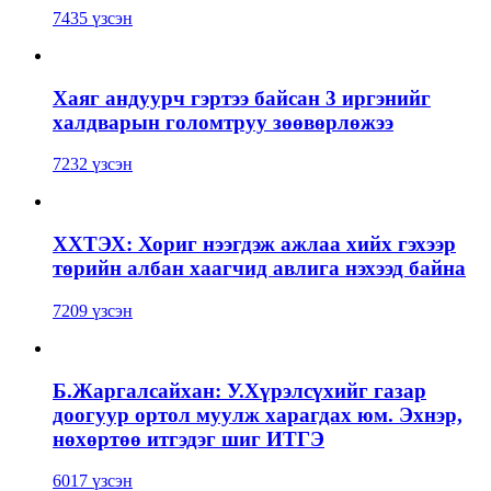
7435 үзсэн
Хаяг андуурч гэртээ байсан 3 иргэнийг
халдварын голомтруу зөөвөрлөжээ
7232 үзсэн
ХХТЭХ: Хориг нээгдэж ажлаа хийх гэхээр
төрийн албан хаагчид авлига нэхээд байна
7209 үзсэн
Б.Жаргалсайхан: У.Хүрэлсүхийг газар
доогуур ортол муулж харагдах юм. Эхнэр,
нөхөртөө итгэдэг шиг ИТГЭ
6017 үзсэн