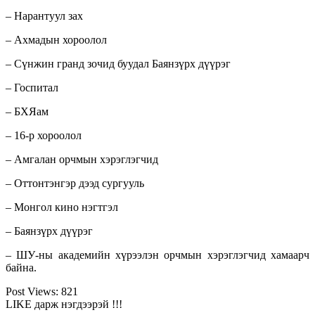
– Нарантуул зах
– Ахмадын хороолол
– Сүнжин гранд зочид буудал Баянзүрх дүүрэг
– Госпитал
– БХЯам
– 16-р хороолол
– Амгалан орчмын хэрэглэгчид
– Оттонтэнгэр дээд сургууль
– Монгол кино нэгтгэл
– Баянзүрх дүүрэг
– ШУ-ны академийн хүрээлэн орчмын хэрэглэгчид хамаарч
байна.
Post Views:
821
LIKE дарж нэгдээрэй !!!