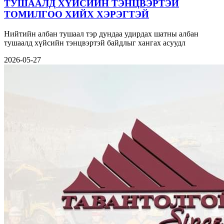
ТУШААЛД ХҮЙСИЙН ТЭНЦВЭРТЭЙ
ТОМИЛГОО ХИЙХ ХЭРЭГТЭЙ
Нийтийн албан тушаал тэр дундаа удирдах шатны албан
тушаалд хүйсийн тэнцвэртэй байдлыг хангах асуудл
2026-05-27