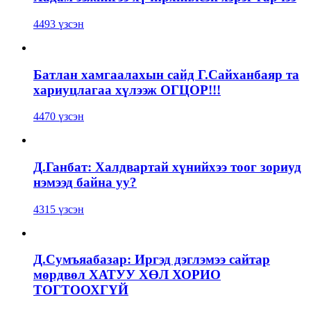
4493 үзсэн
Батлан хамгаалахын сайд Г.Сайханбаяр та
хариуцлагаа хүлээж ОГЦОР!!!
4470 үзсэн
Д.Ганбат: Халдвартай хүнийхээ тоог зориуд
нэмээд байна уу?
4315 үзсэн
Д.Сумъяабазар: Иргэд дэглэмээ сайтар
мөрдвөл ХАТУУ ХӨЛ ХОРИО
ТОГТООХГҮЙ