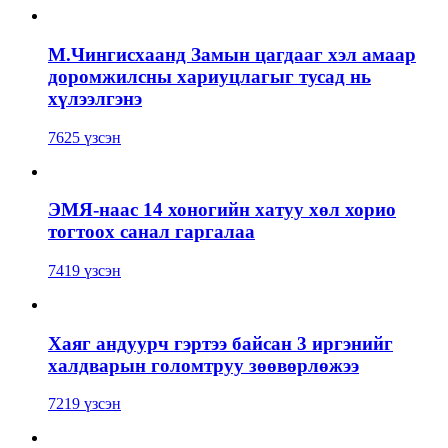
М.Чингисхаанд Замын цагдааг хэл амаар
доромжилсны хариуцлагыг тусад нь
хүлээлгэнэ
7625 үзсэн
ЭМЯ-наас 14 хоногийн хатуу хөл хорио
тогтоох санал гаргалаа
7419 үзсэн
Хаяг андуурч гэртээ байсан 3 иргэнийг
халдварын голомтруу зөөвөрлөжээ
7219 үзсэн