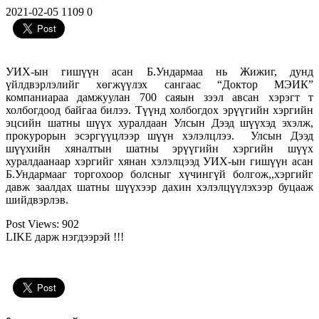
2021-02-05
1109
0
УИХ-ын гишүүн асан Б.Ундармаа нь Жижиг, дунд
үйлдвэрлэлийг хөгжүүлэх сангаас “Доктор МЭИК”
компаниараа дамжуулан 700 саяын зээл авсан хэрэгт т
холбогдоод байгаа билээ. Түүнд холбогдох эрүүгийн хэргийн
эцсийн шатны шүүх хуралдаан Улсын Дээд шүүхэд эхэлж,
прокурорын эсэргүүцлээр шүүн хэлэлцлээ. Улсын Дээд
шүүхийн хяналтын шатны эрүүгийн хэргийн шүүх
хуралдаанаар хэргийг хянан хэлэлцээд УИХ-ын гишүүн асан
Б.Ундармааг торгохоор болсныг хүчингүй болгож,,хэргийг
давж заалдах шатны шүүхээр дахин хэлэлцүүлэхээр буцааж
шийдвэрлэв.
Post Views:
902
LIKE дарж нэгдээрэй !!!