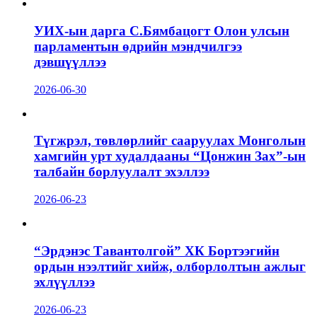
УИХ-ын дарга С.Бямбацогт Олон улсын
парламентын өдрийн мэндчилгээ
дэвшүүллээ
2026-06-30
Түгжрэл, төвлөрлийг сааруулах Монголын
хамгийн урт худалдааны “Цонжин Зах”-ын
талбайн борлуулалт эхэллээ
2026-06-23
“Эрдэнэс Тавантолгой” ХК Бортээгийн
ордын нээлтийг хийж, олборлолтын ажлыг
эхлүүллээ
2026-06-23