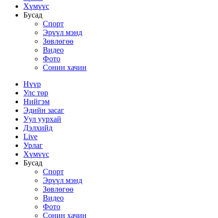
Хүмүүс
Бусад
Спорт
Эрүүл мэнд
Зөвлөгөө
Видео
Фото
Сонин хачин
Нүүр
Улс төр
Нийгэм
Эдийн засаг
Уул уурхай
Дэлхийд
Live
Урлаг
Хүмүүс
Бусад
Спорт
Эрүүл мэнд
Зөвлөгөө
Видео
Фото
Сонин хачин