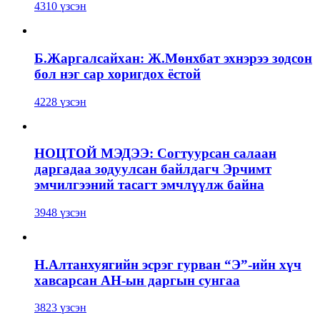
4310 үзсэн
Б.Жаргалсайхан: Ж.Мөнхбат эхнэрээ зодсон
бол нэг сар хоригдох ёстой
4228 үзсэн
НОЦТОЙ МЭДЭЭ: Согтуурсан салаан
даргадаа зодуулсан байлдагч Эрчимт
эмчилгээний тасагт эмчлүүлж байна
3948 үзсэн
Н.Алтанхуягийн эсрэг гурван “Э”-ийн хүч
хавсарсан АН-ын даргын сунгаа
3823 үзсэн