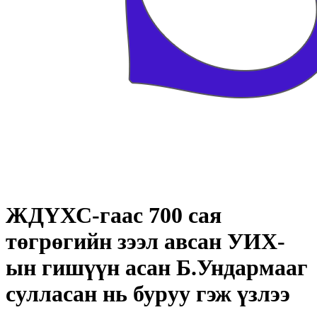
ЖДҮХС-гаас 700 сая
төгрөгийн зээл авсан УИХ-
ын гишүүн асан Б.Ундармааг
сулласан нь буруу гэж үзлээ