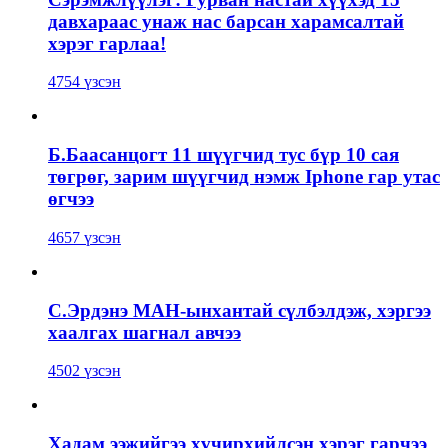
давхараас унаж нас барсан харамсалтай
хэрэг гарлаа!
4754 үзсэн
Б.Баасанцогт 11 шүүгчид тус бүр 10 сая
төгрөг, зарим шүүгчид нэмж Iphone гар утас
өгчээ
4657 үзсэн
С.Эрдэнэ МАН-ынхантай сүлбэлдэж, хэргээ
хаалгах шагнал авчээ
4502 үзсэн
Хадам ээжийгээ хүчирхийлсэн хэрэг гарчээ