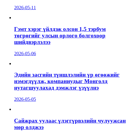
2026-05-11
Гэмт хэрэг үйлдэж олсон 1,5 тэрбум
төгрөгийг улсын орлого болгохоор
шийдвэрлэлээ
2026-05-06
Эдийн засгийн түншлэлийн үр өгөөжийг
нэмэгдүүлж, компаниудыг Монголд
нутагшуулахад дэмжлэг үзүүлнэ
2026-05-05
Сайжрах уулаас үлэггүрвэлийн чулуужсан
мөр олджээ