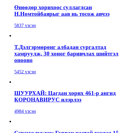
Өнөөдөр хорихоос суллагдсан
Н.Номтойбаярыг аав нь тосож авчээ
5837 үзсэн
Т.Дэлгэрмөрөнг албадан сургалтад
хамруулж, 30 хоног баривчлах шийтгэл
онооно
5452 үзсэн
ШУУРХАЙ: Цагдан хорих 461-р ангид
КОРОНАВИРУС илэрлээ
4984 үзсэн
Сэрэмжлүүлэг: Гурван настай хүүхэд 15