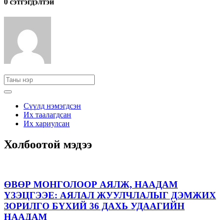
0 cэтгэгдэлтэй
Сүүлд нэмэгдсэн
Их таалагдсан
Их хариулсан
Холбоотой мэдээ
ӨВӨР МОНГОЛООР АЯЛЖ, НААДАМ
ҮЗЭЦГЭЭЕ: АЯЛАЛ ЖУУЛЧЛАЛЫГ ДЭМЖИХ
ЗОРИЛГО БҮХИЙ 36 ДАХЬ УДААГИЙН
НААДАМ