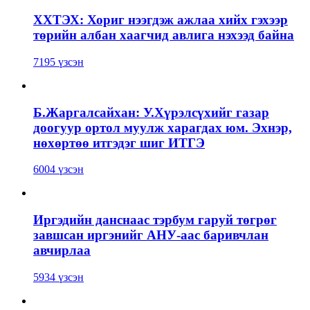
ХХТЭХ: Хориг нээгдэж ажлаа хийх гэхээр
төрийн албан хаагчид авлига нэхээд байна
7195 үзсэн
Б.Жаргалсайхан: У.Хүрэлсүхийг газар
доогуур ортол муулж харагдах юм. Эхнэр,
нөхөртөө итгэдэг шиг ИТГЭ
6004 үзсэн
Иргэдийн данснаас тэрбум гаруй төгрөг
завшсан иргэнийг АНУ-аас баривчлан
авчирлаа
5934 үзсэн