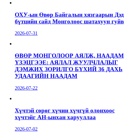
ОХУ-ын Өвөр Байгалын хязгаарын Дэд
бүтцийн сайд Монголоос шатахуун гуйв
2026-07-31
ӨВӨР МОНГОЛООР АЯЛЖ, НААДАМ
ҮЗЭЦГЭЭЕ: АЯЛАЛ ЖУУЛЧЛАЛЫГ
ДЭМЖИХ ЗОРИЛГО БҮХИЙ 36 ДАХЬ
УДААГИЙН НААДАМ
2026-07-22
Хүчтэй сөрөг хүчин хүчгүй олонхоос
хүчтэйг АН-ынхан харууллаа
2026-07-02