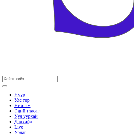
Нүүр
Улс төр
Нийгэм
Эдийн засаг
Уул уурхай
Дэлхийд
Live
Урлаг