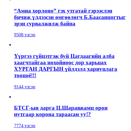
“Амиа хорлоно” гэх утгатай гэрээслэн
бичиж үлдээсэн өмгөөлөгч Б.Баасанцогтыг
эрэн сурвалжилж байна
9508 үзсэн
Үүргээ гүйцэтгэж буй Цагдаагийн алба
хаагчтайгаа нохойноос дор харьцах
ХУРГАН ДАРГЫН үйлдэлд хариуцлага
тооцоё!!!
9144 үзсэн
БТСГ-ын дарга Ц.Шаравжамц орон
нутгаар корона тараасан уу!?
7774 үзсэн