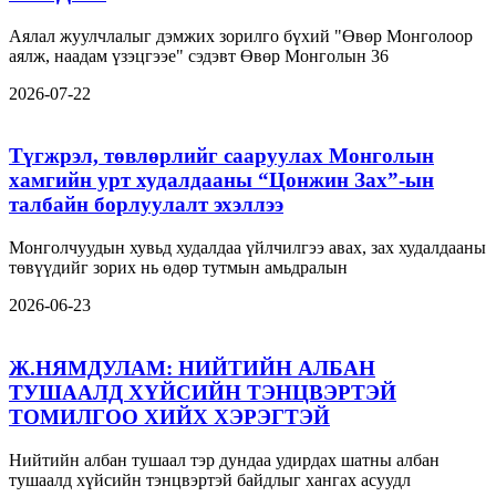
Аялал жуулчлалыг дэмжих зорилго бүхий "Өвөр Монголоор
аялж, наадам үзэцгээе" сэдэвт Өвөр Монголын 36
2026-07-22
Түгжрэл, төвлөрлийг сааруулах Монголын
хамгийн урт худалдааны “Цонжин Зах”-ын
талбайн борлуулалт эхэллээ
Монголчуудын хувьд худалдаа үйлчилгээ авах, зах худалдааны
төвүүдийг зорих нь өдөр тутмын амьдралын
2026-06-23
Ж.НЯМДУЛАМ: НИЙТИЙН АЛБАН
ТУШААЛД ХҮЙСИЙН ТЭНЦВЭРТЭЙ
ТОМИЛГОО ХИЙХ ХЭРЭГТЭЙ
Нийтийн албан тушаал тэр дундаа удирдах шатны албан
тушаалд хүйсийн тэнцвэртэй байдлыг хангах асуудл