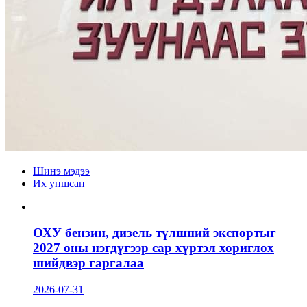
Шинэ мэдээ
Их уншсан
ОХУ бензин, дизель түлшний экспортыг
2027 оны нэгдүгээр сар хүртэл хориглох
шийдвэр гаргалаа
2026-07-31