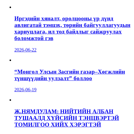
Иргэдийн хяналт, оролцооны үр дүнд
авлигатай тэмцэх, төрийн байгууллагуудын
хариуцлага, ил тод байдлыг сайжруулах
боломжтой гэв
2026-06-22
“Монгол Улсын Засгийн газар–Хөгжлийн
түншүүдийн уулзалт” боллоо
2026-06-19
Ж.НЯМДУЛАМ: НИЙТИЙН АЛБАН
ТУШААЛД ХҮЙСИЙН ТЭНЦВЭРТЭЙ
ТОМИЛГОО ХИЙХ ХЭРЭГТЭЙ