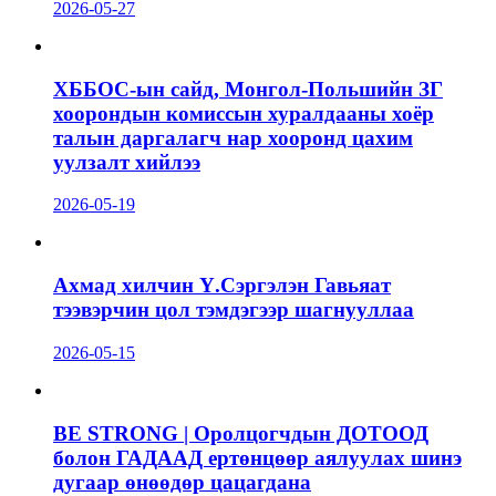
2026-05-27
ХББОС-ын сайд, Монгол-Польшийн ЗГ
хоорондын комиссын хуралдааны хоёр
талын даргалагч нар хооронд цахим
уулзалт хийлээ
2026-05-19
Ахмад хилчин Ү.Сэргэлэн Гавьяат
тээвэрчин цол тэмдэгээр шагнууллаа
2026-05-15
BE STRONG | Оролцогчдын ДОТООД
болон ГАДААД ертөнцөөр аялуулах шинэ
дугаар өнөөдөр цацагдана