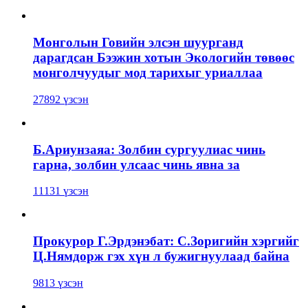
Монголын Говийн элсэн шуурганд
дарагдсан Бээжин хотын Экологийн төвөөс
монголчуудыг мод тарихыг уриаллаа
27892 үзсэн
Б.Ариунзаяа: Золбин сургуулиас чинь
гарна, золбин улсаас чинь явна за
11131 үзсэн
Прокурор Г.Эрдэнэбат: С.Зоригийн хэргийг
Ц.Нямдорж гэх хүн л бужигнуулаад байна
9813 үзсэн