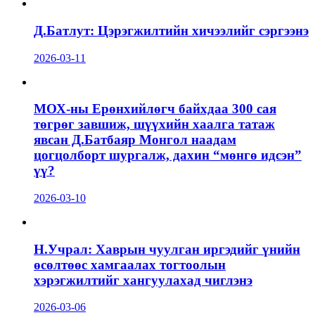
Д.Батлут: Цэрэгжилтийн хичээлийг сэргээнэ
2026-03-11
МОХ-ны Ерөнхийлөгч байхдаа 300 сая
төгрөг завшиж, шүүхийн хаалга татаж
явсан Д.Батбаяр Монгол наадам
цогцолборт шургалж, дахин “мөнгө идсэн”
үү?
2026-03-10
Н.Учрал: Хаврын чуулган иргэдийг үнийн
өсөлтөөс хамгаалах тогтоолын
хэрэгжилтийг хангуулахад чиглэнэ
2026-03-06