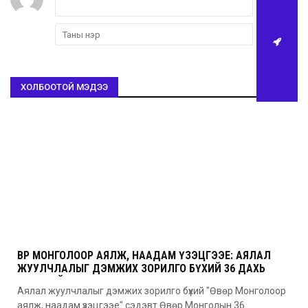
ХОЛБООТОЙ МЭДЭЭ
ӨВӨР МОНГОЛООР АЯЛЖ, НААДАМ ҮЗЭЦГЭЭЕ: АЯЛАЛ
ЖУУЛЧЛАЛЫГ ДЭМЖИХ ЗОРИЛГО БҮХИЙ 36 ДАХЬ
УДААГИЙН НААДАМ
Аялал жуулчлалыг дэмжих зорилго бүхий "Өвөр Монголоор
аялж, наадам үзэцгээе" сэдэвт Өвөр Монголын 36