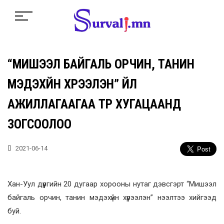
“МИШЭЭЛ БАЙГАЛЬ ОРЧИН, ТАНИН
МЭДЭХҮЙН ХҮРЭЭЛЭН” ҮЙЛ
АЖИЛЛАГААГАА ТҮР ХУГАЦААНД
ЗОГСООЛОО
2021-06-14
Хан-Уул дүүргийн 20 дугаар хорооны нутаг дэвсгэрт “Мишээл
байгаль орчин, танин мэдэхүйн хүрээлэн” нээлтээ хийгээд
буй.