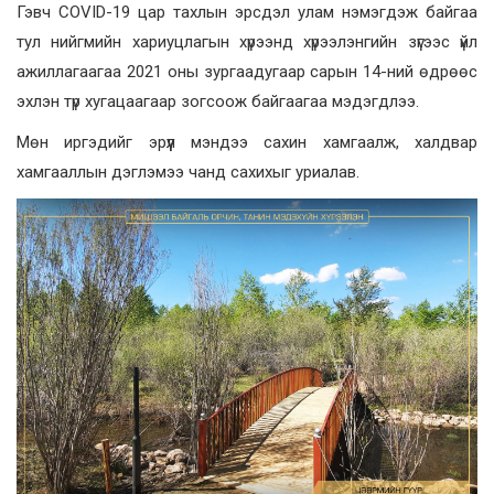
Гэвч COVID-19 цар тахлын эрсдэл улам нэмэгдэж байгаа
тул нийгмийн хариуцлагын хүрээнд хүрээлэнгийн зүгээс үйл
ажиллагаагаа 2021 оны зургаадугаар сарын 14-ний өдрөөс
эхлэн түр хугацаагаар зогсоож байгаагаа мэдэгдлээ.
Мөн иргэдийг эрүүл мэндээ сахин хамгаалж, халдвар
хамгааллын дэглэмээ чанд сахихыг уриалав.