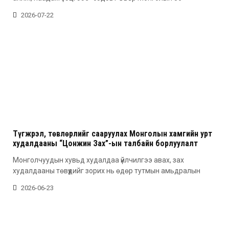
2026-07-22
Түгжрэл, төвлөрлийг сааруулах Монголын хамгийн урт
худалдааны “Цонжин Зах”-ын талбайн борлуулалт
эхэллээ
Монголчуудын хувьд худалдаа үйлчилгээ авах, зах
худалдааны төвүүдийг зорих нь өдөр тутмын амьдралын
2026-06-23