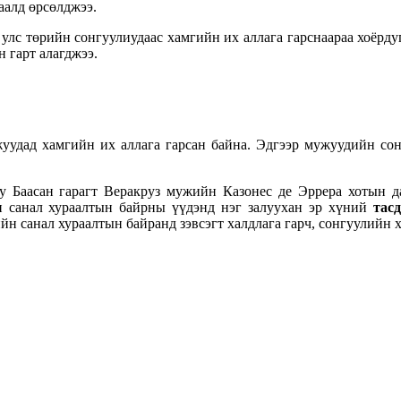
аалд өрсөлджээ.
улс төрийн сонгуулиудаас хамгийн их аллага гарснаараа хоёрду
н гарт алагджээ.
уудад хамгийн их аллага гарсан байна. Эдгээр мужуудийн сон
юу Баасан гарагт Веракруз мужийн Казонес де Эррера хотын 
 санал хураалтын байрны үүдэнд нэг залуухан эр хүний
тас
йн санал хураалтын байранд зэвсэгт халдлага гарч, сонгуулийн 