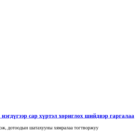
нэгдүгээр сар хүртэл хориглох шийдвэр гаргалаа
лож, дотоодын шатахууны хямралаа тогтворжуу