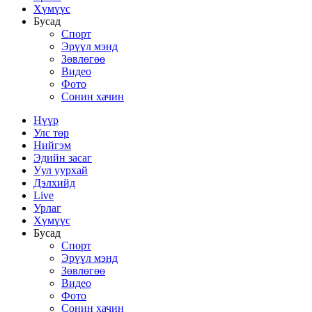
Хүмүүс
Бусад
Спорт
Эрүүл мэнд
Зөвлөгөө
Видео
Фото
Сонин хачин
Нүүр
Улс төр
Нийгэм
Эдийн засаг
Уул уурхай
Дэлхийд
Live
Урлаг
Хүмүүс
Бусад
Спорт
Эрүүл мэнд
Зөвлөгөө
Видео
Фото
Сонин хачин