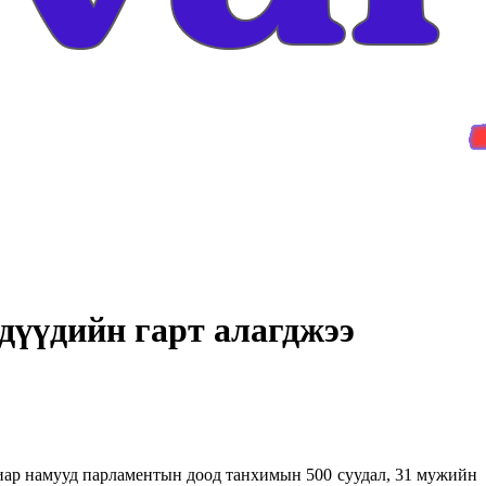
эдүүдийн гарт алагджээ
иар намууд парламентын доод танхимын 500 суудал, 31 мужийн