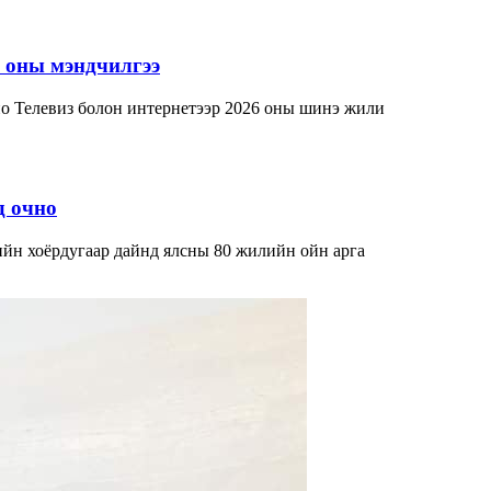
оны мэндчилгээ
 Телевиз болон интернетээр 2026 оны шинэ жили
д очно
н хоёрдугаар дайнд ялсны 80 жилийн ойн арга