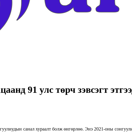
цаанд 91 улс төрч зэвсэгт этгэ
нгуулиудын санал хураалт болж өнгөрлөө. Энэ 2021-оны сонгуул