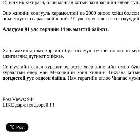
15-ынх нь захирагч, олон мянган хотын захирагчийн албан туш
Энэ жилийн сонгууль харамсалтай нь 2000 оноос хойш болсон 
оны есдүгээр сараас хойш нийт 91 улс төрч зэвсэгт этгээдүүдий
Алагдсан 91 улс төрчийн 14 нь эмэгтэй байжээ.
Хар тамхины гэмт хэргийн бүлэглэлүүд хүчтэй нөлөөтэй муж
ажиглагчид дүгнэлт хийжээ.
Сонгуулийн санал хураалт эхлэхээс хоёр хоногийн өмнө бу
хураалтын өдөр мөн Мексикийн хойд хилийн Тихуана хотын
цогцостой уут олдсон байна
. Ням гарагийн өглөө Чиапас мужи
Post Views:
944
LIKE дарж нэгдээрэй !!!