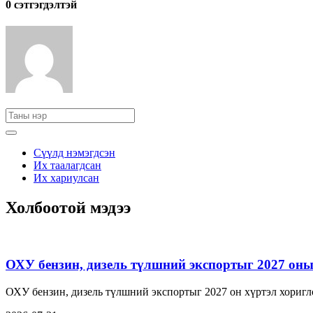
0 cэтгэгдэлтэй
Сүүлд нэмэгдсэн
Их таалагдсан
Их хариулсан
Холбоотой мэдээ
ОХУ бензин, дизель түлшний экспортыг 2027 оны 
ОХУ бензин, дизель түлшний экспортыг 2027 он хүртэл хориг