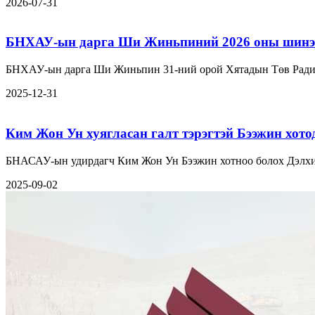
2026-07-31
БНХАУ-ын дарга Ши Жиньпиний 2026 оны шинэ 
БНХАУ-ын дарга Ши Жиньпин 31-ний орой Хятадын Төв Радио
2025-12-31
Ким Жон Ун хуягласан галт тэрэгтэй Бээжин хото
БНАСАУ-ын удирдагч Ким Жон Ун Бээжин хотноо болох Дэлхий
2025-09-02