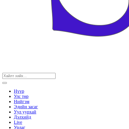
Нүүр
Улс төр
Нийгэм
Эдийн засаг
Уул уурхай
Дэлхийд
Live
Урлаг