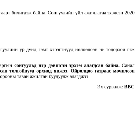
гаарт бичигдэж байна. Сонгуулийн үйл ажиллагаа эхэлсэн 2020
гуулийн үр дүнд гэмт хэрэгтнүүд нөлөөлсөн нь тодорхой гэж
даргын
сонгуульд нэр дэвшсэн эрхэм алагдсан байна.
Санал
дсан толгойнууд орхиод явжээ
.
Ойролцоо газраас
мөчилсөн
хорооны таван ажилтан буудуулж алагджээ.
Эх сурвалж:
BBC