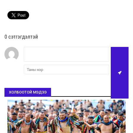
0 cэтгэгдэлтэй
ХОЛБООТОЙ МЭДЭЭ