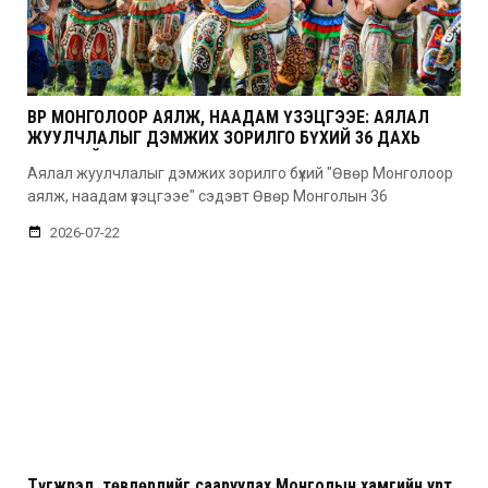
ӨВӨР МОНГОЛООР АЯЛЖ, НААДАМ ҮЗЭЦГЭЭЕ: АЯЛАЛ
ЖУУЛЧЛАЛЫГ ДЭМЖИХ ЗОРИЛГО БҮХИЙ 36 ДАХЬ
УДААГИЙН НААДАМ
Аялал жуулчлалыг дэмжих зорилго бүхий "Өвөр Монголоор
аялж, наадам үзэцгээе" сэдэвт Өвөр Монголын 36
2026-07-22
Түгжрэл, төвлөрлийг сааруулах Монголын хамгийн урт