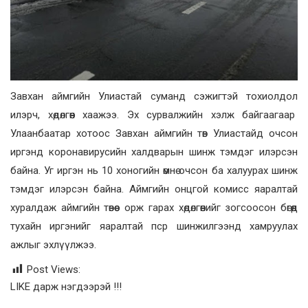
Завхан аймгийн Улиастай суманд сэжигтэй тохиолдол
илэрч, хөдөлгөөн хаажээ. Эх сурвалжийн хэлж байгаагаар
Улаанбаатар хотоос Завхан аймгийн төв Улиастайд очсон
иргэнд коронавирусийн халдварын шинж тэмдэг илэрсэн
байна. Уг иргэн нь 10 хоногийн өмнө очсон ба халуурах шинж
тэмдэг илэрсэн байна. Аймгийн онцгой комисс яаралтай
хуралдаж аймгийн төвөөс орж гарах хөдөлгөөнийг зогсоосон бөгөөд
тухайн иргэнийг яаралтай пср шинжилгээнд хамруулах
ажлыг эхлүүлжээ.
Post Views:
LIKE дарж нэгдээрэй !!!