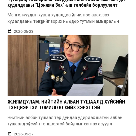
худалдааны “Цонжин Зах”-ын талбайн борлуулалт
эхэллээ
Монголчуудын хувьд худалдаа үйлчилгээ авах, зах
худалдааны төвүүдийг зорих нь өдөр тутмын амьдралын
2026-06-23
Ж.НЯМДУЛАМ: НИЙТИЙН АЛБАН ТУШААЛД ХҮЙСИЙН
ТЭНЦВЭРТЭЙ ТОМИЛГОО ХИЙХ ХЭРЭГТЭЙ
Нийтийн албан тушаал тэр дундаа удирдах шатны албан
тушаалд хүйсийн тэнцвэртэй байдлыг хангах асуудл
2026-05-27