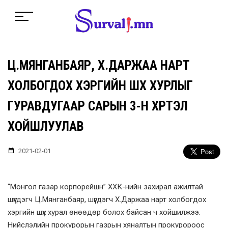
Ц.МЯНГАНБАЯР, Х.ДАРЖАА НАРТ
ХОЛБОГДОХ ХЭРГИЙН ШҮҮХ ХУРЛЫГ
ГУРАВДУГААР САРЫН 3-Н ХҮРТЭЛ
ХОЙШЛУУЛАВ
2021-02-01
“Монгол газар корпорейшн” ХХК-нийн захирал ажилтай
шүүгдэгч Ц.Мянганбаяр, шүүгдэгч Х.Даржаа нарт холбогдох
хэргийн шүүх хурал өнөөдөр болох байсан ч хойшилжээ.
Нийслэлийн прокурорын газрын хяналтын прокуророос