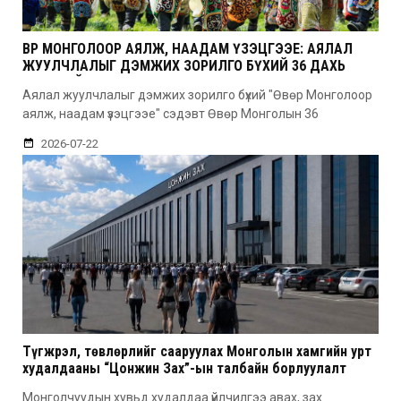
ӨВӨР МОНГОЛООР АЯЛЖ, НААДАМ ҮЗЭЦГЭЭЕ: АЯЛАЛ
ЖУУЛЧЛАЛЫГ ДЭМЖИХ ЗОРИЛГО БҮХИЙ 36 ДАХЬ
УДААГИЙН НААДАМ
Аялал жуулчлалыг дэмжих зорилго бүхий "Өвөр Монголоор
аялж, наадам үзэцгээе" сэдэвт Өвөр Монголын 36
2026-07-22
Түгжрэл, төвлөрлийг сааруулах Монголын хамгийн урт
худалдааны “Цонжин Зах”-ын талбайн борлуулалт
эхэллээ
Монголчуудын хувьд худалдаа үйлчилгээ авах, зах