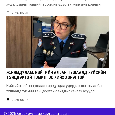
худалдааны төвүүдийг зорих нь өдөр тутмын амьдралын
2026-06-23
Ж.НЯМДУЛАМ: НИЙТИЙН АЛБАН ТУШААЛД ХҮЙСИЙН
ТЭНЦВЭРТЭЙ ТОМИЛГОО ХИЙХ ХЭРЭГТЭЙ
Нийтийн албан тушаал тэр дундаа удирдах шатны албан
тушаалд хүйсийн тэнцвэртэй байдлыг хангах асуудл
2026-05-27
© 2026 Бүх эрх хуулиар хамгаалагдсан.