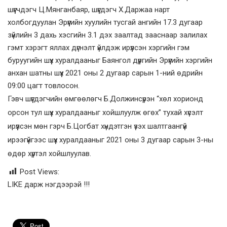
шүүгчдэгч Ц.Мянганбаяр, шүүгдэгч Х.Даржаа нарт
холбогдуулан Эрүүгийн хуулийн тусгай ангийн 17.3 дугаар
зүйлийн 3 дахь хэсгийн 3.1 дэх заалтад зааснаар залилах
гэмт хэрэгт яллах дүгнэлт үйлдэж ирүүлсэн хэргийн гэм
буруугийн шүүх хуралдааныг Баянгол дүүргийн Эрүүгийн хэргийн
анхан шатны шүүх 2021 оны 2 дугаар сарын 1-ний өдрийн
09:00 цагт товлосон.
Гэвч шүүгдэгчийн өмгөөлөгч Б.Должинсүрэн “хөл хорионд
орсон тул шүүх хуралдааныг хойшлуулж өгөх” тухай хүсэлт
ирүүлсэн мөн гэрч Б.Цогбат хүндэтгэн үзэх шалтгаангүй
ирээгүйгээс шүүх хуралдааныг 2021 оны 3 дугаар сарын 3-ны
өдөр хүртэл хойшлуулав.
Post Views:
LIKE дарж нэгдээрэй !!!