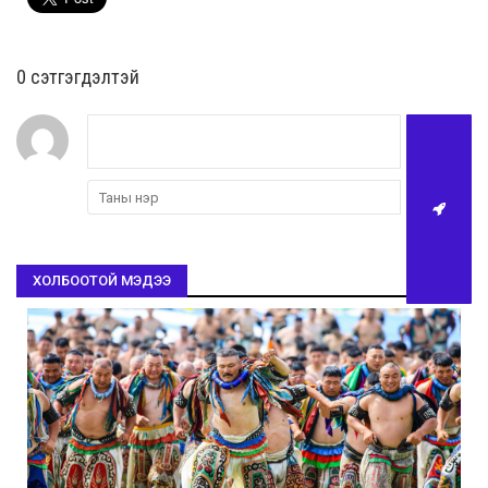
0 cэтгэгдэлтэй
ХОЛБООТОЙ МЭДЭЭ