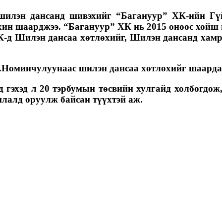
 шилэн дансанд шивэхийг “Багануур” ХК-ийн Гү
хин шаарджээ. “Багануур” ХК нь 2015 оноос хойш
К-д Шилэн дансаа хөтлөхийг, Шилэн дансанд хамр
Номинчулуунаас шилэн дансаа хөтлөхийг шаардаад
д гэхэд л 20 тэрбумын төсвийн хулгайд холбогдож
илалд оруулж байсан түүхтэй аж.