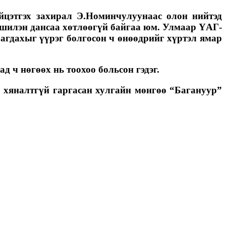
йцэтгэх захирал Э.Номинчулуунаас олон нийтэд
 шилэн дансаа хөтлөөгүй байгаа юм. Улмаар ҮАГ-
агдахыг үүрэг болгосон ч өнөөдрийг хүртэл ямар
 ч нөгөөх нь тоохоо больсон гэдэг.
, хяналтгүй гаргасан хулгайн мөнгөө “Багануур”