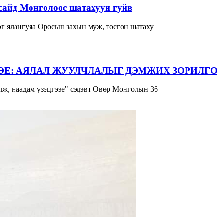
сайд Монголоос шатахуун гуйв
г ялангуяа Оросын захын муж, тосгон шатаху
ЭЕ: АЯЛАЛ ЖУУЛЧЛАЛЫГ ДЭМЖИХ ЗОРИЛГО
ж, наадам үзэцгээе" сэдэвт Өвөр Монголын 36