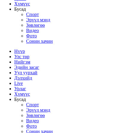
Хүмүүс
Бусад
Спорт
Эрүүл мэнд
Зөвлөгөө
Видео
Фото
Сонин хачин
Нүүр
Улс төр
Нийгэм
Эдийн засаг
Уул уурхай
Дэлхийд
Live
Урлаг
Хүмүүс
Бусад
Спорт
Эрүүл мэнд
Зөвлөгөө
Видео
Фото
Сонин хачин