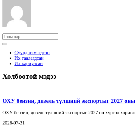
Сүүлд нэмэгдсэн
Их таалагдсан
Их хариулсан
Холбоотой мэдээ
ОХУ бензин, дизель түлшний экспортыг 2027 оны 
ОХУ бензин, дизель түлшний экспортыг 2027 он хүртэл хориг
2026-07-31