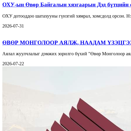
ОХУ-ын Өвөр Байгалын хязгаарын Дэд бүтцийн 
ОХУ дотооддоо шатахууны гүнзгий хямрал, хомсдолд орсон. Нэ
2026-07-31
ӨВӨР МОНГОЛООР АЯЛЖ, НААДАМ ҮЗЭЦГЭ
Аялал жуулчлалыг дэмжих зорилго бүхий "Өвөр Монголоор аял
2026-07-22