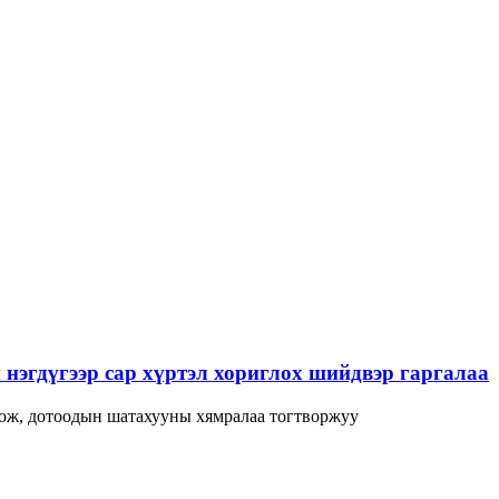
нэгдүгээр сар хүртэл хориглох шийдвэр гаргалаа
лож, дотоодын шатахууны хямралаа тогтворжуу