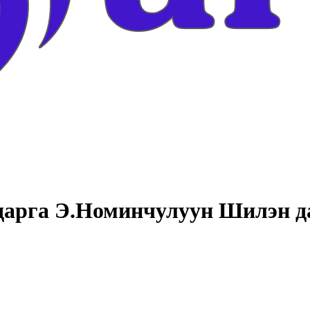
дарга Э.Номинчулуун Шилэн да