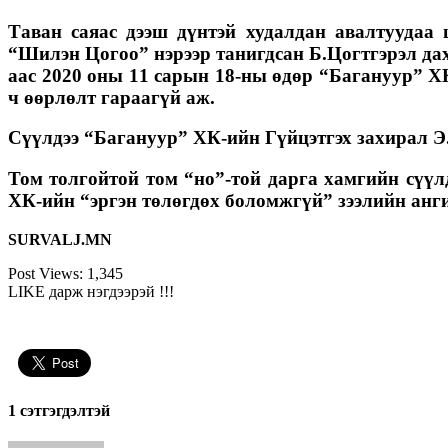
Таван саяас дээш дүнтэй худалдан авалтуудаа
“Шилэн Цогоо” нэрээр танигдсан Б.Цогтгэрэл да
аас 2020 оны 11 сарын 18-ны өдөр “Багануур” Х
ч өөрлөлт гараагүй аж.
Сүүлдээ “Багануур” ХК-ийн Гүйцэтгэх захирал Э.
Том толгойтой том “но”-той дарга хамгийн сүүл
ХК-ийн “эргэн төлөгдөх боломжгүй” зээлийн анг
SURVALJ.MN
Post Views:
1,345
LIKE дарж нэгдээрэй !!!
1 сэтгэгдэлтэй