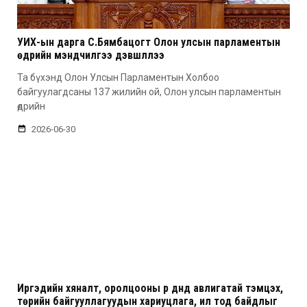
УИХ-ын дарга С.Бямбацогт Олон улсын парламентын
өдрийн мэндчилгээ дэвшүүллээ
Та бүхэнд Олон Улсын Парламентын Холбоо
байгуулагдсаны 137 жилийн ой, Олон улсын парламентын
өдрийн
2026-06-30
Иргэдийн хяналт, оролцооны үр дүнд авлигатай тэмцэх,
төрийн байгууллагуудын хариуцлага, ил тод байдлыг