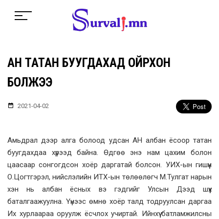
АН ТАТАН БУУГДАХАД ОЙРХОН
БОЛЖЭЭ
2021-04-02
Амьдрал дээр алга болоод удсан АН албан ёсоор татан
буугдахдаа хүрээд байна. Өдгөө энэ нам цахим болон
цаасаар сонгогдсон хоёр даргатай болсон. УИХ-ын гишүүн
О.Цогтгэрэл, нийслэлийн ИТХ-ын төлөөлөгч М.Тулгат нарын
хэн нь албан ёсных вэ гэдгийг Улсын Дээд шүүх
баталгаажуулна. Үүнээс өмнө хоёр талд тодруулсан даргаа
Их хурлаараа оруулж ёсчлох учиртай. Ийнхүү батламжилсны