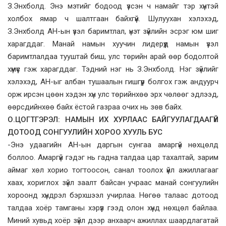
З.Энхболд. Энэ мэтийг бодоод үзсэн ч намайг тэр хүнтэй
холбох ямар ч шалтгаан байхгүй. Шулуухан хэлэхэд,
З.Энхболд АН-ын үзэл баримтлал, үнэт зүйлийн эсрэг юм шиг
харагддаг. Манай намын хуучин лидерүүд намын үзэл
баримтлалдаа тууштай биш, улс төрийн арай өөр бодолтой
хүмүүс гэж харагддаг. Тэдний нэг нь З.Энхболд. Нэг зүйлийг
хэлэхэд, АН-ыг албан тушаалын гишгүүр болгох гэж андуурч
орж ирсэн цөөн хэдэн хүн улс төрийнхөө эрх чөлөөг эдлээд,
өөрсдийнхөө байх ёстой газраа очих нь зөв байх.
О.ЦОГТГЭРЭЛ: НАМЫН ИХ ХУРЛААС БАЙГУУЛАГДААГҮЙ
ДОТООД СОНГУУЛИЙН ХОРОО ХУУЛЬ БУС
-Энэ удаагийн АН-ын даргын сунгаа амаргүй нөхцөлд
боллоо. Амаргүй гэдэг нь гадна талдаа цар тахалтай, зарим
аймаг хөл хорио тогтоосон, санал тоолох үйл ажиллагааг
хаах, хориглох зүйл заалт байсан учраас манай сонгуулийн
хороонд хүндрэл бэрхшээл учирлаа. Нөгөө талаас дотоод
талдаа хоёр тамганы хэрүүл гээд олон хүнд нөхцөл байлаа.
Миний хувьд хоёр зүйл дээр анхаарч ажиллах шаардлагатай