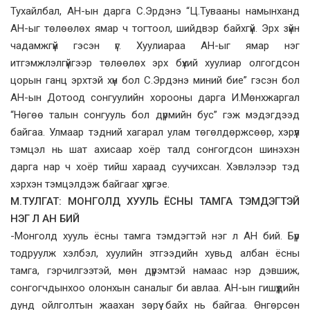
Тухайлбал, АН-ын дарга С.Эрдэнэ “Ц.Тувааны намынханд
АН-ыг төлөөлөх ямар ч тогтоол, шийдвэр байхгүй. Эрх зүйн
чадамжгүй гэсэн үг. Хуулиараа АН-ыг ямар нэг
итгэмжлэлгүйгээр төлөөлөх эрх бүхий хуулиар олгогдсон
цорын ганц эрхтэй хүн бол С.Эрдэнэ миний бие” гэсэн бол
АН-ын Дотоод сонгуулийн хорооны дарга И.Мөнхжаргал
“Нөгөө талын сонгууль бол дүрмийн бус” гэж мэдэгдээд
байгаа. Улмаар тэдний хагарал улам төгөлдөржсөөр, хэрүүл
тэмцэл нь шат ахисаар хоёр талд сонгогдсон шинэхэн
дарга нар ч хоёр тийш хараад суучихсан. Хэвлэлээр тэд
хэрхэн тэмцэлдэж байгааг хүргэе.
М.ТУЛГАТ: МОНГОЛД ХУУЛЬ ЁСНЫ ТАМГА ТЭМДЭГТЭЙ
НЭГ Л АН БИЙ
-Монголд хууль ёсны тамга тэмдэгтэй нэг л АН бий. Бүр
тодруулж хэлбэл, хуулийн этгээдийн хувьд албан ёсны
тамга, гэрчилгээтэй, мөн дүрэмтэй намаас нэр дэвшиж,
сонгогчдынхоо олонхын саналыг би авлаа. АН-ын гишүүдийн
дунд ойлголтын жаахан зөрүү байх нь байгаа. Өнгөрсөн