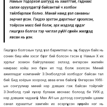
Намын тодорхой шатууд нь хаалттай, гаднаас
салхи оруулдаггүй байсантай ч холбон
тайлбарлаж болно. Манай намд үзэл санааны
зөрчил үүссэн. Гэхдээ эрхтэн дархтныг хүрээлсэн,
тойрсон масс бий болж, эрх мэдэлд хүрдэг
гишгүүрээ болгох тэр чиглэл рүү АН сүүлийн жилүүдэд
явсан нь үнэн.
Гишгүүрээ болгохын тулд үзэл баримтлал нь зүүн, баруун байх нь
сонин биш ийм хэсэг бүлэг бий болсон гэсэн үг. Намын X их
хурлыг зохион байгуулахаас эхлээд өнгөрсөн жилийн
намраас хойш энэ бүхэн ил тод болж эхэлсэн. Миний
ажилладаг компанийг З.Энхболдтой холбодог байсан тал
бий. Бид хоёрын хооронд аваа өгөө байхгүй. Өнгөрсөн УИХ-
ын сонгуулиар миний нэр дэвших гэж байсан тойргийг
З.Энхболд гуай хүчээр булааж авснаас болоод би УИХ-д
нэр дэвшиж чадаагүй. Мөн АН-ын дотоод сонгуулийн цахим
санал хураалтыг хамгийн их эсэргүүцсэн хүмүүсийн нэг нь