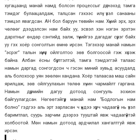
хугацаанд манай намд болсон процессыг дүгнэхэд тамга
тэмдэг булаацалдаж, талцсан гэхээс илүү үзэл санааны
тэмцэл явагдсан. АН бол баруун төвийн нам. Хүний эрх, эрх
чөлөөг дээдэлсэн нам байх уу, эсвэл хэн нэгэн эрхтэн
дархтныг өндөр сэнтийд залж, түүнийгээ дагадаг сүрэг байх
уу гэх хоёр сонголтын өмнө ирсэн. Тэгэхээр манай намын
“эсрэг” талын хүмүүс ойлголтоо зөв болгоосой гэж хүсэж
байна. Албан ёсны бүртгэлтэй, тамга тэмдэггэй талаас
намын даргад сонгогдсон ч гэсэн миний хувьд асуудалд
аль болохоор уян зөөлөн хандана. Хоёр талаасаа маш сайн
ярилцаж, зөв ойлгуулахын төлөө хүчин чармайлт гаргана.
Намын дүрмийн дагуу дотоод сонгууль зохион
байгуулагдсан. Нөгөөтэйгүүр манай нам “Бодлогын нам
болно” гэдгээ аль эрт зарласан ч үүндээ хүрч чадаагүй нь үзэл
баримтлал, суурь зарчим дээрээ тууштай явж чадаагүйтэй
холбоотой. Мөн намын дотоод ардчилал хангалтгуй явж
ирсэн.