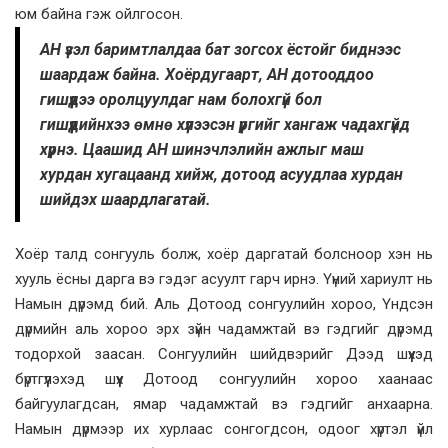
юм байна гэж ойлгосон.
АН үзэл баримтлалдаа бат зогсох ёстойг биднээс
шаардаж байна. Хоёрдугаарт, АН дотооддоо
гишүүдээ оролцуулдаг нам болохгүй бол
гишүүдийнхээ өмнө хүлээсэн үүргийг хангаж чадахгүйд
хүрнэ. Цаашид АН шинэчлэлийн ажлыг маш
хурдан хугацаанд хийж, дотоод асуудлаа хурдан
шийдэх шаардлагатай.
Хоёр талд сонгууль болж, хоёр даргатай болсноор хэн нь
хууль ёсны дарга вэ гэдэг асуулт гарч ирнэ. Үүний хариулт нь
Намын дүрэмд бий. Аль Дотоод сонгуулийн хороо, Үндсэн
дүрмийн аль хороо эрх зүйн чадамжтай вэ гэдгийг дүрэмд
тодорхой заасан. Сонгуулийн шийдвэрийг Дээд шүүхэд
бүртгүүлэхэд шүүх Дотоод сонгуулийн хороо хаанаас
байгуулагдсан, ямар чадамжтай вэ гэдгийг анхаарна.
Намын дүрмээр их хурлаас сонгогдсон, одоог хүртэл үйл