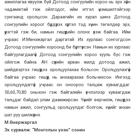
ажиллагаа явуулж буй Дотоод сонгуулийн хороо нь эрх зүйн
чадамжтай гэж ойлгодог, ийм итгэл үнэмшилтэйгээр
сунгаанд оролцсон. Дараагийн их хурал шинэ Дотоод
сонгуулийн хороог бүрдүүлэх хүртэл тэд хүчин төгөлдөр эрх,
үүрэгтэй гэж би, намын гишүүдийн олонх үзэж байгаа. Ийм
учраас И.Мөнхжаргал даргатай Их хурлаас сонгогдсон
Дотоод сонгуулийн хороонд би бүртгүүлсэн. Намын их хурлаас
байгуулагдаагүй Дотоод сонгуулийн хороо хууль бус гэж
ойлгож байна. АН сүүлийн арван жилд дотоод ажил,
шийдвэртээ гишүүдээ оролцуулахаа больсон. Оролцуулахгүй
байгаа учраас гишүүд нь анхаарахаа больчихсон. Ингээд
оролцуулдаггүй учраас он оноороо талцаж хуваагддаг.
50,60,70,80 оныхон гэж байгалийн үечлэлээр хуваагдаж
талцдаг байдал улам даамжирсан. Үүнийг өөрчилж, гишүүдээ
намын ажил, сонгуульд оролцуулдаг болгож, хүчийг анхан
шат руу шилжүүлнэ.
М.Өнөржаргал
Эх сурвалж: “Монголын үнэн” сонин