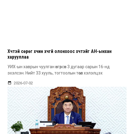
Хүчтэй сөрөг хүчин хүчгүй олонхоос хүчтэйг АН-ынхан
харууллаа
УИХ-ын хаврын чуулган өнгөрсөн 3 дугаар сарын 16-нд
эхэлсэн. Нийт 33 хууль, тогтоолын төсөл хэлэлцэх
2026-07-02