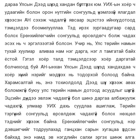
дараа Улсын Дээд шүүхэд хандан бүртгүүлэх юм. УИХ-ын хоёр ч
удаагийн болон орон нутгийн сонгуульд үнэмлэхүй ялагдал
хүлээсэн АН сэхэж чадалгүй явсаар эцэстээ ийнхүү дотоод
тэмцэлдээ боомилууллаа. Тэд ирэх зургаадугаар сард
болох Ерөнхийлөгчийн сонгуульд өрсөлдөгч болж чадах
эсэх нь ч эргэлзээтэй болсон. Учир нь, Улс төрийн намын
тухай хуулиар аливаа нам нэг дарга, нэг л тамгатай байх
ёстой. Гэтэл хоёр талд тэмцэлдсээр хоёр даргатай
болчихоод буй АН-ынхан Улсын Дээд шүүхэд хандахдаа ч
хоёр хүний нэрийг мэдүүлэх нь тодорхой болоод байна.
Харамсалтай нь, энэ тохиолдолд Дээд шүүх хүлээж авах
боломжгүй буюу улс төрийн намын дотоод асуудлыг шүүхгүй.
Эцсийн дүндээ эвлэж чадахгүй бол шинэ даргаа албажуулж
чадахгүй, улмаар УИХ дахь суудлаа ашиглаж, Төрийн
тэргүүний сонгуульд өрсөлдөж чадахгүй болох нөхцөл
тэднийг хүлээж байна. Ерөнхийлөгчийн сонгуульд нэр
дэвшигчийг тодруулахад ганцхан сарын хугацаа үлдсэн
байхад энэ намд эв нэгдлийн салхи эргэх шинж алга.