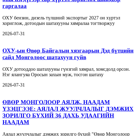
гаргалаа
ОХУ бензин, дизель түлшний экспортыг 2027 он хүртэл
хориглож, дотоодын шатахууны хямралаа тогтворжуу
2026-07-31
ОХУ-ын Өвөр Байгалын хязгаарын Дэд бүтцийн
сайд Монголоос шатахуун гуйв
ОХУ дотооддоо шатахууны гүнзгий хямрал, хомсдолд орсон.
Нэг ялангуяа Оросын захын муж, тосгон шатаху
2026-07-31
ӨВӨР МОНГОЛООР АЯЛЖ, НААДАМ
ҮЗЭЦГЭЭЕ: АЯЛАЛ ЖУУЛЧЛАЛЫГ ДЭМЖИХ
ЗОРИЛГО БҮХИЙ 36 ДАХЬ УДААГИЙН
НААДАМ
Аялал жуулчлалыг дэмжих зорилго бүхий "Өвөр Монголоор