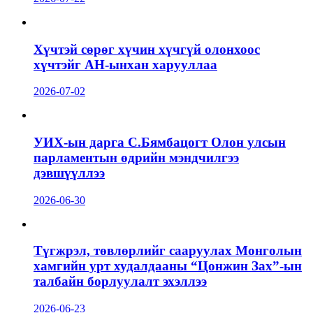
Хүчтэй сөрөг хүчин хүчгүй олонхоос
хүчтэйг АН-ынхан харууллаа
2026-07-02
УИХ-ын дарга С.Бямбацогт Олон улсын
парламентын өдрийн мэндчилгээ
дэвшүүллээ
2026-06-30
Түгжрэл, төвлөрлийг сааруулах Монголын
хамгийн урт худалдааны “Цонжин Зах”-ын
талбайн борлуулалт эхэллээ
2026-06-23