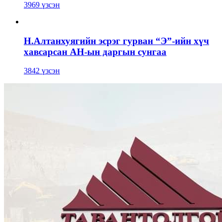
3969 үзсэн
Н.Алтанхуягийн эсрэг гурван “Э”-ийн хүч
хавсарсан АН-ын даргын сунгаа
3842 үзсэн