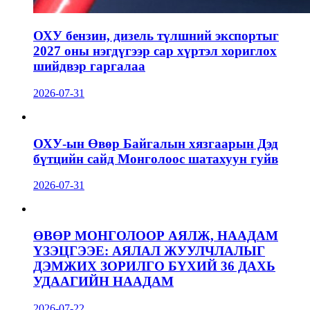
ОХУ бензин, дизель түлшний экспортыг
2027 оны нэгдүгээр сар хүртэл хориглох
шийдвэр гаргалаа
2026-07-31
ОХУ-ын Өвөр Байгалын хязгаарын Дэд
бүтцийн сайд Монголоос шатахуун гуйв
2026-07-31
ӨВӨР МОНГОЛООР АЯЛЖ, НААДАМ
ҮЗЭЦГЭЭЕ: АЯЛАЛ ЖУУЛЧЛАЛЫГ
ДЭМЖИХ ЗОРИЛГО БҮХИЙ 36 ДАХЬ
УДААГИЙН НААДАМ
2026-07-22