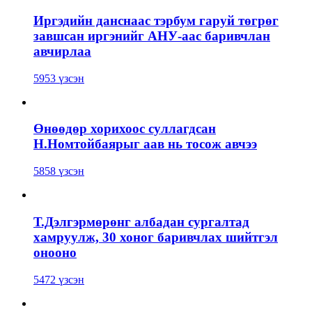
Иргэдийн данснаас тэрбум гаруй төгрөг
завшсан иргэнийг АНУ-аас баривчлан
авчирлаа
5953 үзсэн
Өнөөдөр хорихоос суллагдсан
Н.Номтойбаярыг аав нь тосож авчээ
5858 үзсэн
Т.Дэлгэрмөрөнг албадан сургалтад
хамруулж, 30 хоног баривчлах шийтгэл
онооно
5472 үзсэн