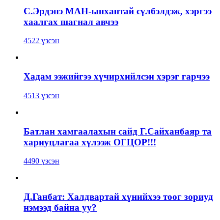
С.Эрдэнэ МАН-ынхантай сүлбэлдэж, хэргээ
хаалгах шагнал авчээ
4522 үзсэн
Хадам ээжийгээ хүчирхийлсэн хэрэг гарчээ
4513 үзсэн
Батлан хамгаалахын сайд Г.Сайханбаяр та
хариуцлагаа хүлээж ОГЦОР!!!
4490 үзсэн
Д.Ганбат: Халдвартай хүнийхээ тоог зориуд
нэмээд байна уу?