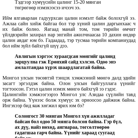
Тэдгээр хүмүүсийн цалинг 15-20 мянган
төгрөгөөр нэмэхээсээ ичээч ээ.
Ийм ялгаварлан гадуурхсан цалин нэмэлт байж болохгүй ээ.
Ажлаа сайн хийж байгаа бол тэр хүний цалин даргынхаас ч
их байж болно. Яагаад манай том, том төрийн өмчит
үйлдвэрийн захирал нар энгийн ажилчнаасаа 10 дахин өндөр
цалин авдаг юм бэ. Гадаадад, тэр тусмаа төрийн компаниудад
бол ийм зүйл байхгүй шүү дээ.
Авлигын хэргээс хураагдсан мөнгийг цалинд
зарцуулна гэж Ерөнхий сайд хэлсэн. Одоо энэ
амлалтандаа хүрэх шаардлагатай байна.
Монгол улсын төсөвтэй тэнцэх хэмжээний мөнгө далд эдийн
засагт эргэлдэж байна. Олон улсын байгууллага үүнийг
тогтоосон. Гэтэл цалин нэмэх мөнгө байхгүй ээ гэдэг.
Цалингийн хэмжээгээрээ Монгол улс Азидаа сүүлийн тавд
орж байна. Үүнээс болж хүмүүс эх орноосоо дайжиж байна.
Ингэхээр бид яаж хөгжил ярих юм бэ?
Солонгост 30 мянган Монгол хүн ажилладаг
байсан бол одоо 50 мянга болсон байна. Гэр бүл,
ах дүү, найз нөхөд, ангиараа, төгсөлтөөрөө
гадагшаа гарч байна. Үүнийг хараад суугаад