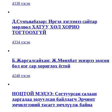
4338 үзсэн
Д.Сумъяабазар: Иргэд дэглэмээ сайтар
мөрдвөл ХАТУУ ХӨЛ ХОРИО
ТОГТООХГҮЙ
4334 үзсэн
Б.Жаргалсайхан: Ж.Мөнхбат эхнэрээ зодсон
бол нэг сар хоригдох ёстой
4248 үзсэн
НОЦТОЙ МЭДЭЭ: Согтуурсан салаан
даргадаа зодуулсан байлдагч Эрчимт
эмчилгээний тасагт эмчлүүлж байна