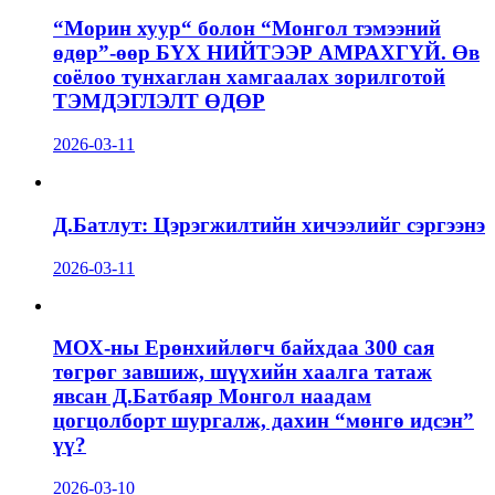
“Морин хуур“ болон “Монгол тэмээний
өдөр”-өөр БҮХ НИЙТЭЭР АМРАХГҮЙ. Өв
соёлоо тунхаглан хамгаалах зорилготой
ТЭМДЭГЛЭЛТ ӨДӨР
2026-03-11
Д.Батлут: Цэрэгжилтийн хичээлийг сэргээнэ
2026-03-11
МОХ-ны Ерөнхийлөгч байхдаа 300 сая
төгрөг завшиж, шүүхийн хаалга татаж
явсан Д.Батбаяр Монгол наадам
цогцолборт шургалж, дахин “мөнгө идсэн”
үү?
2026-03-10