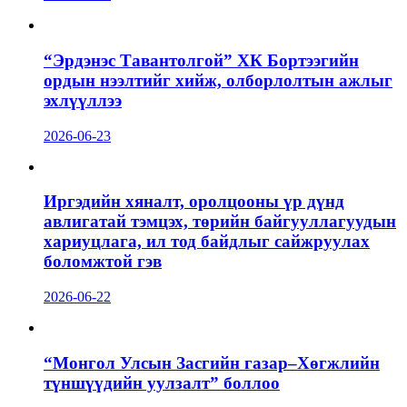
“Эрдэнэс Тавантолгой” ХК Бортээгийн
ордын нээлтийг хийж, олборлолтын ажлыг
эхлүүллээ
2026-06-23
Иргэдийн хяналт, оролцооны үр дүнд
авлигатай тэмцэх, төрийн байгууллагуудын
хариуцлага, ил тод байдлыг сайжруулах
боломжтой гэв
2026-06-22
“Монгол Улсын Засгийн газар–Хөгжлийн
түншүүдийн уулзалт” боллоо