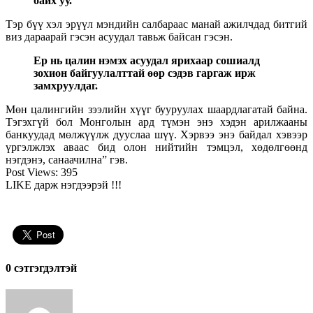
байх уу.
Тэр бүү хэл эрүүл мэндийн салбараас манай ажилчдад битгий
виз дараарай гэсэн асуудал тавьж байсан гэсэн.
Ер нь цалин нэмэх асуудал ярихаар сошиалд
зохион байгуулалттай өөр сэдэв гаргаж ирж
замхруулдаг.
Мөн цалингийн зээлийн хүүг бууруулах шаардлагатай байна.
Тэгэхгүй бол Монголын ард түмэн энэ хэдэн арилжааны
банкуудад мөлжүүлж дууслаа шүү. Хэрвээ энэ байдал хэвээр
үргэлжлэх аваас бид олон нийтийн тэмцэл, хөдөлгөөнд
нэгдэнэ, санаачилна” гэв.
Post Views:
395
LIKE дарж нэгдээрэй !!!
0 cэтгэгдэлтэй