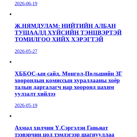
2026-06-19
Ж.НЯМДУЛАМ: НИЙТИЙН АЛБАН
ТУШААЛД ХҮЙСИЙН ТЭНЦВЭРТЭЙ
ТОМИЛГОО ХИЙХ ХЭРЭГТЭЙ
2026-05-27
ХББОС-ын сайд, Монгол-Польшийн ЗГ
хоорондын комиссын хуралдааны хоёр
талын даргалагч нар хооронд цахим
уулзалт хийлээ
2026-05-19
Ахмад хилчин Ү.Сэргэлэн Гавьяат
тээвэрчин цол тэмдэгээр шагнууллаа