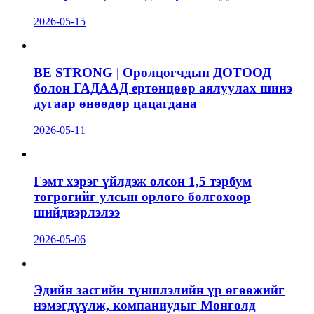
2026-05-15
BE STRONG | Оролцогчдын ДОТООД
болон ГАДААД ертөнцөөр аялуулах шинэ
дугаар өнөөдөр цацагдана
2026-05-11
Гэмт хэрэг үйлдэж олсон 1,5 тэрбум
төгрөгийг улсын орлого болгохоор
шийдвэрлэлээ
2026-05-06
Эдийн засгийн түншлэлийн үр өгөөжийг
нэмэгдүүлж, компаниудыг Монголд