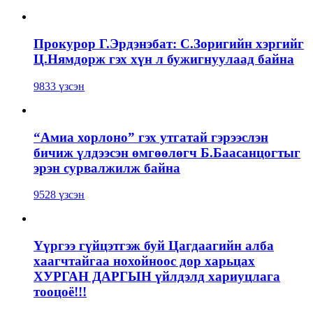
Прокурор Г.Эрдэнэбат: С.Зоригийн хэргийг
Ц.Нямдорж гэх хүн л бужигнуулаад байна
9833 үзсэн
“Амиа хорлоно” гэх утгатай гэрээслэн
бичиж үлдээсэн өмгөөлөгч Б.Баасанцогтыг
эрэн сурвалжилж байна
9528 үзсэн
Үүргээ гүйцэтгэж буй Цагдаагийн алба
хаагчтайгаа нохойноос дор харьцах
ХУРГАН ДАРГЫН үйлдэлд хариуцлага
тооцоё!!!