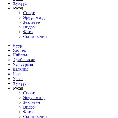
Хүмүүс
Бусад
Спорт
Эрүүл мэнд
Зөвлөгөө
Видео
Фото
Сонин хачин
Нүүр
Улс төр
Нийгэм
Эдийн засаг
Уул уурхай
Дэлхийд
Live
Урлаг
Хүмүүс
Бусад
Спорт
Эрүүл мэнд
Зөвлөгөө
Видео
Фото
Сонин хачин