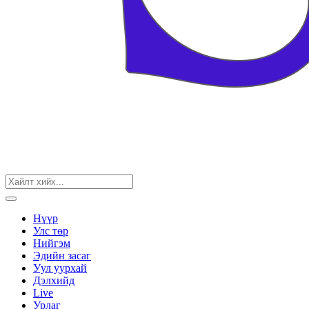
Нүүр
Улс төр
Нийгэм
Эдийн засаг
Уул уурхай
Дэлхийд
Live
Урлаг