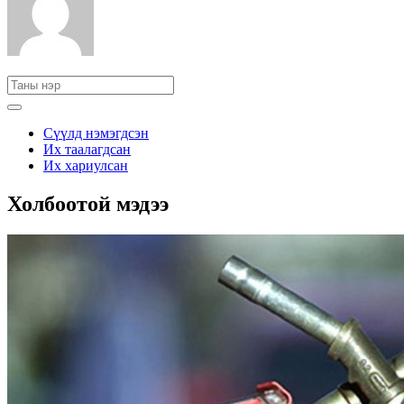
Сүүлд нэмэгдсэн
Их таалагдсан
Их хариулсан
Холбоотой мэдээ