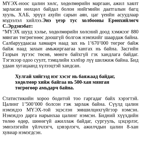
МҮЭХ-ноос цалин хөлс, хөдөлмөрийн маргаан, ажил хаялт
зарласан нөхцөл байдал болон нийгмийн даатгалын багц
хууль, ХАБ, эрүүл ахуйн сарын аян, цаг үеийн асуудлаар
мэдээлэл хийлээ.
Энэ үеэр тус холбооны Ерөнхийлөгч
С.Эрдэнэбат:
“МҮЭХ шууд хэлье, хөдөлмөрийн хөлсний доод хэмжээг 880
мянган төгрөгнөөс доошгүй болгож нэмэхийг шаардаж байна.
Салбаруудаасаа хамаарч наад зах нь 1’670’000 төгрөг байж
байж наад захын амьжиргаагаа хангах нь байна. Засгийн
Газрын зүгээс төсөв, мөнгө байхгүй гэх хандлага байдаг.
Тэгэхээр одоо суулт, тэмцлийн хэлбэр лүү шилжиж байна. Бид
удаан хугацаанд хүлээцтэй хандсан.
Хулгай хийгээд нэг хэсэг нь баяжаад байдаг,
хөдөлмөр хийж байгаа нь 500-хан мянган
төгрөгөөр амьдарч байна.
Статистикийн хороо бодитой тоо гаргадаг байх хэрэгтэй.
Цалинг 1’500’000 болсон гэж зарлаж байна. Сүүлд цалин
нэмэхдээ МҮЭХ-той эцэслэн зөвшилцөхгүйгээр нэмсэн.
Нэмэхдээ дарга нарынхаа цалинг нэмсэн. Бидний хүүхдийн
төлөө өдөр, шөнөгүй ажиллаж байдаг, сургууль, цэцэрлэг,
эмнэлэгийн үйлчлэгч, цэвэрлэгч, ажилчдын цалин 8-хан
хувиар нэмэгдсэн.