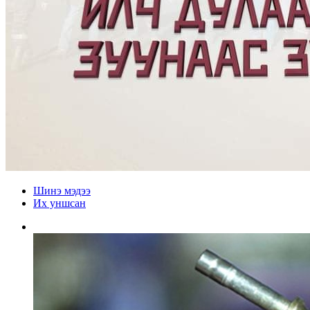
Шинэ мэдээ
Их уншсан