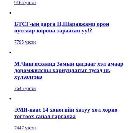
9165 үзсэн
БТСГ-ын дарга Ц.Шаравжамц орон
нутгаар корона тараасан уу!?
7795 үзсэн
М.Чингисхаанд Замын цагдааг хэл амаар
доромжилсны хариуцлагыг тусад нь
хүлээлгэнэ
7645 үзсэн
ЭМЯ-наас 14 хоногийн хатуу хөл хорио
тогтоох санал гаргалаа
7447 үзсэн