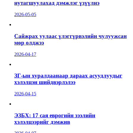
нутагшуулахад дэмжлэг үзүүлнэ
2026-05-05
Сайжрах уулаас үлэггүрвэлийн чулуужсан
мөр олджээ
2026-04-17
ЗГ-ын хуралдаанаар дараах асуудлуудыг
хэлэлцэн шийдвэрлэлээ
2026-04-15
ЭЗБХ: 17 сая еврогийн зээлийн
хэлэлцээрийг дэмжив