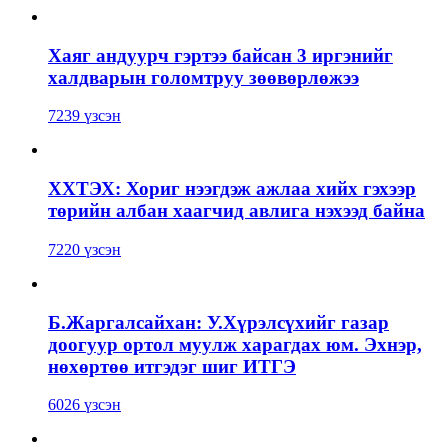
Хаяг андуурч гэртээ байсан 3 иргэнийг
халдварын голомтруу зөөвөрлөжээ
7239 үзсэн
ХХТЭХ: Хориг нээгдэж ажлаа хийх гэхээр
төрийн албан хаагчид авлига нэхээд байна
7220 үзсэн
Б.Жаргалсайхан: У.Хүрэлсүхийг газар
доогуур ортол муулж харагдах юм. Эхнэр,
нөхөртөө итгэдэг шиг ИТГЭ
6026 үзсэн