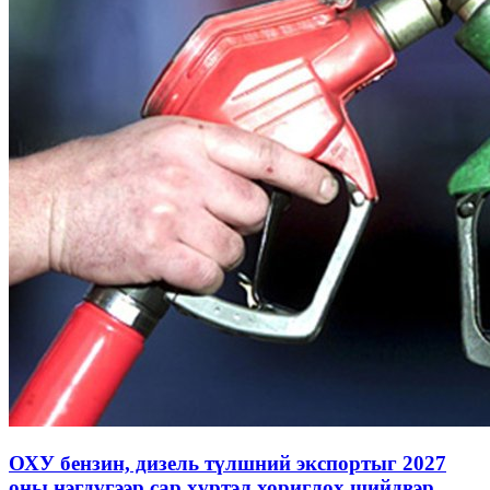
ОХУ бензин, дизель түлшний экспортыг 2027
оны нэгдүгээр сар хүртэл хориглох шийдвэр