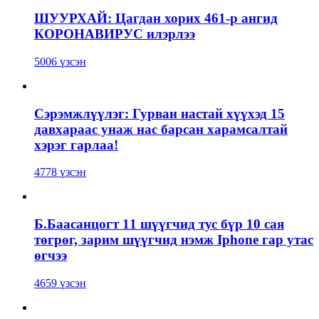
ШУУРХАЙ: Цагдан хорих 461-р ангид
КОРОНАВИРУС илэрлээ
5006 үзсэн
Сэрэмжлүүлэг: Гурван настай хүүхэд 15
давхараас унаж нас барсан харамсалтай
хэрэг гарлаа!
4778 үзсэн
Б.Баасанцогт 11 шүүгчид тус бүр 10 сая
төгрөг, зарим шүүгчид нэмж Iphone гар утас
өгчээ
4659 үзсэн