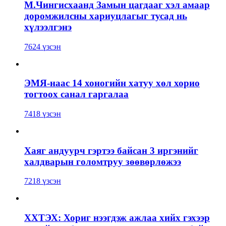
М.Чингисхаанд Замын цагдааг хэл амаар
доромжилсны хариуцлагыг тусад нь
хүлээлгэнэ
7624 үзсэн
ЭМЯ-наас 14 хоногийн хатуу хөл хорио
тогтоох санал гаргалаа
7418 үзсэн
Хаяг андуурч гэртээ байсан 3 иргэнийг
халдварын голомтруу зөөвөрлөжээ
7218 үзсэн
ХХТЭХ: Хориг нээгдэж ажлаа хийх гэхээр