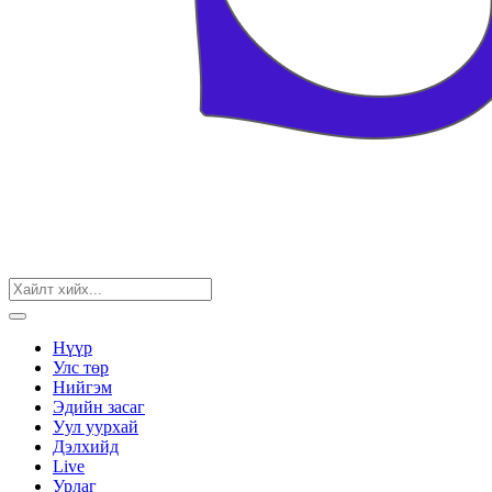
Нүүр
Улс төр
Нийгэм
Эдийн засаг
Уул уурхай
Дэлхийд
Live
Урлаг