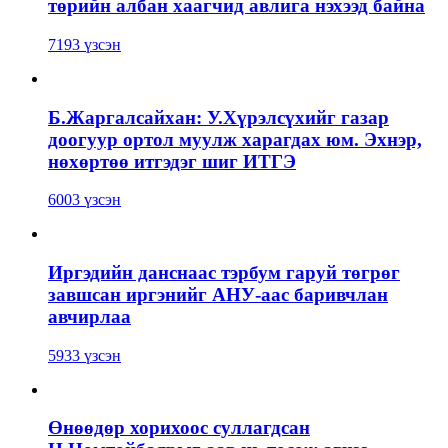
төрийн албан хаагчид авлига нэхээд байна
7193 үзсэн
Б.Жаргалсайхан: У.Хүрэлсүхийг газар
доогуур ортол муулж харагдах юм. Эхнэр,
нөхөртөө итгэдэг шиг ИТГЭ
6003 үзсэн
Иргэдийн данснаас тэрбум гаруй төгрөг
завшсан иргэнийг АНУ-аас баривчлан
авчирлаа
5933 үзсэн
Өнөөдөр хорихоос суллагдсан