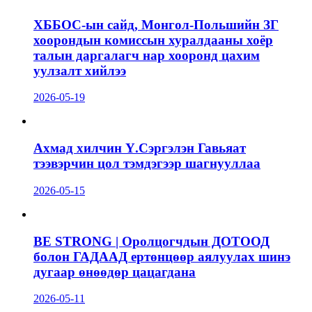
ХББОС-ын сайд, Монгол-Польшийн ЗГ
хоорондын комиссын хуралдааны хоёр
талын даргалагч нар хооронд цахим
уулзалт хийлээ
2026-05-19
Ахмад хилчин Ү.Сэргэлэн Гавьяат
тээвэрчин цол тэмдэгээр шагнууллаа
2026-05-15
BE STRONG | Оролцогчдын ДОТООД
болон ГАДААД ертөнцөөр аялуулах шинэ
дугаар өнөөдөр цацагдана
2026-05-11