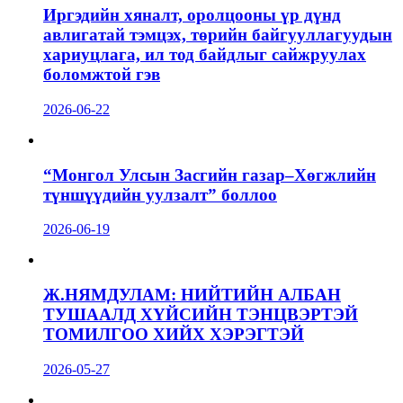
Иргэдийн хяналт, оролцооны үр дүнд
авлигатай тэмцэх, төрийн байгууллагуудын
хариуцлага, ил тод байдлыг сайжруулах
боломжтой гэв
2026-06-22
“Монгол Улсын Засгийн газар–Хөгжлийн
түншүүдийн уулзалт” боллоо
2026-06-19
Ж.НЯМДУЛАМ: НИЙТИЙН АЛБАН
ТУШААЛД ХҮЙСИЙН ТЭНЦВЭРТЭЙ
ТОМИЛГОО ХИЙХ ХЭРЭГТЭЙ
2026-05-27