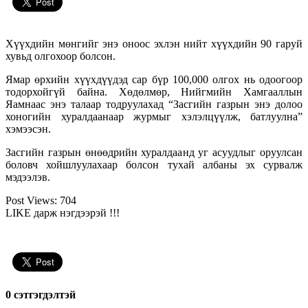
Хүүхдийн мөнгийг энэ оноос эхлэн нийт хүүхдийн 90 гаруй
хувьд олгохоор болсон.
Ямар өрхийн хүүхдүүдэд сар бүр 100,000 олгох нь одоогоор
тодорхойгүй байна. Хөдөлмөр, Нийгмийн Хамгааллын
Яамнаас энэ талаар тодруулахад “Засгийн газрын энэ долоо
хоногийн хуралдаанаар журмыг хэлэлцүүлж, батлуулна”
хэмээсэн.
Засгийн газрын өнөөдрийн хуралдаанд уг асуудлыг оруулсан
боловч хойшлуулахаар болсон тухай албаны эх сурвалж
мэдээлэв.
Post Views:
704
LIKE дарж нэгдээрэй !!!
0 cэтгэгдэлтэй