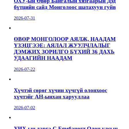
ОХУ-ын Өвөр Байгалын хязгаарын Дэд
бүтцийн сайд Монголоос шатахуун гуйв
2026-07-31
ӨВӨР МОНГОЛООР АЯЛЖ, НААДАМ
ҮЗЭЦГЭЭЕ: АЯЛАЛ ЖУУЛЧЛАЛЫГ
ДЭМЖИХ ЗОРИЛГО БҮХИЙ 36 ДАХЬ
УДААГИЙН НААДАМ
2026-07-22
Хүчтэй сөрөг хүчин хүчгүй олонхоос
хүчтэйг АН-ынхан харууллаа
2026-07-02
УИХ-ын дарга С.Бямбацогт Олон улсын