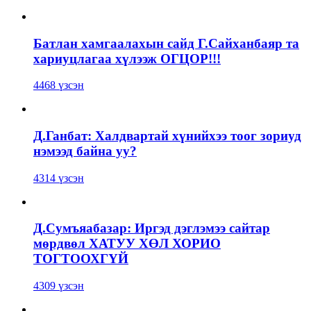
Батлан хамгаалахын сайд Г.Сайханбаяр та
хариуцлагаа хүлээж ОГЦОР!!!
4468 үзсэн
Д.Ганбат: Халдвартай хүнийхээ тоог зориуд
нэмээд байна уу?
4314 үзсэн
Д.Сумъяабазар: Иргэд дэглэмээ сайтар
мөрдвөл ХАТУУ ХӨЛ ХОРИО
ТОГТООХГҮЙ
4309 үзсэн