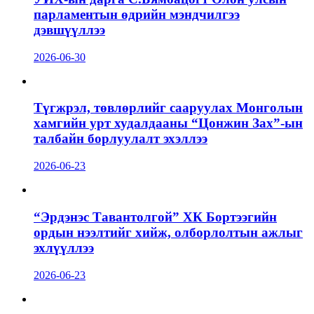
парламентын өдрийн мэндчилгээ
дэвшүүллээ
2026-06-30
Түгжрэл, төвлөрлийг сааруулах Монголын
хамгийн урт худалдааны “Цонжин Зах”-ын
талбайн борлуулалт эхэллээ
2026-06-23
“Эрдэнэс Тавантолгой” ХК Бортээгийн
ордын нээлтийг хийж, олборлолтын ажлыг
эхлүүллээ
2026-06-23