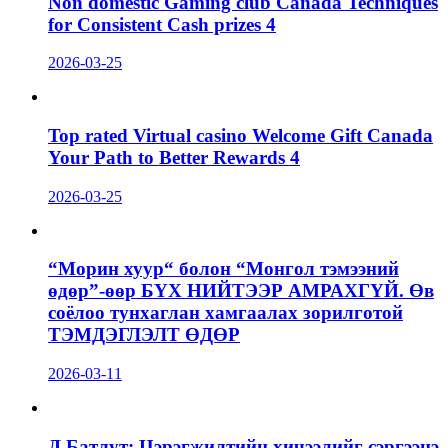
Non domestic Gaming club Canada Techniques
for Consistent Cash prizes 4
2026-03-25
Top rated Virtual casino Welcome Gift Canada
Your Path to Better Rewards 4
2026-03-25
“Морин хуур“ болон “Монгол тэмээний
өдөр”-өөр БҮХ НИЙТЭЭР АМРАХГҮЙ. Өв
соёлоо тунхаглан хамгаалах зорилготой
ТЭМДЭГЛЭЛТ ӨДӨР
2026-03-11
Д.Батлут: Цэрэгжилтийн хичээлийг сэргээнэ