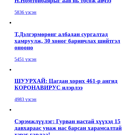
Н.Номтойбаярыг аав нь тосож авчээ
5836 үзсэн
Т.Дэлгэрмөрөнг албадан сургалтад
хамруулж, 30 хоног баривчлах шийтгэл
онооно
5451 үзсэн
ШУУРХАЙ: Цагдан хорих 461-р ангид
КОРОНАВИРУС илэрлээ
4983 үзсэн
Сэрэмжлүүлэг: Гурван настай хүүхэд 15
давхараас унаж нас барсан харамсалтай
хэрэг гарлаа!