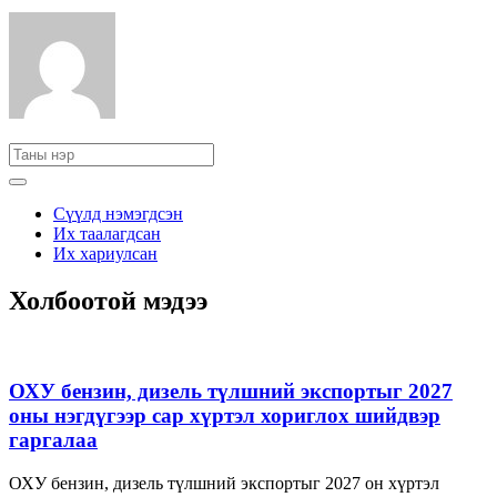
Сүүлд нэмэгдсэн
Их таалагдсан
Их хариулсан
Холбоотой мэдээ
ОХУ бензин, дизель түлшний экспортыг 2027
оны нэгдүгээр сар хүртэл хориглох шийдвэр
гаргалаа
ОХУ бензин, дизель түлшний экспортыг 2027 он хүртэл