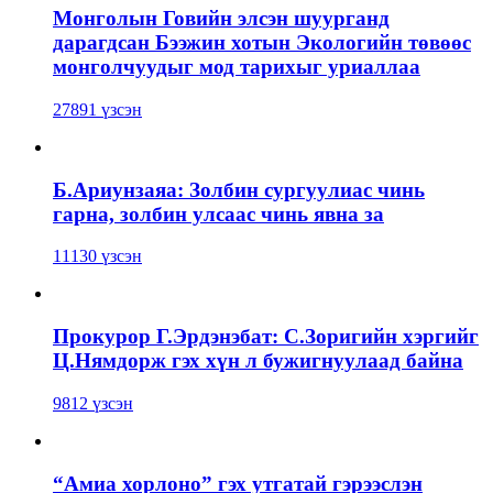
Монголын Говийн элсэн шуурганд
дарагдсан Бээжин хотын Экологийн төвөөс
монголчуудыг мод тарихыг уриаллаа
27891 үзсэн
Б.Ариунзаяа: Золбин сургуулиас чинь
гарна, золбин улсаас чинь явна за
11130 үзсэн
Прокурор Г.Эрдэнэбат: С.Зоригийн хэргийг
Ц.Нямдорж гэх хүн л бужигнуулаад байна
9812 үзсэн
“Амиа хорлоно” гэх утгатай гэрээслэн