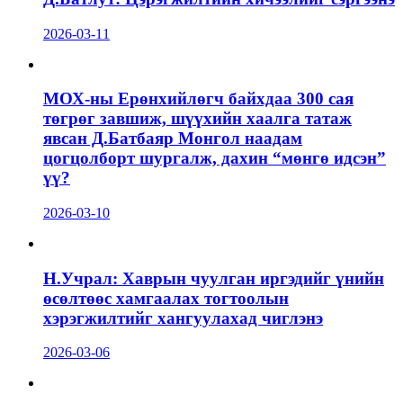
2026-03-11
МОХ-ны Ерөнхийлөгч байхдаа 300 сая
төгрөг завшиж, шүүхийн хаалга татаж
явсан Д.Батбаяр Монгол наадам
цогцолборт шургалж, дахин “мөнгө идсэн”
үү?
2026-03-10
Н.Учрал: Хаврын чуулган иргэдийг үнийн
өсөлтөөс хамгаалах тогтоолын
хэрэгжилтийг хангуулахад чиглэнэ
2026-03-06