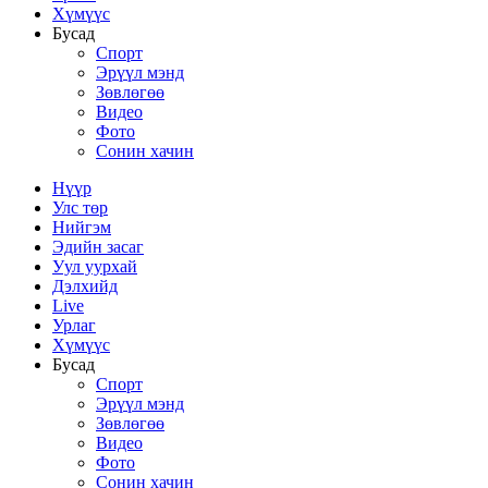
Хүмүүс
Бусад
Спорт
Эрүүл мэнд
Зөвлөгөө
Видео
Фото
Сонин хачин
Нүүр
Улс төр
Нийгэм
Эдийн засаг
Уул уурхай
Дэлхийд
Live
Урлаг
Хүмүүс
Бусад
Спорт
Эрүүл мэнд
Зөвлөгөө
Видео
Фото
Сонин хачин