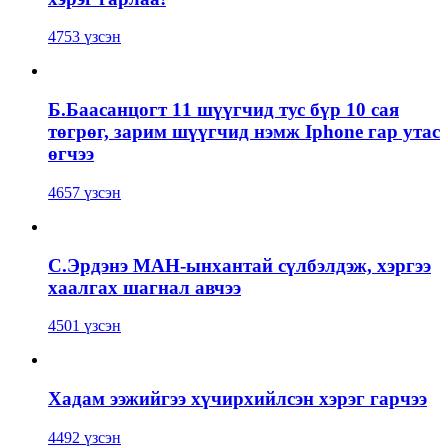
4753 үзсэн
Б.Баасанцогт 11 шүүгчид тус бүр 10 сая
төгрөг, зарим шүүгчид нэмж Iphone гар утас
өгчээ
4657 үзсэн
С.Эрдэнэ МАН-ынхантай сүлбэлдэж, хэргээ
хаалгах шагнал авчээ
4501 үзсэн
Хадам ээжийгээ хүчирхийлсэн хэрэг гарчээ
4492 үзсэн