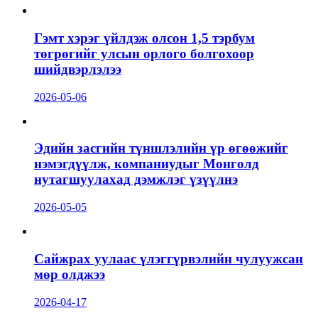
Гэмт хэрэг үйлдэж олсон 1,5 тэрбум
төгрөгийг улсын орлого болгохоор
шийдвэрлэлээ
2026-05-06
Эдийн засгийн түншлэлийн үр өгөөжийг
нэмэгдүүлж, компаниудыг Монголд
нутагшуулахад дэмжлэг үзүүлнэ
2026-05-05
Сайжрах уулаас үлэггүрвэлийн чулуужсан
мөр олджээ
2026-04-17