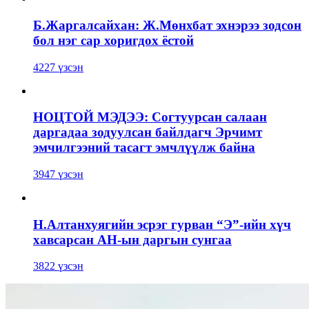
Б.Жаргалсайхан: Ж.Мөнхбат эхнэрээ зодсон
бол нэг сар хоригдох ёстой
4227 үзсэн
НОЦТОЙ МЭДЭЭ: Согтуурсан салаан
даргадаа зодуулсан байлдагч Эрчимт
эмчилгээний тасагт эмчлүүлж байна
3947 үзсэн
Н.Алтанхуягийн эсрэг гурван “Э”-ийн хүч
хавсарсан АН-ын даргын сунгаа
3822 үзсэн