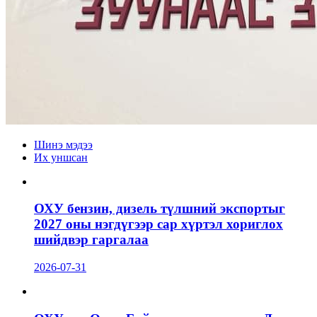
Шинэ мэдээ
Их уншсан
ОХУ бензин, дизель түлшний экспортыг
2027 оны нэгдүгээр сар хүртэл хориглох
шийдвэр гаргалаа
2026-07-31