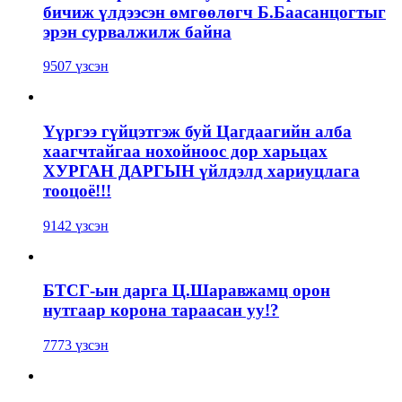
бичиж үлдээсэн өмгөөлөгч Б.Баасанцогтыг
эрэн сурвалжилж байна
9507 үзсэн
Үүргээ гүйцэтгэж буй Цагдаагийн алба
хаагчтайгаа нохойноос дор харьцах
ХУРГАН ДАРГЫН үйлдэлд хариуцлага
тооцоё!!!
9142 үзсэн
БТСГ-ын дарга Ц.Шаравжамц орон
нутгаар корона тараасан уу!?
7773 үзсэн