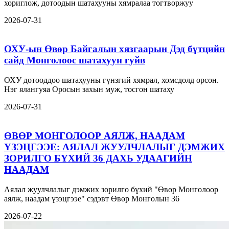
хориглож, дотоодын шатахууны хямралаа тогтворжуу
2026-07-31
ОХУ-ын Өвөр Байгалын хязгаарын Дэд бүтцийн
сайд Монголоос шатахуун гуйв
ОХУ дотооддоо шатахууны гүнзгий хямрал, хомсдолд орсон.
Нэг ялангуяа Оросын захын муж, тосгон шатаху
2026-07-31
ӨВӨР МОНГОЛООР АЯЛЖ, НААДАМ
ҮЗЭЦГЭЭЕ: АЯЛАЛ ЖУУЛЧЛАЛЫГ ДЭМЖИХ
ЗОРИЛГО БҮХИЙ 36 ДАХЬ УДААГИЙН
НААДАМ
Аялал жуулчлалыг дэмжих зорилго бүхий "Өвөр Монголоор
аялж, наадам үзэцгээе" сэдэвт Өвөр Монголын 36
2026-07-22