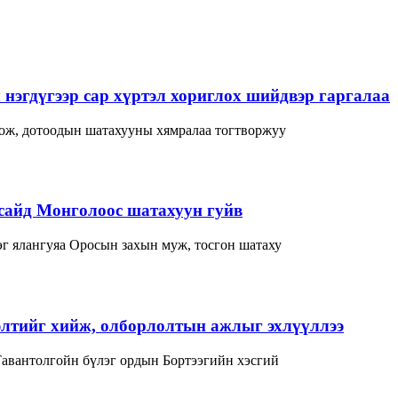
нэгдүгээр сар хүртэл хориглох шийдвэр гаргалаа
лож, дотоодын шатахууны хямралаа тогтворжуу
сайд Монголоос шатахуун гуйв
г ялангуяа Оросын захын муж, тосгон шатаху
элтийг хийж, олборлолтын ажлыг эхлүүллээ
Тавантолгойн бүлэг ордын Бортээгийн хэсгий