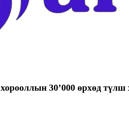
 хорооллын 30’000 өрхөд түл