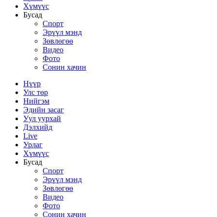
Хүмүүс
Бусад
Спорт
Эрүүл мэнд
Зөвлөгөө
Видео
Фото
Сонин хачин
Нүүр
Улс төр
Нийгэм
Эдийн засаг
Уул уурхай
Дэлхийд
Live
Урлаг
Хүмүүс
Бусад
Спорт
Эрүүл мэнд
Зөвлөгөө
Видео
Фото
Сонин хачин