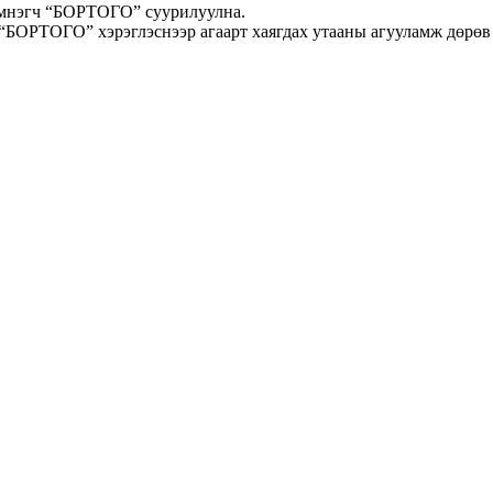
эмнэгч “БОРТОГО” суурилуулна.
 “БОРТОГО” хэрэглэснээр агаарт хаягдах утааны агууламж дөрөв