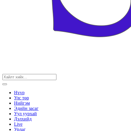
Нүүр
Улс төр
Нийгэм
Эдийн засаг
Уул уурхай
Дэлхийд
Live
Урлаг