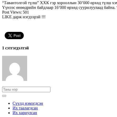
“Тавантолгой түлш” ХХК гэр хорооллын 30’000 өрхөд түлш х
Үүнээс өнөөдрийн байдлаар 16’000 өрхөд суурилуулаад байна.
Post Views:
501
LIKE дарж нэгдээрэй !!!
1 сэтгэгдэлтэй
Сүүлд нэмэгдсэн
Их таалагдсан
Их хариулсан