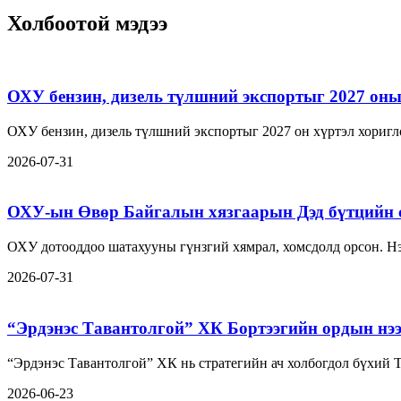
Холбоотой мэдээ
ОХУ бензин, дизель түлшний экспортыг 2027 оны 
ОХУ бензин, дизель түлшний экспортыг 2027 он хүртэл хориг
2026-07-31
ОХУ-ын Өвөр Байгалын хязгаарын Дэд бүтцийн 
ОХУ дотооддоо шатахууны гүнзгий хямрал, хомсдолд орсон. Нэ
2026-07-31
“Эрдэнэс Тавантолгой” ХК Бортээгийн ордын нэ
“Эрдэнэс Тавантолгой” ХК нь стратегийн ач холбогдол бүхий 
2026-06-23