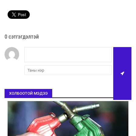
0 cэтгэгдэлтэй
ХОЛБООТОЙ МЭДЭЭ