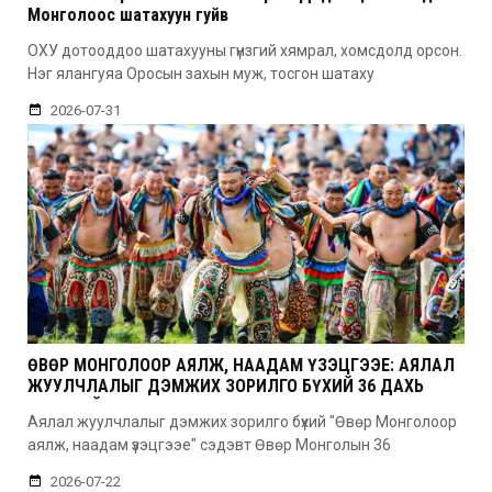
Монголоос шатахуун гуйв
ОХУ дотооддоо шатахууны гүнзгий хямрал, хомсдолд орсон.
Нэг ялангуяа Оросын захын муж, тосгон шатаху
2026-07-31
ӨВӨР МОНГОЛООР АЯЛЖ, НААДАМ ҮЗЭЦГЭЭЕ: АЯЛАЛ
ЖУУЛЧЛАЛЫГ ДЭМЖИХ ЗОРИЛГО БҮХИЙ 36 ДАХЬ
УДААГИЙН НААДАМ
Аялал жуулчлалыг дэмжих зорилго бүхий "Өвөр Монголоор
аялж, наадам үзэцгээе" сэдэвт Өвөр Монголын 36
2026-07-22