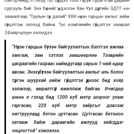
буй орчимд л гэхэд тус бүрдээ 1000 гаруй сурагчтай дөрвөн
сургууль бий. Энэ бүхнийг үндэслэн Хан-Уул дүүргийн ЗДТГ-ын
захиалгаар “Туулын гүүр далай” ХХК нүхэн гарцын ажлыг хийж
гүйцэтгэж эхлээд байна. Тус компанийн гүйцэтгэх захирал
Э.Баярчулуун хэлэхдээ:
“Нүхэн гарцын бүтээн байгуулалтын бэлтгэл ажлаа
хангаж, зам сэтлэх зөвшөөрлөө Тээврийн
цагдаагийн газраас наймдугаар сарын 1-ний өдөр
авсан. Энэхүү бүтээн байгуулалтын ажлыг аль болох
түргэн шуурхай хийж гүйцэтгэх үүднээс бид хоёр
ээлжээр, амралтгүй ажиллаж байгаа. Өчигдөр
шөнө л гэхэд бид 1200 куб метр шороог ухаж
гаргасан, 220 куб метр хайргыг дэвсэж
нягтруулаад бетон цутгасан. Цутгасан бетоноо
хатааж байж дараагийн ажлууд хийгддэг
онцлогтой” хэмээлээ.