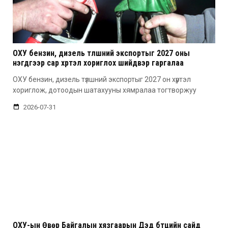
ОХУ бензин, дизель түлшний экспортыг 2027 оны
нэгдүгээр сар хүртэл хориглох шийдвэр гаргалаа
ОХУ бензин, дизель түлшний экспортыг 2027 он хүртэл
хориглож, дотоодын шатахууны хямралаа тогтворжуу
2026-07-31
ОХУ-ын Өвөр Байгалын хязгаарын Дэд бүтцийн сайд