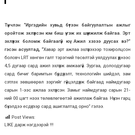
Түүнчлэн “Иргэдийн хувьд бүтээн байгуулалтын ажлыг
оройтож эхлүүлсэн юм биш үү гэж их шүүмжилж байгаа. Эрт
эхлүүлэх боломж байгаагүй юү. Ажил хэзээ дуусах вэ?”
гэсэн асуултад, “
Хавар эрт ажлаа эхлүүлэхээр тохиролцсон
боловч LRT хөнгөн галт тэрэгний төсөлтэй уялдуулах үүднээс
4,5 дугаар сард ажил эхлүүлж амжаагүй. Зургаа, долоодугаар
сард бичиг баримтын бүрдүүлэлт, технологийн шийдэл, зам
сэтлэх зөвшөөрөл зэргийг гүйцэлдүүлж байгаад наймдугаар
сарын 1-ээс ажлаа эхлүүлсэн. Замыг наймдугаар сарын 21-
ний 00 цагт нээх төлөвлөгөөтэй ажиллаж байгаа. Нүхэн гарц
бүхэлдээ есдүгээр сард ашиглалтад орно” гэлээ.
Post Views:
LIKE дарж нэгдээрэй !!!