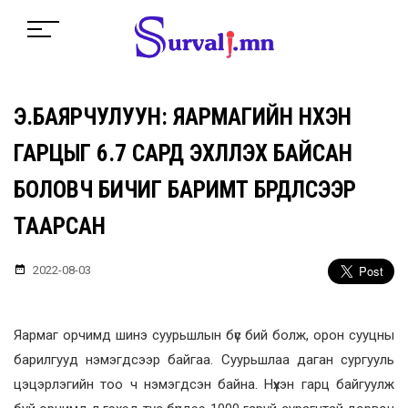
Э.БАЯРЧУЛУУН: ЯАРМАГИЙН НҮХЭН
ГАРЦЫГ 6.7 САРД ЭХЛҮҮЛЭХ БАЙСАН
БОЛОВЧ БИЧИГ БАРИМТ БҮРДҮҮЛСЭЭР
ТААРСАН
2022-08-03
Яармаг орчимд шинэ суурьшлын бүс бий болж, орон сууцны
барилгууд нэмэгдсээр байгаа. Суурьшлаа даган сургууль
цэцэрлэгийн тоо ч нэмэгдсэн байна. Нүхэн гарц байгуулж