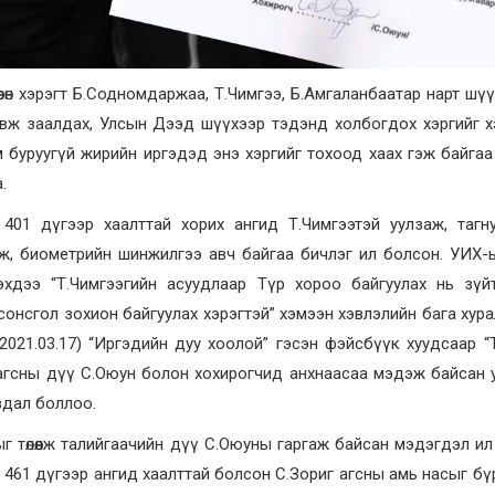
өөсөн хэрэгт Б.Содномдаржаа, Т.Чимгээ, Б.Амгаланбаатар нарт шү
авж заалдах, Улсын Дээд шүүхээр тэдэнд холбогдох хэргийг 
Гэм буруугүй жирийн иргэдэд энэ хэргийг тохоод хаах гэж байга
.
401 дүгээр хаалттай хорих ангид Т.Чимгээтэй уулзаж, тагн
аж, биометрийн шинжилгээ авч байгаа бичлэг ил болсон. УИХ-
хдээ “Т.Чимгээгийн асуудлаар Түр хороо байгуулах нь зүй
онсгол зохион байгуулах хэрэгтэй” хэмээн хэвлэлийн бага хура
р (2021.03.17) “Иргэдийн дуу хоолой” гэсэн фэйсбүүк хуудсаар “
агсны дүү С.Оюун болон хохирогчид анхнаасаа мэдэж байсан у
вдал боллоо.
ыг төлөөлж талийгаачийн дүү С.Оюуны гаргаж байсан мэдэгдэл ил
х 461 дүгээр ангид хаалттай болсон С.Зориг агсны амь насыг бү