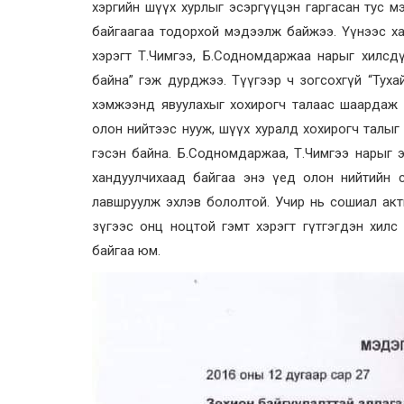
хэргийн шүүх хурлыг эсэргүүцэн гаргасан тус 
байгаагаа тодорхой мэдээлж байжээ. Үүнээс хар
хэрэгт Т.Чимгээ, Б.Содномдаржаа нарыг хилсд
байна” гэж дурджээ. Түүгээр ч зогсохгүй “Тухай
хэмжээнд явуулахыг хохирогч талаас шаардаж б
олон нийтээс нууж, шүүх хуралд хохирогч талыг
гэсэн байна. Б.Содномдаржаа, Т.Чимгээ нарыг эр
хандуулчихаад байгаа энэ үед олон нийтийн 
лавшруулж эхлэв бололтой. Учир нь сошиал активи
зүгээс онц ноцтой гэмт хэрэгт гүтгэгдэн хил
байгаа юм.