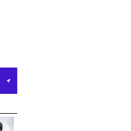
Discover How to Maximize
Your Leading Casino
platform Welcome Promo
Canada 4
2026-03-25
Non domestic Gaming club
Canada Techniques for
Consistent Cash prizes 4
2026-03-25
Top rated Virtual casino
Welcome Gift Canada Your
Path to Better Rewards 4
2026-03-25
“Морин хуур“ болон
“Монгол тэмээний өдөр”-
өөр БҮХ НИЙТЭЭР
АМРАХГҮЙ. Өв соёлоо
тунхаглан хамгаалах
зорилготой ТЭМДЭГЛЭЛТ ӨДӨР
2026-03-11
Д.Батлут: Цэрэгжилтийн
хичээлийг сэргээнэ