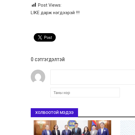
Post Views:
LIKE дарж нэгдээрэй !!!
0 cэтгэгдэлтэй
ХОЛБООТОЙ МЭДЭЭ