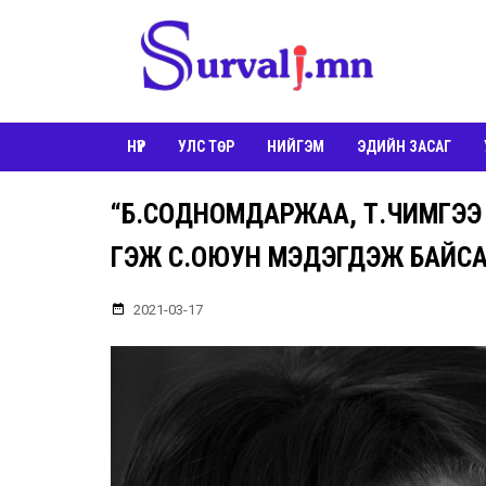
НҮҮР
УЛС ТӨР
НИЙГЭМ
ЭДИЙН ЗАСАГ
“Б.СОДНОМДАРЖАА, Т.ЧИМГЭЭ НА
ГЭЖ С.ОЮУН МЭДЭГДЭЖ БАЙСА
2021-03-17