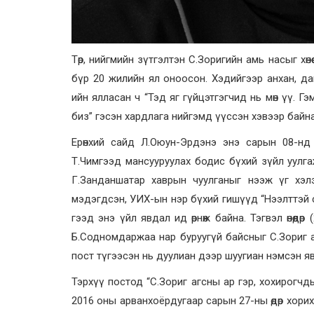
Төр, нийгмийн зүтгэлтэн С.Зоригийн амь насыг хөн
бүр 20 жилийн ял оноосон. Хэдийгээр анхан, д
ийн ялласан ч “Тэд яг гүйцэтгэгчид нь мөн үү. 
биз” гэсэн хардлага нийгэмд үүссэн хэвээр байна
Ерөнхий сайд Л.Оюун-Эрдэнэ энэ сарын 08-нд 
Т.Чимгээд мансууруулах бодис бүхий зүйл уулг
Г.Занданшатар хаврын чуулганыг нээж үг хэлэ
мэдэгдсэн, УИХ-ын нэр бүхий гишүүд “Нээлттэй с
гээд энэ үйл явдал ид өрнөж байна. Тэгвэл өнөөдө
Б.Содномдаржаа нар буруугүй байсныг С.Зориг 
пост түгээсэн нь дуулиан дээр шуугиан нэмсэн я
Тэрхүү постод “С.Зориг агсны ар гэр, хохирогчд
2016 оны арванхоёрдугаар сарын 27-ны өдөр хори