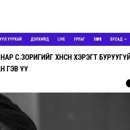
УУЛ УУРХАЙ
ДЭЛХИЙД
LIVE
УРЛАГ
ХҮМҮҮС
БУСАД
Р С.ЗОРИГИЙГ ХӨНӨӨСӨН ХЭРЭГТ БУРУУГҮ
Н ГЭВ ҮҮ