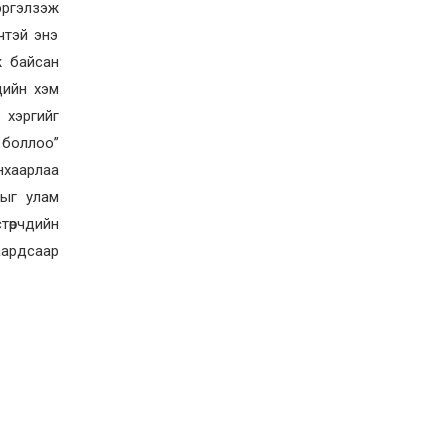
2026-06-19
эргэлзэж
Ж.НЯМДУЛАМ: НИЙТИЙН
чтэй энэ
АЛБАН ТУШААЛД ХҮЙСИЙН
ж байсан
ТЭНЦВЭРТЭЙ ТОМИЛГОО
ХИЙХ ХЭРЭГТЭЙ
дийн хэм
2026-05-27
 хэргийг
ХББОС-ын сайд, Монгол-
 боллоо”
Польшийн ЗГ хоорондын
комиссын хуралдааны хоёр
нхаарлаа
талын даргалагч нар
хооронд цахим уулзалт
гыг улам
хийлээ
2026-05-19
стөрчдийн
Ахмад хилчин Ү.Сэргэлэн
аардсаар
Гавьяат тээвэрчин цол
тэмдэгээр шагнууллаа
2026-05-15
BE STRONG | Оролцогчдын
ДОТООД болон ГАДААД
ертөнцөөр аялуулах шинэ
дугаар өнөөдөр цацагдана
2026-05-11
Гэмт хэрэг үйлдэж олсон 1,5