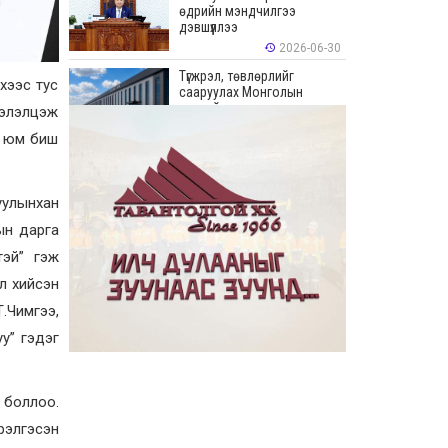
өдрийн мэндчилгээ
дэвшүүллээ
2026-06-30
Түгжрэл, төвлөрлийг
үхээс тус
сааруулах Монголын
хамгийн урт худалдааны
хэлэлцэж
“Цонжин Зах”-ын талбайн
а юм биш
борлуулалт эхэллээ
2026-06-23
“Эрдэнэс Тавантолгой” ХК
Бортээгийн ордын нээлтийг
уулынхан
хийж, олборлолтын ажлыг
эхлүүллээ
ын дарга
2026-06-23
тэй” гэж
Иргэдийн хяналт,
л хийсэн
оролцооны үр дүнд
авлигатай тэмцэх, төрийн
Т.Чимгээ,
байгууллагуудын
хариуцлага, ил тод байдлыг
у” гэдэг
сайжруулах боломжтой гэв
2026-06-22
“Монгол Улсын Засгийн
газар–Хөгжлийн түншүүдийн
 боллоо.
уулзалт” боллоо
рэлгэсэн