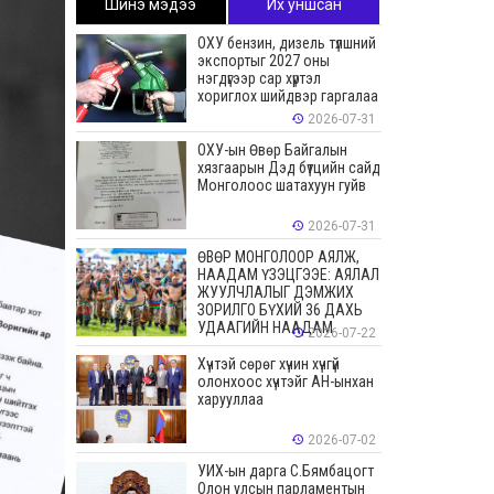
Шинэ мэдээ
Их уншсан
ОХУ бензин, дизель түлшний
экспортыг 2027 оны
нэгдүгээр сар хүртэл
хориглох шийдвэр гаргалаа
2026-07-31
ОХУ-ын Өвөр Байгалын
хязгаарын Дэд бүтцийн сайд
Монголоос шатахуун гуйв
2026-07-31
ӨВӨР МОНГОЛООР АЯЛЖ,
НААДАМ ҮЗЭЦГЭЭЕ: АЯЛАЛ
ЖУУЛЧЛАЛЫГ ДЭМЖИХ
ЗОРИЛГО БҮХИЙ 36 ДАХЬ
УДААГИЙН НААДАМ
2026-07-22
Хүчтэй сөрөг хүчин хүчгүй
олонхоос хүчтэйг АН-ынхан
харууллаа
2026-07-02
УИХ-ын дарга С.Бямбацогт
Олон улсын парламентын