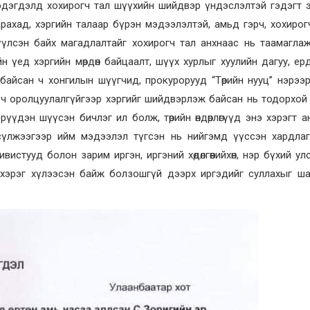
мэдэгдэлд хохирогч тал шүүхийн шийдвэр үндэслэлтэй гэдэгт 
ахад, хэргийн талаар бүрэн мэдээлэлтэй, амьд гэрч, хохирог
үүлсэн байх магадлалтайг хохирогч тал анхнаас нь таамагла
н үед хэргийн мөрдөн байцаалт, шүүх хурлыг хуулийн дагуу, ер
айсан ч хонгилын шүүгчид, прокурорууд “Төрийн нууц” нэрээр
 ч оролцуулалгүйгээр хэргийг шийдвэрлэж байсан нь тодорхой
үүдэн шүүсэн бичлэг ил болж, төрийн өндөрлөгүүд энэ хэрэгт а
сүлжээгээр ийм мэдээлэл түгсэн нь нийгэмд үүссэн хардла
стууд болон зарим иргэн, иргэний хөдөлгөөнийхөн, нэр бүхий ул
с хэрэг хүлээсэн байж болзошгүй дээрх иргэдийг суллахыг ш