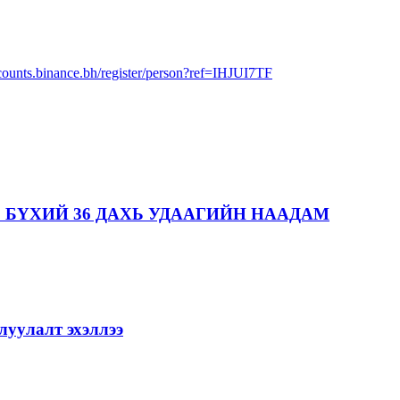
ccounts.binance.bh/register/person?ref=IHJUI7TF
 БҮХИЙ 36 ДАХЬ УДААГИЙН НААДАМ
уулалт эхэллээ