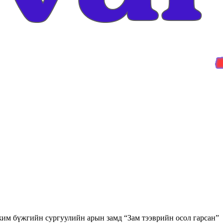
жим бүжгийн сургуулийн арын замд “Зам тээврийн осол гарсан”