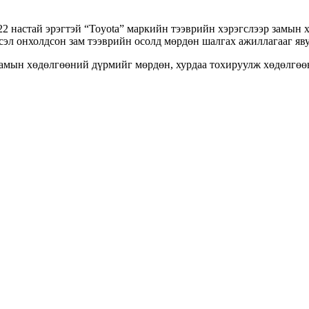
22 настай эрэгтэй “Toyota” маркийн тээврийн хэрэгслээр замын 
сэл онхолдсон зам тээврийн осолд мөрдөн шалгах ажиллагааг яв
амын хөдөлгөөний дүрмийг мөрдөн, хурдаа тохируулж хөдөлгөөн