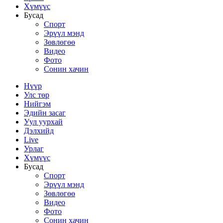
Хүмүүс
Бусад
Спорт
Эрүүл мэнд
Зөвлөгөө
Видео
Фото
Сонин хачин
Нүүр
Улс төр
Нийгэм
Эдийн засаг
Уул уурхай
Дэлхийд
Live
Урлаг
Хүмүүс
Бусад
Спорт
Эрүүл мэнд
Зөвлөгөө
Видео
Фото
Сонин хачин