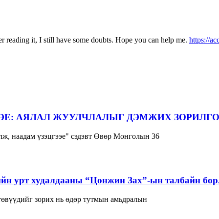
er reading it, I still have some doubts. Hope you can help me.
https://a
ЭЕ: АЯЛАЛ ЖУУЛЧЛАЛЫГ ДЭМЖИХ ЗОРИЛГО
ж, наадам үзэцгээе" сэдэвт Өвөр Монголын 36
йн урт худалдааны “Цонжин Зах”-ын талбайн борл
 төвүүдийг зорих нь өдөр тутмын амьдралын