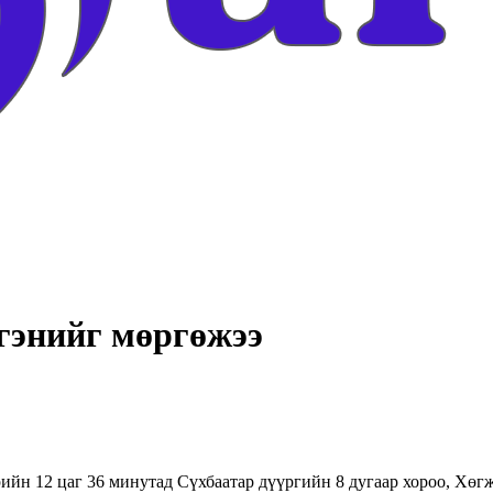
ргэнийг мөргөжээ
рийн 12 цаг 36 минутад Сүхбаатар дүүргийн 8 дугаар хороо, Хөг