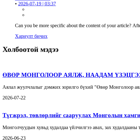
•
2026-07-19 | 03:37
Can you be more specific about the content of your article? Aft
Хариулт бичих
Холбоотой мэдээ
ӨВӨР МОНГОЛООР АЯЛЖ, НААДАМ ҮЗЭЦГЭ
Аялал жуулчлалыг дэмжих зорилго бүхий "Өвөр Монголоор аял
2026-07-22
Түгжрэл, төвлөрлийг сааруулах Монголын хамги
Монголчуудын хувьд худалдаа үйлчилгээ авах, зах худалдааны
2026-06-23