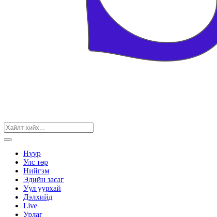
Нүүр
Улс төр
Нийгэм
Эдийн засаг
Уул уурхай
Дэлхийд
Live
Урлаг