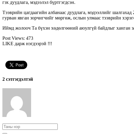
гэх дуудлага, мэдээлэл бүртгэгдсэн.
Тээврийн цагдаагийн албанаас дуудлага, мэдээллийг шалгахад 
гурван явган зорчигчийг мөргөж, ослын улмаас тээврийн хэрэг
Иймд жолооч Та бүхэн хөдөлгөөний аюулгүй байдлыг ханган з
Post Views:
473
LIKE дарж нэгдээрэй !!!
2 cэтгэгдэлтэй