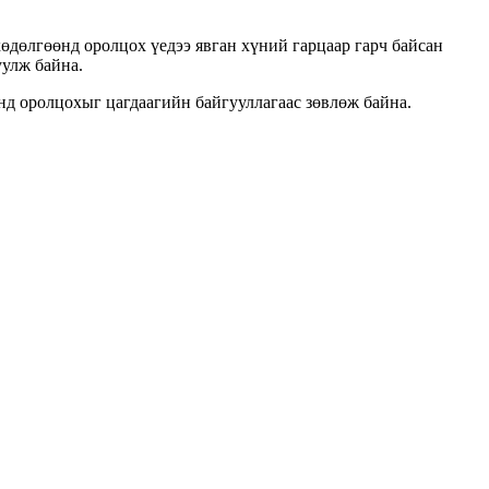
хөдөлгөөнд оролцох үедээ явган хүний гарцаар гарч байсан
уулж байна.
д оролцохыг цагдаагийн байгууллагаас зөвлөж байна.