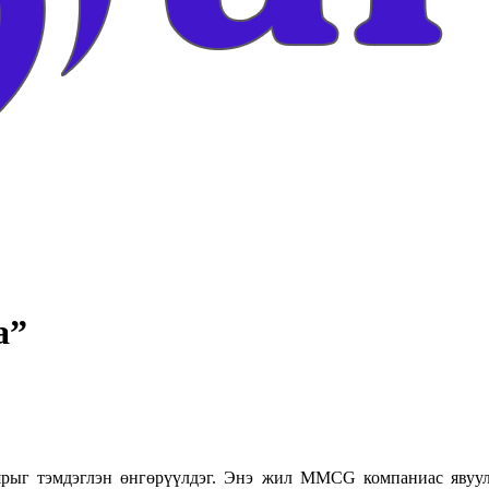
а”
ыг тэмдэглэн өнгөрүүлдэг. Энэ жил MMCG компаниас явуулса