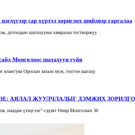
нэгдүгээр сар хүртэл хориглох шийдвэр гаргалаа
лож, дотоодын шатахууны хямралаа тогтворжуу
сайд Монголоос шатахуун гуйв
г ялангуяа Оросын захын муж, тосгон шатаху
ЭЕ: АЯЛАЛ ЖУУЛЧЛАЛЫГ ДЭМЖИХ ЗОРИЛГО
ж, наадам үзэцгээе" сэдэвт Өвөр Монголын 36