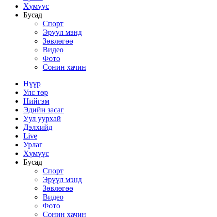
Хүмүүс
Бусад
Спорт
Эрүүл мэнд
Зөвлөгөө
Видео
Фото
Сонин хачин
Нүүр
Улс төр
Нийгэм
Эдийн засаг
Уул уурхай
Дэлхийд
Live
Урлаг
Хүмүүс
Бусад
Спорт
Эрүүл мэнд
Зөвлөгөө
Видео
Фото
Сонин хачин