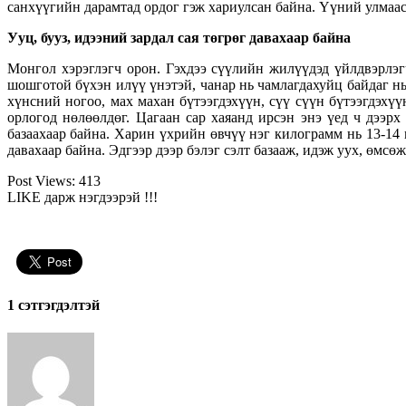
санхүүгийн дарамтад ордог гэж хариулсан байна. Үүний улмаас
Ууц, бууз, идээний зардал сая төгрөг давахаар байна
Монгол хэрэглэгч орон. Гэхдээ сүүлийн жилүүдэд үйлдвэрлэ
шошготой бүхэн илүү үнэтэй, чанар нь чамлагдахуйц байдаг нь
хүнсний ногоо, мах махан бүтээгдэхүүн, сүү сүүн бүтээгдэхү
орлогод нөлөөлдөг. Цагаан сар хаяанд ирсэн энэ үед ч дээр
базаахаар байна.
Харин үхрийн өвчүү нэг килограмм нь 13-14 
давахаар байна
. Эдгээр дээр бэлэг сэлт базааж, идэж уух, өмсө
Post Views:
413
LIKE дарж нэгдээрэй !!!
1 сэтгэгдэлтэй