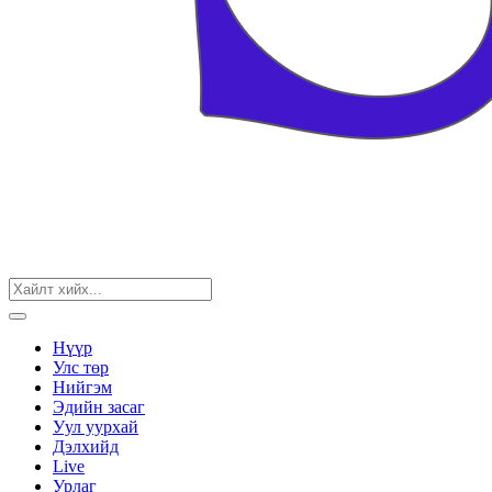
Нүүр
Улс төр
Нийгэм
Эдийн засаг
Уул уурхай
Дэлхийд
Live
Урлаг