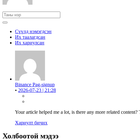
Сүүлд нэмэгдсэн
Их таалагдсан
Их хариулсан
Binance Pag-signup
•
2026-07-23 | 21:28
Your article helped me a lot, is there any more related content?
Хариулт бичих
Холбоотой мэдээ