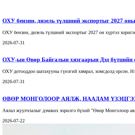
ОХУ бензин, дизель түлшний экспортыг 2027 оны 
ОХУ бензин, дизель түлшний экспортыг 2027 он хүртэл хориг
2026-07-31
ОХУ-ын Өвөр Байгалын хязгаарын Дэд бүтцийн 
ОХУ дотооддоо шатахууны гүнзгий хямрал, хомсдолд орсон. Нэ
2026-07-31
ӨВӨР МОНГОЛООР АЯЛЖ, НААДАМ ҮЗЭЦГЭ
Аялал жуулчлалыг дэмжих зорилго бүхий "Өвөр Монголоор аял
2026-07-22