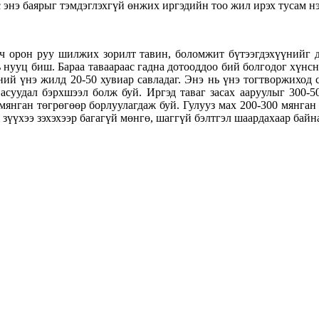
 энэ баярыг тэмдэглэхгүй өнжих иргэдийн тоо жил ирэх тусам нэ
гч орон руу шилжих зорилт тавин, боломжит бүтээгдэхүүнийг д
 нууц биш. Бараа таваараас гадна дотооддоо бий болгодог хүнсн
үний үнэ жилд 20-50 хувиар савладаг. Энэ нь үнэ тогтворжиход 
х асуудал бэрхшээл болж буй. Иргэд
таваг засах ааруулыг 300-
мянган төгрөгөөр борлуулагдаж буй.
Гулууз мах 200-300 мянган 
ж зүүхээ зэхэхээр багагүй мөнгө, шаггүй бэлтгэл шаардахаар байн