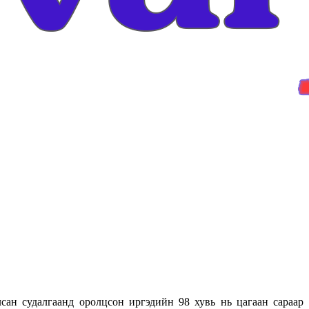
н судалгаанд оролцсон иргэдийн 98 хувь нь цагаан сараар