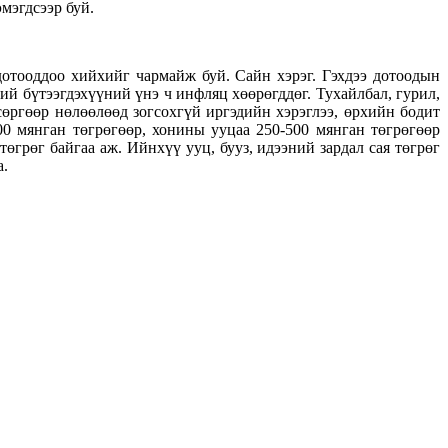
мэгдсээр буй.
отооддоо хийхийг чармайж буй. Сайн хэрэг. Гэхдээ дотоодын
ий бүтээгдэхүүний үнэ ч инфляц хөөрөгддөг. Тухайлбал, гурил,
сөргөөр нөлөөлөөд зогсохгүй иргэдийн хэрэглээ, өрхийн бодит
500 мянган төгрөгөөр, хонины ууцаа 250-500 мянган төгрөгөөр
төгрөг байгаа аж. Ийнхүү ууц, бууз, идээний зардал сая төгрөг
а.