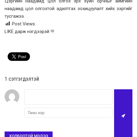
Цэргийн наадамд цол олгох эрх зүйн орчныг аймгийн
наадамд цол олгохтой адилтгах зохицуулалт хийх зэргийг
тусгажээ.
Post Views:
LIKE дарж нэгдээрэй !!!
1 сэтгэгдэлтэй
ХОЛБООТОЙ МЭДЭЭ