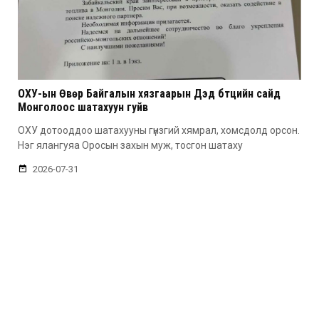
ОХУ-ын Өвөр Байгалын хязгаарын Дэд бүтцийн сайд
Монголоос шатахуун гуйв
ОХУ дотооддоо шатахууны гүнзгий хямрал, хомсдолд орсон.
Нэг ялангуяа Оросын захын муж, тосгон шатаху
2026-07-31