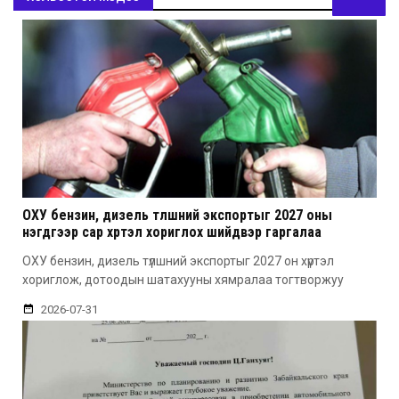
ОХУ бензин, дизель түлшний экспортыг 2027 оны
нэгдүгээр сар хүртэл хориглох шийдвэр гаргалаа
ОХУ бензин, дизель түлшний экспортыг 2027 он хүртэл
хориглож, дотоодын шатахууны хямралаа тогтворжуу
2026-07-31