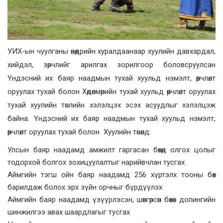
УИХ-ын чуулганы өнөөдрийн хуралдаанаар хуулийн давхардал,
хийдэл, зөрчлийг арилгах зорилгоор боловсруулсан
Үндэсний их баяр наадмын тухай хуульд нэмэлт, өөрчлөлт
оруулах тухай болон Хөдөлмөрийн тухай хуульд өөрчлөлт оруулах
тухай хуулийн төслийн хэлэлцэх эсэх асуудлыг хэлэлцэж
байна. Үндэсний их баяр наадмын тухай хуульд нэмэлт,
өөрчлөлт оруулах тухай болон Хуулийн төсөлд:
Улсын баяр наадамд амжилт гаргасан бөхөд олгох цолыг
тодорхой болгох зохицуулалтыг нарийвчлан тусгах
Аймгийн тэгш ойн баяр наадамд 256 хүртэлх тооны бөх
барилдаж болох эрх зүйн орчныг бүрдүүлэх
Аймгийн баяр наадамд үзүүрлэсэн, шөвгөрсөн бөхөөс допингийн
шинжилгээ авах шаардлагыг тусгах