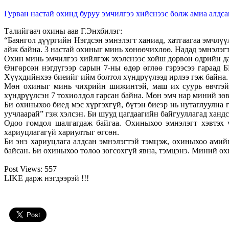
Гурван настай охинд буруу эмчилгээ хийснээс болж амиа алдса
Талийгаач охины аав Г.Энхбилэг:
“Баянгол дүүргийн Нэгдсэн эмнэлэгт ханиад, хатгаагаа эмчлүү
айж байна. 3 настай охиныг минь хөнөөчихлөө. Надад эмнэлэгт 
Охин минь эмчилгээ хийлгэж эхэлснээс хойш дөрвөн өдрийн дара
Өнгөрсөн нэгдүгээр сарын 7-ны өдөр өглөө гэрээсээ гараад 
Хүүхдийнхээ биеийг ийм болтол хүндрүүлээд ирлээ гэж байна.
Мөн охиныг минь чихрийн шижинтэй, маш их суурь өвчтэй, 
хүндрүүлсэн 7 тохиолдол гарсан байна. Мөн эмч нар миний з
Би охиныхоо биед мэс хүргэхгүй, бүтэн биеэр нь нутаглуулна 
уучлаарай” гэж хэлсэн. Би шууд цагдаагийн байгууллагад хандс
Одоо гомдол шалгагдаж байгаа. Охиныхоо эмнэлэгт хэвтэх 
хариуцлагагүй хариултыг өгсөн.
Би энэ хариуцлага алдсан эмнэлэгтэй тэмцэж, охиныхоо амийг
байсан. Би охиныхоо төлөө зогсохгүй явна, тэмцэнэ. Миний ох
Post Views:
557
LIKE дарж нэгдээрэй !!!