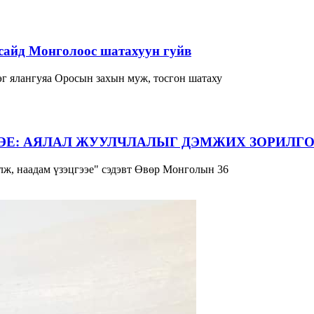
сайд Монголоос шатахуун гуйв
г ялангуяа Оросын захын муж, тосгон шатаху
ЭЕ: АЯЛАЛ ЖУУЛЧЛАЛЫГ ДЭМЖИХ ЗОРИЛГО
ж, наадам үзэцгээе" сэдэвт Өвөр Монголын 36