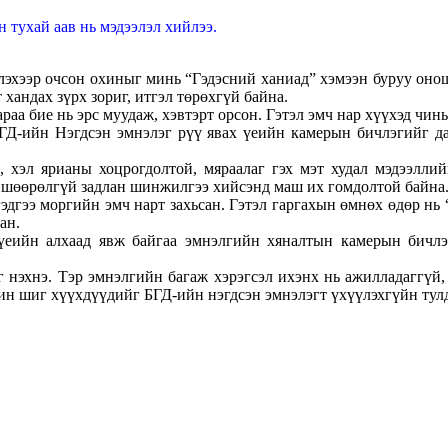
н тухай аав нь мэдээлэл хийлээ.
лэхээр очсон охиныг минь “Гэдэсний ханиад” хэмээн буруу онош
хандах зүрх зориг, итгэл төрөхгүй байна.
а бие нь эрс муудаж, хэвтэрт орсон. Гэтэл эмч нар хүүхэд чинь 
БГД-ийн Нэгдсэн эмнэлэг рүү явах үеийн камерын бичлэгийг дав
хэл ярианы хоцрогдолтой, мяраалаг гэх мэт худал мэдээллийг
өвшөөрөлгүй задлан шинжилгээ хийсэнд маш их гомдолтой байна
гэдгээ моргийн эмч нарт захьсан. Гэтэл гаргахын өмнөх өдөр нь
ан.
үеийн алхаад явж байгаа эмнэлгийн хяналтын камерын бичлэ
 нэхнэ. Тэр эмнэлгийн багаж хэрэгсэл ихэнх нь ажилладаггүй,
ин шиг хүүхдүүдийг БГД-ийн нэгдсэн эмнэлэгт үхүүлэхгүйн тулд 