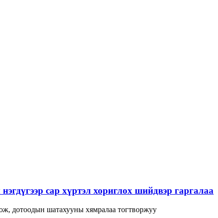
нэгдүгээр сар хүртэл хориглох шийдвэр гаргалаа
лож, дотоодын шатахууны хямралаа тогтворжуу