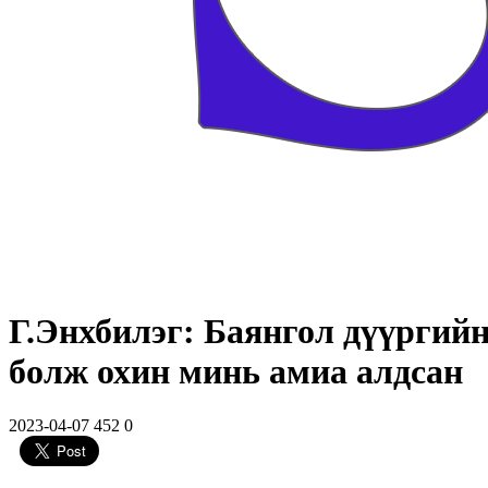
Г.Энхбилэг: Баянгол дүүргий
болж охин минь амиа алдсан
2023-04-07
452
0