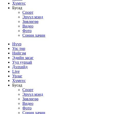
Хүмүүс
Бусад
Спорт
Эрүүл мэнд
Зөвлөгөө
Видео
Фото
Сонин хачин
Нүүр
Улс төр
Нийгэм
Эдийн засаг
Уул уурхай
Дэлхийд
Live
Урлаг
Хүмүүс
Бусад
Спорт
Эрүүл мэнд
Зөвлөгөө
Видео
Фото
Сонин хачин