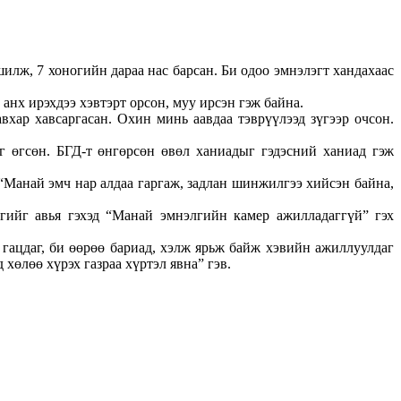
илж, 7 хоногийн дараа нас барсан. Би одоо эмнэлэгт хандахаас
анх ирэхдээ хэвтэрт орсон, муу ирсэн гэж байна.
хар хавсаргасан. Охин минь аавдаа тэврүүлээд зүгээр очсон.
 өгсөн. БГД-т өнгөрсөн өвөл ханиадыг гэдэсний ханиад гэж
.
 “Манай эмч нар алдаа гаргаж, задлан шинжилгээ хийсэн байна,
гийг авья гэхэд “Манай эмнэлгийн камер ажилладаггүй” гэх
 гацдаг, би өөрөө бариад, хэлж ярьж байж хэвийн ажиллуулдаг
хөлөө хүрэх газраа хүртэл явна” гэв.