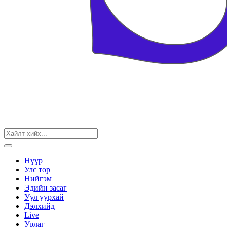
Нүүр
Улс төр
Нийгэм
Эдийн засаг
Уул уурхай
Дэлхийд
Live
Урлаг