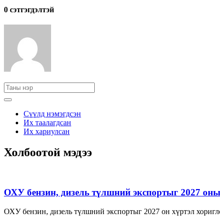
0 cэтгэгдэлтэй
Сүүлд нэмэгдсэн
Их таалагдсан
Их хариулсан
Холбоотой мэдээ
ОХУ бензин, дизель түлшний экспортыг 2027 оны 
ОХУ бензин, дизель түлшний экспортыг 2027 он хүртэл хориг