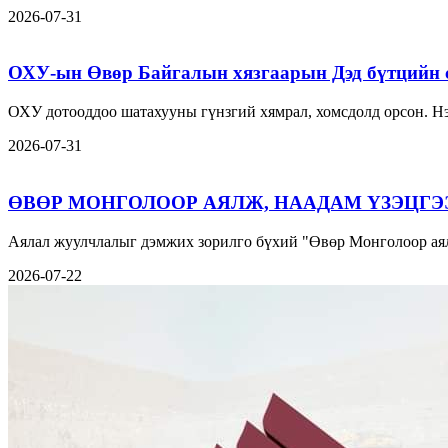
2026-07-31
ОХУ-ын Өвөр Байгалын хязгаарын Дэд бүтцийн 
ОХУ дотооддоо шатахууны гүнзгий хямрал, хомсдолд орсон. Нэ
2026-07-31
ӨВӨР МОНГОЛООР АЯЛЖ, НААДАМ ҮЗЭЦГЭ
Аялал жуулчлалыг дэмжих зорилго бүхий "Өвөр Монголоор аял
2026-07-22