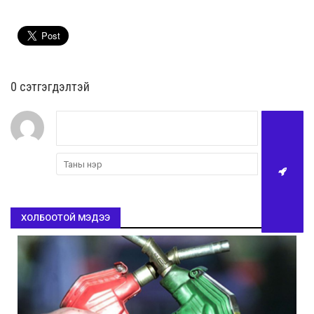
0 cэтгэгдэлтэй
ХОЛБООТОЙ МЭДЭЭ