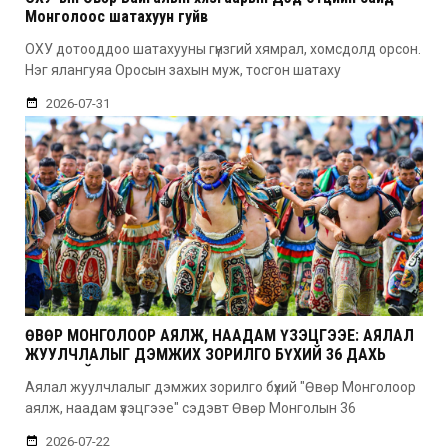
Монголоос шатахуун гуйв
ОХУ дотооддоо шатахууны гүнзгий хямрал, хомсдолд орсон.
Нэг ялангуяа Оросын захын муж, тосгон шатаху
2026-07-31
ӨВӨР МОНГОЛООР АЯЛЖ, НААДАМ ҮЗЭЦГЭЭЕ: АЯЛАЛ
ЖУУЛЧЛАЛЫГ ДЭМЖИХ ЗОРИЛГО БҮХИЙ 36 ДАХЬ
УДААГИЙН НААДАМ
Аялал жуулчлалыг дэмжих зорилго бүхий "Өвөр Монголоор
аялж, наадам үзэцгээе" сэдэвт Өвөр Монголын 36
2026-07-22