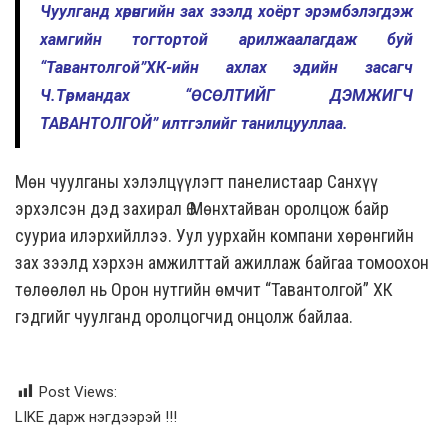
Чуулганд хөрөнгийн зах зээлд хоёрт эрэмбэлэгдэж
хамгийн тогтортой арилжаалагдаж буй
“Тавантолгой”ХК-ийн ахлах эдийн засагч
Ч.Төрмандах “ӨСӨЛТИЙГ ДЭМЖИГЧ
ТАВАНТОЛГОЙ” илтгэлийг танилцууллаа.
Мөн чуулганы хэлэлцүүлэгт панелистаар Санхүү
эрхэлсэн дэд захирал Ө.Мөнхтайван оролцож байр
сууриа илэрхийллээ. Уул уурхайн компани хөрөнгийн
зах зээлд хэрхэн амжилттай ажиллаж байгаа томоохон
төлөөлөл нь Орон нутгийн өмчит “Тавантолгой” ХК
гэдгийг чуулганд оролцогчид онцолж байлаа.
Post Views:
LIKE дарж нэгдээрэй !!!