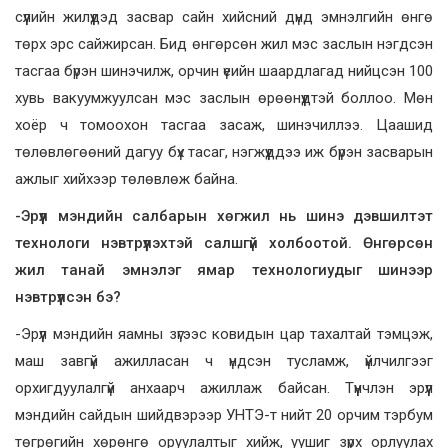
сүүлийн жилүүдэд засвар сайн хийсний дүнд эмнэлгийн өнгө
төрх эрс сайжирсан. Бид өнгөрсөн жил мэс заслын нэгдсэн
тасгаа бүрэн шинэчилж, орчин үеийн шаардлагад нийцсэн 100
хувь вакуумжуулсан мэс заслын өрөөнүүдтэй боллоо. Мөн
хоёр ч томоохон тасгаа засаж, шинэчиллээ. Цаашид
төлөвлөгөөний дагуу бүх тасаг, нэгжүүддээ иж бүрэн засварын
ажлыг хийхээр төлөвлөж байна.
-Эрүүл мэндийн салбарын хөгжил нь шинэ дэвшилтэт
технологи нэвтрүүлэхтэй салшгүй холбоотой. Өнгөрсөн
жил танай эмнэлэг ямар технологиудыг шинээр
нэвтрүүлсэн бэ?
-Эрүүл мэндийн яамны зүгээс ковидын цар тахалтай тэмцэж,
маш завгүй ажилласан ч үндсэн тусламж, үйлчилгээг
орхигдуулалгүй анхаарч ажиллаж байсан. Түүнчлэн эрүүл
мэндийн сайдын шийдвэрээр УНТЭ-т нийт 20 орчим тэрбум
төгрөгийн хөрөнгө оруулалтыг хийж, уушиг зүрх орлуулах