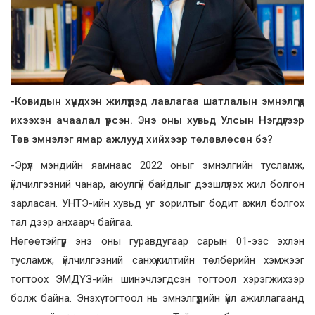
-Ковидын хүндхэн жилүүдэд лавлагаа шатлалын эмнэлгүүд
ихээхэн ачаалал үүрсэн. Энэ оны хувьд Улсын Нэгдүгээр
Төв эмнэлэг ямар ажлууд хийхээр төлөвлөсөн бэ?
-Эрүүл мэндийн яамнаас 2022 оныг эмнэлгийн тусламж,
үйлчилгээний чанар, аюулгүй байдлыг дээшлүүлэх жил болгон
зарласан. УНТЭ-ийн хувьд уг зорилтыг бодит ажил болгох
тал дээр анхаарч байгаа.
Нөгөөтэйгүүр энэ оны гуравдугаар сарын 01-ээс эхлэн
тусламж, үйлчилгээний санхүүжилтийн төлбөрийн хэмжээг
тогтоох ЭМДҮЗ-ийн шинэчлэгдсэн тогтоол хэрэгжихээр
болж байна. Энэхүү тогтоол нь эмнэлгүүдийн үйл ажиллагаанд