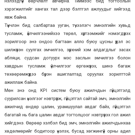
нэлээдгүй өөрчлөлт авчирна. Тиймээс бид тогтоолын
хэрэгжилтийг хангах тал дээр бэлтгэл ажлуудыг хийгээд
явж байна.
Түүнчлэн бид салбартаа ууган, түчээлэгч эмнэлгийн хувьд
тусламж, үйлчилгээнийхээ төрөл, хүртээмжийг нэмэгдүүлэх
зорилгоор энэ ондоо багтаан алло буюу цусны үүдэл эс
шилжүүлэн суулгах эмчилгээ, зүрхний хэм алдагдлыг засах
абляци, судсан дотуурх мэс заслын эмчилгээ болон
хавдрын тусламж үйлчилгээг өргөжүүлэх, шинэ багаж
төхөөрөмжүүдээ бүрэн ашиглалтад оруулах зорилттой
ажиллаж байна.
Мөн энэ онд KPI систем буюу ажилчдын гүйцэтгэлд
суурилсан үнэлгээг нэвтрүүлж, гүйцэтгэл сайтай эмч, эмнэлгийн
ажилчид өндөр цалин, урамшуулал авдаг байх, гүйцэтгэл
багатай нь бага цалин авдаг тогтолцоог нэвтрүүлэх гол ажил
хийгдэнэ. Өөрөөр хэлбэл бид эмч, эмнэлгийн ажилчдынхаа
хөдөлмөрийг бодитоор үнэлэх, бусад хөгжингүй орны адил