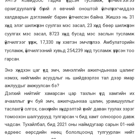
УНТЭ Ковидоос гадна үндсэн тусламж, үйлчилгээгээ
орхигдуулалгүй бүхий л өвчний оноштой үйлчлүүлэгчиддээ
халдварын дэглэмийг барин үйлчилсэн байна. Жишээ нь 31
хүнд элэг шилжүүлэн суулгах мэс засал, 23 хүнд бөөр шилжүүлэн
суулгах мэс засал, 8723 хүнд бусад мэс заслын тусламж
үйлчилгээг үзүүлж, 17,330 хүн хэвтэн эмчлүүллээ. Амбулаторийн
тусламж, үйлчилгээний хувьд 254,239 хүнд тусламж үзүүлсэн тоо
гарсан.
Энэ хүндхэн цаг үед эмч, эмнэлгийн ажилчдынхаа цалинг
нэмэх, нийгмийн асуудлыг нь шийдвэрлэх тал дээр ямар
ажлуудыг амжуулсан бэ?
Дэлхий нийтийг хамарсан цар тахлын үед хамгийн их
ачааллыг үүрч буй эмч, ажилчдынхаа цалин, урамшууллыг
таслахгүй олгох, санхүүгийн хүндрэлтэй үеийг даван туулах зэрэг
томоохон шалгуурууд тулгарсан ч бид хамт олноороо давж
чадсан. Тухайлбал, бид 2021 оны наймдугаар сарын 01-ний
өдрөөс өөрсдийн нөөц бололцоонд тулгуурлан нийт