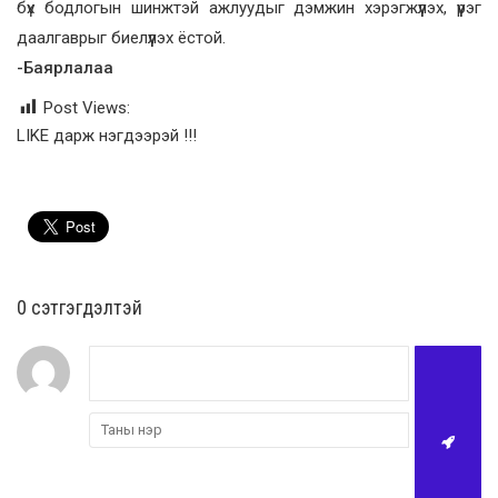
бүх бодлогын шинжтэй ажлуудыг дэмжин хэрэгжүүлэх, үүрэг
даалгаврыг биелүүлэх ёстой.
-Баярлалаа
Post Views:
LIKE дарж нэгдээрэй !!!
0 cэтгэгдэлтэй