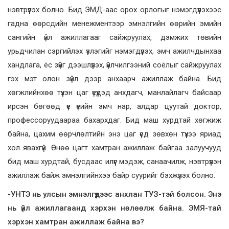
нэвтрүүлэх болно. Бид ЭМД-аас орох орлогыг нэмэгдүүлэхээс
гадна өөрсдийн менежментээр эмнэлгийн өөрийн эмийн
сангийн үйл ажиллагааг сайжруулах, дэмжих төвийн
урьдчилан сэргийлэх үзлэгийг нэмэгдүүлэх, эмч ажилчдынхаа
хандлага, ёс зүйг дээшлүүлэх, үйлчилгээний соёлыг сайжруулах
гэх мэт олон зүйл дээр анхаарч ажиллаж байна. Бид
хөгжлийнхөө түүхэн цаг үеүүдэд анхдагч, манлайлагч байсаар
ирсэн бөгөөд үе үеийн эмч нар, алдар цуутай доктор,
профессоруудаараа бахархдаг. Бид маш хурдтай хөгжиж
байна, цахим өөрчлөлтийн энэ цаг үед зөвхөн түүхээ яриад
хол явахгүй. Өнөө цагт хамтран ажиллаж байгаа залуучууд
бид маш хурдтай, бусдаас илүүг мэдэж, санаачилж, нэвтрүүлэн
ажиллаж байж эмнэлгийнхээ байр суурийг бэхжүүлэх болно.
-УНТЭ нь улсын эмнэлгүүдээс анхлан ТУЗ-тэй болсон. Энэ
нь үйл ажиллагаанд хэрхэн нөлөөлж байна. ЭМЯ-тай
хэрхэн хамтран ажиллаж байна вэ?