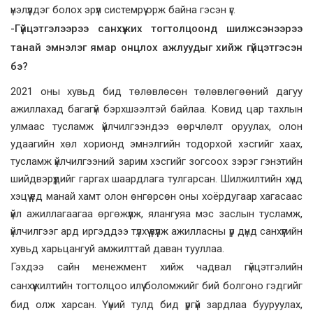
үнэлүүлдэг болох эрүүл системрүү орж байна гэсэн үг.
-Гүйцэтгэлээрээ санхүүжих тогтолцоонд шилжсэнээрээ
танай эмнэлэг ямар онцлох ажлуудыг хийж гүйцэтгэсэн
бэ?
2021 оны хувьд бид төлөвлөсөн төлөвлөгөөний дагуу
ажиллахад багагүй бэрхшээлтэй байлаа. Ковид цар тахлын
улмаас тусламж үйлчилгээндээ өөрчлөлт оруулах, олон
удаагийн хөл хорионд эмнэлгийн тодорхой хэсгийг хаах,
тусламж үйлчилгээний зарим хэсгийг зогсоох зэрэг гэнэтийн
шийдвэрүүдийг гаргах шаардлага тулгарсан. Шилжилтийн хүнд
хэцүү үед манай хамт олон өнгөрсөн оны хоёрдугаар хагасаас
үйл ажиллагаагаа өргөжүүлж, ялангуяа мэс заслын тусламж,
үйлчилгээг ард иргэддээ түлхүү үзүүлж ажилласны үр дүнд санхүүгийн
хувьд харьцангуй амжилттай даван тууллаа.
Гэхдээ сайн менежмент хийж чадвал гүйцэтгэлийн
санхүүжилтийн тогтолцоо илүү боломжийг бий болгоно гэдгийг
бид олж харсан. Үүний тулд бид үргүй зардлаа бууруулах,