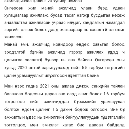
ажилчдынхаа цалинг 20 хувиар нэмсэн.
Өнгөрсөн жил манай ажилчид улаан бүсэд удаан
хугацаагаар ажиллаж, бусад тасаг нэгжүүд бусдыгаа нөхөж
ачаалалтай ажилласан учраас илүү цаг, хандлагын нэмэгдэл
зэргийг олгож болох дээд хязгаараар нь хасалтгүй олгохыг
хичээсэн.
Манай эмч, ажилчид ковидоор өвдөх, хавьтал болох,
эрсдэлтэй бүлгийн ажилчид гэрээр ажиллах үеүүдэд ч
цалингаа хасалтгүй бүтнээр нь авч байсан. Өнгөрсөн оны
хувьд 2020 онтой харьцуулахад нийт 5.5 тэрбум төгрөгийн
цалин урамшууллыг илүү олгосон үзүүлэлттэй байна.
Мөн үүнээс гадна 2021 оны ажлаа дүгнэж, санхүүгийн тайлан
балансаа бодсоны дараа энэ сард ашиг болох 1.6 тэрбум
төгрөгөөс нийт ажилчиддаа бүтээмжийн урамшуулал
болгож үндсэн цалинг 1.5 дахин бодож олгосон. Энэ бүх
амжилтын үндэс нь эмнэлгийн байгууллагуудын гүйцэтгэлийн
тогтолцоо, мөн эмнэлэг хагас бие даасан байдалд