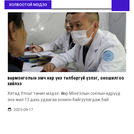
ХОЛБООТОЙ МЭДЭЭ
Өвөрмонголын эмч нар үнэ төлбөргүй үзлэг, оношилгоо
хийлээ
Хятад Улсыг танин мэдэх- Өвөр Монголын соёлын өдрүүд
энэ жил 13 дахь удаагаа зохион байгуулагдаж бай
2025-09-17