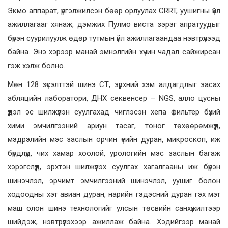
Экмо аппарат, үргэлжилсэн бөөр орлуулах CRRT, уушигны үйл
ажиллагааг хянаж, дэмжих Пулмо виста зэрэг апратуудыг
бүрэн суурилуулж өдөр тутмын үйл ажиллагаандаа нэвтрүүлээд
байна. Энэ хэрээр манай эмнэлгийн хүчин чадал сайжирсан
гэж хэлж болно.
Мөн 128 зүсэлттэй шинэ СТ, зүрхний хэм алдагдлыг засах
абляцийн лаборатори, ДНХ секвенсер – NGS, алло цусны
үүдэл эс шилжүүлэн суулгахад чиглэсэн хепа фильтер бүхий
хими эмчилгээний ариун тасаг, тоног төхөөрөмжүүд,
мэдрэлийн мэс заслын орчин үеийн дуран, микроскоп, иж
бүрдлүүд, чих хамар хоолой, урологийн мэс заслын багаж
хэрэгслүүд, эрхтэн шилжүүлэх суулгах хагалгааны иж бүрэн
шинэчлэл, эрчимт эмчилгээний шинэчлэл, уушиг болон
ходоодны хэт авиан дуран, нарийн гэдэсний дуран гэх мэт
маш олон шинэ технологийг улсын төсвийн санхүүжилтээр
шийдэж, нэвтрүүлэхээр ажиллаж байна. Хэдийгээр манай