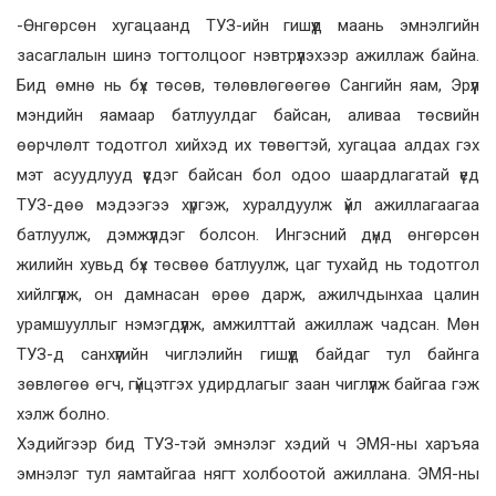
-Өнгөрсөн хугацаанд ТУЗ-ийн гишүүд маань эмнэлгийн
засаглалын шинэ тогтолцоог нэвтрүүлэхээр ажиллаж байна.
Бид өмнө нь бүх төсөв, төлөвлөгөөгөө Сангийн яам, Эрүүл
мэндийн яамаар батлуулдаг байсан, аливаа төсвийн
өөрчлөлт тодотгол хийхэд их төвөгтэй, хугацаа алдах гэх
мэт асуудлууд үүсдэг байсан бол одоо шаардлагатай үед
ТУЗ-дөө мэдээгээ хүргэж, хуралдуулж үйл ажиллагаагаа
батлуулж, дэмжүүлдэг болсон. Ингэсний дүнд өнгөрсөн
жилийн хувьд бүх төсвөө батлуулж, цаг тухайд нь тодотгол
хийлгүүлж, он дамнасан өрөө дарж, ажилчдынхаа цалин
урамшууллыг нэмэгдүүлж, амжилттай ажиллаж чадсан. Мөн
ТУЗ-д санхүүгийн чиглэлийн гишүүд байдаг тул байнга
зөвлөгөө өгч, гүйцэтгэх удирдлагыг заан чиглүүлж байгаа гэж
хэлж болно.
Хэдийгээр бид ТУЗ-тэй эмнэлэг хэдий ч ЭМЯ-ны харъяа
эмнэлэг тул яамтайгаа нягт холбоотой ажиллана. ЭМЯ-ны