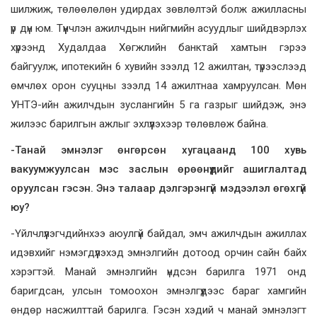
шилжиж, төлөөлөлөн удирдах зөвлөлтэй болж ажилласны
үр дүн юм. Түүнчлэн ажилчдын нийгмийн асуудлыг шийдвэрлэх
хүрээнд Худалдаа Хөгжлийн банктай хамтын гэрээ
байгуулж, ипотекийн 6 хувийн зээлд 12 ажилтан, түрээслээд
өмчлөх орон сууцны зээлд 14 ажилтнаа хамруулсан. Мөн
УНТЭ-ийн ажилчдын зуслангийн 5 га газрыг шийдэж, энэ
жилээс барилгын ажлыг эхлүүлэхээр төлөвлөж байна.
-Танай эмнэлэг өнгөрсөн хугацаанд 100 хувь
вакуумжуулсан мэс заслын өрөөнүүдийг ашиглалтад
оруулсан гэсэн. Энэ талаар дэлгэрэнгүй мэдээлэл өгөхгүй
юу?
-Үйлчлүүлэгчдийнхээ аюулгүй байдал, эмч ажилчдын ажиллах
идэвхийг нэмэгдүүлэхэд эмнэлгийн дотоод орчин сайн байх
хэрэгтэй. Манай эмнэлгийн үндсэн барилга 1971 онд
баригдсан, улсын томоохон эмнэлгүүдээс бараг хамгийн
өндөр насжилттай барилга. Гэсэн хэдий ч манай эмнэлэгт