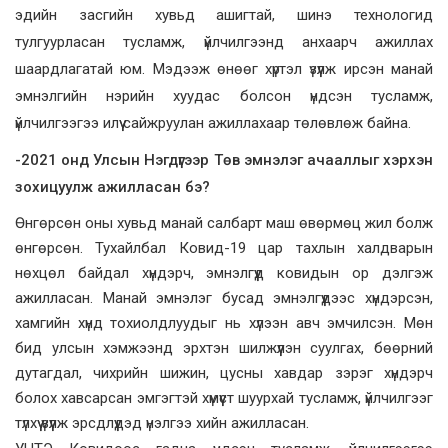
эдийн засгийн хувьд ашигтай, шинэ технологид
тулгуурласан тусламж, үйлчилгээнд анхаарч ажиллах
шаардлагатай юм. Мэдээж өнөөг хүртэл үзүүлж ирсэн манай
эмнэлгийн нэрийн хуудас болсон үндсэн тусламж,
үйлчилгээгээ илүү сайжруулан ажиллахаар төлөвлөж байна.
-2021 онд Улсын Нэгдүгээр Төв эмнэлэг ачааллыг хэрхэн
зохицуулж ажилласан бэ?
Өнгөрсөн оны хувьд манай салбарт маш өвөрмөц жил болж
өнгөрсөн. Тухайлбал Ковид-19 цар тахлын халдварын
нөхцөл байдал хүндэрч, эмнэлгүүд ковидын ор дэлгэж
ажилласан. Манай эмнэлэг бусад эмнэлгүүдээс хүндэрсэн,
хамгийн хүнд тохиолдлуудыг нь хүлээн авч эмчилсэн. Мөн
бид улсын хэмжээнд эрхтэн шилжүүлэн суулгах, бөөрний
дутагдал, чихрийн шижин, цусны хавдар зэрэг хүндэрч
болох хавсарсан эмгэгтэй хүмүүст шуурхай тусламж, үйлчилгээг
түлхүү үзүүлж эрсдлүүдэд үнэлгээ хийн ажилласан.