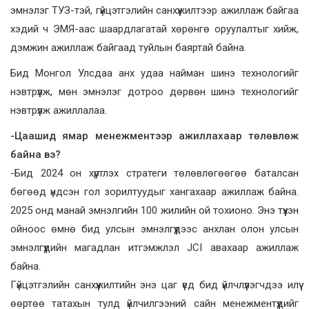
эмнэлэг ТУЗ-тэй, гүйцэтгэлийн санхүүжилтээр ажиллаж байгаа
хэдий ч ЭМЯ-аас шаардлагатай хөрөнгө оруулалтыг хийж,
дэмжин ажиллаж байгаад туйлын баяртай байна.
Бид Монгол Улсдаа анх удаа найман шинэ технологийг
нэвтрүүлж, мөн эмнэлэг дотроо дөрвөн шинэ технологийг
нэвтрүүлж ажиллалаа.
-Цаашид ямар менежментээр ажиллахаар төлөвлөж
байна вэ?
-Бид 2024 он хүртлэх стратеги төлөвлөгөөгөө баталсан
бөгөөд үндсэн гол зорилтуудыг хангахаар ажиллаж байна.
2025 онд манай эмнэлгийн 100 жилийн ой тохионо. Энэ түүхэн
ойноос өмнө бид улсын эмнэлгүүдээс анхлан олон улсын
эмнэлгүүдийн магадлан итгэмжлэл JCI авахаар ажиллаж
байна.
Гүйцэтгэлийн санхүүжилтийн энэ цаг үед бид үйлчлүүлэгчдээ илүү
өөртөө татахын тулд үйлчилгээний сайн менежментүүдийг