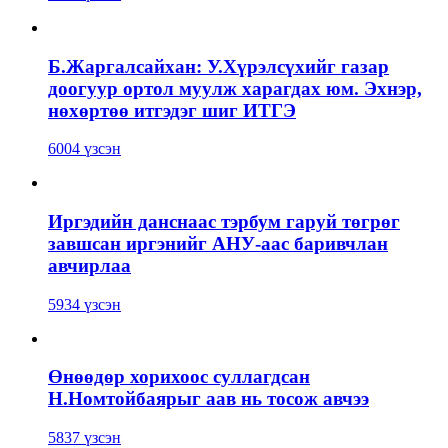
Б.Жаргалсайхан: У.Хүрэлсүхийг газар
доогуур ортол муулж харагдах юм. Эхнэр,
нөхөртөө итгэдэг шиг ИТГЭ
6004 үзсэн
Иргэдийн данснаас тэрбум гаруй төгрөг
завшсан иргэнийг АНУ-аас баривчлан
авчирлаа
5934 үзсэн
Өнөөдөр хорихоос суллагдсан
Н.Номтойбаярыг аав нь тосож авчээ
5837 үзсэн