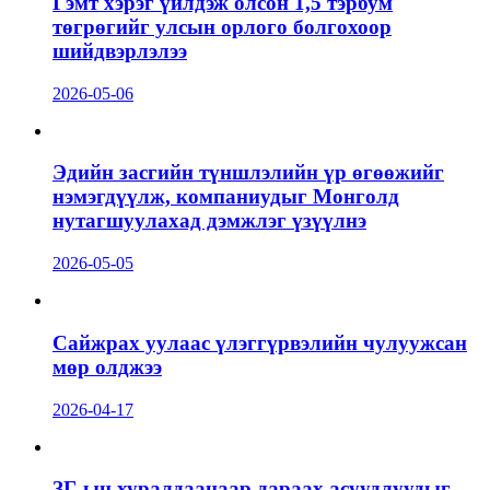
Гэмт хэрэг үйлдэж олсон 1,5 тэрбум
төгрөгийг улсын орлого болгохоор
шийдвэрлэлээ
2026-05-06
Эдийн засгийн түншлэлийн үр өгөөжийг
нэмэгдүүлж, компаниудыг Монголд
нутагшуулахад дэмжлэг үзүүлнэ
2026-05-05
Сайжрах уулаас үлэггүрвэлийн чулуужсан
мөр олджээ
2026-04-17
ЗГ-ын хуралдаанаар дараах асуудлуудыг