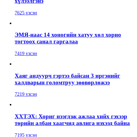
хүлээлгэнэ
7625 үзсэн
ЭМЯ-наас 14 хоногийн хатуу хөл хорио
тогтоох санал гаргалаа
7419 үзсэн
Хаяг андуурч гэртээ байсан 3 иргэнийг
халдварын голомтруу зөөвөрлөжээ
7219 үзсэн
ХХТЭХ: Хориг нээгдэж ажлаа хийх гэхээр
төрийн албан хаагчид авлига нэхээд байна
7195 үзсэн