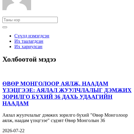
Сүүлд нэмэгдсэн
Их таалагдсан
Их хариулсан
Холбоотой мэдээ
ӨВӨР МОНГОЛООР АЯЛЖ, НААДАМ
ҮЗЭЦГЭЭЕ: АЯЛАЛ ЖУУЛЧЛАЛЫГ ДЭМЖИХ
ЗОРИЛГО БҮХИЙ 36 ДАХЬ УДААГИЙН
НААДАМ
Аялал жуулчлалыг дэмжих зорилго бүхий "Өвөр Монголоор
аялж, наадам үзэцгээе" сэдэвт Өвөр Монголын 36
2026-07-22