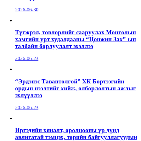
2026-06-30
Түгжрэл, төвлөрлийг сааруулах Монголын
хамгийн урт худалдааны “Цонжин Зах”-ын
талбайн борлуулалт эхэллээ
2026-06-23
“Эрдэнэс Тавантолгой” ХК Бортээгийн
ордын нээлтийг хийж, олборлолтын ажлыг
эхлүүллээ
2026-06-23
Иргэдийн хяналт, оролцооны үр дүнд
авлигатай тэмцэх, төрийн байгууллагуудын