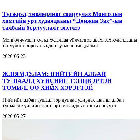
Түгжрэл, төвлөрлийг сааруулах Монголын
хамгийн урт худалдааны “Цонжин Зах”-ын
талбайн борлуулалт эхэллээ
Монголчуудын хувьд худалдаа үйлчилгээ авах, зах худалдааны
төвүүдийг зорих нь өдөр тутмын амьдралын
2026-06-23
Ж.НЯМДУЛАМ: НИЙТИЙН АЛБАН
ТУШААЛД ХҮЙСИЙН ТЭНЦВЭРТЭЙ
ТОМИЛГОО ХИЙХ ХЭРЭГТЭЙ
Нийтийн албан тушаал тэр дундаа удирдах шатны албан
тушаалд хүйсийн тэнцвэртэй байдлыг хангах асуудл
2026-05-27