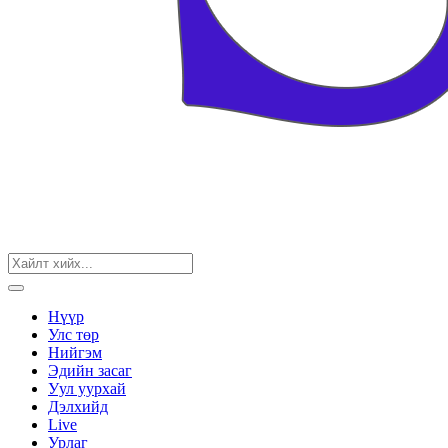
Нүүр
Улс төр
Нийгэм
Эдийн засаг
Уул уурхай
Дэлхийд
Live
Урлаг