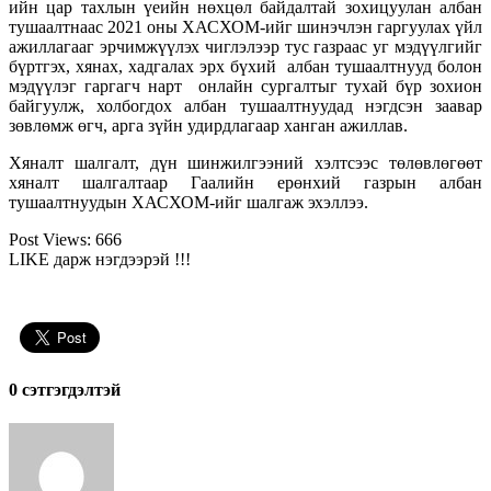
ийн цар тахлын үеийн нөхцөл байдалтай зохицуулан албан
тушаалтнаас 2021 оны ХАСХОМ-ийг шинэчлэн гаргуулах үйл
ажиллагааг эрчимжүүлэх чиглэлээр тус газраас уг мэдүүлгийг
бүртгэх, хянах, хадгалах эрх бүхий албан тушаалтнууд болон
мэдүүлэг гаргагч нарт онлайн сургалтыг тухай бүр зохион
байгуулж, холбогдох албан тушаалтнуудад нэгдсэн заавар
зөвлөмж өгч, арга зүйн удирдлагаар ханган ажиллав.
Хяналт шалгалт, дүн шинжилгээний хэлтсээс төлөвлөгөөт
хяналт шалгалтаар Гаалийн ерөнхий газрын албан
тушаалтнуудын ХАСХОМ-ийг шалгаж эхэллээ.
Post Views:
666
LIKE дарж нэгдээрэй !!!
0 cэтгэгдэлтэй