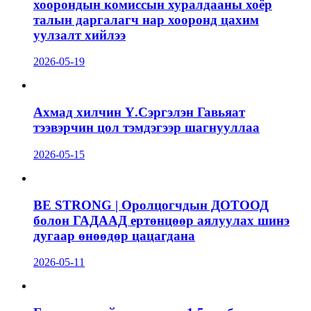
хоорондын комиссын хуралдааны хоёр
талын даргалагч нар хооронд цахим
уулзалт хийлээ
2026-05-19
Ахмад хилчин Ү.Сэргэлэн Гавьяат
тээвэрчин цол тэмдэгээр шагнууллаа
2026-05-15
BE STRONG | Оролцогчдын ДОТООД
болон ГАДААД ертөнцөөр аялуулах шинэ
дугаар өнөөдөр цацагдана
2026-05-11