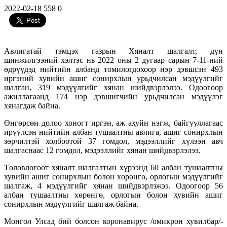
2022-02-18
558
0
Авлигатай тэмцэх газрын Хяналт шалгалт, дүн
шинжилгээний хэлтэс нь 2022 оны 2 дугаар сарын 7-11-ний
өдрүүдэд нийтийн албанд томилогдохоор нэр дэвшсэн 493
иргэний хувийн ашиг сонирхлын урьдчилсан мэдүүлгийг
шалган, 319 мэдүүлгийг хянан шийдвэрлэлээ. Одоогоор
ажиллагаанд 174 нэр дэвшигчийн урьдчилсан мэдүүлэг
хянагдаж байна.
Өнгөрсөн долоо хоногт иргэн, аж ахуйн нэгж, байгууллагаас
ирүүлсэн нийтийн албан тушаалтны авлига, ашиг сонирхлын
зөрчилтэй холбоотой 37 гомдол, мэдээллийг хүлээн авч
шалгаснаас 12 гомдол, мэдээллийг хянан шийдвэрлэлээ.
Төлөвлөгөөт хяналт шалгалтын хүрээнд 60 албан тушаалтны
хувийн ашиг сонирхлын болон хөрөнгө, орлогын мэдүүлгийг
шалгаж, 4 мэдүүлгийг хянан шийдвэрлэжээ. Одоогоор 56
албан тушаалтны хөрөнгө, орлогын болон хувийн ашиг
сонирхлын мэдүүлгийг шалгаж байна.
Монгол Улсад бий болсон коронавирус /омикрон хувилбар/-