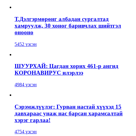
Т.Дэлгэрмөрөнг албадан сургалтад
хамруулж, 30 хоног баривчлах шийтгэл
онооно
5452 үзсэн
ШУУРХАЙ: Цагдан хорих 461-р ангид
КОРОНАВИРУС илэрлээ
4984 үзсэн
Сэрэмжлүүлэг: Гурван настай хүүхэд 15
давхараас унаж нас барсан харамсалтай
хэрэг гарлаа!
4754 үзсэн