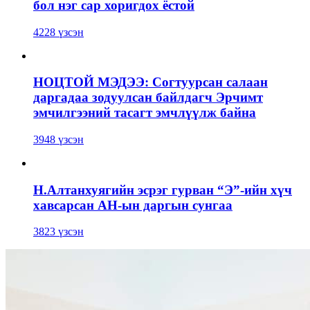
бол нэг сар хоригдох ёстой
4228 үзсэн
НОЦТОЙ МЭДЭЭ: Согтуурсан салаан
даргадаа зодуулсан байлдагч Эрчимт
эмчилгээний тасагт эмчлүүлж байна
3948 үзсэн
Н.Алтанхуягийн эсрэг гурван “Э”-ийн хүч
хавсарсан АН-ын даргын сунгаа
3823 үзсэн