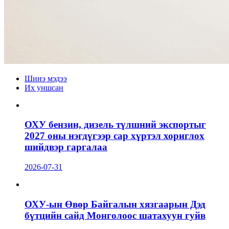
Шинэ мэдээ
Их уншсан
ОХУ бензин, дизель түлшний экспортыг
2027 оны нэгдүгээр сар хүртэл хориглох
шийдвэр гаргалаа
2026-07-31
ОХУ-ын Өвөр Байгалын хязгаарын Дэд
бүтцийн сайд Монголоос шатахуун гуйв