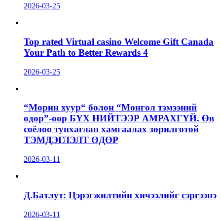
2026-03-25
Top rated Virtual casino Welcome Gift Canada
Your Path to Better Rewards 4
2026-03-25
“Морин хуур“ болон “Монгол тэмээний
өдөр”-өөр БҮХ НИЙТЭЭР АМРАХГҮЙ. Өв
соёлоо тунхаглан хамгаалах зорилготой
ТЭМДЭГЛЭЛТ ӨДӨР
2026-03-11
Д.Батлут: Цэрэгжилтийн хичээлийг сэргээнэ
2026-03-11