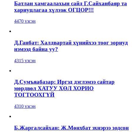
Батлан хамгаалахын сайд Г.Сайханбаяр та
хариуцлагаа хүлээж ОГЦОР!!!
4470 үзсэн
Д.Ганбат: Халдвартай хүнийхээ тоог зориуд
нэмээд байна уу?
4315 үзсэн
Д.Сумъяабазар: Иргэд дэглэмээ сайтар
мөрдвөл ХАТУУ ХӨЛ ХОРИО
ТОГТООХГҮЙ
4310 үзсэн
Б.Жаргалсайхан: Ж.Мөнхбат эхнэрээ зодсон