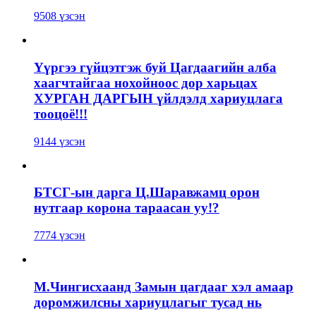
9508 үзсэн
Үүргээ гүйцэтгэж буй Цагдаагийн алба
хаагчтайгаа нохойноос дор харьцах
ХУРГАН ДАРГЫН үйлдэлд хариуцлага
тооцоё!!!
9144 үзсэн
БТСГ-ын дарга Ц.Шаравжамц орон
нутгаар корона тараасан уу!?
7774 үзсэн
М.Чингисхаанд Замын цагдааг хэл амаар
доромжилсны хариуцлагыг тусад нь