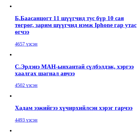
Б.Баасанцогт 11 шүүгчид тус бүр 10 сая
төгрөг, зарим шүүгчид нэмж Iphone гар утас
өгчээ
4657 үзсэн
С.Эрдэнэ МАН-ынхантай сүлбэлдэж, хэргээ
хаалгах шагнал авчээ
4502 үзсэн
Хадам ээжийгээ хүчирхийлсэн хэрэг гарчээ
4493 үзсэн