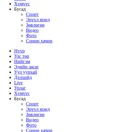
Хүмүүс
Бусад
Спорт
Эрүүл мэнд
Зөвлөгөө
Видео
Фото
Сонин хачин
Нүүр
Улс төр
Нийгэм
Эдийн засаг
Уул уурхай
Дэлхийд
Live
Урлаг
Хүмүүс
Бусад
Спорт
Эрүүл мэнд
Зөвлөгөө
Видео
Фото
Сонин хачин