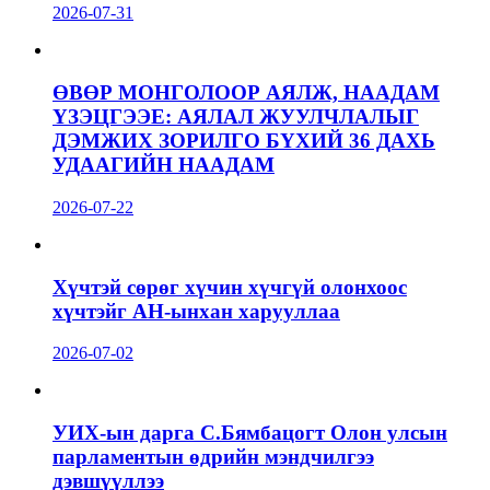
2026-07-31
ӨВӨР МОНГОЛООР АЯЛЖ, НААДАМ
ҮЗЭЦГЭЭЕ: АЯЛАЛ ЖУУЛЧЛАЛЫГ
ДЭМЖИХ ЗОРИЛГО БҮХИЙ 36 ДАХЬ
УДААГИЙН НААДАМ
2026-07-22
Хүчтэй сөрөг хүчин хүчгүй олонхоос
хүчтэйг АН-ынхан харууллаа
2026-07-02
УИХ-ын дарга С.Бямбацогт Олон улсын
парламентын өдрийн мэндчилгээ
дэвшүүллээ