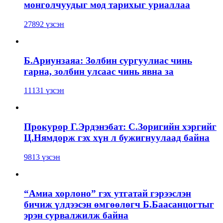
монголчуудыг мод тарихыг уриаллаа
27892 үзсэн
Б.Ариунзаяа: Золбин сургуулиас чинь
гарна, золбин улсаас чинь явна за
11131 үзсэн
Прокурор Г.Эрдэнэбат: С.Зоригийн хэргийг
Ц.Нямдорж гэх хүн л бужигнуулаад байна
9813 үзсэн
“Амиа хорлоно” гэх утгатай гэрээслэн
бичиж үлдээсэн өмгөөлөгч Б.Баасанцогтыг
эрэн сурвалжилж байна