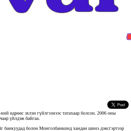
ий өдрөөс эхлэн гүйлгээнээс татахаар болсон. 2006 оны
чаар үйлдэж байгаа.
тийг банкуудад болон Монголбанкинд хандан шинэ дэвсгэртээр