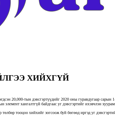
 ГҮЙЛГЭЭ ХИЙХГҮЙ
сэн 20,000-тын дэвсгэртүүдийг 2020 оны гуравдугаар сарын 1-н
ын элемент хангалтгүй байдгаас уг дэвсгэртийг ихэвчлэн хуурам
эр төлбөр тооцоо хийхийг зогсоож буй бөгөөд иргэд уг дэвсгэр