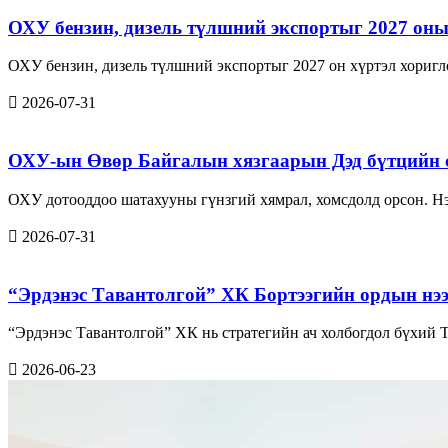
ОХУ бензин, дизель түлшний экспортыг 2027 оны 
ОХУ бензин, дизель түлшний экспортыг 2027 он хүртэл хориг
2026-07-31
ОХУ-ын Өвөр Байгалын хязгаарын Дэд бүтцийн 
ОХУ дотооддоо шатахууны гүнзгий хямрал, хомсдолд орсон. Нэ
2026-07-31
“Эрдэнэс Тавантолгой” ХК Бортээгийн ордын нэ
“Эрдэнэс Тавантолгой” ХК нь стратегийн ач холбогдол бүхий 
2026-06-23