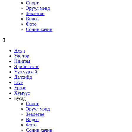
Спорт
Эрүүл мэнд
Зөвлөгөө
Видео
Фото
Сонин хачин
Нүүр
Улс төр
Нийгэм
Эдийн засаг
Уул уурхай
Дэлхийд
Live
Урлаг
Хүмүүс
Бусад
Спорт
Эрүүл мэнд
Зөвлөгөө
Видео
Фото
Сонин хачин