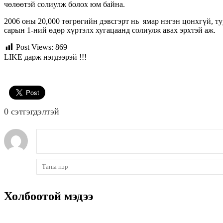
чөлөөтэй солиулж болох юм байна.
2006 оны 20,000 төгрөгийн дэвсгэрт нь ямар нэгэн цонхгүй, ту
сарын 1-ний өдөр хүртэлх хугацаанд солиулж авах эрхтэй аж.
Post Views:
869
LIKE дарж нэгдээрэй !!!
0 cэтгэгдэлтэй
Холбоотой мэдээ