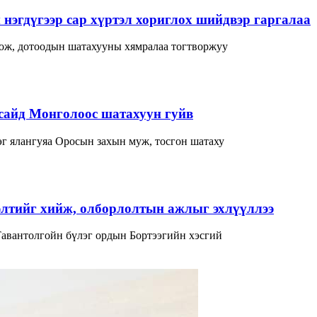
нэгдүгээр сар хүртэл хориглох шийдвэр гаргалаа
лож, дотоодын шатахууны хямралаа тогтворжуу
сайд Монголоос шатахуун гуйв
г ялангуяа Оросын захын муж, тосгон шатаху
элтийг хийж, олборлолтын ажлыг эхлүүллээ
Тавантолгойн бүлэг ордын Бортээгийн хэсгий