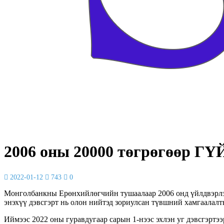
2006 оны 20000 төгрөгөөр
2022-01-12
743
0
Монголбанкны Ерөнхийлөгчийн тушаалаар 2006 онд үйлдвэрлэгд
энэхүү дэвсгэрт нь олон нийтэд зориулсан түвшний хамгаалалт
Иймээс 2022 оны гуравдугаар сарын 1-нээс эхлэн уг дэвсгэртэ