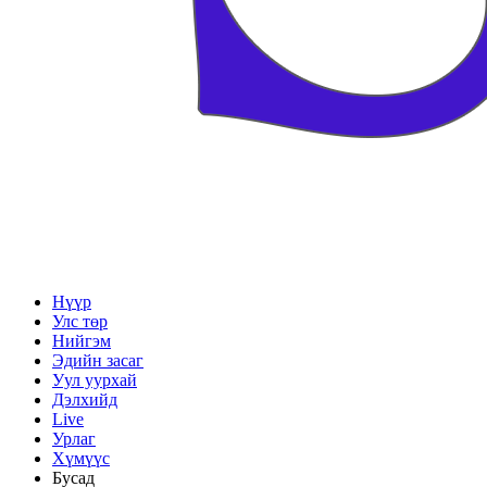
Нүүр
Улс төр
Нийгэм
Эдийн засаг
Уул уурхай
Дэлхийд
Live
Урлаг
Хүмүүс
Бусад