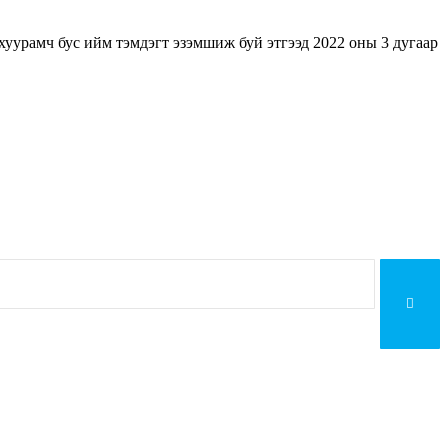
 хуурамч бус ийм тэмдэгт эзэмшиж буй этгээд 2022 оны 3 дугаар