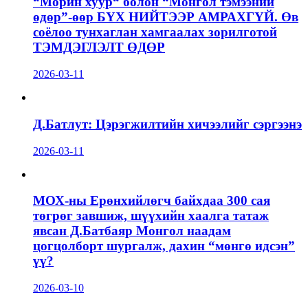
“Морин хуур“ болон “Монгол тэмээний
өдөр”-өөр БҮХ НИЙТЭЭР АМРАХГҮЙ. Өв
соёлоо тунхаглан хамгаалах зорилготой
ТЭМДЭГЛЭЛТ ӨДӨР
2026-03-11
Д.Батлут: Цэрэгжилтийн хичээлийг сэргээнэ
2026-03-11
МОХ-ны Ерөнхийлөгч байхдаа 300 сая
төгрөг завшиж, шүүхийн хаалга татаж
явсан Д.Батбаяр Монгол наадам
цогцолборт шургалж, дахин “мөнгө идсэн”
үү?
2026-03-10