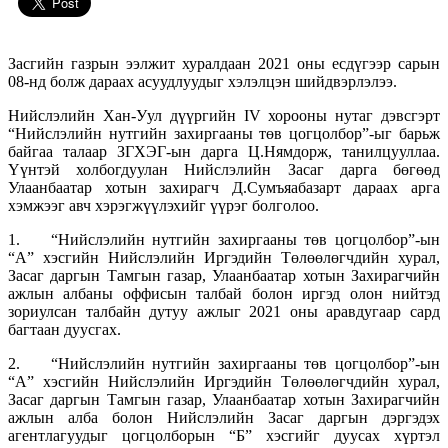
Засгийн газрын ээлжит хуралдаан 2021 оны есдүгээр сарын
08-нд болж дараах асуудлуудыг хэлэлцэн шийдвэрлэлээ.
Нийслэлийн Хан-Уул дүүргийн IV хорооны нутаг дэвсгэрт
“Нийслэлийн нутгийн захиргааны төв цогцолбор”-ыг барьж
байгаа талаар ЗГХЭГ-ын дарга Ц.Нямдорж, танилцууллаа.
Үүнтэй холбогдуулан Нийслэлийн Засаг дарга бөгөөд
Улаанбаатар хотын захирагч Д.Сумъяабазарт дараах арга
хэмжээг авч хэрэгжүүлэхийг үүрэг болголоо.
1. “Нийслэлийн нутгийн захиргааны төв цогцолбор”-ын
“А” хэсгийн Нийслэлийн Иргэдийн Төлөөлөгчдийн хурал,
Засаг даргын Тамгын газар, Улаанбаатар хотын Захирагчийн
ажлын албаны оффисын талбай болон иргэд олон нийтэд
зориулсан талбайн дутуу ажлыг 2021 оны аравдугаар сард
багтаан дуусгах.
2. “Нийслэлийн нутгийн захиргааны төв цогцолбор”-ын
“А” хэсгийн Нийслэлийн Иргэдийн Төлөөлөгчдийн хурал,
Засаг даргын Тамгын газар, Улаанбаатар хотын Захирагчийн
ажлын алба болон Нийслэлийн Засаг даргын дэргэдэх
агентлагуудыг цогцолборын “Б” хэсгийг дуусах хүртэл