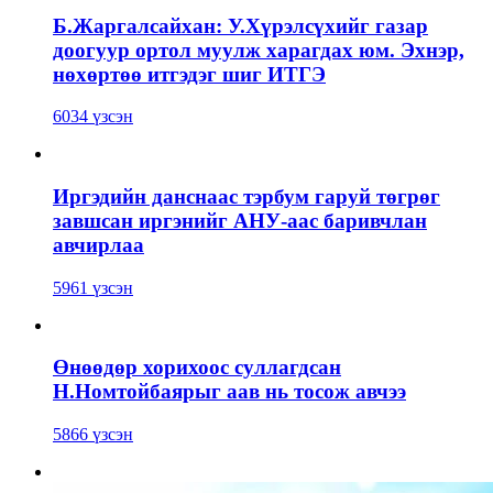
Б.Жаргалсайхан: У.Хүрэлсүхийг газар
доогуур ортол муулж харагдах юм. Эхнэр,
нөхөртөө итгэдэг шиг ИТГЭ
6034 үзсэн
Иргэдийн данснаас тэрбум гаруй төгрөг
завшсан иргэнийг АНУ-аас баривчлан
авчирлаа
5961 үзсэн
Өнөөдөр хорихоос суллагдсан
Н.Номтойбаярыг аав нь тосож авчээ
5866 үзсэн