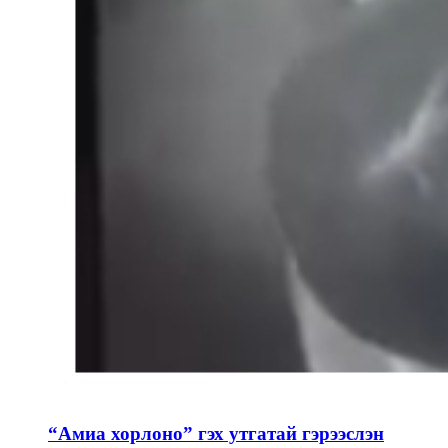
“Амиа хорлоно” гэх утгатай гэрээслэн