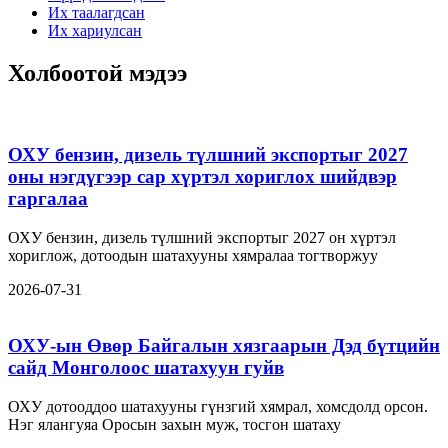
Их таалагдсан
Их хариулсан
Холбоотой мэдээ
ОХУ бензин, дизель түлшний экспортыг 2027
оны нэгдүгээр сар хүртэл хориглох шийдвэр
гаргалаа
ОХУ бензин, дизель түлшний экспортыг 2027 он хүртэл
хориглож, дотоодын шатахууны хямралаа тогтворжуу
2026-07-31
ОХУ-ын Өвөр Байгалын хязгаарын Дэд бүтцийн
сайд Монголоос шатахуун гуйв
ОХУ дотооддоо шатахууны гүнзгий хямрал, хомсдолд орсон.
Нэг ялангуяа Оросын захын муж, тосгон шатаху