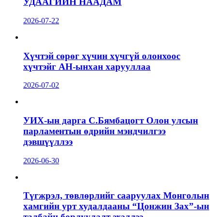
УДААГИЙН НААДАМ
2026-07-22
Хүчтэй сөрөг хүчин хүчгүй олонхоос
хүчтэйг АН-ынхан харууллаа
2026-07-02
УИХ-ын дарга С.Бямбацогт Олон улсын
парламентын өдрийн мэндчилгээ
дэвшүүллээ
2026-06-30
Түгжрэл, төвлөрлийг сааруулах Монголын
хамгийн урт худалдааны “Цонжин Зах”-ын
талбайн борлуулалт эхэллээ