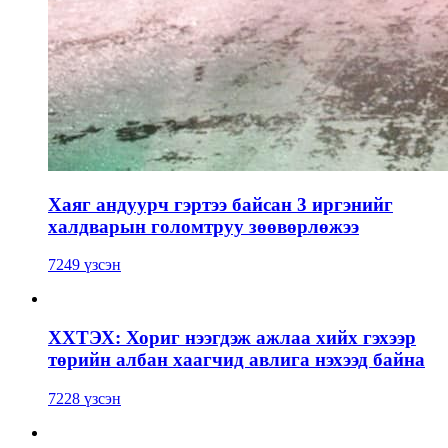
Хаяг андуурч гэртээ байсан 3 иргэнийг
халдварын голомтруу зөөвөрлөжээ
7249 үзсэн
ХХТЭХ: Хориг нээгдэж ажлаа хийх гэхээр
төрийн албан хаагчид авлига нэхээд байна
7228 үзсэн