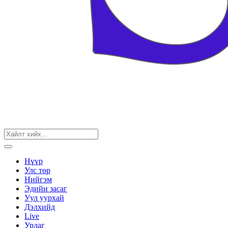
Нүүр
Улс төр
Нийгэм
Эдийн засаг
Уул уурхай
Дэлхийд
Live
Урлаг