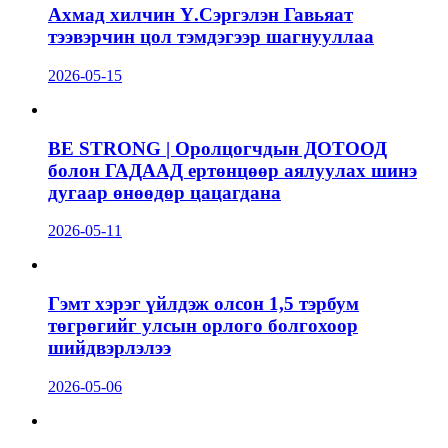
Ахмад хилчин Ү.Сэргэлэн Гавьяат
тээвэрчин цол тэмдэгээр шагнууллаа
2026-05-15
BE STRONG | Оролцогчдын ДОТООД
болон ГАДААД ертөнцөөр аялуулах шинэ
дугаар өнөөдөр цацагдана
2026-05-11
Гэмт хэрэг үйлдэж олсон 1,5 тэрбум
төгрөгийг улсын орлого болгохоор
шийдвэрлэлээ
2026-05-06