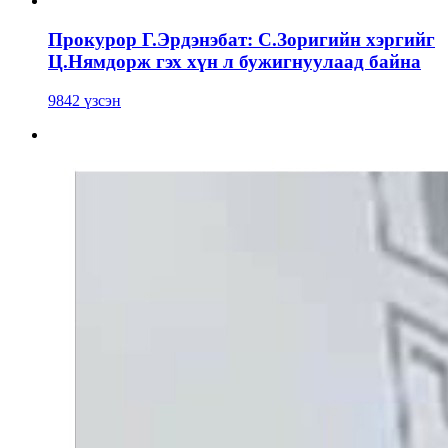
Прокурор Г.Эрдэнэбат: С.Зоригийн хэргийг
Ц.Нямдорж гэх хүн л бужигнуулаад байна
9842 үзсэн