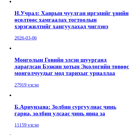
Н.Учрал: Хаврын чуулган иргэдийг үнийн
өсөлтөөс хамгаалах тогтоолын
хэрэгжилтийг хангуулахад чиглэнэ
2026-03-06
Монголын Говийн элсэн шуурганд
дарагдсан Бээжин хотын Экологийн төвөөс
монголчуудыг мод тарихыг уриаллаа
27919 үзсэн
Б.Ариунзаяа: Золбин сургуулиас чинь
гарна, золбин улсаас чинь явна за
11159 үзсэн