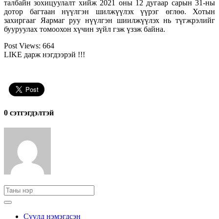
талбайн зохицуулалт хийж 2021 оны 12 дугаар сарын 31-ны
дотор багтаан нүүлгэн шилжүүлэх үүрэг өглөө. Хотын
захиргааг Яармаг руу нүүлгэн шиилжүүлэх нь түгжрэлийг
бууруулах томоохон хүчин зүйл гэж үзэж байна.
Post Views:
664
LIKE дарж нэгдээрэй !!!
0 cэтгэгдэлтэй
Сүүлд нэмэгдсэн