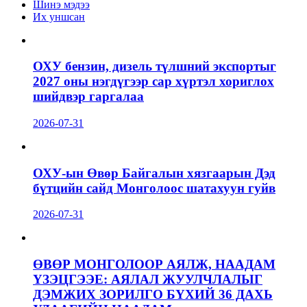
Шинэ мэдээ
Их уншсан
ОХУ бензин, дизель түлшний экспортыг
2027 оны нэгдүгээр сар хүртэл хориглох
шийдвэр гаргалаа
2026-07-31
ОХУ-ын Өвөр Байгалын хязгаарын Дэд
бүтцийн сайд Монголоос шатахуун гуйв
2026-07-31
ӨВӨР МОНГОЛООР АЯЛЖ, НААДАМ
ҮЗЭЦГЭЭЕ: АЯЛАЛ ЖУУЛЧЛАЛЫГ
ДЭМЖИХ ЗОРИЛГО БҮХИЙ 36 ДАХЬ