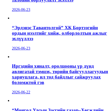
2026-06-23
“Эрдэнэс Тавантолгой” ХК Бортээгийн
ордын нээлтийг хийж, олборлолтын ажлыг
эхлүүллээ
2026-06-23
Иргэдийн хяналт, оролцооны үр дүнд
авлигатай тэмцэх, төрийн байгууллагуудын
хариуцлага, ил тод байдлыг сайжруулах
боломжтой гэв
2026-06-22
“Монгол Улсын Засгийн газар–Хөгжлийн