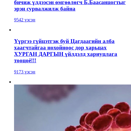
бичиж үлдээсэн өмгөөлөгч Б.Баасанцогтыг
эрэн сурвалжилж байна
9542 үзсэн
Үүргээ гүйцэтгэж буй Цагдаагийн алба
хаагчтайгаа нохойноос дор харьцах
ХУРГАН ДАРГЫН үйлдэлд хариуцлага
тооцоё!!!
9173 үзсэн