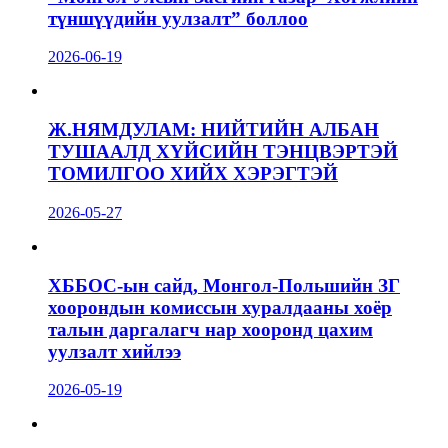
түншүүдийн уулзалт” боллоо
2026-06-19
Ж.НЯМДУЛАМ: НИЙТИЙН АЛБАН
ТУШААЛД ХҮЙСИЙН ТЭНЦВЭРТЭЙ
ТОМИЛГОО ХИЙХ ХЭРЭГТЭЙ
2026-05-27
ХББОС-ын сайд, Монгол-Польшийн ЗГ
хоорондын комиссын хуралдааны хоёр
талын даргалагч нар хооронд цахим
уулзалт хийлээ
2026-05-19