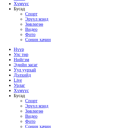
Хүмүүс
Бусад
Спорт
Эрүүл мэнд
Зөвлөгөө
Видео
Фото
Сонин хачин
Нүүр
Улс төр
Нийгэм
Эдийн засаг
Уул уурхай
Дэлхийд
Live
Урлаг
Хүмүүс
Бусад
Спорт
Эрүүл мэнд
Зөвлөгөө
Видео
Фото
Сонин хачин