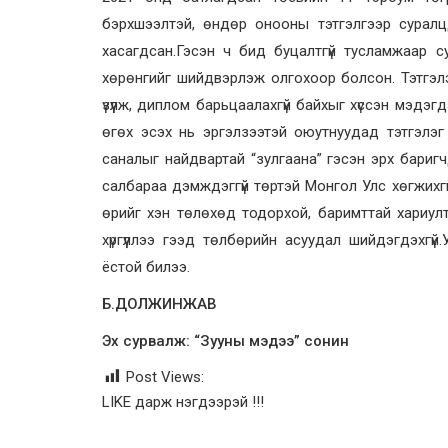
бэрхшээлтэй, өндөр онооны тэтгэлгээр суралцда
хасагдсан.Гэсэн ч бид буцалтгүй тусламжаар 
хөрөнгийг шийдвэрлэж олгохоор болсон. Тэтгэлэ
үзүүлж, диплом барьцаалахгүй байхыг хүссэн мэдэ
өгөх эсэх нь эргэлзээтэй оюутнуудад тэтгэлэг 
саналыг найдвартай “зулгаана” гэсэн эрх бари
салбараа дэмждэггүй төртэй Монгол Улс хөгжихгү
өрийг хэн төлөхөд тодорхой, баримттай хариулт
хүргүүллээ гээд төлбөрийн асуудал шийдэгдэхгү
ёстой билээ.
Б.ДОЛЖИНЖАВ
Эх сурвалж: “Зууны мэдээ” сонин
Post Views:
LIKE дарж нэгдээрэй !!!