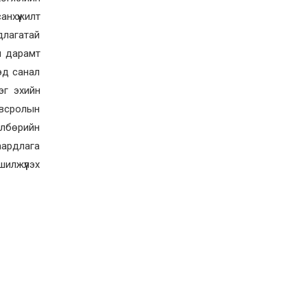
нхүүжилт
длагатай
2026-03-11
н дарамт
МОХ-ны Ерөнхийлөгч
байхдаа 300 сая төгрөг
хэд санал
завшиж, шүүхийн хаалга татаж
явсан Д.Батбаяр Монгол
эг эхийн
наадам цогцолборт
овсролын
шургалж, дахин “мөнгө идсэн” үү?
2026-03-10
өлбөрийн
Н.Учрал: Хаврын чуулган
иргэдийг үнийн өсөлтөөс
аардлага
хамгаалах тогтоолын
илжүүлэх
хэрэгжилтийг хангуулахад
чиглэнэ
2026-03-06