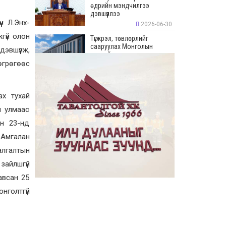
өдрийн мэндчилгээ
дэвшүүллээ
н Л.Энх-
2026-06-30
гүй олон
Түгжрэл, төвлөрлийг
сааруулах Монголын
эвшүүлж,
хамгийн урт худалдааны
“Цонжин Зах”-ын талбайн
өгрөгөөс
борлуулалт эхэллээ
2026-06-23
“Эрдэнэс Тавантолгой” ХК
ах тухай
Бортээгийн ордын нээлтийг
хийж, олборлолтын ажлыг
н улмаас
эхлүүллээ
н 23-нд
2026-06-23
-Амгалан
Иргэдийн хяналт,
оролцооны үр дүнд
алгалтын
авлигатай тэмцэх, төрийн
байгууллагуудын
зайлшгүй
хариуцлага, ил тод байдлыг
сайжруулах боломжтой гэв
авсан 25
2026-06-22
нголтгүй
“Монгол Улсын Засгийн
газар–Хөгжлийн түншүүдийн
уулзалт” боллоо