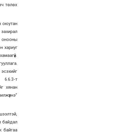
тэрбум төгрөгийг улсын
вч төлөх
орлого болгохоор
шийдвэрлэлээ
2026-05-06
н оюутан
Эдийн засгийн түншлэлийн үр
өгөөжийг нэмэгдүүлж,
 захирал
компаниудыг Монголд
р онооны
нутагшуулахад дэмжлэг
үзүүлнэ
2026-05-05
эн хариуг
Сайжрах уулаас
амаагүй.
үлэггүрвэлийн чулуужсан мөр
гууллага.
олджээ
 эсэхийг
2026-04-17
 6.6.3-т
ЗГ-ын хуралдаанаар дараах
йг хянан
асуудлуудыг хэлэлцэн
шийдвэрлэлээ
лжүүлнэ”
2026-04-15
ЭЗБХ: 17 сая еврогийн
шээлтэй,
зээлийн хэлэлцээрийг
дэмжив
өл байдал
ж байгаа
2026-04-07