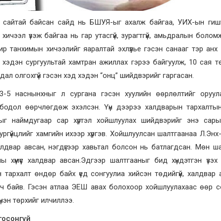
м сайтай байсан сайд нь БШУЯ-ыг ахалж байгаа, УИХ-ын гишүү
ичээл үзэж байгаа нь гар утасгүй, зурагтгүй, амьдралын боломж
 танхимын хичээлийг яаралтай эхлүүлье гэсэн санааг тэр анх д
эдэн сургуультай хамтран ажиллах гэрээ байгуулж, 10 сая т
ал олгохгүй гэсэн хэд хэдэн “онц” шийдвэрийг гаргасан.
й, 3-5 наснынхныг л сургана гэсэн хуулийн өөрлөлтийг оруул
а бодол өөрчлөгдөж эхэлсэн. Үүн дээрээ халдварын тархалты
г наймдугаар сар хүртэл хойшлуулах шийдвэрийг энэ сары
ргүйцлийг хамгийн ихээр хүргэв. Хойшлуулсан шалтгаанаа Л.Энх
лдвар авсан, нэгдүгээр хавьтал болсон нь батлагдсан. Мөн ш
хүмүүс халдвар авсан.Эдгээр шалтгааныг бид хүндэтгэн үзэх 
тархалт өндөр байх үед сонгуулиа хийсэн төдийгүй, халдвар 
ч байв. Гэсэн атлаа ЭЕШ авах болохоор хойшлуулахаас өөр со
нэн төрхийг илчиллээ.
госонгүй