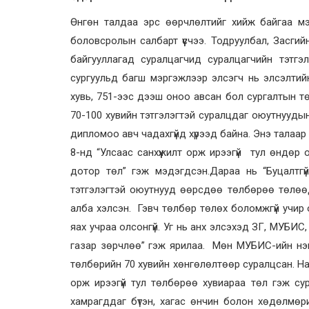
Өнгөн талдаа эрс өөрчлөлтийг хийж байгаа мэ
боловсролын салбарт үүсчээ. Тодруулбал, Засги
байгууллагад суралцагчид суралцагчийн тэтгэ
сургуульд багш мэргэжлээр элсэгч нь элсэлтий
хувь, 751-ээс дээш оноо авсан бол сургалтын т
70-100 хувийн тэтгэлэгтэй суралцдаг оюутнуудын 
дипломоо авч чадахгүйд хүрээд байна. Энэ талаа
8-нд “Улсаас санхүүжилт орж ирээгүй тул өндөр
дотор төл” гэж мэдэгдсэн.Дараа нь “Буцалтгү
тэтгэлэгтэй оюутнууд өөрсдөө төлбөрөө төлөөд
алба хэлсэн. Гэвч төлбөр төлөх боломжгүй учир 
яах учраа олсонгүй. Уг нь анх элсэхэд ЗГ, МУБИС
газар зөрчлөө” гэж ярилаа. Мөн МУБИС-ийн нэг
төлбөрийн 70 хувийн хөнгөлөлтөөр суралцсан. На
орж ирээгүй тул төлбөрөө хувиараа төл гэж су
хамрагддаг бүтэн, хагас өнчин болон хөдөлмөр