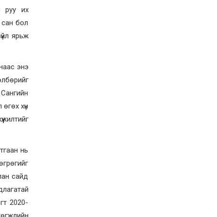
с руу их
Discover How to Maximize
Your Leading Casino
 сан бол
platform Welcome Promo
үйл ярьж
Canada 4
2026-03-25
Non domestic Gaming club
наас энэ
Canada Techniques for
Consistent Cash prizes 4
өлбөрийг
н Сангийн
2026-03-25
 өгөх хүн
Top rated Virtual casino
Welcome Gift Canada Your
үжилтийг
Path to Better Rewards 4
2026-03-25
тгаан нь
“Морин хуур“ болон
“Монгол тэмээний өдөр”-
төгрөгийг
өөр БҮХ НИЙТЭЭР
лан сайд
АМРАХГҮЙ. Өв соёлоо
тунхаглан хамгаалах
длагатай
зорилготой ТЭМДЭГЛЭЛТ ӨДӨР
2026-03-11
гт 2020-
Д.Батлут: Цэрэгжилтийн
өгжлийн
хичээлийг сэргээнэ