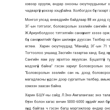
хэвээр оруулж, өндөр онооны оюутнуудынхыг ха
чадваргүй үнэхээр хэцүү байна. Холбогдох бүх газарт
Монгол улсад өнөөдрийн байдлаар 88 их дээд су
ЗГ-ын тэтгэлэг, боловсролын зээлийн сангийн 
Ж.Ариунболдоос тэтгэлгийн санхүүжилт хэзээ ор
бүх санхүүжилтийг бүрэн шилжүүлж дууссан. Төлбөр
өглөө. Харин оюутнуудад “Манайд ЗГ-ын 71 то
Тогтоолоо уншаад Засгийн газартаа ханд. Бид хүүхд
Сангийн яам руу хүсэлтээ явуулсан. Буцалтгүй
мэдэхгүй байна” гэсэн хариуг Боловсролын зэ
“Боловсролын зээлийн сан нь дээд боловсролы
магадласны үндсэн дээр сургалтын төлбөр, амьж
хэмээн заасан байна.
Харин БШУ-ны сайд Л.Энх-Амгалангаас энэ тала
бүтэн болон хагас өнчин 5000-6000 хүүхдийг жил бү
хүнд байгаа ч гэсэн багш мэргэжлээр өндөр он