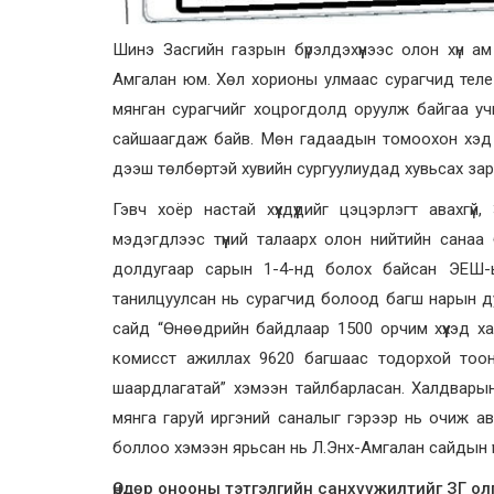
Шинэ Засгийн газрын бүрэлдэхүүнээс олон хүн а
Амгалан юм. Хөл хорионы улмаас сурагчид теле х
мянган сурагчийг хоцрогдолд оруулж байгаа учир
сайшаагдаж байв. Мөн гадаадын томоохон хэд х
дээш төлбөртэй хувийн сургуулиудад хувьсах зард
Гэвч хоёр настай хүүхдүүдийг цэцэрлэгт авахгү
мэдэгдлээс түүний талаарх олон нийтийн сана
долдугаар сарын 1-4-нд болох байсан ЭЕШ-ы
танилцуулсан нь сурагчид болоод багш нарын ду
сайд “Өнөөдрийн байдлаар 1500 орчим хүүхэд ха
комисст ажиллах 9620 багшаас тодорхой тооны 
шаардлагатай” хэмээн тайлбарласан. Халдварын 
мянга гаруй иргэний саналыг гэрээр нь очиж ав
боллоо хэмээн ярьсан нь Л.Энх-Амгалан сайдын ү
Өндөр онооны тэтгэлгийн санхүүжилтийг ЗГ ол