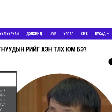
УУЛ УУРХАЙ
ДЭЛХИЙД
LIVE
УРЛАГ
ХҮМҮҮС
БУСАД
УУДЫН ӨРИЙГ ХЭН ТӨЛӨХ ЮМ БЭ?