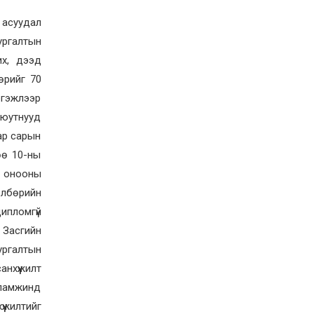
2026-06-19
 асуудал
Ж.НЯМДУЛАМ: НИЙТИЙН
АЛБАН ТУШААЛД ХҮЙСИЙН
ургалтын
ТЭНЦВЭРТЭЙ ТОМИЛГОО
ХИЙХ ХЭРЭГТЭЙ
их, дээд
2026-05-27
өрийг 70
ХББОС-ын сайд, Монгол-
ргэжлээр
Польшийн ЗГ хоорондын
комиссын хуралдааны хоёр
 оюутнууд
талын даргалагч нар
ар сарын
хооронд цахим уулзалт
хийлээ
2026-05-19
өө 10-ны
Ахмад хилчин Ү.Сэргэлэн
р онооны
Гавьяат тээвэрчин цол
өлбөрийн
тэмдэгээр шагнууллаа
ипломгүй
2026-05-15
э Засгийн
BE STRONG | Оролцогчдын
ургалтын
ДОТООД болон ГАДААД
ертөнцөөр аялуулах шинэ
нхүүжилт
дугаар өнөөдөр цацагдана
сламжинд
2026-05-11
үжилтийг
Гэмт хэрэг үйлдэж олсон 1,5