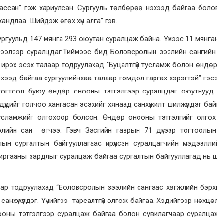
ссан” гэж хариулсан. Сургууль төлбөрөө нэхээд байгаа боло
 хандлаа. Шийдэж өгөх хүн алга” гэв.
ргуульд 147 мянга 293 оюутан суралцаж байна. Үүнээс 11 мянга
зээлээр суралцдаг.Тиймээс бид Боловсролын зээлийн сангийн
ж ирэх эсэх талаар тодруулахад “Буцалтгүй тусламж болон өндө
 нэхээд байгаа сургуулийнхаа талаар гомдол гаргах хэрэгтэй” гэс
гтоол буюу өндөр онооны тэтгэлгээр суралцдаг оюутнууд х
үүдийг голчоо хангасан эсэхийг хянаад санхүүжилт шилжүүлдэг бай
 тусламжийг олгохоор болсон. Өндөр онооны тэтгэлгийг олгох
элийн сан өгчээ. Гэвч Засгийн газрын 71 дүгээр тогтоолын
н сургалтын байгууллагаас ирүүлсэн суралцагчийн мэдээлли
иргааны зардлыг суралцаж байгаа сургалтын байгууллагад нь ши
ар тодруулахад “Боловсролын зээлийн сангаас хөгжлийн бэрх
р санхүүжүүлдэг. Үүнийгээ тарсалтгүй олгож байгаа. Хэдийгээр нөхц
ооны тэтгэлгээр суралцаж байгаа болон сувилагчаар суралца