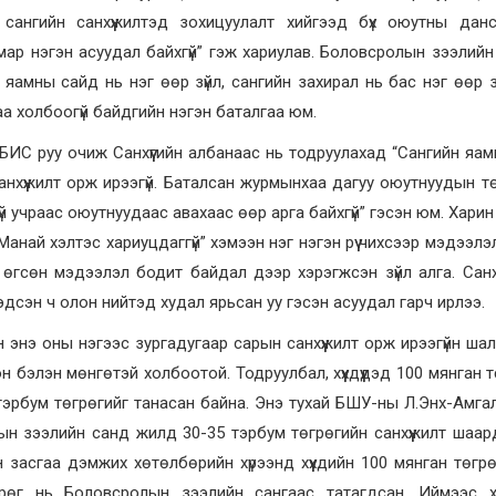
ангийн санхүүжилтэд зохицуулалт хийгээд бүх оюутны дан
ямар нэгэн асуудал байхгүй” гэж хариулав. Боловсролын зээлийн
яамны сайд нь нэг өөр зүйл, сангийн захирал нь бас нэг өөр з
а холбоогүй байдгийн нэгэн баталгаа юм.
ИС руу очиж Санхүүгийн албанаас нь тодруулахад “Сангийн яам
хүүжилт орж ирээгүй. Баталсан журмынхаа дагуу оюутнуудын т
гүй учраас оюутнуудаас авахаас өөр арга байхгүй” гэсэн юм. Хари
ай хэлтэс хариуцдаггүй” хэмээн нэг нэгэн рүү чихсээр мэдээлэл
 өгсөн мэдээлэл бодит байдал дээр хэрэгжсэн зүйл алга. Санхү
мэдсэн ч олон нийтэд худал ярьсан уу гэсэн асуудал гарч ирлээ.
энэ оны нэгээс зургадугаар сарын санхүүжилт орж ирээгүйн шал
 бэлэн мөнгөтэй холбоотой. Тодруулбал, хүүхдүүдэд 100 мянган 
эрбум төгрөгийг танасан байна. Энэ тухай БШУ-ны Л.Энх-Амга
н зээлийн санд жилд 30-35 тэрбум төгрөгийн санхүүжилт шаар
засгаа дэмжих хөтөлбөрийн хүрээнд хүүхдийн 100 мянган төгрө
рөг нь Боловсролын зээлийн сангаас татагдсан. Иймээс х