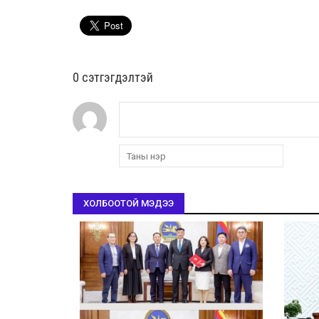
0 cэтгэгдэлтэй
ХОЛБООТОЙ МЭДЭЭ