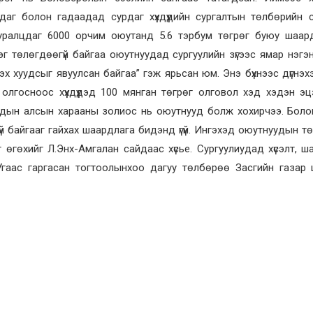
г болон гадаадад сурдаг хүүхдүүдийн сургалтын төлбөрийн са
суралцдаг 6000 орчим оюутанд 5.6 тэрбум төгрөг буюу шаар
г төлөгдөөгүй байгаа оюутнуудад сургуулийн зүгээс ямар нэгэ
гдэх хуудсыг явуулсан байгаа” гэж ярьсан юм. Энэ бүхнээс дүгнэ
олгосноос хүүхдүүдэд 100 мянган төгрөг олговол хэд хэдэн эц
гчдын алсын харааны золиос нь оюутнууд болж хохирчээ. Бол
й байгааг гайхах шаардлага бидэнд үгүй. Ингэхэд оюутнуудын т
 өгөхийг Л.Энх-Амгалан сайдаас хүсье. Сургуулиудад хүсэлт, ш
й.Угаас гаргасан тогтоолынхоо дагуу төлбөрөө Засгийн газар ш