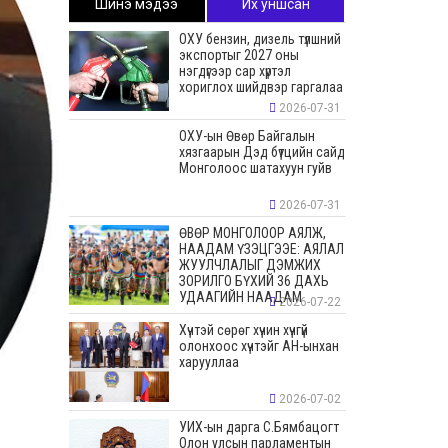
Шинэ мэдээ
Их уншсан
ОХУ бензин, дизель түлшний
экспортыг 2027 оны
нэгдүгээр сар хүртэл
хориглох шийдвэр гаргалаа
2026-07-31
ОХУ-ын Өвөр Байгалын
хязгаарын Дэд бүтцийн сайд
Монголоос шатахуун гуйв
2026-07-31
ӨВӨР МОНГОЛООР АЯЛЖ,
НААДАМ ҮЗЭЦГЭЭЕ: АЯЛАЛ
ЖУУЛЧЛАЛЫГ ДЭМЖИХ
ЗОРИЛГО БҮХИЙ 36 ДАХЬ
УДААГИЙН НААДАМ
2026-07-22
Хүчтэй сөрөг хүчин хүчгүй
олонхоос хүчтэйг АН-ынхан
харууллаа
2026-07-02
УИХ-ын дарга С.Бямбацогт
Олон улсын парламентын