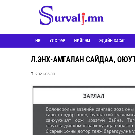
НҮҮР
УЛС ТӨР
НИЙГЭМ
ЭДИЙН ЗАСАГ
Л.ЭНХ-АМГАЛАН САЙДАА, ОЮУТН
2021-06-30