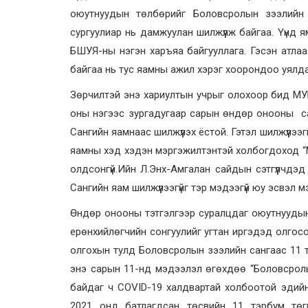
оюутнуудын төлбөрийг Боловсролын зээлийн с
сургуулиар нь дамжуулан шилжүүлж байгаа. Үүнд 
БШУЯ-ны нэгэн харъяа байгууллага. Гэсэн атлаа 
байгаа нь тус яамны ажил хэрэг хоорондоо уялда
Зөрчилтэй энэ хариултын учрыг олохоор бид МУБ
оны нэгээс зургадугаар сарын өндөр онооны сан
Сангийн яамнаас шилжүүлэх ёстой. Гэтэл шилжүүлээ
яамны хэд хэдэн мэргэжилтэнтэй холбогдоход “Ман
олдсонгүй.Ийн Л.Энх-Амгалан сайдын сэтгүүлчдэд
Сангийн яам шилжүүлээгүйг тэр мэдээгүй юу эсвэл 
Өндөр онооны тэтгэлгээр суралцдаг оюутнуудын 
ерөнхийлөгчийн сонгуулийг угтан иргэдэд олгосон
олгохын тулд Боловсролын зээлийн сангаас 11 т
энэ сарын 11-нд мэдээлэл өгөхдөө “Боловсролы
байдаг ч COVID-19 халдвартай холбоотой эдийн 
2021 онд батлагдсан төсвийн 11 тэрбум төг