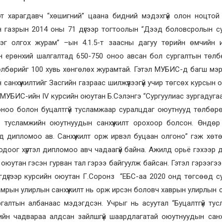
т харагдавч “хөшигний” цаана бидний мэдэхгүй олон ноцтой
йн газрын 2014 оны 71 дүгээр тогтоолын “Дээд боловсролын с
лэг олгох журам” –ын 4.1.5-т заасны дагуу төрийн өмчийн 
н ерөнхий шалгалтад 650-750 оноо авсан бол сургалтын төлб
өлбөрийг 100 хувь хөнгөлөх журамтай. Гэтэл МУБИС-д багш мэ
санхүүжилтийг Засгийн газраас шилжүүлээгүй учир төгсөх курсын
р МУБИС-ийн IV курсийн оюутан Б.Сэлэнгэ “Сургуулиас зургадуга
 оноо болон буцалтгүй тусламжаар суралцдаг оюутнууд төлбөр
й тусламжийн оюутнуудын санхүүжилт орохоор болсон. Өндө
 дипломоо ав. Санхүүжилт орж ирвэл буцаан олгоно” гэж хөт
одоог хүртэл дипломоо авч чадаагүй байна. Ажилд орьё гэхээр д
, оюутан гэсэн гурван тал гэрээ байгуулж байсан. Гэтэл гэрээгэ
дүгээр курсийн оюутан Г.Соронз “ЕБС-аа 2020 онд төгсөөд с
мрын улирлын санхүүжилт нь орж ирсэн боловч хаврын улирлын са
ргалтын албанаас мэдэгдсэн. Учрыг нь асуутал “Буцалтгүй ту
ийн чадвараа алдсан зайлшгүй шаардлагатай оюутнуудын санхү