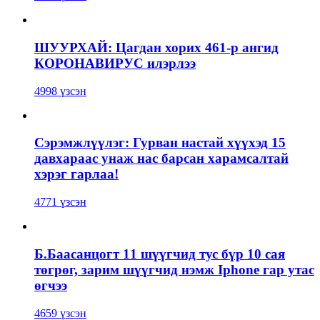
ШУУРХАЙ: Цагдан хорих 461-р ангид
КОРОНАВИРУС илэрлээ
4998 үзсэн
Сэрэмжлүүлэг: Гурван настай хүүхэд 15
давхараас унаж нас барсан харамсалтай
хэрэг гарлаа!
4771 үзсэн
Б.Баасанцогт 11 шүүгчид тус бүр 10 сая
төгрөг, зарим шүүгчид нэмж Iphone гар утас
өгчээ
4659 үзсэн