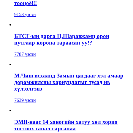
тооцоё!!!
9158 үзсэн
БТСГ-ын дарга Ц.Шаравжамц орон
нутгаар корона тараасан уу!?
7787 үзсэн
М.Чингисхаанд Замын цагдааг хэл амаар
доромжилсны хариуцлагыг тусад нь
хүлээлгэнэ
7639 үзсэн
ЭМЯ-наас 14 хоногийн хатуу хөл хорио
тогтоох санал гаргалаа