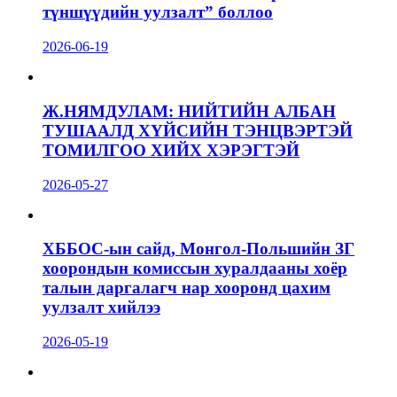
түншүүдийн уулзалт” боллоо
2026-06-19
Ж.НЯМДУЛАМ: НИЙТИЙН АЛБАН
ТУШААЛД ХҮЙСИЙН ТЭНЦВЭРТЭЙ
ТОМИЛГОО ХИЙХ ХЭРЭГТЭЙ
2026-05-27
ХББОС-ын сайд, Монгол-Польшийн ЗГ
хоорондын комиссын хуралдааны хоёр
талын даргалагч нар хооронд цахим
уулзалт хийлээ
2026-05-19