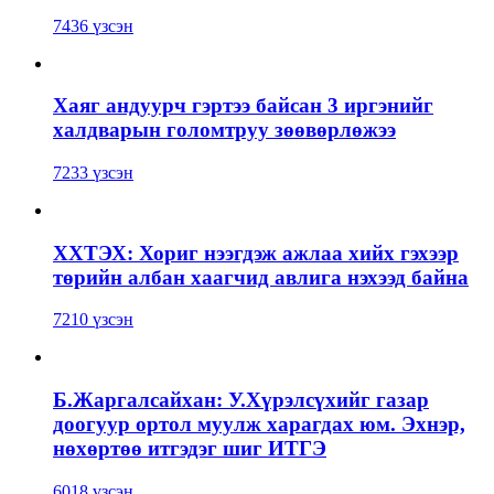
7436 үзсэн
Хаяг андуурч гэртээ байсан 3 иргэнийг
халдварын голомтруу зөөвөрлөжээ
7233 үзсэн
ХХТЭХ: Хориг нээгдэж ажлаа хийх гэхээр
төрийн албан хаагчид авлига нэхээд байна
7210 үзсэн
Б.Жаргалсайхан: У.Хүрэлсүхийг газар
доогуур ортол муулж харагдах юм. Эхнэр,
нөхөртөө итгэдэг шиг ИТГЭ
6018 үзсэн