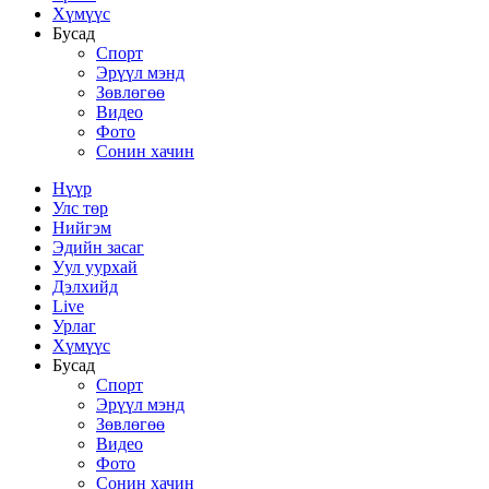
Хүмүүс
Бусад
Спорт
Эрүүл мэнд
Зөвлөгөө
Видео
Фото
Сонин хачин
Нүүр
Улс төр
Нийгэм
Эдийн засаг
Уул уурхай
Дэлхийд
Live
Урлаг
Хүмүүс
Бусад
Спорт
Эрүүл мэнд
Зөвлөгөө
Видео
Фото
Сонин хачин