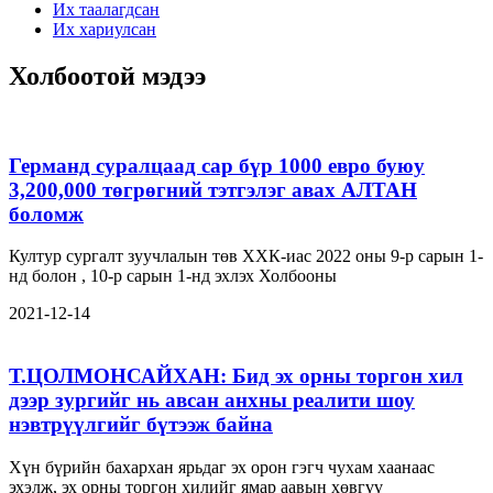
Их таалагдсан
Их хариулсан
Холбоотой мэдээ
Германд суралцаад сар бүр 1000 евро буюу
3,200,000 төгрөгний тэтгэлэг авах АЛТАН
боломж
Култур сургалт зуучлалын төв ХХК-иас 2022 оны 9-р сарын 1-
нд болон , 10-р сарын 1-нд эхлэх Холбооны
2021-12-14
Т.ЦОЛМОНСАЙХАН: Бид эх орны торгон хил
дээр зургийг нь авсан анхны реалити шоу
нэвтрүүлгийг бүтээж байна
Хүн бүрийн бахархан ярьдаг эх орон гэгч чухам хаанаас
эхэлж, эх орны торгон хилийг ямар аавын хөвгүү