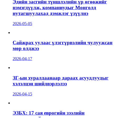
Эдийн засгийн түншлэлийн үр өгөөжийг
нэмэгдүүлж, компаниудыг Монголд
нутагшуулахад дэмжлэг үзүүлнэ
2026-05-05
Сайжрах уулаас үлэггүрвэлийн чулуужсан
мөр олджээ
2026-04-17
ЗГ-ын хуралдаанаар дараах асуудлуудыг
хэлэлцэн шийдвэрлэлээ
2026-04-15
ЭЗБХ: 17 сая еврогийн зээлийн