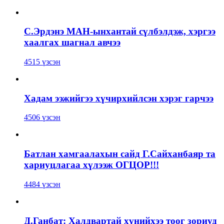
С.Эрдэнэ МАН-ынхантай сүлбэлдэж, хэргээ
хаалгах шагнал авчээ
4515 үзсэн
Хадам ээжийгээ хүчирхийлсэн хэрэг гарчээ
4506 үзсэн
Батлан хамгаалахын сайд Г.Сайханбаяр та
хариуцлагаа хүлээж ОГЦОР!!!
4484 үзсэн
Д.Ганбат: Халдвартай хүнийхээ тоог зориуд