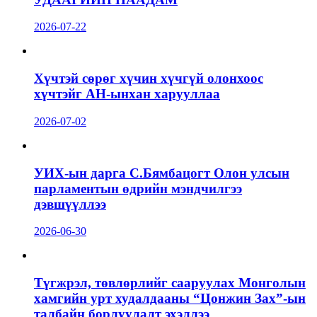
2026-07-22
Хүчтэй сөрөг хүчин хүчгүй олонхоос
хүчтэйг АН-ынхан харууллаа
2026-07-02
УИХ-ын дарга С.Бямбацогт Олон улсын
парламентын өдрийн мэндчилгээ
дэвшүүллээ
2026-06-30
Түгжрэл, төвлөрлийг сааруулах Монголын
хамгийн урт худалдааны “Цонжин Зах”-ын
талбайн борлуулалт эхэллээ