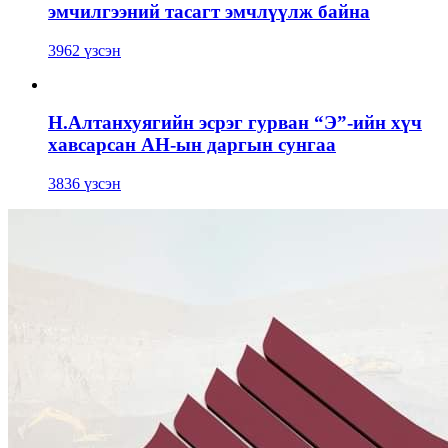
эмчилгээний тасагт эмчлүүлж байна
3962 үзсэн
Н.Алтанхуягийн эсрэг гурван “Э”-ийн хүч
хавсарсан АН-ын даргын сунгаа
3836 үзсэн