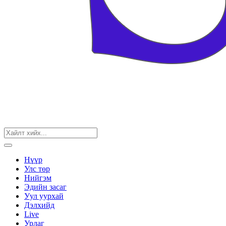
Нүүр
Улс төр
Нийгэм
Эдийн засаг
Уул уурхай
Дэлхийд
Live
Урлаг