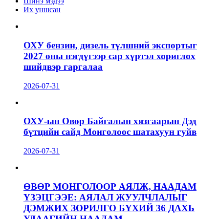
Шинэ мэдээ
Их уншсан
ОХУ бензин, дизель түлшний экспортыг
2027 оны нэгдүгээр сар хүртэл хориглох
шийдвэр гаргалаа
2026-07-31
ОХУ-ын Өвөр Байгалын хязгаарын Дэд
бүтцийн сайд Монголоос шатахуун гуйв
2026-07-31
ӨВӨР МОНГОЛООР АЯЛЖ, НААДАМ
ҮЗЭЦГЭЭЕ: АЯЛАЛ ЖУУЛЧЛАЛЫГ
ДЭМЖИХ ЗОРИЛГО БҮХИЙ 36 ДАХЬ
УДААГИЙН НААДАМ