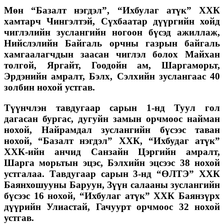
Мөн “Базалт нэгдэл”, “Ихбулаг атүк” ХХК
хамтарч Чингэлтэй, Сүхбаатар дүүргийн хойд
чиглэлийн зуслангийн ногоон бүсэд ажиллаж,
Нийслэлийн Байгаль орчны газрын байгаль
хамгаалагчдын заасан чиглэл болох Майхан
толгой, Яргайт, Гоодойн ам, Шаргаморьт,
Эрдэнийн амралт, Бэлх, Сэлхийн зуслангаас 40
золбин нохой устгав.
Түүнчлэн тавдугаар сарын 1-нд Туул гол
дагасан бургас, дугуйн замын орчмоос найман
нохой, Найрамдал зуслангийн бүсээс таван
нохой, “Базалт нэгдэл” ХХК, “Ихбудаг атүк”
ХХК-ийн анчид Санзайн Цэргийн амралт,
Шарга морьтын эцэс, Бэлхийн эцсээс 38 нохой
устгалаа. Тавдугаар сарын 3-нд “ӨЛТЭ” ХХК
Баянхошууны Баруун, Зүүн салааны зуслангийн
бүсээс 16 нохой, “Ихбулаг атүк” ХХК Баянзүрх
дүүрийн Улиастай, Гачуурт орчмоос 32 нохой
устгав.