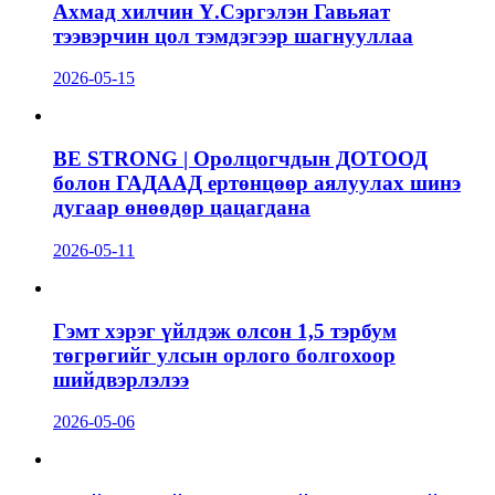
Ахмад хилчин Ү.Сэргэлэн Гавьяат
тээвэрчин цол тэмдэгээр шагнууллаа
2026-05-15
BE STRONG | Оролцогчдын ДОТООД
болон ГАДААД ертөнцөөр аялуулах шинэ
дугаар өнөөдөр цацагдана
2026-05-11
Гэмт хэрэг үйлдэж олсон 1,5 тэрбум
төгрөгийг улсын орлого болгохоор
шийдвэрлэлээ
2026-05-06