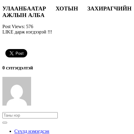
УЛААНБААТАР ХОТЫН ЗАХИРАГЧИЙН
АЖЛЫН АЛБА
Post Views:
576
LIKE дарж нэгдээрэй !!!
0 cэтгэгдэлтэй
Сүүлд нэмэгдсэн