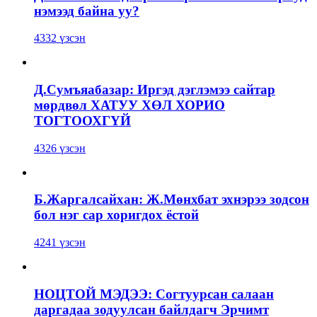
нэмээд байна уу?
4332 үзсэн
Д.Сумъяабазар: Иргэд дэглэмээ сайтар
мөрдвөл ХАТУУ ХӨЛ ХОРИО
ТОГТООХГҮЙ
4326 үзсэн
Б.Жаргалсайхан: Ж.Мөнхбат эхнэрээ зодсон
бол нэг сар хоригдох ёстой
4241 үзсэн
НОЦТОЙ МЭДЭЭ: Согтуурсан салаан
даргадаа зодуулсан байлдагч Эрчимт