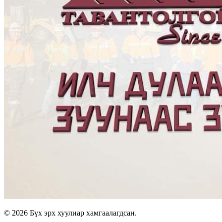
© 2026 Бүх эрх хуулиар хамгаалагдсан.