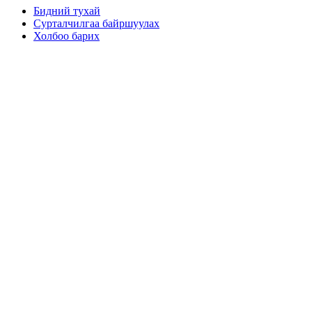
Бидний тухай
Сурталчилгаа байршуулах
Холбоо барих