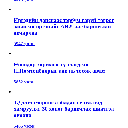
Иргэдийн данснаас тэрбум гаруй төгрөг
завшсан иргэнийг АНУ-аас баривчлан
авчирлаа
5947 үзсэн
Өнөөдөр хорихоос суллагдсан
Н.Номтойбаярыг аав нь тосож авчээ
5852 үзсэн
Т.Дэлгэрмөрөнг албадан сургалтад
хамруулж, 30 хоног баривчлах шийтгэл
онооно
5466 үзсэн