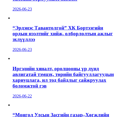
2026-06-23
“Эрдэнэс Тавантолгой” ХК Бортээгийн
ордын нээлтийг хийж, олборлолтын ажлыг
эхлүүллээ
2026-06-23
Иргэдийн хяналт, оролцооны үр дүнд
авлигатай тэмцэх, төрийн байгууллагуудын
хариуцлага, ил тод байдлыг сайжруулах
боломжтой гэв
2026-06-22
“Монгол Улсын Засгийн газар–Хөгжлийн