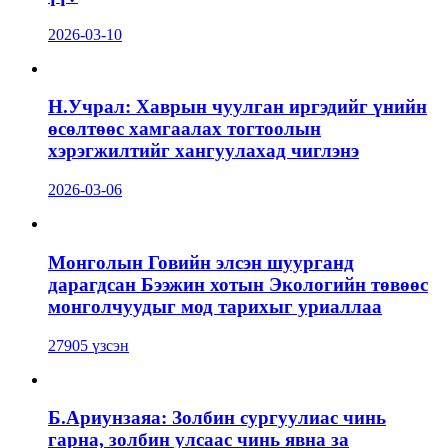
2026-03-10
Н.Учрал: Хаврын чуулган иргэдийг үнийн
өсөлтөөс хамгаалах тогтоолын
хэрэгжилтийг хангуулахад чиглэнэ
2026-03-06
Монголын Говийн элсэн шуурганд
дарагдсан Бээжин хотын Экологийн төвөөс
монголчуудыг мод тарихыг уриаллаа
27905 үзсэн
Б.Ариунзаяа: Золбин сургуулиас чинь
гарна, золбин улсаас чинь явна за