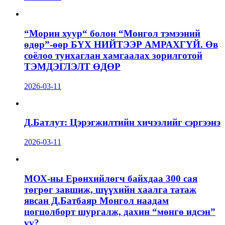
“Морин хуур“ болон “Монгол тэмээний
өдөр”-өөр БҮХ НИЙТЭЭР АМРАХГҮЙ. Өв
соёлоо тунхаглан хамгаалах зорилготой
ТЭМДЭГЛЭЛТ ӨДӨР
2026-03-11
Д.Батлут: Цэрэгжилтийн хичээлийг сэргээнэ
2026-03-11
МОХ-ны Ерөнхийлөгч байхдаа 300 сая
төгрөг завшиж, шүүхийн хаалга татаж
явсан Д.Батбаяр Монгол наадам
цогцолборт шургалж, дахин “мөнгө идсэн”
үү?