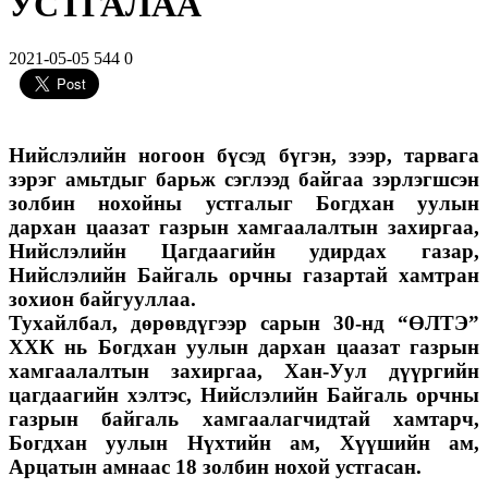
УСТГАЛАА
2021-05-05
544
0
Нийслэлийн ногоон бүсэд бүгэн, зээр, тарвага
зэрэг амьтдыг барьж сэглээд байгаа зэрлэгшсэн
золбин нохойны устгалыг Богдхан уулын
дархан цаазат газрын хамгаалалтын захиргаа,
Нийслэлийн Цагдаагийн удирдах газар,
Нийслэлийн Байгаль орчны газартай хамтран
зохион байгууллаа.
Тухайлбал, дөрөвдүгээр сарын 30-нд “ӨЛТЭ”
ХХК нь Богдхан уулын дархан цаазат газрын
хамгаалалтын захиргаа, Хан-Уул дүүргийн
цагдаагийн хэлтэс, Нийслэлийн Байгаль орчны
газрын байгаль хамгаалагчидтай хамтарч,
Богдхан уулын Нүхтийн ам, Хүүшийн ам,
Арцатын амнаас 18 золбин нохой устгасан.