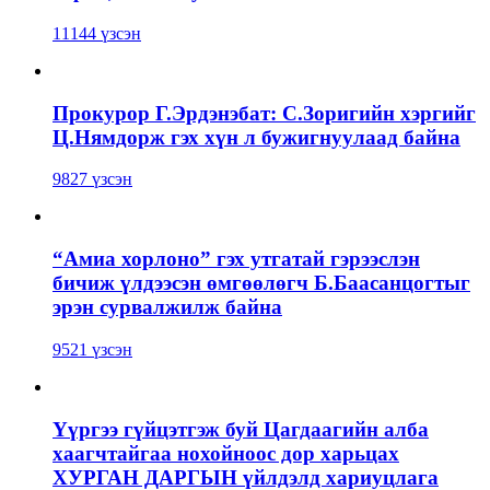
11144 үзсэн
Прокурор Г.Эрдэнэбат: С.Зоригийн хэргийг
Ц.Нямдорж гэх хүн л бужигнуулаад байна
9827 үзсэн
“Амиа хорлоно” гэх утгатай гэрээслэн
бичиж үлдээсэн өмгөөлөгч Б.Баасанцогтыг
эрэн сурвалжилж байна
9521 үзсэн
Үүргээ гүйцэтгэж буй Цагдаагийн алба
хаагчтайгаа нохойноос дор харьцах
ХУРГАН ДАРГЫН үйлдэлд хариуцлага