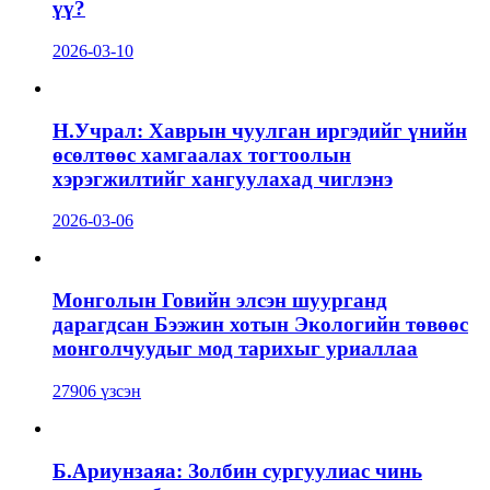
үү?
2026-03-10
Н.Учрал: Хаврын чуулган иргэдийг үнийн
өсөлтөөс хамгаалах тогтоолын
хэрэгжилтийг хангуулахад чиглэнэ
2026-03-06
Монголын Говийн элсэн шуурганд
дарагдсан Бээжин хотын Экологийн төвөөс
монголчуудыг мод тарихыг уриаллаа
27906 үзсэн
Б.Ариунзаяа: Золбин сургуулиас чинь