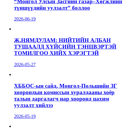
“Монгол Улсын Засгийн газар–Хөгжлийн
түншүүдийн уулзалт” боллоо
2026-06-19
Ж.НЯМДУЛАМ: НИЙТИЙН АЛБАН
ТУШААЛД ХҮЙСИЙН ТЭНЦВЭРТЭЙ
ТОМИЛГОО ХИЙХ ХЭРЭГТЭЙ
2026-05-27
ХББОС-ын сайд, Монгол-Польшийн ЗГ
хоорондын комиссын хуралдааны хоёр
талын даргалагч нар хооронд цахим
уулзалт хийлээ
2026-05-19