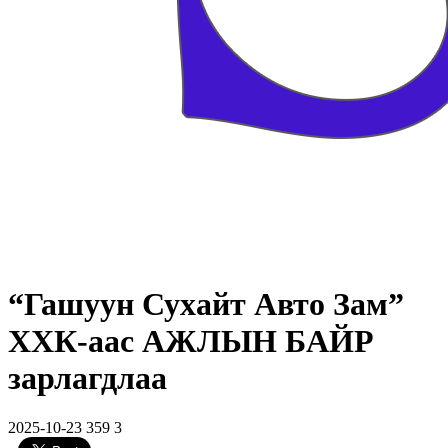
“Гашуун Сухайт Авто Зам”
ХХК-аас АЖЛЫН БАЙР
зарлагдлаа
2025-10-23
359
3