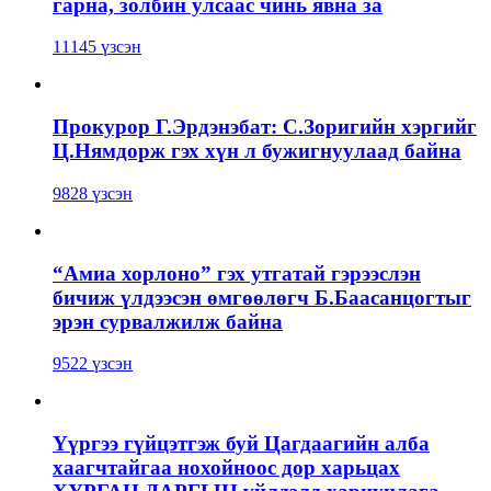
гарна, золбин улсаас чинь явна за
11145 үзсэн
Прокурор Г.Эрдэнэбат: С.Зоригийн хэргийг
Ц.Нямдорж гэх хүн л бужигнуулаад байна
9828 үзсэн
“Амиа хорлоно” гэх утгатай гэрээслэн
бичиж үлдээсэн өмгөөлөгч Б.Баасанцогтыг
эрэн сурвалжилж байна
9522 үзсэн
Үүргээ гүйцэтгэж буй Цагдаагийн алба
хаагчтайгаа нохойноос дор харьцах