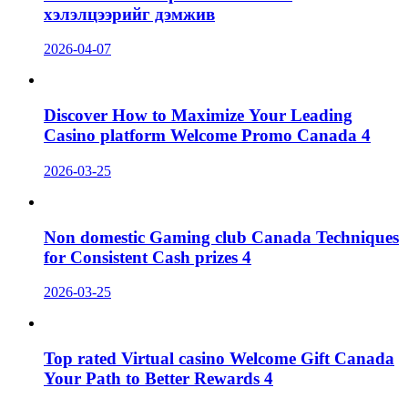
хэлэлцээрийг дэмжив
2026-04-07
Discover How to Maximize Your Leading
Casino platform Welcome Promo Canada 4
2026-03-25
Non domestic Gaming club Canada Techniques
for Consistent Cash prizes 4
2026-03-25
Top rated Virtual casino Welcome Gift Canada
Your Path to Better Rewards 4