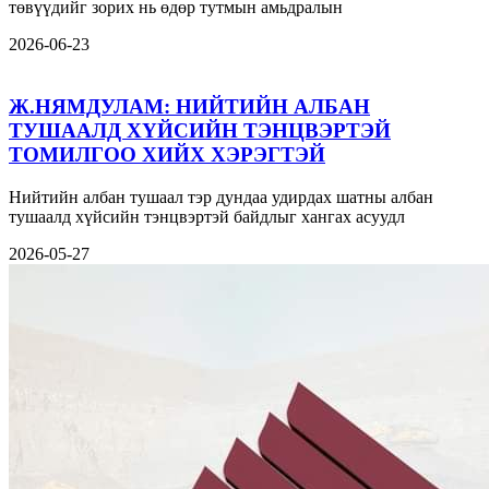
төвүүдийг зорих нь өдөр тутмын амьдралын
2026-06-23
Ж.НЯМДУЛАМ: НИЙТИЙН АЛБАН
ТУШААЛД ХҮЙСИЙН ТЭНЦВЭРТЭЙ
ТОМИЛГОО ХИЙХ ХЭРЭГТЭЙ
Нийтийн албан тушаал тэр дундаа удирдах шатны албан
тушаалд хүйсийн тэнцвэртэй байдлыг хангах асуудл
2026-05-27