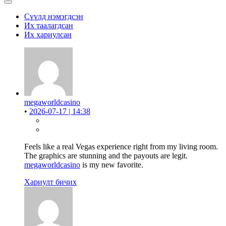
Сүүлд нэмэгдсэн
Их таалагдсан
Их хариулсан
megaworldcasino
•
2026-07-17 | 14:38
Feels like a real Vegas experience right from my living room.
The graphics are stunning and the payouts are legit.
megaworldcasino
is my new favorite.
Хариулт бичих