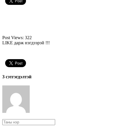
Post Views:
322
LIKE дарж нэгдээрэй !!!
3 cэтгэгдэлтэй