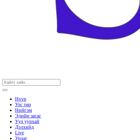
Нүүр
Улс төр
Нийгэм
Эдийн засаг
Уул уурхай
Дэлхийд
Live
Урлаг