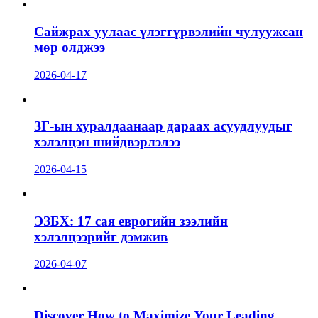
Сайжрах уулаас үлэггүрвэлийн чулуужсан
мөр олджээ
2026-04-17
ЗГ-ын хуралдаанаар дараах асуудлуудыг
хэлэлцэн шийдвэрлэлээ
2026-04-15
ЭЗБХ: 17 сая еврогийн зээлийн
хэлэлцээрийг дэмжив
2026-04-07
Discover How to Maximize Your Leading