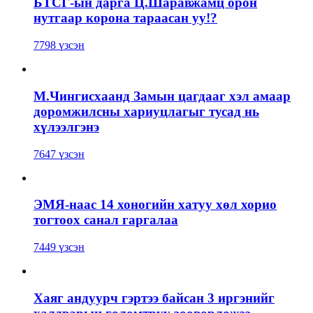
БТСГ-ын дарга Ц.Шаравжамц орон
нутгаар корона тараасан уу!?
7798 үзсэн
М.Чингисхаанд Замын цагдааг хэл амаар
доромжилсны хариуцлагыг тусад нь
хүлээлгэнэ
7647 үзсэн
ЭМЯ-наас 14 хоногийн хатуу хөл хорио
тогтоох санал гаргалаа
7449 үзсэн
Хаяг андуурч гэртээ байсан 3 иргэнийг