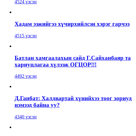
4524 үзсэн
Хадам ээжийгээ хүчирхийлсэн хэрэг гарчээ
4515 үзсэн
Батлан хамгаалахын сайд Г.Сайханбаяр та
хариуцлагаа хүлээж ОГЦОР!!!
4492 үзсэн
Д.Ганбат: Халдвартай хүнийхээ тоог зориуд
нэмээд байна уу?
4340 үзсэн