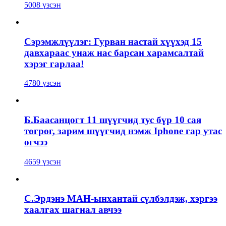
5008 үзсэн
Сэрэмжлүүлэг: Гурван настай хүүхэд 15
давхараас унаж нас барсан харамсалтай
хэрэг гарлаа!
4780 үзсэн
Б.Баасанцогт 11 шүүгчид тус бүр 10 сая
төгрөг, зарим шүүгчид нэмж Iphone гар утас
өгчээ
4659 үзсэн
С.Эрдэнэ МАН-ынхантай сүлбэлдэж, хэргээ
хаалгах шагнал авчээ