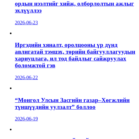
ордын нээлтийг хийж, олборлолтын ажлыг
эхлүүллээ
2026-06-23
Иргэдийн хяналт, оролцооны үр дүнд
авлигатай тэмцэх, төрийн байгууллагуудын
хариуцлага, ил тод байдлыг сайжруулах
боломжтой гэв
2026-06-22
“Монгол Улсын Засгийн газар–Хөгжлийн
түншүүдийн уулзалт” боллоо
2026-06-19