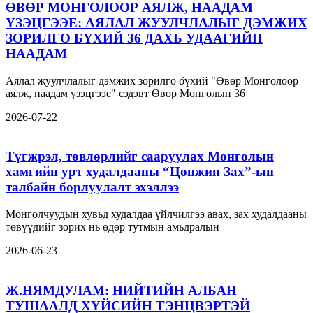
ӨВӨР МОНГОЛООР АЯЛЖ, НААДАМ
ҮЗЭЦГЭЭЕ: АЯЛАЛ ЖУУЛЧЛАЛЫГ ДЭМЖИХ
ЗОРИЛГО БҮХИЙ 36 ДАХЬ УДААГИЙН
НААДАМ
Аялал жуулчлалыг дэмжих зорилго бүхий "Өвөр Монголоор
аялж, наадам үзэцгээе" сэдэвт Өвөр Монголын 36
2026-07-22
Түгжрэл, төвлөрлийг сааруулах Монголын
хамгийн урт худалдааны “Цонжин Зах”-ын
талбайн борлуулалт эхэллээ
Монголчуудын хувьд худалдаа үйлчилгээ авах, зах худалдааны
төвүүдийг зорих нь өдөр тутмын амьдралын
2026-06-23
Ж.НЯМДУЛАМ: НИЙТИЙН АЛБАН
ТУШААЛД ХҮЙСИЙН ТЭНЦВЭРТЭЙ