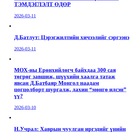
ТЭМДЭГЛЭЛТ ӨДӨР
2026-03-11
Д.Батлут: Цэрэгжилтийн хичээлийг сэргээнэ
2026-03-11
МОХ-ны Ерөнхийлөгч байхдаа 300 сая
төгрөг завшиж, шүүхийн хаалга татаж
явсан Д.Батбаяр Монгол наадам
цогцолборт шургалж, дахин “мөнгө идсэн”
үү?
2026-03-10
Н.Учрал: Хаврын чуулган иргэдийг үнийн