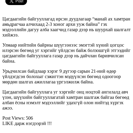
Цагдаагийн байгууллагад ирсэн дуудлагаар “манай ах хамтран
амьдрагчаа алчихаад 2-3 хоног архи ууж байна” гэх
мэдээллийн дагуу алба хаагчид газар дээр нь шуурхай шалгалт
хийжээ.
Улмаар нийтийн байрны шүүгээнээс эмэгтэй хүний цогцос
илэрсэн бөгөөд уг хэргийг үйлдсэн байж болзошгүй этгээдийг
цагдаагийн байгууллага газар дээр нь дайчлан баривчилсан
байна.
Урьдчилсан байдлаар хэрэг 9 дүгээр сарын 21-ний өдөр
үйлдэгдсэн болохыг сэжигтэн мэдүүлсэн бөгөөд одоогоор
мөрдөн шалгах ажиллагаа үргэлжилж байна.
Цагдаагийн байгууллага уг хэргийг онц ноцтой ангилалд авч
үзэн, шүүхийн байгууллагатай хамтран шалгаж байгаа бөгөөд
албан ёсны нэмэлт мэдээллийг удахгүй олон нийтэд хүргэх
ажээ.
Post Views:
506
LIKE дарж нэгдээрэй !!!