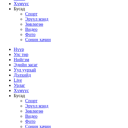
Хүмүүс
Бусад
Спорт
Эрүүл мэнд
Зөвлөгөө
Видео
Фото
Сонин хачин
Нүүр
Улс төр
Нийгэм
Эдийн засаг
Уул уурхай
Дэлхийд
Live
Урлаг
Хүмүүс
Бусад
Спорт
Эрүүл мэнд
Зөвлөгөө
Видео
Фото
Сонин хачин