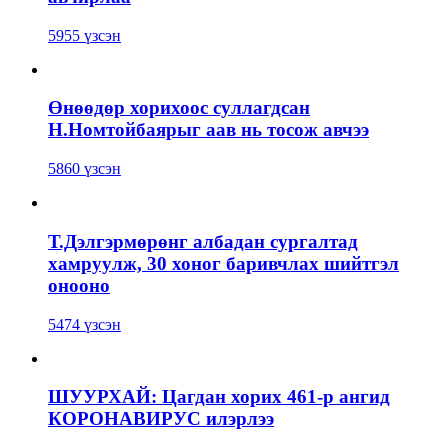
5955 үзсэн
Өнөөдөр хорихоос суллагдсан
Н.Номтойбаярыг аав нь тосож авчээ
5860 үзсэн
Т.Дэлгэрмөрөнг албадан сургалтад
хамруулж, 30 хоног баривчлах шийтгэл
онооно
5474 үзсэн
ШУУРХАЙ: Цагдан хорих 461-р ангид
КОРОНАВИРУС илэрлээ