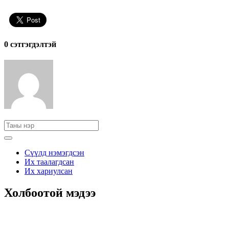
0 cэтгэгдэлтэй
Сүүлд нэмэгдсэн
Их таалагдсан
Их хариулсан
Холбоотой мэдээ