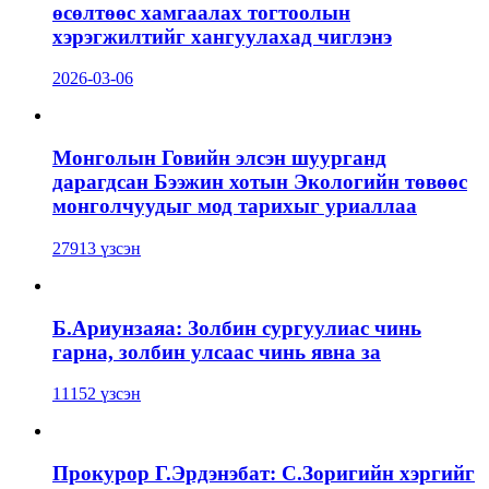
өсөлтөөс хамгаалах тогтоолын
хэрэгжилтийг хангуулахад чиглэнэ
2026-03-06
Монголын Говийн элсэн шуурганд
дарагдсан Бээжин хотын Экологийн төвөөс
монголчуудыг мод тарихыг уриаллаа
27913 үзсэн
Б.Ариунзаяа: Золбин сургуулиас чинь
гарна, золбин улсаас чинь явна за
11152 үзсэн
Прокурор Г.Эрдэнэбат: С.Зоригийн хэргийг