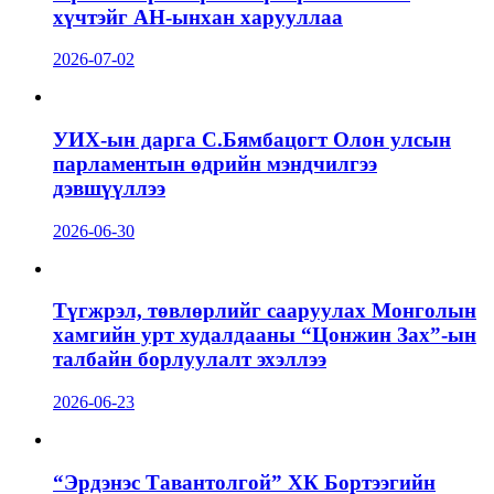
хүчтэйг АН-ынхан харууллаа
2026-07-02
УИХ-ын дарга С.Бямбацогт Олон улсын
парламентын өдрийн мэндчилгээ
дэвшүүллээ
2026-06-30
Түгжрэл, төвлөрлийг сааруулах Монголын
хамгийн урт худалдааны “Цонжин Зах”-ын
талбайн борлуулалт эхэллээ
2026-06-23
“Эрдэнэс Тавантолгой” ХК Бортээгийн