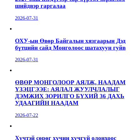
шийдвэр гаргалаа
2026-07-31
ОХУ-ын Өвөр Байгалын хязгаарын Дэд
бүтцийн сайд Монголоос шатахуун гуйв
2026-07-31
ӨВӨР МОНГОЛООР АЯЛЖ, НААДАМ
ҮЗЭЦГЭЭЕ: АЯЛАЛ ЖУУЛЧЛАЛЫГ
ДЭМЖИХ ЗОРИЛГО БҮХИЙ 36 ДАХЬ
УДААГИЙН НААДАМ
2026-07-22
Хүчтэй сөрөг хүчин хүчгүй олонхоос