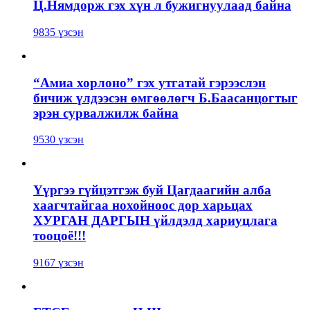
Ц.Нямдорж гэх хүн л бужигнуулаад байна
9835 үзсэн
“Амиа хорлоно” гэх утгатай гэрээслэн
бичиж үлдээсэн өмгөөлөгч Б.Баасанцогтыг
эрэн сурвалжилж байна
9530 үзсэн
Үүргээ гүйцэтгэж буй Цагдаагийн алба
хаагчтайгаа нохойноос дор харьцах
ХУРГАН ДАРГЫН үйлдэлд хариуцлага
тооцоё!!!
9167 үзсэн