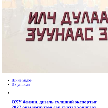
Шинэ мэдээ
Их уншсан
ОХУ бензин, дизель түлшний экспортыг
2027 оны нэгдүгээр сар хүртэл хориглох