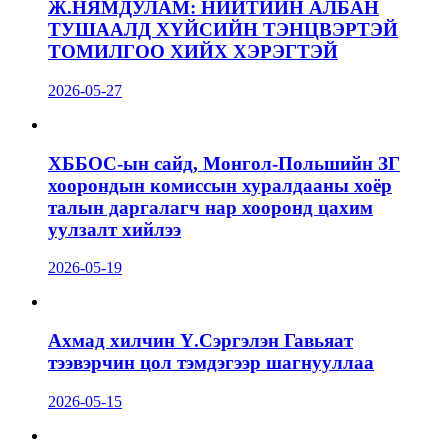
Ж.НЯМДУЛАМ: НИЙТИЙН АЛБАН
ТУШААЛД ХҮЙСИЙН ТЭНЦВЭРТЭЙ
ТОМИЛГОО ХИЙХ ХЭРЭГТЭЙ
2026-05-27
ХББОС-ын сайд, Монгол-Польшийн ЗГ
хоорондын комиссын хуралдааны хоёр
талын даргалагч нар хооронд цахим
уулзалт хийлээ
2026-05-19
Ахмад хилчин Ү.Сэргэлэн Гавьяат
тээвэрчин цол тэмдэгээр шагнууллаа
2026-05-15