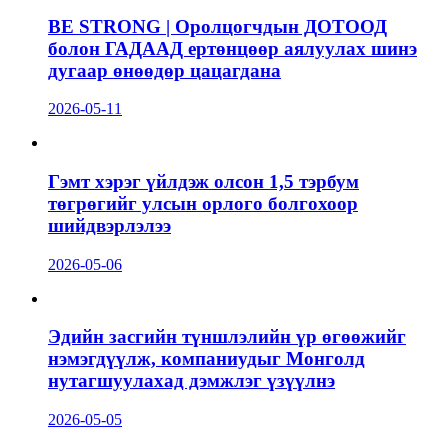
BE STRONG | Оролцогчдын ДОТООД
болон ГАДААД ертөнцөөр аялуулах шинэ
дугаар өнөөдөр цацагдана
2026-05-11
Гэмт хэрэг үйлдэж олсон 1,5 тэрбум
төгрөгийг улсын орлого болгохоор
шийдвэрлэлээ
2026-05-06
Эдийн засгийн түншлэлийн үр өгөөжийг
нэмэгдүүлж, компаниудыг Монголд
нутагшуулахад дэмжлэг үзүүлнэ
2026-05-05