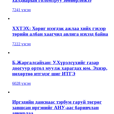
халдварын голомтруу зөөвөрлөжээ
7241 үзсэн
ХХТЭХ: Хориг нээгдэж ажлаа хийх гэхээр
төрийн албан хаагчид авлига нэхээд байна
7222 үзсэн
Б.Жаргалсайхан: У.Хүрэлсүхийг газар
доогуур ортол муулж харагдах юм. Эхнэр,
нөхөртөө итгэдэг шиг ИТГЭ
6028 үзсэн
Иргэдийн данснаас тэрбум гаруй төгрөг
завшсан иргэнийг АНУ-аас баривчлан
авчирлаа