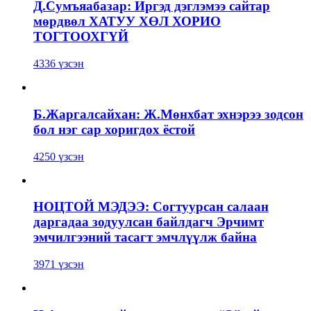
Д.Сумъяабазар: Иргэд дэглэмээ сайтар
мөрдвөл ХАТУУ ХӨЛ ХОРИО
ТОГТООХГҮЙ
4336 үзсэн
Б.Жаргалсайхан: Ж.Мөнхбат эхнэрээ зодсон
бол нэг сар хоригдох ёстой
4250 үзсэн
НОЦТОЙ МЭДЭЭ: Согтуурсан салаан
даргадаа зодуулсан байлдагч Эрчимт
эмчилгээний тасагт эмчлүүлж байна
3971 үзсэн