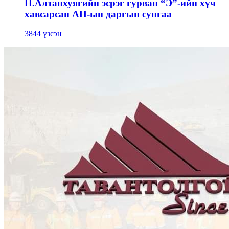
Н.Алтанхуягийн эсрэг гурван “Э”-ийн хүч
хавсарсан АН-ын даргын сунгаа
3844 үзсэн