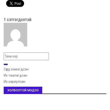
1 сэтгэгдэлтэй
Сүүлд нэмэгдсэн
Их таалагдсан
Их хариулсан
ХОЛБООТОЙ МЭДЭЭ