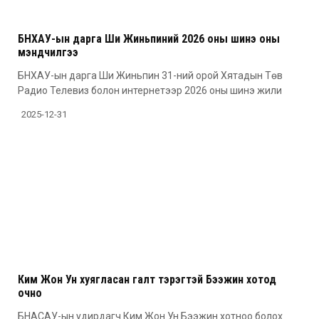
БНХАУ-ын дарга Ши Жиньпиний 2026 оны шинэ оны
мэндчилгээ
БНХАУ-ын дарга Ши Жиньпин 31-ний орой Хятадын Төв
Радио Телевиз болон интернетээр 2026 оны шинэ жили
2025-12-31
Ким Жон Ун хуягласан галт тэрэгтэй Бээжин хотод
очно
БНАСАУ-ын удирдагч Ким Жон Ун Бээжин хотноо болох