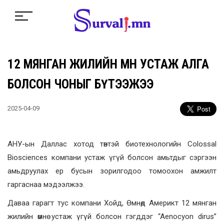
12 МЯНГАН ЖИЛИЙН ӨМНӨ УСТАЖ АЛГА
БОЛСОН ЧОНЫГ БҮТЭЭЖЭЭ
2025-04-09
АНУ-ын Даллас хотод төвтэй биотехнологийн Colossal
Biosciences компани устаж үгүй болсон амьтдыг сэргээн
амьдруулах ер бусын зорилгодоо томоохон амжилт
гаргаснаа мэдээлжээ.
Даваа гарагт тус компани Хойд, Өмнөд Америкт 12 мянган
жилийн өмнө устаж үгүй болсон гэгддэг “Aenocyon dirus”