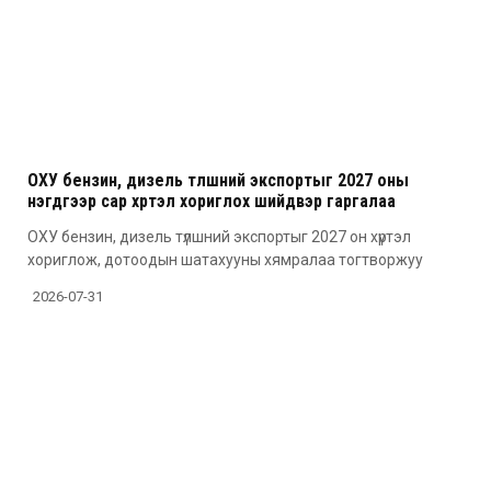
ОХУ бензин, дизель түлшний экспортыг 2027 оны
нэгдүгээр сар хүртэл хориглох шийдвэр гаргалаа
ОХУ бензин, дизель түлшний экспортыг 2027 он хүртэл
хориглож, дотоодын шатахууны хямралаа тогтворжуу
2026-07-31