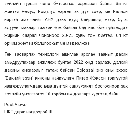
зүйлийн гурван чоно бүтээснээ зарласан байна. 35 кг
жинтэй Ремус, Ромулус нэртэй ах дүү хоёр, мөн Калиси
нэртэй эмэгчнийг АНУ дахь нууц байршилд үхэр, буга,
адууны махаар тэжээн өсгөж байгаа бөгөөд нас бие гүйцэхдээ
жирийн саарал чононоос 20-25 хувь том биетэй, 64 кг
орчим жинтэй болцгоохыг мөн мэдээлжээ.
Ген засварлах технологи ашиглан арслан зааныг дахин
амьдруулахаар ажиллаж буйгаа 2022 онд зарлаж, дэлхий
дахины анхаарлыг татаж байсан Colossal энэ оны эхээр
“Бөгжний эзэн” киноны найруулагч Питер Жэксон тэргүүтэй
хөрөнгө оруулагчдаас өндөр дүнтэй санхүүжилт босгосноор зах
зээлийн үнэлгээгээ 10 тэрбум ам.долларт хүргээд байв.
Post Views:
LIKE дарж нэгдээрэй !!!