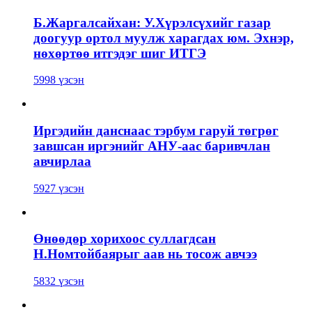
Б.Жаргалсайхан: У.Хүрэлсүхийг газар
доогуур ортол муулж харагдах юм. Эхнэр,
нөхөртөө итгэдэг шиг ИТГЭ
5998 үзсэн
Иргэдийн данснаас тэрбум гаруй төгрөг
завшсан иргэнийг АНУ-аас баривчлан
авчирлаа
5927 үзсэн
Өнөөдөр хорихоос суллагдсан
Н.Номтойбаярыг аав нь тосож авчээ
5832 үзсэн