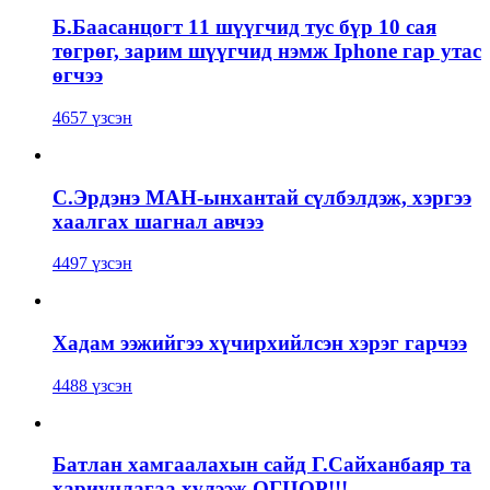
Б.Баасанцогт 11 шүүгчид тус бүр 10 сая
төгрөг, зарим шүүгчид нэмж Iphone гар утас
өгчээ
4657 үзсэн
С.Эрдэнэ МАН-ынхантай сүлбэлдэж, хэргээ
хаалгах шагнал авчээ
4497 үзсэн
Хадам ээжийгээ хүчирхийлсэн хэрэг гарчээ
4488 үзсэн
Батлан хамгаалахын сайд Г.Сайханбаяр та
хариуцлагаа хүлээж ОГЦОР!!!