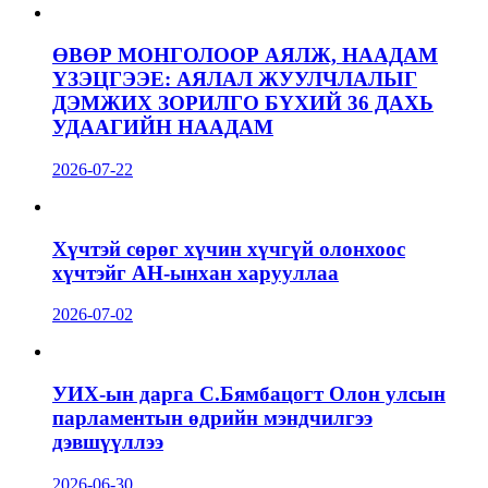
ӨВӨР МОНГОЛООР АЯЛЖ, НААДАМ
ҮЗЭЦГЭЭЕ: АЯЛАЛ ЖУУЛЧЛАЛЫГ
ДЭМЖИХ ЗОРИЛГО БҮХИЙ 36 ДАХЬ
УДААГИЙН НААДАМ
2026-07-22
Хүчтэй сөрөг хүчин хүчгүй олонхоос
хүчтэйг АН-ынхан харууллаа
2026-07-02
УИХ-ын дарга С.Бямбацогт Олон улсын
парламентын өдрийн мэндчилгээ
дэвшүүллээ
2026-06-30