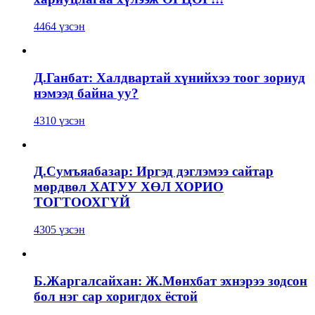
4464 үзсэн
Д.Ганбат: Халдвартай хүнийхээ тоог зориуд
нэмээд байна уу?
4310 үзсэн
Д.Сумъяабазар: Иргэд дэглэмээ сайтар
мөрдвөл ХАТУУ ХӨЛ ХОРИО
ТОГТООХГҮЙ
4305 үзсэн
Б.Жаргалсайхан: Ж.Мөнхбат эхнэрээ зодсон
бол нэг сар хоригдох ёстой