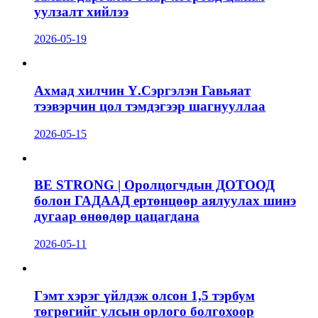
уулзалт хийлээ
2026-05-19
Ахмад хилчин Ү.Сэргэлэн Гавьяат
тээвэрчин цол тэмдэгээр шагнууллаа
2026-05-15
BE STRONG | Оролцогчдын ДОТООД
болон ГАДААД ертөнцөөр аялуулах шинэ
дугаар өнөөдөр цацагдана
2026-05-11
Гэмт хэрэг үйлдэж олсон 1,5 тэрбум
төгрөгийг улсын орлого болгохоор