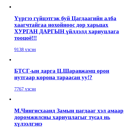
Үүргээ гүйцэтгэж буй Цагдаагийн алба
хаагчтайгаа нохойноос дор харьцах
ХУРГАН ДАРГЫН үйлдэлд хариуцлага
тооцоё!!!
9138 үзсэн
БТСГ-ын дарга Ц.Шаравжамц орон
нутгаар корона тараасан уу!?
7767 үзсэн
М.Чингисхаанд Замын цагдааг хэл амаар
доромжилсны хариуцлагыг тусад нь
хүлээлгэнэ