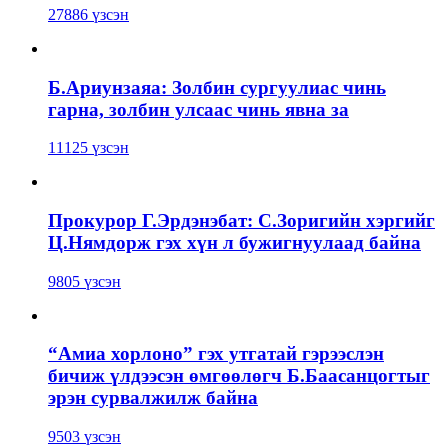
27886 үзсэн
Б.Ариунзаяа: Золбин сургуулиас чинь
гарна, золбин улсаас чинь явна за
11125 үзсэн
Прокурор Г.Эрдэнэбат: С.Зоригийн хэргийг
Ц.Нямдорж гэх хүн л бужигнуулаад байна
9805 үзсэн
“Амиа хорлоно” гэх утгатай гэрээслэн
бичиж үлдээсэн өмгөөлөгч Б.Баасанцогтыг
эрэн сурвалжилж байна
9503 үзсэн