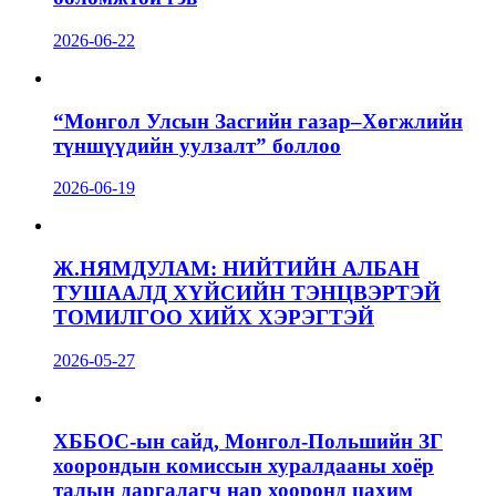
2026-06-22
“Монгол Улсын Засгийн газар–Хөгжлийн
түншүүдийн уулзалт” боллоо
2026-06-19
Ж.НЯМДУЛАМ: НИЙТИЙН АЛБАН
ТУШААЛД ХҮЙСИЙН ТЭНЦВЭРТЭЙ
ТОМИЛГОО ХИЙХ ХЭРЭГТЭЙ
2026-05-27
ХББОС-ын сайд, Монгол-Польшийн ЗГ
хоорондын комиссын хуралдааны хоёр
талын даргалагч нар хооронд цахим