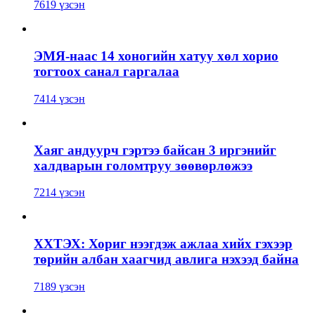
7619 үзсэн
ЭМЯ-наас 14 хоногийн хатуу хөл хорио
тогтоох санал гаргалаа
7414 үзсэн
Хаяг андуурч гэртээ байсан 3 иргэнийг
халдварын голомтруу зөөвөрлөжээ
7214 үзсэн
ХХТЭХ: Хориг нээгдэж ажлаа хийх гэхээр
төрийн албан хаагчид авлига нэхээд байна
7189 үзсэн