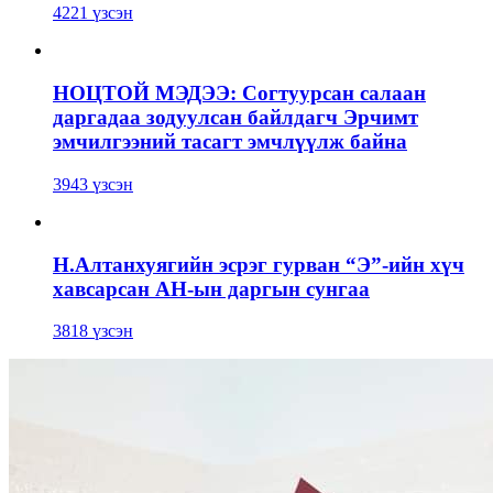
4221 үзсэн
НОЦТОЙ МЭДЭЭ: Согтуурсан салаан
даргадаа зодуулсан байлдагч Эрчимт
эмчилгээний тасагт эмчлүүлж байна
3943 үзсэн
Н.Алтанхуягийн эсрэг гурван “Э”-ийн хүч
хавсарсан АН-ын даргын сунгаа
3818 үзсэн