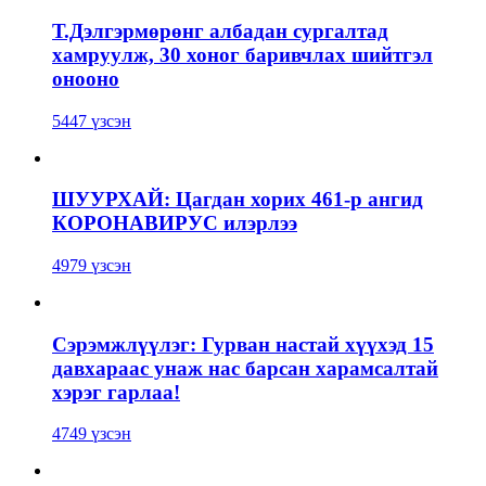
Т.Дэлгэрмөрөнг албадан сургалтад
хамруулж, 30 хоног баривчлах шийтгэл
онооно
5447 үзсэн
ШУУРХАЙ: Цагдан хорих 461-р ангид
КОРОНАВИРУС илэрлээ
4979 үзсэн
Сэрэмжлүүлэг: Гурван настай хүүхэд 15
давхараас унаж нас барсан харамсалтай
хэрэг гарлаа!
4749 үзсэн