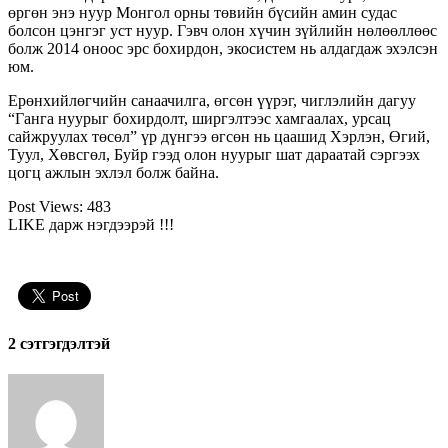
өргөн энэ нуур Монгол орны төвийн бүсийн амин судас
болсон цэнгэг уст нуур. Гэвч олон хүчин зүйлийн нөлөөллөөс
болж 2014 оноос эрс бохирдон, экосистем нь алдагдаж эхэлсэн
юм.
Ерөнхийлөгчийн санаачилга, өгсөн үүрэг, чиглэлийн дагуу
“Ганга нуурыг бохирдолт, ширгэлтээс хамгаалах, урсац
сайжруулах төсөл” үр дүнгээ өгсөн нь цаашид Хэрлэн, Өгий,
Туул, Хөвсгөл, Буйр гээд олон нуурыг шат дараатай сэргээх
цогц ажлын эхлэл болж байна.
Post Views:
483
LIKE дарж нэгдээрэй !!!
2 cэтгэгдэлтэй