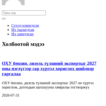
Сүүлд нэмэгдсэн
Их таалагдсан
Их хариулсан
Холбоотой мэдээ
ОХУ бензин, дизель түлшний экспортыг 2027
оны нэгдүгээр сар хүртэл хориглох шийдвэр
гаргалаа
ОХУ бензин, дизель түлшний экспортыг 2027 он хүртэл
хориглож, дотоодын шатахууны хямралаа тогтворжуу
2026-07-31