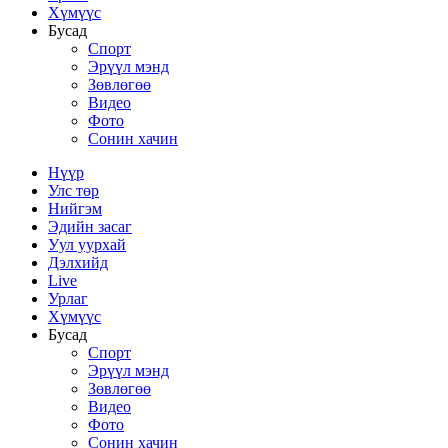
Хүмүүс
Бусад
Спорт
Эрүүл мэнд
Зөвлөгөө
Видео
Фото
Сонин хачин
Нүүр
Улс төр
Нийгэм
Эдийн засаг
Уул уурхай
Дэлхийд
Live
Урлаг
Хүмүүс
Бусад
Спорт
Эрүүл мэнд
Зөвлөгөө
Видео
Фото
Сонин хачин