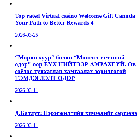
Top rated Virtual casino Welcome Gift Canada
Your Path to Better Rewards 4
2026-03-25
“Морин хуур“ болон “Монгол тэмээний
өдөр”-өөр БҮХ НИЙТЭЭР АМРАХГҮЙ. Өв
соёлоо тунхаглан хамгаалах зорилготой
ТЭМДЭГЛЭЛТ ӨДӨР
2026-03-11
Д.Батлут: Цэрэгжилтийн хичээлийг сэргээнэ
2026-03-11