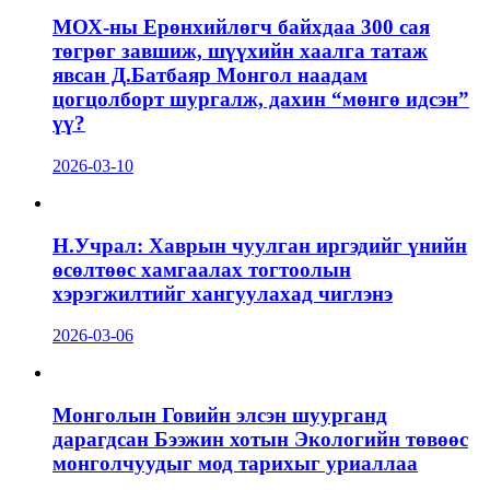
МОХ-ны Ерөнхийлөгч байхдаа 300 сая
төгрөг завшиж, шүүхийн хаалга татаж
явсан Д.Батбаяр Монгол наадам
цогцолборт шургалж, дахин “мөнгө идсэн”
үү?
2026-03-10
Н.Учрал: Хаврын чуулган иргэдийг үнийн
өсөлтөөс хамгаалах тогтоолын
хэрэгжилтийг хангуулахад чиглэнэ
2026-03-06
Монголын Говийн элсэн шуурганд
дарагдсан Бээжин хотын Экологийн төвөөс
монголчуудыг мод тарихыг уриаллаа