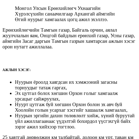
Монгол Улсын Ерөнхийлөгч Ухнаагийн
Хүрэлсүхийн санаачилгаар Архангай аймгийн
Өгий нуурыг хамгаалах цогц ажил эхэллээ.
Ерөнхийлөгчийн Тамгын газар, Байгаль орчин, аялал
жуулчлалын яам, Онцгой байдлын ерөнхий газар, Усны газар,
аймгийн Засаг даргын Тамгын газрын хамтарсан ажлын хэсэг
орон нутагт ажиллалаа.
АЖЛЫН ХЭСЭГ:
Нуурын ёроолд хаягдсан их хэмжээний загасны
торнуудыг татаж гаргах,
Эх цутгал болох хөгшин Орхон голыг хамгаалж
урсацыг сайжруулах,
Нуурт цутгаж буй хөгшин Орхон болон эх авч буй
Хоолойн голын усархаг хэсгийг хашаалж хамгаалах,
Нуурын эргийн дахин төлөвлөлт хийж, хүний буруутай
үйл ажиллагаанаас үүдэлтэй бохирдол үүсгэхгүй байх
зэрэг ажил хийхээр тогтлоо.
25 хавтгай дөрвөлжин км талбайтай, долоон км урт, таван км