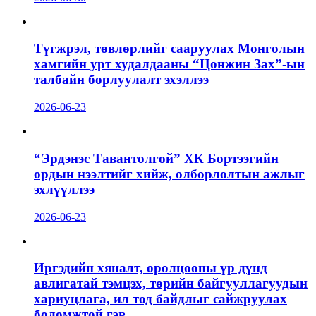
Түгжрэл, төвлөрлийг сааруулах Монголын
хамгийн урт худалдааны “Цонжин Зах”-ын
талбайн борлуулалт эхэллээ
2026-06-23
“Эрдэнэс Тавантолгой” ХК Бортээгийн
ордын нээлтийг хийж, олборлолтын ажлыг
эхлүүллээ
2026-06-23
Иргэдийн хяналт, оролцооны үр дүнд
авлигатай тэмцэх, төрийн байгууллагуудын
хариуцлага, ил тод байдлыг сайжруулах
боломжтой гэв