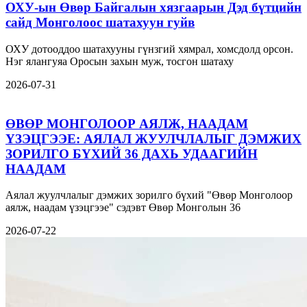
ОХУ-ын Өвөр Байгалын хязгаарын Дэд бүтцийн
сайд Монголоос шатахуун гуйв
ОХУ дотооддоо шатахууны гүнзгий хямрал, хомсдолд орсон.
Нэг ялангуяа Оросын захын муж, тосгон шатаху
2026-07-31
ӨВӨР МОНГОЛООР АЯЛЖ, НААДАМ
ҮЗЭЦГЭЭЕ: АЯЛАЛ ЖУУЛЧЛАЛЫГ ДЭМЖИХ
ЗОРИЛГО БҮХИЙ 36 ДАХЬ УДААГИЙН
НААДАМ
Аялал жуулчлалыг дэмжих зорилго бүхий "Өвөр Монголоор
аялж, наадам үзэцгээе" сэдэвт Өвөр Монголын 36
2026-07-22