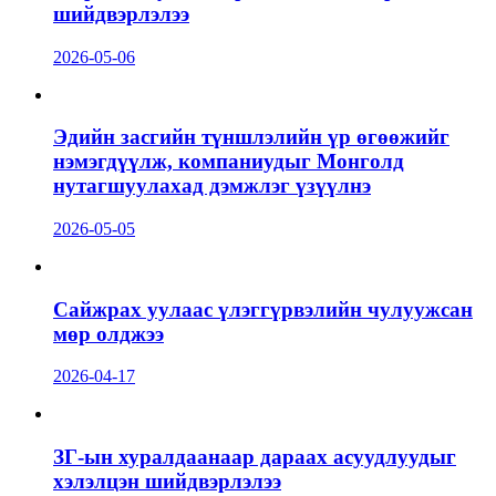
шийдвэрлэлээ
2026-05-06
Эдийн засгийн түншлэлийн үр өгөөжийг
нэмэгдүүлж, компаниудыг Монголд
нутагшуулахад дэмжлэг үзүүлнэ
2026-05-05
Сайжрах уулаас үлэггүрвэлийн чулуужсан
мөр олджээ
2026-04-17
ЗГ-ын хуралдаанаар дараах асуудлуудыг
хэлэлцэн шийдвэрлэлээ