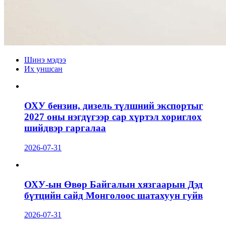
Шинэ мэдээ
Их уншсан
ОХУ бензин, дизель түлшний экспортыг
2027 оны нэгдүгээр сар хүртэл хориглох
шийдвэр гаргалаа
2026-07-31
ОХУ-ын Өвөр Байгалын хязгаарын Дэд
бүтцийн сайд Монголоос шатахуун гуйв
2026-07-31