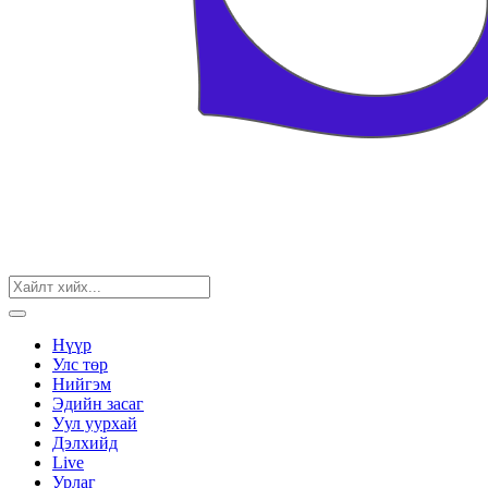
Нүүр
Улс төр
Нийгэм
Эдийн засаг
Уул уурхай
Дэлхийд
Live
Урлаг