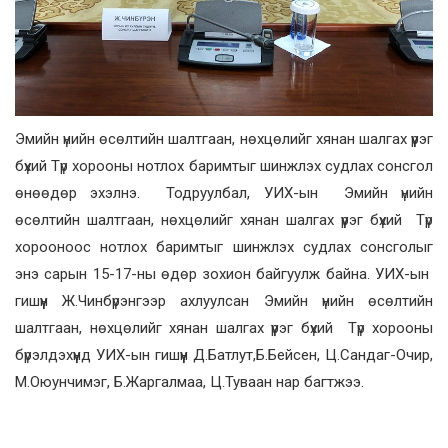
Эмийн үнийн өсөлтийн шалтгаан, нөхцөлийг хянан шалгах үүрэг
бүхий Түр хорооны нотлох баримтыг шинжлэх судлах сонсгол
өнөөдөр эхэлнэ. Тодруулбал, УИХ-ын Эмийн үнийн
өсөлтийн шалтгаан, нөхцөлийг хянан шалгах үүрэг бүхий Түр
хорооноос нотлох баримтыг шинжлэх судлах сонсголыг
энэ сарын 15-17-ны өдөр зохион байгуулж байна. УИХ-ын
гишүүн Ж.Чинбүрэнгээр ахлуулсан Эмийн үнийн өсөлтийн
шалтгаан, нөхцөлийг хянан шалгах үүрэг бүхий Түр хорооны
бүрэлдэхүүнд УИХ-ын гишүүн Д.Батлут,Б.Бейсен, Ц.Сандаг-Очир,
М.Оюунчимэг, Б.Жаргалмаа, Ц.Туваан нар багтжээ.