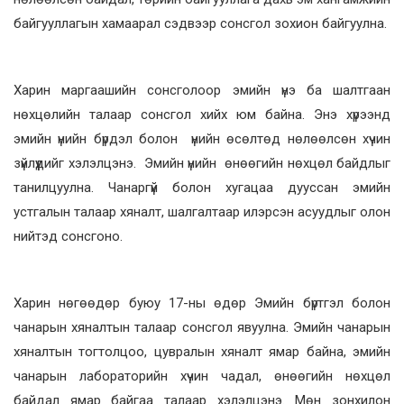
байгууллагын хамаарал сэдвээр сонсгол зохион байгуулна.
Харин маргаашийн сонсголоор эмийн үнэ ба шалтгаан
нөхцөлийн талаар сонсгол хийх юм байна. Энэ хүрээнд
эмийн үнийн бүрдэл болон үнийн өсөлтөд нөлөөлсөн хүчин
зүйлүүдийг хэлэлцэнэ. Эмийн үнийн өнөөгийн нөхцөл байдлыг
танилцуулна. Чанаргүй болон хугацаа дууссан эмийн
устгалын талаар хяналт, шалгалтаар илэрсэн асуудлыг олон
нийтэд сонсгоно.
Харин нөгөөдөр буюу 17-ны өдөр Эмийн бүртгэл болон
чанарын хяналтын талаар сонсгол явуулна. Эмийн чанарын
хяналтын тогтолцоо, цувралын хяналт ямар байна, эмийн
чанарын лабораторийн хүчин чадал, өнөөгийн нөхцөл
байдал ямар байгаа талаар хэлэлцэнэ. Мөн зонхилон