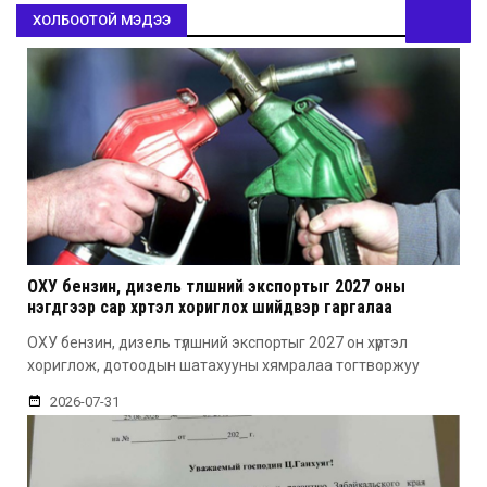
ХОЛБООТОЙ МЭДЭЭ
ОХУ бензин, дизель түлшний экспортыг 2027 оны
нэгдүгээр сар хүртэл хориглох шийдвэр гаргалаа
ОХУ бензин, дизель түлшний экспортыг 2027 он хүртэл
хориглож, дотоодын шатахууны хямралаа тогтворжуу
2026-07-31