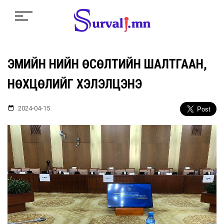
ЭМИЙН ҮНИЙН ӨСӨЛТИЙН ШАЛТГААН,
НӨХЦӨЛИЙГ ХЭЛЭЛЦЭНЭ
2024-04-15