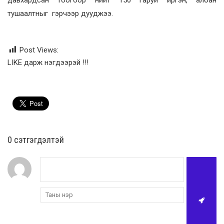
тушаалтныг гэрчээр дууджээ.
Post Views:
LIKE дарж нэгдээрэй !!!
0 cэтгэгдэлтэй