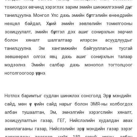
тохиолдох өвчинд хэрэглэх зарим эмийн шинжилгээний дүнг
танилцуулна. Монгол Улс дахь эмийн бүртгэлийн өнөөдрийн
нөхцөл байдал, Хүний эмийн зөвлөлийн томилгооны
зохицуулалт, эмийн бүртгэл дэх ашиг сонирхлын зөрчил
болон хяналт шалгалтаар илэрсэн асуудлуудыг
танилцуулна. Эм хангамжийн байгууллагын тусгай
зөвшөөрөл олгох явц дахь ашиг сонирхлын талаар
мэдээлнэ. Эмийн салбар дахь монопол тогтолцоог
нотолгоогоор үзүүлнэ.
Нотлох баримтыг судлан шинжлэх сонсголд Эрүүл мэндийн
сайд, мөн үе үеийн сайд нарыг болон ЭМЯ-ны холбогдох
албан тушаалтан, Эм, эмнэлгийн хэрэгслийн хяналт,
зохицуулалтын газар, ГЕГ, Нийслэлийн худалдан авах
ажиллагааны газар, Нийслэлийн эрүүл мэндийн газар зэрэг
давхардсан тоогоор нийт 150 гаруй иргэн, албан