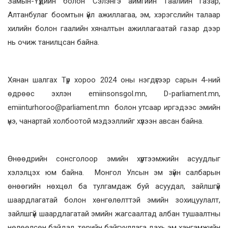
Замын-Үүдийн болон Сэлэнгэ аймгийн Гаалийн газар,
Алтанбулаг боомтын үйл ажиллагаа, эм, хэрэгслийн талаар
хилийн болон гаалийн хяналтын ажиллагаатай газар дээр
нь очиж танилцсан байна.
Хянан шалгах Түр хороо 2024 оны нэгдүгээр сарын 4-ний
өдрөөс эхлэн emiinsonsgol.mn, D-parliament.mn,
emiinturhoroo@parliament.mn болон утсаар иргэдээс эмийн
үнэ, чанартай холбоотой мэдээллийг хүлээн авсан байна.
Өнөөдрийн сонсголоор эмийн хүртээмжийн асуудлыг
хэлэлцэх юм байна. Монгол Улсын эм зүйн салбарын
өнөөгийн нөхцөл ба тулгамдаж буй асуудал, зайлшгүй
шаардлагатай болон хөнгөлөлттэй эмийн зохицуулалт,
зайлшгүй шаардлагатай эмийн жагсаалтад албан тушаалтны
нөлөөлсөн байдал, төрийн байгууллага дахь эм хангамжийн