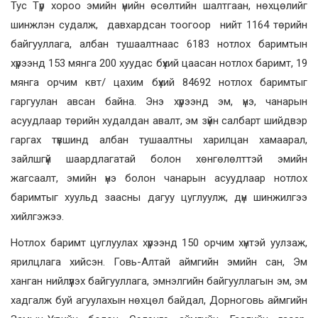
Тус Түр хороо эмийн үнийн өсөлтийн шалтгаан, нөхцөлийг
шинжлэн судалж, давхардсан тоогоор нийт 1164 төрийн
байгууллага, албан тушаалтнаас 6183 нотлох баримтын
хүрээнд 153 мянга 200 хуудас бүхий цаасан нотлох баримт, 19
мянга орчим квт/ цахим бүхий 84692 нотлох баримтыг
гаргуулан авсан байна. Энэ хүрээнд эм, үнэ, чанарын
асуудлаар төрийн худалдан авалт, эм зүйн салбарт шийдвэр
гаргах түвшинд албан тушаалтны харилцан хамаарал,
зайлшгүй шаардлагатай болон хөнгөлөлттэй эмийн
жагсаалт, эмийн үнэ болон чанарын асуудлаар нотлох
баримтыг хуульд заасны дагуу цуглуулж, дүн шинжилгээ
хийлгэжээ.
Нотлох баримт цуглуулах хүрээнд 150 орчим хүнтэй уулзаж,
ярилцлага хийсэн. Говь-Алтай аймгийн эмийн сан, Эм
ханган нийлүүлэх байгууллага, эмнэлгийн байгууллагын эм, эм
хадгалж буй агуулахын нөхцөл байдал, Дорноговь аймгийн