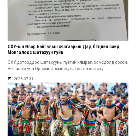
ОХУ-ын Өвөр Байгалын хязгаарын Дэд бүтцийн сайд
Монголоос шатахуун гуйв
ОХУ дотооддоо шатахууны гүнзгий хямрал, хомсдолд орсон.
Нэг ялангуяа Оросын захын муж, тосгон шатаху
2026-07-31