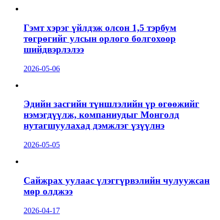
Гэмт хэрэг үйлдэж олсон 1,5 тэрбум
төгрөгийг улсын орлого болгохоор
шийдвэрлэлээ
2026-05-06
Эдийн засгийн түншлэлийн үр өгөөжийг
нэмэгдүүлж, компаниудыг Монголд
нутагшуулахад дэмжлэг үзүүлнэ
2026-05-05
Сайжрах уулаас үлэггүрвэлийн чулуужсан
мөр олджээ
2026-04-17