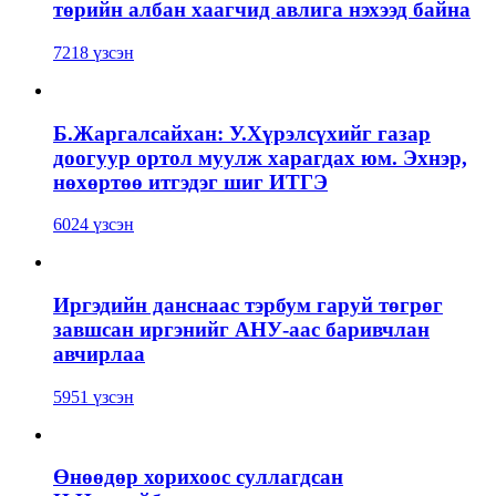
төрийн албан хаагчид авлига нэхээд байна
7218 үзсэн
Б.Жаргалсайхан: У.Хүрэлсүхийг газар
доогуур ортол муулж харагдах юм. Эхнэр,
нөхөртөө итгэдэг шиг ИТГЭ
6024 үзсэн
Иргэдийн данснаас тэрбум гаруй төгрөг
завшсан иргэнийг АНУ-аас баривчлан
авчирлаа
5951 үзсэн
Өнөөдөр хорихоос суллагдсан