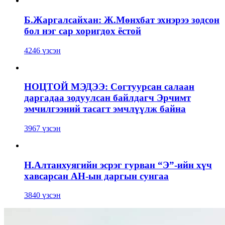
Б.Жаргалсайхан: Ж.Мөнхбат эхнэрээ зодсон
бол нэг сар хоригдох ёстой
4246 үзсэн
НОЦТОЙ МЭДЭЭ: Согтуурсан салаан
даргадаа зодуулсан байлдагч Эрчимт
эмчилгээний тасагт эмчлүүлж байна
3967 үзсэн
Н.Алтанхуягийн эсрэг гурван “Э”-ийн хүч
хавсарсан АН-ын даргын сунгаа
3840 үзсэн