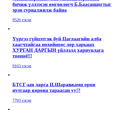
бичиж үлдээсэн өмгөөлөгч Б.Баасанцогтыг
эрэн сурвалжилж байна
9526 үзсэн
Үүргээ гүйцэтгэж буй Цагдаагийн алба
хаагчтайгаа нохойноос дор харьцах
ХУРГАН ДАРГЫН үйлдэлд хариуцлага
тооцоё!!!
9163 үзсэн
БТСГ-ын дарга Ц.Шаравжамц орон
нутгаар корона тараасан уу!?
7793 үзсэн