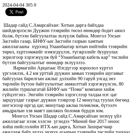
2024-04-04
305
0
Шадар сайд С.Амарсайхан: Хотын дарга байхдаа
шийдвэрлэсэн Дүүжин тээврийн төсөл өнөөдөр бодит ажил
болж, бүтээн байгуулалтаа эхлүүлж байна. Монгол Улсын
Засгийн газар, БНФУ-ын Засгийн газрын хамтын
ажиллагааны хүрээнд Улаанбаатар хотын нийтийн тээврийн
төрөл, хүртээмжийг нэмэгдүүлэх, түгжрэлийг бууруулах
зорилгоор хэрэгжүүлж буй “Улаанбаатар кабель кар” төслийн
бүтээн байгуулалтыг өнөөдөр эхлүүллээ.
Яармагийн Арцатаас Нэгдүгээр хороолол хүртэл
үргэлжлэх, 4.2 км урттай дүүжин замын тээврийн шугамыг
байгуулах барилгын ажлыг дэлхийн 90 гаруй улсад энэ
төрлийн бүтээн байгуулалтыг амжилттай хэрэгжүүлсэн, 80
жилийн туршлагатай БНФУ-ын “Пома” компани хийж
гүйцэтгэнэ. Энгийн тээврийн хэрэгслээр талдаа нэг цаг
зарцуулдаг газрыг дүүжин тээврээр 12 минутад туулах бөгөөд
ингэснээр иргэд цаг, минутаар ажлаа төлөвлөж, бүтээлч
амьдралын хэв маягт шилжих боломж бүрдэх юм.
Монгол Улсын Шадар сайд С.Амарсайхан энэхүү үйл
ажиллагааг нээж хэлсэн үгэндээ “Миний бие 2017 оноос
хойш нийслэлийн ИТХ-ын дарга, Хотын Захирагчаар
ажиллаж байх үедээ энэхүү агаарын тээврийн төслийн тооцоо