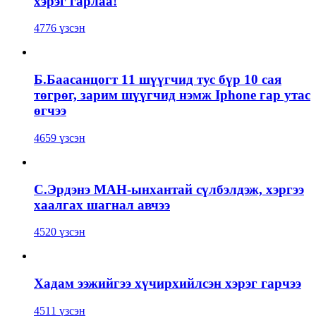
хэрэг гарлаа!
4776 үзсэн
Б.Баасанцогт 11 шүүгчид тус бүр 10 сая
төгрөг, зарим шүүгчид нэмж Iphone гар утас
өгчээ
4659 үзсэн
С.Эрдэнэ МАН-ынхантай сүлбэлдэж, хэргээ
хаалгах шагнал авчээ
4520 үзсэн
Хадам ээжийгээ хүчирхийлсэн хэрэг гарчээ
4511 үзсэн