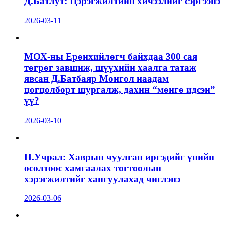
Д.Батлут: Цэрэгжилтийн хичээлийг сэргээнэ
2026-03-11
МОХ-ны Ерөнхийлөгч байхдаа 300 сая
төгрөг завшиж, шүүхийн хаалга татаж
явсан Д.Батбаяр Монгол наадам
цогцолборт шургалж, дахин “мөнгө идсэн”
үү?
2026-03-10
Н.Учрал: Хаврын чуулган иргэдийг үнийн
өсөлтөөс хамгаалах тогтоолын
хэрэгжилтийг хангуулахад чиглэнэ
2026-03-06