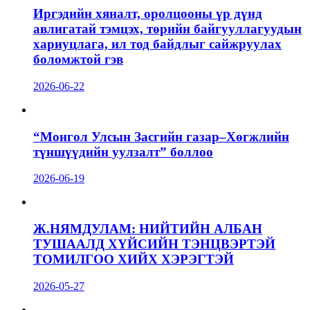
Иргэдийн хяналт, оролцооны үр дүнд
авлигатай тэмцэх, төрийн байгууллагуудын
хариуцлага, ил тод байдлыг сайжруулах
боломжтой гэв
2026-06-22
“Монгол Улсын Засгийн газар–Хөгжлийн
түншүүдийн уулзалт” боллоо
2026-06-19
Ж.НЯМДУЛАМ: НИЙТИЙН АЛБАН
ТУШААЛД ХҮЙСИЙН ТЭНЦВЭРТЭЙ
ТОМИЛГОО ХИЙХ ХЭРЭГТЭЙ
2026-05-27