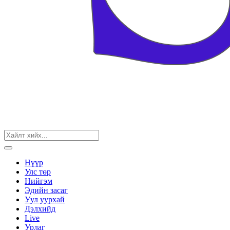
Нүүр
Улс төр
Нийгэм
Эдийн засаг
Уул уурхай
Дэлхийд
Live
Урлаг