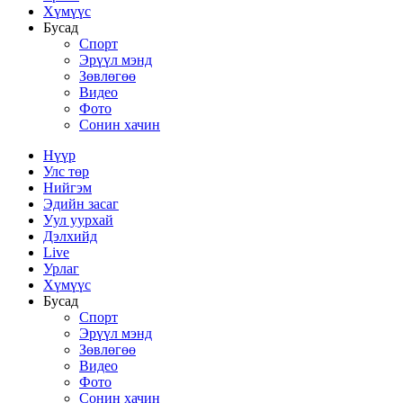
Хүмүүс
Бусад
Спорт
Эрүүл мэнд
Зөвлөгөө
Видео
Фото
Сонин хачин
Нүүр
Улс төр
Нийгэм
Эдийн засаг
Уул уурхай
Дэлхийд
Live
Урлаг
Хүмүүс
Бусад
Спорт
Эрүүл мэнд
Зөвлөгөө
Видео
Фото
Сонин хачин