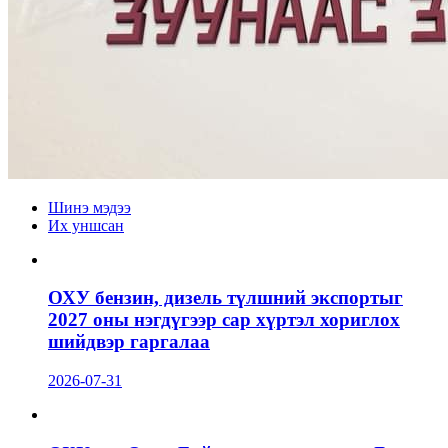
Шинэ мэдээ
Их уншсан
ОХУ бензин, дизель түлшний экспортыг
2027 оны нэгдүгээр сар хүртэл хориглох
шийдвэр гаргалаа
2026-07-31