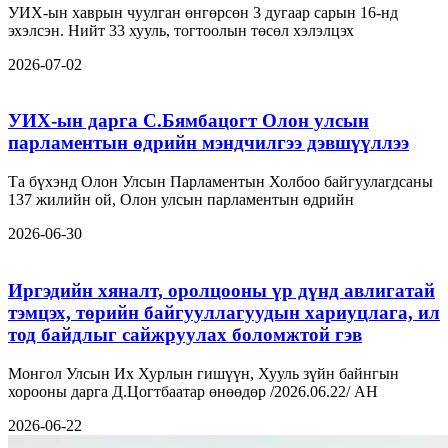
УИХ-ын хаврын чуулган өнгөрсөн 3 дугаар сарын 16-нд
эхэлсэн. Нийт 33 хууль, тогтоолын төсөл хэлэлцэх
2026-07-02
УИХ-ын дарга С.Бямбацогт Олон улсын
парламентын өдрийн мэндчилгээ дэвшүүллээ
Та бүхэнд Олон Улсын Парламентын Холбоо байгуулагдсаны
137 жилийн ой, Олон улсын парламентын өдрийн
2026-06-30
Иргэдийн хяналт, оролцооны үр дүнд авлигатай
тэмцэх, төрийн байгууллагуудын хариуцлага, ил
тод байдлыг сайжруулах боломжтой гэв
Монгол Улсын Их Хурлын гишүүн, Хууль зүйн байнгын
хорооны дарга Д.Цогтбаатар өнөөдөр /2026.06.22/ АН
2026-06-22