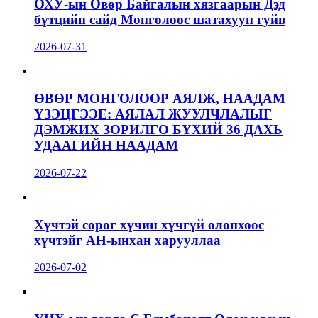
ОХУ-ын Өвөр Байгалын хязгаарын Дэд
бүтцийн сайд Монголоос шатахуун гуйв
2026-07-31
ӨВӨР МОНГОЛООР АЯЛЖ, НААДАМ
ҮЗЭЦГЭЭЕ: АЯЛАЛ ЖУУЛЧЛАЛЫГ
ДЭМЖИХ ЗОРИЛГО БҮХИЙ 36 ДАХЬ
УДААГИЙН НААДАМ
2026-07-22
Хүчтэй сөрөг хүчин хүчгүй олонхоос
хүчтэйг АН-ынхан харууллаа
2026-07-02