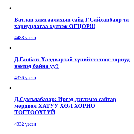
Батлан хамгаалахын сайд Г.Сайханбаяр та
хариуцлагаа хүлээж ОГЦОР!!!
4488 үзсэн
Д.Ганбат: Халдвартай хүнийхээ тоог зориуд
нэмээд байна уу?
4336 үзсэн
Д.Сумъяабазар: Иргэд дэглэмээ сайтар
мөрдвөл ХАТУУ ХӨЛ ХОРИО
ТОГТООХГҮЙ
4332 үзсэн