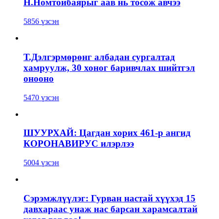
Н.Номтойбаярыг аав нь тосож авчээ
5856 үзсэн
Т.Дэлгэрмөрөнг албадан сургалтад
хамруулж, 30 хоног баривчлах шийтгэл
онооно
5470 үзсэн
ШУУРХАЙ: Цагдан хорих 461-р ангид
КОРОНАВИРУС илэрлээ
5004 үзсэн
Сэрэмжлүүлэг: Гурван настай хүүхэд 15
давхараас унаж нас барсан харамсалтай