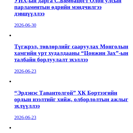
УИХ-ын дарга С.Бямбацогт Олон улсын
парламентын өдрийн мэндчилгээ
дэвшүүллээ
2026-06-30
Түгжрэл, төвлөрлийг сааруулах Монголын
хамгийн урт худалдааны “Цонжин Зах”-ын
талбайн борлуулалт эхэллээ
2026-06-23
“Эрдэнэс Тавантолгой” ХК Бортээгийн
ордын нээлтийг хийж, олборлолтын ажлыг
эхлүүллээ
2026-06-23