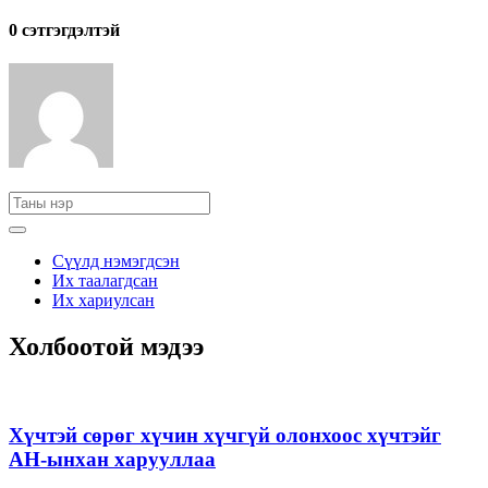
0 cэтгэгдэлтэй
Сүүлд нэмэгдсэн
Их таалагдсан
Их хариулсан
Холбоотой мэдээ
Хүчтэй сөрөг хүчин хүчгүй олонхоос хүчтэйг
АН-ынхан харууллаа