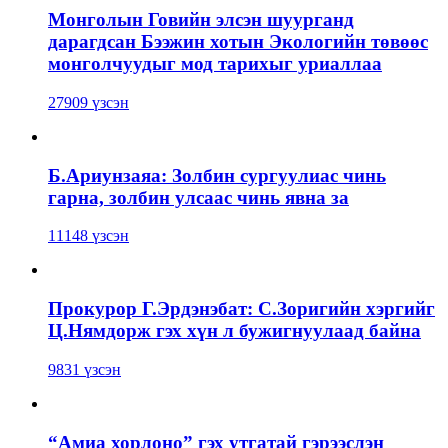
Монголын Говийн элсэн шуурганд
дарагдсан Бээжин хотын Экологийн төвөөс
монголчуудыг мод тарихыг уриаллаа
27909 үзсэн
Б.Ариунзаяа: Золбин сургуулиас чинь
гарна, золбин улсаас чинь явна за
11148 үзсэн
Прокурор Г.Эрдэнэбат: С.Зоригийн хэргийг
Ц.Нямдорж гэх хүн л бужигнуулаад байна
9831 үзсэн
“Амиа хорлоно” гэх утгатай гэрээслэн