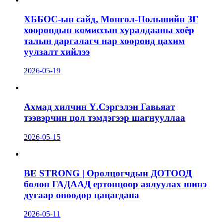
ХББОС-ын сайд, Монгол-Польшийн ЗГ
хоорондын комиссын хуралдааны хоёр
талын даргалагч нар хооронд цахим
уулзалт хийлээ
2026-05-19
Ахмад хилчин Ү.Сэргэлэн Гавьяат
тээвэрчин цол тэмдэгээр шагнууллаа
2026-05-15
BE STRONG | Оролцогчдын ДОТООД
болон ГАДААД ертөнцөөр аялуулах шинэ
дугаар өнөөдөр цацагдана
2026-05-11