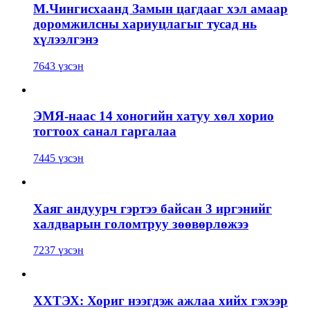
М.Чингисхаанд Замын цагдааг хэл амаар
доромжилсны хариуцлагыг тусад нь
хүлээлгэнэ
7643 үзсэн
ЭМЯ-наас 14 хоногийн хатуу хөл хорио
тогтоох санал гаргалаа
7445 үзсэн
Хаяг андуурч гэртээ байсан 3 иргэнийг
халдварын голомтруу зөөвөрлөжээ
7237 үзсэн
ХХТЭХ: Хориг нээгдэж ажлаа хийх гэхээр