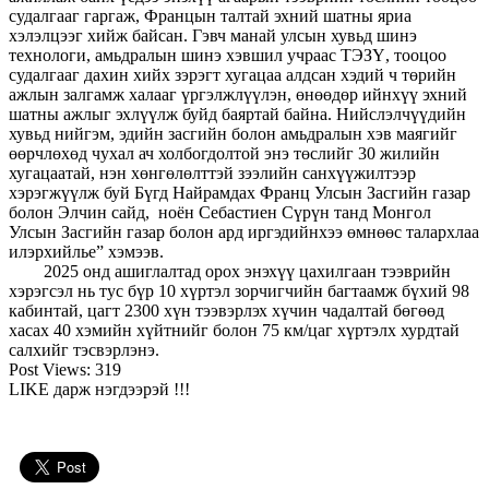
судалгааг гаргаж, Францын талтай эхний шатны яриа
хэлэлцээг хийж байсан. Гэвч манай улсын хувьд шинэ
технологи, амьдралын шинэ хэвшил учраас ТЭЗҮ, тооцоо
судалгааг дахин хийх зэрэгт хугацаа алдсан хэдий ч төрийн
ажлын залгамж халааг үргэлжлүүлэн, өнөөдөр ийнхүү эхний
шатны ажлыг эхлүүлж буйд баяртай байна. Нийслэлчүүдийн
хувьд нийгэм, эдийн засгийн болон амьдралын хэв маягийг
өөрчлөхөд чухал ач холбогдолтой энэ төслийг 30 жилийн
хугацаатай, нэн хөнгөлөлттэй зээлийн санхүүжилтээр
хэрэгжүүлж буй Бүгд Найрамдах Франц Улсын Засгийн газар
болон Элчин сайд, ноён Себастиен Сүрүн танд Монгол
Улсын Засгийн газар болон ард иргэдийнхээ өмнөөс талархлаа
илэрхийлье” хэмээв.
2025 онд ашиглалтад орох энэхүү цахилгаан тээврийн
хэрэгсэл нь тус бүр 10 хүртэл зорчигчийн багтаамж бүхий 98
кабинтай, цагт 2300 хүн тээвэрлэх хүчин чадалтай бөгөөд
хасах 40 хэмийн хүйтнийг болон 75 км/цаг хүртэлх хурдтай
салхийг тэсвэрлэнэ.
Post Views:
319
LIKE дарж нэгдээрэй !!!