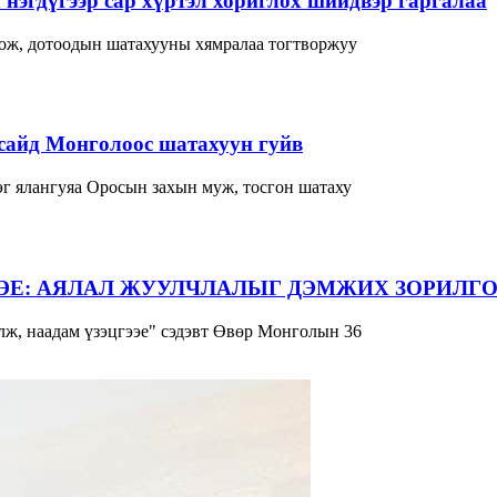
нэгдүгээр сар хүртэл хориглох шийдвэр гаргалаа
лож, дотоодын шатахууны хямралаа тогтворжуу
сайд Монголоос шатахуун гуйв
г ялангуяа Оросын захын муж, тосгон шатаху
ЭЕ: АЯЛАЛ ЖУУЛЧЛАЛЫГ ДЭМЖИХ ЗОРИЛГО
ж, наадам үзэцгээе" сэдэвт Өвөр Монголын 36