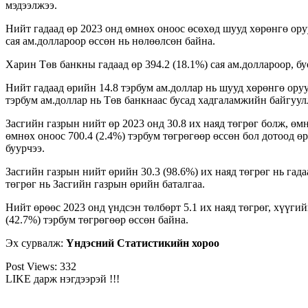
мэдээлжээ.
Нийт гадаад өр 2023 онд өмнөх оноос өсөхөд шууд хөрөнгө оруу
сая ам.доллароор өссөн нь нөлөөлсөн байна.
Харин Төв банкны гадаад өр 394.2 (18.1%) сая ам.доллароор, бус
Нийт гадаад өрийн 14.8 тэрбум ам.доллар нь шууд хөрөнгө оруул
тэрбум ам.доллар нь Төв банкнаас бусад хадгаламжийн байгуулл
Засгийн газрын нийт өр 2023 онд 30.8 их наяд төгрөг болж, өмн
өмнөх оноос 700.4 (2.4%) тэрбум төгрөгөөр өссөн бол дотоод өр
буурчээ.
Засгийн газрын нийт өрийн 30.3 (98.6%) их наяд төгрөг нь гада
төгрөг нь Засгийн газрын өрийн баталгаа.
Нийт өрөөс 2023 онд үндсэн төлбөрт 5.1 их наяд төгрөг, хүүгий
(42.7%) тэрбум төгрөгөөр өссөн байна.
Эх сурвалж:
Үндэсний Статистикийн хороо
Post Views:
332
LIKE дарж нэгдээрэй !!!