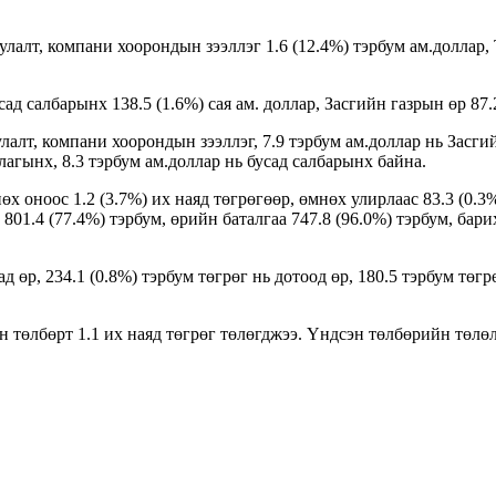
лалт, компани хоорондын зээллэг 1.6 (12.4%) тэрбум ам.доллар,
ад салбарынх 138.5 (1.6%) сая ам. доллар, Засгийн газрын өр 87.2
алт, компани хоорондын зээллэг, 7.9 тэрбум ам.доллар нь Засгий
агынх, 8.3 тэрбум ам.доллар нь бусад салбарынх байна.
өх оноос 1.2 (3.7%) их наяд төгрөгөөр, өмнөх улирлаас 83.3 (0.3%
 801.4 (77.4%) тэрбум, өрийн баталгаа 747.8 (96.0%) тэрбум, ба
ад өр, 234.1 (0.8%) тэрбум төгрөг нь дотоод өр, 180.5 тэрбум төг
н төлбөрт 1.1 их наяд төгрөг төлөгджээ. Үндсэн төлбөрийн төлөл