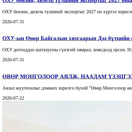
ОХУ бензин, дизель түлшний экспортыг 2027 оны 
ОХУ бензин, дизель түлшний экспортыг 2027 он хүртэл хориг
2026-07-31
ОХУ-ын Өвөр Байгалын хязгаарын Дэд бүтцийн 
ОХУ дотооддоо шатахууны гүнзгий хямрал, хомсдолд орсон. Нэ
2026-07-31
ӨВӨР МОНГОЛООР АЯЛЖ, НААДАМ ҮЗЭЦГЭ
Аялал жуулчлалыг дэмжих зорилго бүхий "Өвөр Монголоор аял
2026-07-22