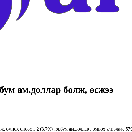
бум ам.доллар болж, өсжээ
ж, өмнөх оноос 1.2 (3.7%) тэрбум ам.доллар , өмнөх улирлаас 57