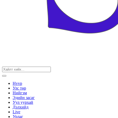
Нүүр
Улс төр
Нийгэм
Эдийн засаг
Уул уурхай
Дэлхийд
Live
Урлаг