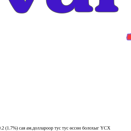
9.2 (1.7%) сая ам.доллароор тус тус өссөн болохыг ҮСХ