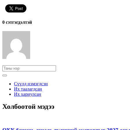
0 cэтгэгдэлтэй
Сүүлд нэмэгдсэн
Их таалагдсан
Их хариулсан
Холбоотой мэдээ