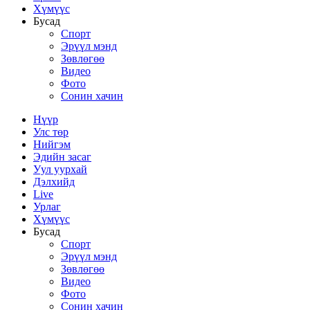
Хүмүүс
Бусад
Спорт
Эрүүл мэнд
Зөвлөгөө
Видео
Фото
Сонин хачин
Нүүр
Улс төр
Нийгэм
Эдийн засаг
Уул уурхай
Дэлхийд
Live
Урлаг
Хүмүүс
Бусад
Спорт
Эрүүл мэнд
Зөвлөгөө
Видео
Фото
Сонин хачин