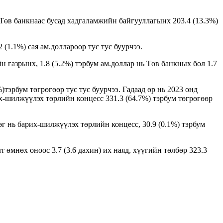
 Төв банкнаас бусад хадгаламжийн байгууллагынх 203.4 (13.3%)
 (1.1%) сая ам.доллароор тус тус буурчээ.
н газрынх, 1.8 (5.2%) тэрбум ам.доллар нь Төв банкных бол 1.7
)тэрбум төгрөгөөр тус тус буурчээ. Гадаад өр нь 2023 онд
рих-шилжүүлэх төрлийн концесс 331.3 (64.7%) тэрбум төгрөгөөр
рөг нь барих-шилжүүлэх төрлийн концесс, 30.9 (0.1%) тэрбум
т өмнөх оноос 3.7 (3.6 дахин) их наяд, хүүгийн төлбөр 323.3