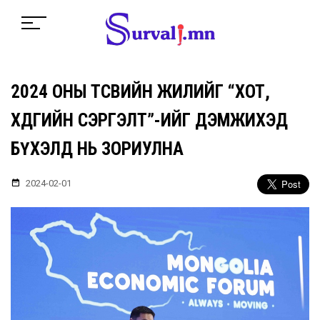
2024 ОНЫ ТӨСВИЙН ЖИЛИЙГ “ХОТ,
ХӨДӨӨГИЙН СЭРГЭЛТ”-ИЙГ ДЭМЖИХЭД
БҮХЭЛД НЬ ЗОРИУЛНА
2024-02-01