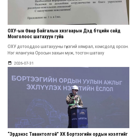
ОХУ-ын Өвөр Байгалын хязгаарын Дэд бүтцийн сайд
Монголоос шатахуун гуйв
ОХУ дотооддоо шатахууны гүнзгий хямрал, хомсдолд орсон.
Нэг ялангуяа Оросын захын муж, тосгон шатаху
2026-07-31
“Эрдэнэс Тавантолгой” ХК Бортээгийн ордын нээлтийг