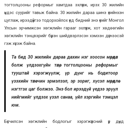
тогтолцооны реформыг хамтдаа эхлүүлж, ирэх 30 жилийн
үндэс суурийг тавьж байна. 30 жилийн дараа шинэ үеийнхэн
цуглаж, ирээдүйгээ тодорхойлох үед бидний энэ үеийг Монгол
Улсын эрчимжсэн хөгжлийн гарааг эхлүүлж, хот хөдөөгийн
хөгжлийн тэнцвэрийг бүрэн шийдвэрлэсэн хэмээн дүгнээсэй
гэж хүсэж байна.
Та бид 30 жилийн дараа дахин нэг хоосон мөрөөдөл
болж үлдээхгүйн төлөө, тогтолцооны реформыг
тууштай хэрэгжүүлж, үр дүнг нь бодитоор
үзэхийн төлөө чин эрмэлзэл, эр зориг, хүсэл мөрөөдлөө
нэгтгэх цаг болжээ. Энэ бол ирээдүй үедээ эрүүл
нийгмийг үлдээх үзэл санаа, үйл хэргийн тэмцэл
юм.
Бүсчилсэн хөгжлийн бодлогыг хэрэгжүүлсний үр дүнд