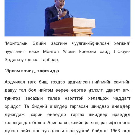
“Монголын Эдийн засгийн чуулган-Бүсчилсэн хөгжил”
чуулганыг нээж Монгол Улсын Ерөнхий сайд Л.Оюун-
Эрдэнэ үг хэллээ. Тэрбээр,
“Эрхэм зочид, төлөөлөгчид өө,
Ардчилал төгс биш, гэхдээ ардчилсан нийгмийн хамгийн
давуу тал бол нийгэм өөрөө өөртөө үнэлэлт, дүгнэлт өгч,
түүнийгээ засахын төлөө нээлттэй хэлэлцэж чаддагт
оршдог. Та бидний өчигдөр гаргасан шийдвэр өнөөдөр
дүгнэгдэж, харин өнөөдөр гаргах шийдвэр ирээдүйд
хэлэлцэгдэх болно. Аливаа хөгжлийн үйл явц, үнэт зүйл өөрөө
дүгнэлт хийх цаг хугацааны шалгууртай байдаг. 1963 онд