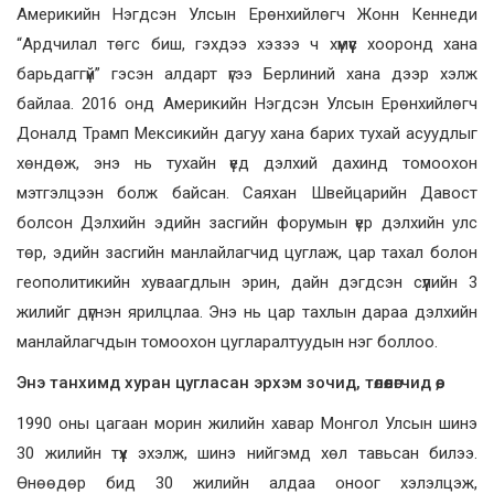
Америкийн Нэгдсэн Улсын Ерөнхийлөгч Жонн Кеннеди
“Ардчилал төгс биш, гэхдээ хэзээ ч хүмүүс хооронд хана
барьдаггүй” гэсэн алдарт үгээ Берлиний хана дээр хэлж
байлаа. 2016 онд Америкийн Нэгдсэн Улсын Ерөнхийлөгч
Доналд Трамп Мексикийн дагуу хана барих тухай асуудлыг
хөндөж, энэ нь тухайн үед дэлхий дахинд томоохон
мэтгэлцээн болж байсан. Саяхан Швейцарийн Давост
болсон Дэлхийн эдийн засгийн форумын үер дэлхийн улс
төр, эдийн засгийн манлайлагчид цуглаж, цар тахал болон
геополитикийн хуваагдлын эрин, дайн дэгдсэн сүүлийн 3
жилийг дүгнэн ярилцлаа. Энэ нь цар тахлын дараа дэлхийн
манлайлагчдын томоохон цугларалтуудын нэг боллоо.
Энэ танхимд хуран цугласан эрхэм зочид, төлөөлөгчид өө,
1990 оны цагаан морин жилийн хавар Монгол Улсын шинэ
30 жилийн түүх эхэлж, шинэ нийгэмд хөл тавьсан билээ.
Өнөөдөр бид 30 жилийн алдаа оноог хэлэлцэж,