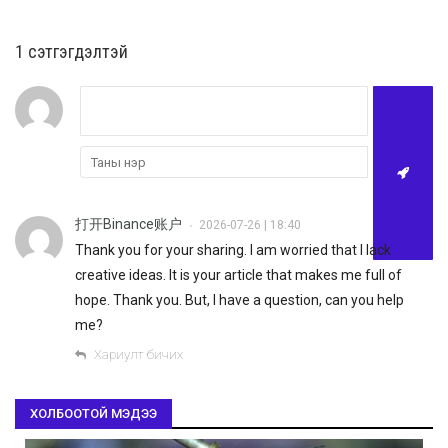
1 сэтгэгдэлтэй
打开Binance账户
2026-07-26 | 18:40
•
Thank you for your sharing. I am worried that I lack
creative ideas. It is your article that makes me full of
hope. Thank you. But, I have a question, can you help
me?
Хариулт бичих
ХОЛБООТОЙ МЭДЭЭ