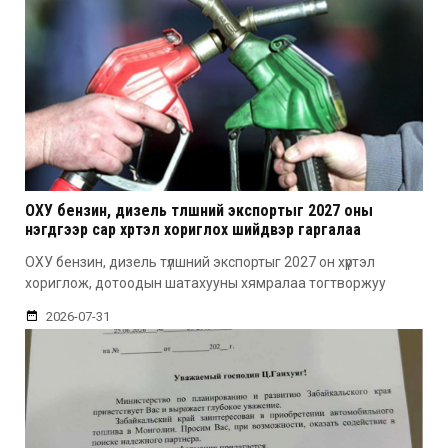
ОХУ бензин, дизель түлшний экспортыг 2027 оны
нэгдүгээр сар хүртэл хориглох шийдвэр гаргалаа
ОХУ бензин, дизель түлшний экспортыг 2027 он хүртэл
хориглож, дотоодын шатахууны хямралаа тогтворжуу
2026-07-31