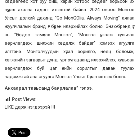
хөдөөгөөс хот руу биш, харин хотоос хөдөөг зорьсон их
нүүдэл эхэлнэ гэдэгт итгэлтэй байна. 2024 оноос Монгол
Улсыг дэлхий дахинд “Go MonGOlia, Always Moving” аялал
жуулчлалын брэнд үг бүрэн илэрхийлэх болно. Энэхүү брэнд үг
нь “Өөдөө тэмүүлэх Монгол”, “Монгол үргэлж хувьсан
өөрчлөгдөж, шилжин хөдөлж байдаг” хэмээх агуулга
илтгэнэ. Монголчуудын хүсэл зорилго, нөөц боломж,
хөгжлийн загварыг дунд, урт хугацаанд илэрхийлэх, хувьсан
өөрчлөгдөж буй цаг үеийн сорилтыг даван туулах
чадамжтай энэ агуулга Монгол Улсыг бүрэн илтгэх болно.
Анхаарал тавьсанд баярлалаа” гэлээ.
Post Views:
LIKE дарж нэгдээрэй !!!