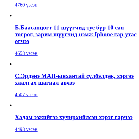
4760 үзсэн
Б.Баасанцогт 11 шүүгчид тус бүр 10 сая
төгрөг, зарим шүүгчид нэмж Iphone гар утас
өгчээ
4658 үзсэн
С.Эрдэнэ МАН-ынхантай сүлбэлдэж, хэргээ
хаалгах шагнал авчээ
4507 үзсэн
Хадам ээжийгээ хүчирхийлсэн хэрэг гарчээ
4498 үзсэн