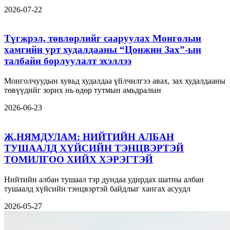
2026-07-22
Түгжрэл, төвлөрлийг сааруулах Монголын
хамгийн урт худалдааны “Цонжин Зах”-ын
талбайн борлуулалт эхэллээ
Монголчуудын хувьд худалдаа үйлчилгээ авах, зах худалдааны
төвүүдийг зорих нь өдөр тутмын амьдралын
2026-06-23
Ж.НЯМДУЛАМ: НИЙТИЙН АЛБАН
ТУШААЛД ХҮЙСИЙН ТЭНЦВЭРТЭЙ
ТОМИЛГОО ХИЙХ ХЭРЭГТЭЙ
Нийтийн албан тушаал тэр дундаа удирдах шатны албан
тушаалд хүйсийн тэнцвэртэй байдлыг хангах асуудл
2026-05-27