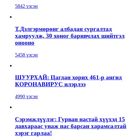
5842 үзсэн
Т.Дэлгэрмөрөнг албадан сургалтад
хамруулж, 30 хоног баривчлах шийтгэл
онооно
5458 үзсэн
ШУУРХАЙ: Цагдан хорих 461-р ангид
КОРОНАВИРУС илэрлээ
4990 үзсэн
Сэрэмжлүүлэг: Гурван настай хүүхэд 15
давхараас унаж нас барсан харамсалтай
хэрэг гарлаа!