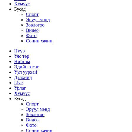
Хүмүүс
Бусад
Спорт
Эрүүл мэнд
Зөвлөгөө
Видео
Фото
Сонин хачин
Нүүр
Улс төр
Нийгэм
Эдийн засаг
Уул уурхай
Дэлхийд
Live
Урлаг
Хүмүүс
Бусад
Спорт
Эрүүл мэнд
Зөвлөгөө
Видео
Фото
Сонин хачин