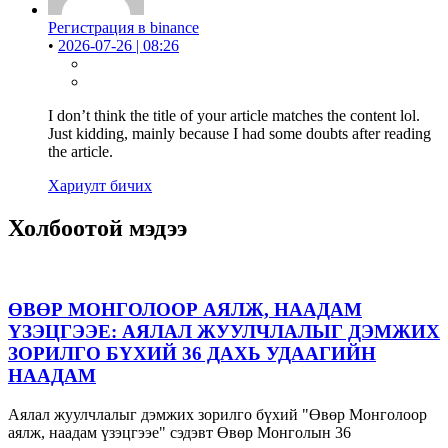
Регистрация в binance
•
2026-07-26 | 08:26
I don’t think the title of your article matches the content lol.
Just kidding, mainly because I had some doubts after reading
the article.
Хариулт бичих
Холбоотой мэдээ
ӨВӨР МОНГОЛООР АЯЛЖ, НААДАМ
ҮЗЭЦГЭЭЕ: АЯЛАЛ ЖУУЛЧЛАЛЫГ ДЭМЖИХ
ЗОРИЛГО БҮХИЙ 36 ДАХЬ УДААГИЙН
НААДАМ
Аялал жуулчлалыг дэмжих зорилго бүхий "Өвөр Монголоор
аялж, наадам үзэцгээе" сэдэвт Өвөр Монголын 36