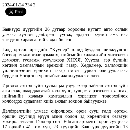
2024-01-24
334
2
Баянзүрх дүүргийн 26 дугаар хорооны нутагт авто ослын
улмаас хүчтэй дэлбэрэлт үүсэж, эрдэнэт хүний амь нас
эрсэдсэн харамсалтай явдал болсон.
Галд өртсөн иргэдийг “Күүпер” зочид буудалд шилжүүлсэн
бөгөөд амьжиргааг дэмжих, нийгмийн халамжийн чиглэлээр
дэмжлэг, тусламж үзүүлэхээр ХНХЯ, Хүүхэд, гэр бүлийн
хөгжил хамгааллын ерөнхий газар, Хөдөлмөр, халамжийн
үйлчилгээний ерөнхий газар гэсэн гурван байгууллагаас
бүрдсэн Нэгдсэн түр штабыг ажиллуулж эхэллээ.
Иргэдэд сэтгэл зүйн туслалцаа үзүүлэхээр найман сэтгэл зүйч
ажиллаж, шаардлагатай хоол хүнс, хувцас хэрэглэлээр хангах,
нийгмийн халамж хамгааллын хэрэгцээг тодорхойлох
холбогдох судалгааг хийх ажлыг зохион байгуулжээ.
Дэлбэрэлтийн улмаас ойролцоох орон сууц галд өртөж,
оршин суугчид эрүүл мэнд болон эд хөрөнгийн багагүй
хохирол амссан. Галд өртсөн “Edu аппартмент” орон сууцнаас
17 өрхийн 41 том хүн, 23 хүүхдийг Баянзүрх дүүргийн 13