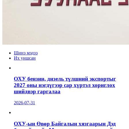
Шинэ мэдээ
Их уншсан
ОХУ бензин, дизель түлшний экспортыг
2027 оны нэгдүгээр сар хүртэл хориглох
шийдвэр гаргалаа
2026-07-31
ОХУ-ын Өвөр Байгалын хязгаарын Дэд