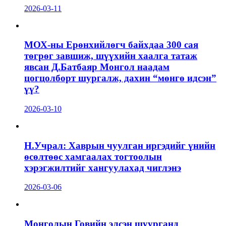
2026-03-11
МОХ-ны Ерөнхийлөгч байхдаа 300 сая
төгрөг завшиж, шүүхийн хаалга татаж
явсан Д.Батбаяр Монгол наадам
цогцолборт шургалж, дахин “мөнгө идсэн”
үү?
2026-03-10
Н.Учрал: Хаврын чуулган иргэдийг үнийн
өсөлтөөс хамгаалах тогтоолын
хэрэгжилтийг хангуулахад чиглэнэ
2026-03-06
Монголын Говийн элсэн шуурганд