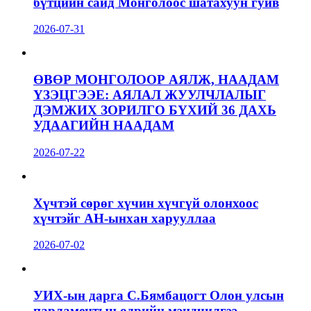
бүтцийн сайд Монголоос шатахуун гуйв
2026-07-31
ӨВӨР МОНГОЛООР АЯЛЖ, НААДАМ
ҮЗЭЦГЭЭЕ: АЯЛАЛ ЖУУЛЧЛАЛЫГ
ДЭМЖИХ ЗОРИЛГО БҮХИЙ 36 ДАХЬ
УДААГИЙН НААДАМ
2026-07-22
Хүчтэй сөрөг хүчин хүчгүй олонхоос
хүчтэйг АН-ынхан харууллаа
2026-07-02
УИХ-ын дарга С.Бямбацогт Олон улсын
парламентын өдрийн мэндчилгээ