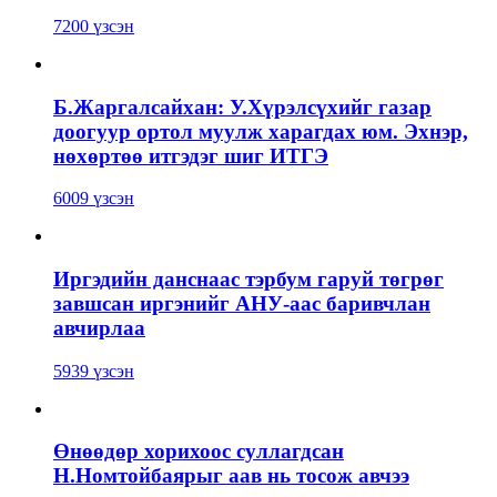
7200 үзсэн
Б.Жаргалсайхан: У.Хүрэлсүхийг газар
доогуур ортол муулж харагдах юм. Эхнэр,
нөхөртөө итгэдэг шиг ИТГЭ
6009 үзсэн
Иргэдийн данснаас тэрбум гаруй төгрөг
завшсан иргэнийг АНУ-аас баривчлан
авчирлаа
5939 үзсэн
Өнөөдөр хорихоос суллагдсан
Н.Номтойбаярыг аав нь тосож авчээ