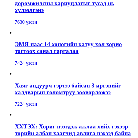
доромжилсны хариуцлагыг тусад нь
хүлээлгэнэ
7630 үзсэн
ЭМЯ-наас 14 хоногийн хатуу хөл хорио
тогтоох санал гаргалаа
7424 үзсэн
Хаяг андуурч гэртээ байсан 3 иргэнийг
халдварын голомтруу зөөвөрлөжээ
7224 үзсэн
ХХТЭХ: Хориг нээгдэж ажлаа хийх гэхээр
төрийн албан хаагчид авлига нэхээд байна