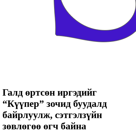
Галд өртсөн иргэдийг
“Күүпер” зочид буудалд
байрлуулж, сэтгэлзүйн
зөвлөгөө өгч байна