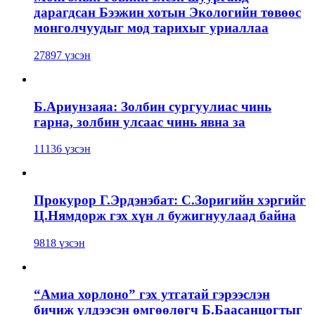
дарагдсан Бээжин хотын Экологийн төвөөс
монголчуудыг мод тарихыг уриаллаа
27897 үзсэн
Б.Ариунзаяа: Золбин сургуулиас чинь
гарна, золбин улсаас чинь явна за
11136 үзсэн
Прокурор Г.Эрдэнэбат: С.Зоригийн хэргийг
Ц.Нямдорж гэх хүн л бужигнуулаад байна
9818 үзсэн
“Амиа хорлоно” гэх утгатай гэрээслэн
бичиж үлдээсэн өмгөөлөгч Б.Баасанцогтыг