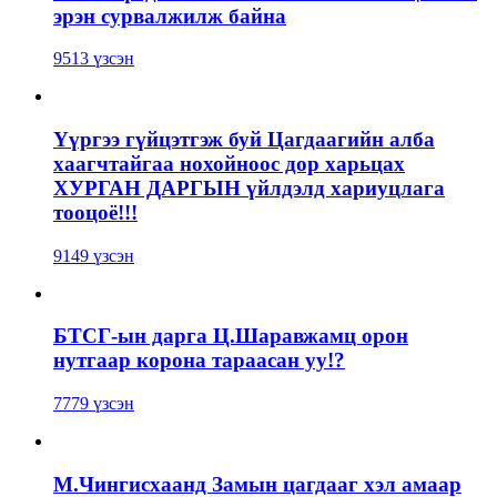
эрэн сурвалжилж байна
9513 үзсэн
Үүргээ гүйцэтгэж буй Цагдаагийн алба
хаагчтайгаа нохойноос дор харьцах
ХУРГАН ДАРГЫН үйлдэлд хариуцлага
тооцоё!!!
9149 үзсэн
БТСГ-ын дарга Ц.Шаравжамц орон
нутгаар корона тараасан уу!?
7779 үзсэн
М.Чингисхаанд Замын цагдааг хэл амаар