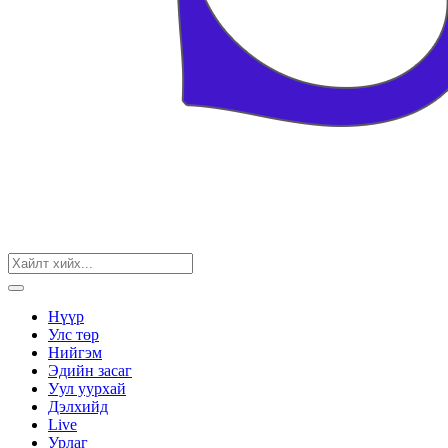
Нүүр
Улс төр
Нийгэм
Эдийн засаг
Уул уурхай
Дэлхийд
Live
Урлаг