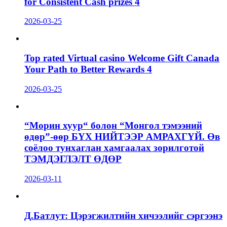
for Consistent Cash prizes 4
2026-03-25
Top rated Virtual casino Welcome Gift Canada
Your Path to Better Rewards 4
2026-03-25
“Морин хуур“ болон “Монгол тэмээний
өдөр”-өөр БҮХ НИЙТЭЭР АМРАХГҮЙ. Өв
соёлоо тунхаглан хамгаалах зорилготой
ТЭМДЭГЛЭЛТ ӨДӨР
2026-03-11
Д.Батлут: Цэрэгжилтийн хичээлийг сэргээнэ