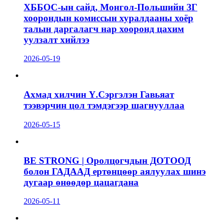
ХББОС-ын сайд, Монгол-Польшийн ЗГ
хоорондын комиссын хуралдааны хоёр
талын даргалагч нар хооронд цахим
уулзалт хийлээ
2026-05-19
Ахмад хилчин Ү.Сэргэлэн Гавьяат
тээвэрчин цол тэмдэгээр шагнууллаа
2026-05-15
BE STRONG | Оролцогчдын ДОТООД
болон ГАДААД ертөнцөөр аялуулах шинэ
дугаар өнөөдөр цацагдана
2026-05-11