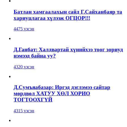
Батлан хамгаалахын сайд Г.Сайханбаяр та
хариуцлагаа хүлээж ОГЦОР!!!
4475 үзсэн
Д.Ганбат: Халдвартай хүнийхээ тоог зориуд
нэмээд байна уу?
4320 үзсэн
Д.Сумъяабазар: Иргэд дэглэмээ сайтар
мөрдвөл ХАТУУ ХӨЛ ХОРИО
ТОГТООХГҮЙ
4315 үзсэн