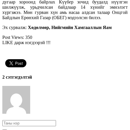
дугаар хороонд байрлах Күүбер зочид буудалд нүүлгэн
шилжүүлж, урьдчилсан байдлаар 14 хүнийг эмнэлэгт
хүргэжээ. Мөн гурван хүн амь насаа алдсан талаар Онцгой
Байдлын Ерөнхий Газар (ОБЕГ) мэдээлсэн билээ.
Эх сурвалж:
Хөдөлмөр, Нийгмийн Хамгааллын Яам
Post Views:
350
LIKE дарж нэгдээрэй !!!
2 cэтгэгдэлтэй