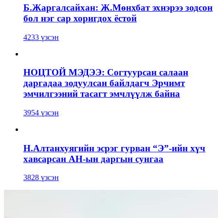
Б.Жаргалсайхан: Ж.Мөнхбат эхнэрээ зодсон
бол нэг сар хоригдох ёстой
4233 үзсэн
НОЦТОЙ МЭДЭЭ: Согтуурсан салаан
даргадаа зодуулсан байлдагч Эрчимт
эмчилгээний тасагт эмчлүүлж байна
3954 үзсэн
Н.Алтанхуягийн эсрэг гурван “Э”-ийн хүч
хавсарсан АН-ын даргын сунгаа
3828 үзсэн