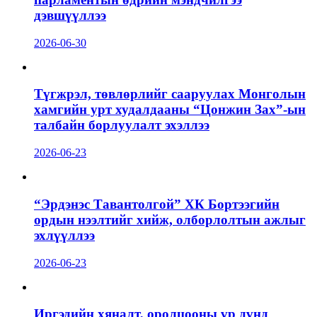
дэвшүүллээ
2026-06-30
Түгжрэл, төвлөрлийг сааруулах Монголын
хамгийн урт худалдааны “Цонжин Зах”-ын
талбайн борлуулалт эхэллээ
2026-06-23
“Эрдэнэс Тавантолгой” ХК Бортээгийн
ордын нээлтийг хийж, олборлолтын ажлыг
эхлүүллээ
2026-06-23
Иргэдийн хяналт, оролцооны үр дүнд