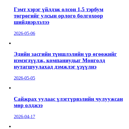
Гэмт хэрэг үйлдэж олсон 1,5 тэрбум
төгрөгийг улсын орлого болгохоор
шийдвэрлэлээ
2026-05-06
Эдийн засгийн түншлэлийн үр өгөөжийг
нэмэгдүүлж, компаниудыг Монголд
нутагшуулахад дэмжлэг үзүүлнэ
2026-05-05
Сайжрах уулаас үлэггүрвэлийн чулуужсан
мөр олджээ
2026-04-17