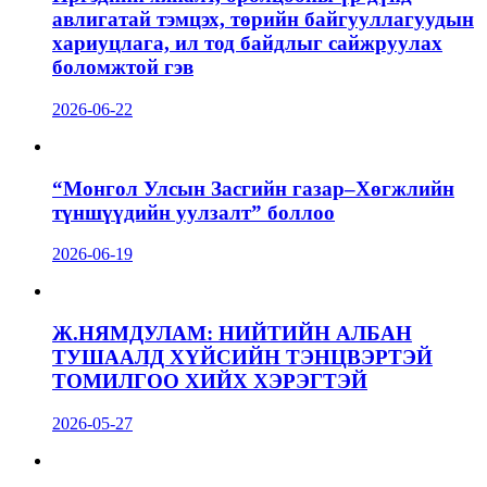
авлигатай тэмцэх, төрийн байгууллагуудын
хариуцлага, ил тод байдлыг сайжруулах
боломжтой гэв
2026-06-22
“Монгол Улсын Засгийн газар–Хөгжлийн
түншүүдийн уулзалт” боллоо
2026-06-19
Ж.НЯМДУЛАМ: НИЙТИЙН АЛБАН
ТУШААЛД ХҮЙСИЙН ТЭНЦВЭРТЭЙ
ТОМИЛГОО ХИЙХ ХЭРЭГТЭЙ
2026-05-27