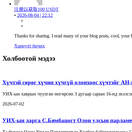
注册以获取100 USDT
•
2026-08-04 | 22:12
Thanks for sharing. I read many of your blog posts, cool, your 
Хариулт бичих
Холбоотой мэдээ
Хүчтэй сөрөг хүчин хүчгүй олонхоос хүчтэйг АН
УИХ-ын хаврын чуулган өнгөрсөн 3 дугаар сарын 16-нд эхэлсэн
2026-07-02
УИХ-ын дарга С.Бямбацогт Олон улсын парламе
Та бүхэнд Олон Улсын Парламентын Холбоо байгуулагдсаны 1