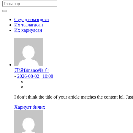
Сүүлд нэмэгдсэн
Их таалагдсан
Их хариулсан
开设Binance账户
•
2026-08-02 | 10:08
I don’t think the title of your article matches the content lol. J
Хариулт бичих