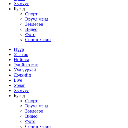
Хүмүүс
Бусад
Спорт
Эрүүл мэнд
Зөвлөгөө
Видео
Фото
Сонин хачин
Нүүр
Улс төр
Нийгэм
Эдийн засаг
Уул уурхай
Дэлхийд
Live
Урлаг
Хүмүүс
Бусад
Спорт
Эрүүл мэнд
Зөвлөгөө
Видео
Фото
Сонин хачин