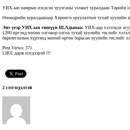
УИХ-ын намрын нэгдсэн чуулганы ээлжит хуралдаан Төрийн о
Өнөөдрийн хуралдаанаар Хөрөнгө оруулалтын тухай хуулийн ши
Энэ үеэр
УИХ-ын гишүүн Ш.Адьшаа:
УИХ-аар хэлэлцэх асуу
1200 иргэнд нөхөн олговор олгох тухай хуулийн төслийг хэлэл
баримтлалын хүрээнд миний өргөн барьсан хуулийн төслийг хэ
Post Views:
371
LIKE дарж нэгдээрэй !!!
2 cэтгэгдэлтэй