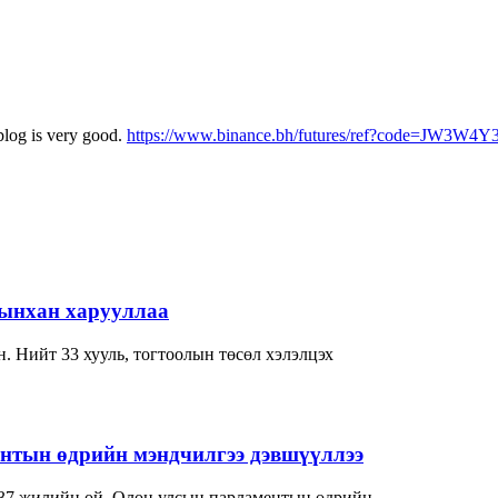
blog is very good.
https://www.binance.bh/futures/ref?code=JW3W4Y
-ынхан харууллаа
. Нийт 33 хууль, тогтоолын төсөл хэлэлцэх
нтын өдрийн мэндчилгээ дэвшүүллээ
37 жилийн ой, Олон улсын парламентын өдрийн