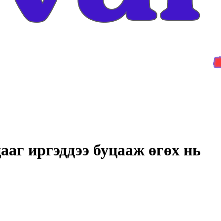
ааг иргэддээ буцааж өгөх нь