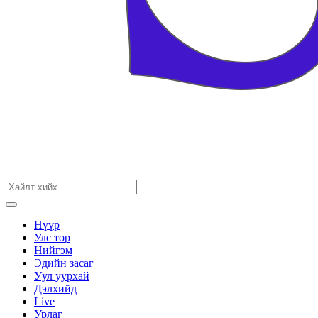
Нүүр
Улс төр
Нийгэм
Эдийн засаг
Уул уурхай
Дэлхийд
Live
Урлаг