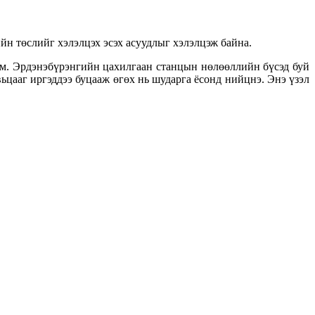
н төслийг хэлэлцэх эсэх асуудлыг хэлэлцэж байна.
юм. Эрдэнэбүрэнгийн цахилгаан станцын нөлөөллийн бүсэд буй
ьцааг иргэддээ буцааж өгөх нь шударга ёсонд нийцнэ. Энэ үзэл