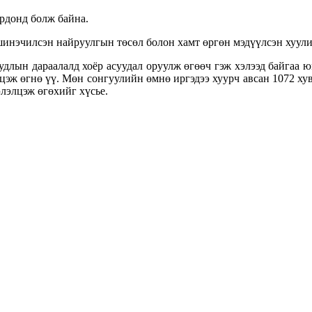
рдонд болж байна.
нэчилсэн найруулгын төсөл болон хамт өргөн мэдүүлсэн хуулий
длын дараалалд хоёр асуудал оруулж өгөөч гэж хэлээд байгаа 
цэж өгнө үү. Мөн сонгуулийн өмнө иргэдээ хуурч авсан 1072 хув
лэлцэж өгөхийг хүсье.