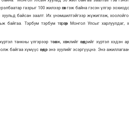
элбаатар газрыг 100 жилээр өгөх гэж байна гэсэн үлгэр зохиод
н хуульд байсан заалт. Их үнэмшилтэйгээр жүжиглэж, хоолойг
 байгаа. Тэрбум тэрбум төгрөгөөр Монгол Улсыг харлуулдаг, х
үртэл танкны үлгэрээр төсөөлж, хөгжлийг өнөөдрийг хүртэл хэдэн 
олж байгаа хүмүүс өнөөдөр энэ хуулийг эсэргүүцнэ. Энэ ажиллага