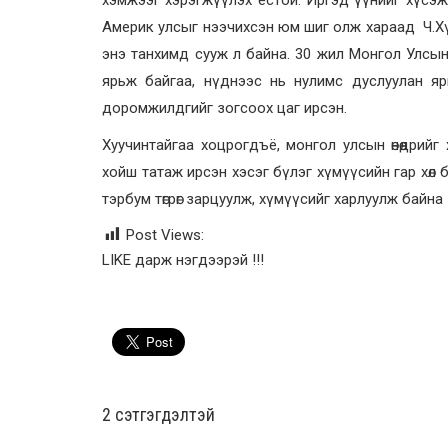
Америк улсыг нээчихсэн юм шиг олж хараад Ч.Хүр
энэ танхимд сууж л байна. 30 жил Монгол Улсы
ярьж байгаа, нүднээс нь нулимс дуслуулан ярьж
доромжилдгийг зогсоох цаг ирсэн.
Хуучинтайгаа хоцрогдъё, монгол улсын өнөөдрийг х
хойш татаж ирсэн хэсэг бүлэг хүмүүсийн гар хөл б
тэрбум төгрөг зарцуулж, хүмүүсийг харлуулж байна
Post Views:
LIKE дарж нэгдээрэй !!!
2 cэтгэгдэлтэй