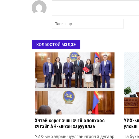
ХОЛБООТОЙ МЭДЭЭ
Хүчтэй сөрөг хүчин хүчгүй олонхоос
УИХ-ы
хүчтэйг АН-ынхан харууллаа
улсын
мэндчи
УИХ-ын хаврын чуулган өнгөрсөн 3 дугаар
Та бүх