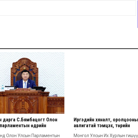
н дарга С.Бямбацогт Олон
Иргэдийн хяналт, оролцооны ү
 парламентын өдрийн
авлигатай тэмцэх, төрийн
лгээ дэвшүүллээ
байгууллагуудын хариуцлага,
энд Олон Улсын Парламентын
Монгол Улсын Их Хурлын гишүү
тод байдлыг сайжруулах