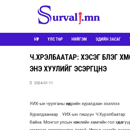
НҮҮР
УЛС ТӨР
НИЙГЭМ
ЭДИЙН ЗАСАГ
Ч.ХҮРЭЛБААТАР: ХЭСЭГ БҮЛЭГ ХҮ
ЭНЭ ХУУЛИЙГ ЭСЭРГҮҮЦНЭ
2024-01-11
УИХ-ын чуулганы өнөөдрийн хуралдаан эхэллээ.
Хуралдаанаар УИХ-ын гишүүн Ч.Хүрэлбаатар: Хөр
байна. Монгол улсын хөгжлийн хамгийн гол хөдөлгүүр
хэмжээг хэрэгжүүлэх ёстой. Иргэд үүнийг хүсэж