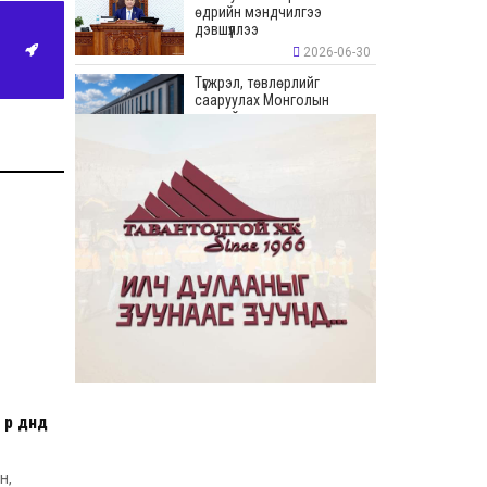
өдрийн мэндчилгээ
дэвшүүллээ
2026-06-30
Түгжрэл, төвлөрлийг
сааруулах Монголын
хамгийн урт худалдааны
“Цонжин Зах”-ын талбайн
борлуулалт эхэллээ
2026-06-23
“Эрдэнэс Тавантолгой” ХК
Бортээгийн ордын нээлтийг
хийж, олборлолтын ажлыг
эхлүүллээ
2026-06-23
Иргэдийн хяналт,
оролцооны үр дүнд
авлигатай тэмцэх, төрийн
байгууллагуудын
хариуцлага, ил тод байдлыг
сайжруулах боломжтой гэв
2026-06-22
“Монгол Улсын Засгийн
р дүнд
газар–Хөгжлийн түншүүдийн
уулзалт” боллоо
 ил
н,