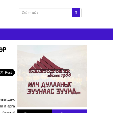
ДӨР
 явагдаж
ий л арга
т Колумб