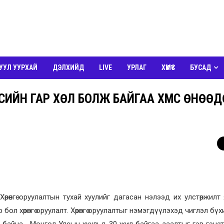
УУЛ УУРХАЙ
ДЭЛХИЙД
LIVE
УРЛАГ
ХҮМҮҮС
БУСАД
МҮҮСИЙН ГАР ХӨЛ БОЛЖ БАЙГАА ХҮМҮҮС ӨНӨӨ
өнгө оруулалтын тухай хуулийг дагасан нэлээд их улстөржилт
 бол хөрөнгө оруулалт. Хөрөнгө оруулалтыг нэмэгдүүлэхэд чиглэл бүх
 байна. Монгол Улсын хуульд 30 жил байгаа заалтыг гэв гэнэ