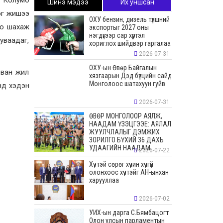
Шинэ мэдээ
Их уншсан
ог жишээ
ОХУ бензин, дизель түлшний
оо шахаж
экспортыг 2027 оны
нэгдүгээр сар хүртэл
уваадаг,
хориглох шийдвэр гаргалаа
2026-07-31
ОХУ-ын Өвөр Байгалын
арван жил
хязгаарын Дэд бүтцийн сайд
Монголоос шатахуун гуйв
анд хэдэн
2026-07-31
ӨВӨР МОНГОЛООР АЯЛЖ,
НААДАМ ҮЗЭЦГЭЭЕ: АЯЛАЛ
ЖУУЛЧЛАЛЫГ ДЭМЖИХ
ЗОРИЛГО БҮХИЙ 36 ДАХЬ
УДААГИЙН НААДАМ
2026-07-22
Хүчтэй сөрөг хүчин хүчгүй
олонхоос хүчтэйг АН-ынхан
харууллаа
2026-07-02
УИХ-ын дарга С.Бямбацогт
Олон улсын парламентын