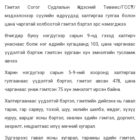
Гэмтэл Согог Судлалын Үндэсний Төвөөс/ГССҮТ/
мэдээлснээр сүүлийн өдрүүдэд халтиргаа гулгаа болон
цана чаргатай холбоотой гэмтэл бэртэл эрс нэмэгджээ.
Өчигдөр буюу нэгдүгээр сарын 9-нд гэхэд халтирч
унаснаас болж нэг өдрийн хугацаанд 103, цана чарганаас
үүдэлтэй бэртэж гэмтсэн зургаан хүн эмнэлгийн тусламж
авчээ.
Харин нэгдүгээр сарын 5-9-ний хооронд халтиргаа
гулгаанаас үүдэлтэй бэртэл, гэмтэл авсан 478, цана
чарганаас унаж гэмтсэн 75 хүн эмнэлэгт ирсэн байна.
Халтиргаанаас үүдэлтэй бэртэл, гэмтлийн дийлэнх нь гавал
тархи, гар сарвуу, тохой, шуу, хөлийн шилбэ, өвдөг, хүзүү
нуруу, аарцаг ясны бэртэл, зөөлөн эдийн гэмтэл, доргилт,
хөхрөлт, няцралтаас илүү мөчний хугарал.
Эдгээрээс гавал ясны хугарал, тархины эдийн гэмтэл,