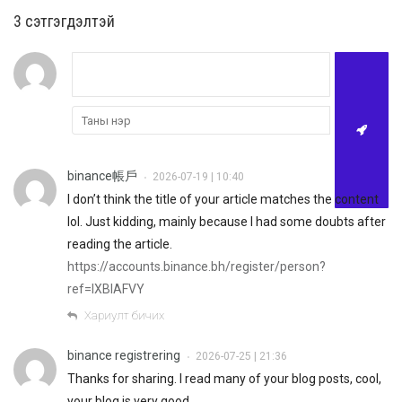
3 cэтгэгдэлтэй
binance帳戶
2026-07-19 | 10:40
•
I don’t think the title of your article matches the content
lol. Just kidding, mainly because I had some doubts after
reading the article.
https://accounts.binance.bh/register/person?
ref=IXBIAFVY
Хариулт бичих
binance registrering
2026-07-25 | 21:36
•
Thanks for sharing. I read many of your blog posts, cool,
your blog is very good.