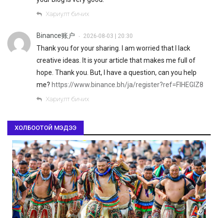
Хариулт бичих
Binance账户
2026-08-03 | 20:30
•
Thank you for your sharing. I am worried that I lack
creative ideas. It is your article that makes me full of
hope. Thank you. But, I have a question, can you help
me?
https://www.binance.bh/ja/register?ref=FIHEGIZ8
Хариулт бичих
ХОЛБООТОЙ МЭДЭЭ