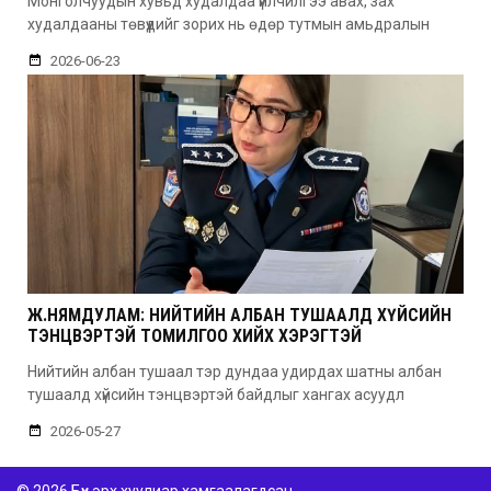
Монголчуудын хувьд худалдаа үйлчилгээ авах, зах
худалдааны төвүүдийг зорих нь өдөр тутмын амьдралын
2026-06-23
Ж.НЯМДУЛАМ: НИЙТИЙН АЛБАН ТУШААЛД ХҮЙСИЙН
ТЭНЦВЭРТЭЙ ТОМИЛГОО ХИЙХ ХЭРЭГТЭЙ
Нийтийн албан тушаал тэр дундаа удирдах шатны албан
тушаалд хүйсийн тэнцвэртэй байдлыг хангах асуудл
2026-05-27