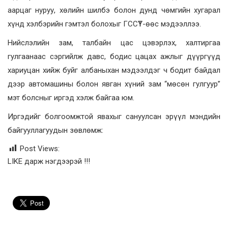
аарцаг нуруу, хөлийн шилбэ болон дунд чөмгийн хугарал
хүнд хэлбэрийн гэмтэл болохыг ГССҮТ-өөс мэдээллээ.
Нийслэлийн зам, талбайн цас цэвэрлэх, халтиргаа
гулгаанаас сэргийлж давс, бодис цацах ажлыг дүүргүүд
хариуцан хийж буйг албаныхан мэдээлдэг ч бодит байдал
дээр автомашины болон явган хүний зам “мөсөн гулгуур”
мэт болсныг иргэд хэлж байгаа юм.
Иргэдийг болгоомжтой явахыг сануулсан эрүүл мэндийн
байгууллагуудын зөвлөмж:
Post Views:
LIKE дарж нэгдээрэй !!!