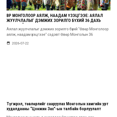
ӨВӨР МОНГОЛООР АЯЛЖ, НААДАМ ҮЗЭЦГЭЭЕ: АЯЛАЛ
ЖУУЛЧЛАЛЫГ ДЭМЖИХ ЗОРИЛГО БҮХИЙ 36 ДАХЬ
УДААГИЙН НААДАМ
Аялал жуулчлалыг дэмжих зорилго бүхий "Өвөр Монголоор
аялж, наадам үзэцгээе" сэдэвт Өвөр Монголын 36
2026-07-22
Түгжрэл, төвлөрлийг сааруулах Монголын хамгийн урт
худалдааны “Цонжин Зах”-ын талбайн борлуулалт
эхэллээ