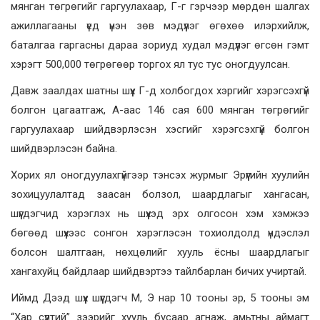
мянган төгрөгийг гаргуулахаар, Г-г гэрчээр мөрдөн шалгах
ажиллагааны үед үнэн зөв мэдүүлэг өгөхөө илэрхийлж,
баталгаа гаргасны дараа зориуд худал мэдүүлэг өгсөн гэмт
хэрэгт 500,000 төгрөгөөр торгох ял тус тус оногдуулсан.
Давж заалдах шатны шүүх Г-д холбогдох хэргийг хэрэгсэхгүй
болгон цагаатгаж, А-аас 146 сая 600 мянган төгрөгийг
гаргуулахаар шийдвэрлэсэн хэсгийг хэрэгсэхгүй болгон
шийдвэрлэсэн байна.
Хорих ял оногдуулахгүйгээр тэнсэх журмыг Эрүүгийн хуулийн
зохицуулалтад заасан болзол, шаардлагыг хангасан,
шүүгдэгчид хэрэглэх нь шүүхэд эрх олгосон хэм хэмжээ
бөгөөд шүүхээс сонгон хэрэглэсэн тохиолдолд үндэслэл
болсон шалтгаан, нөхцөлийг хууль ёсны шаардлагыг
хангахуйц байдлаар шийдвэртээ тайлбарлан бичих учиртай.
Иймд Дээд шүүх шүүгдэгч М, Э нар 10 тооны эр, 5 тооны эм
“Хар сүүлтий” зээрийг хууль бусаар агнаж, амьтны аймагт