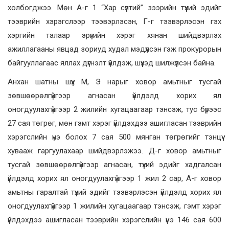
холбогджээ. Мөн А-г 1 “Хар сүүлтий” зээрийн түүхий эдийг
тээврийн хэрэгслээр тээвэрлэсэн, Г-г тээвэрлэсэн гэх
хэргийн талаар эрүүгийн хэрэг хянан шийдвэрлэх
ажиллагааны явцад зориуд худал мэдүүлсэн гэж прокурорын
байгууллагаас яллах дүгнэлт үйлдэж, шүүхэд шилжүүлсэн байна.
Анхан шатны шүүх М, Э нарыг ховор амьтныг тусгай
зөвшөөрөлгүйгээр агнасан үйлдэлд хорих ял
оногдуулахгүйгээр 2 жилийн хугацаагаар тэнсэж, тус бүрээс
27 сая төгрөг, мөн гэмт хэрэг үйлдэхдээ ашигласан тээврийн
хэрэгслийн үнэ болох 7 сая 500 мянган төгрөгийг тэнцүү
хувааж гаргуулахаар шийдвэрлэжээ. Д-г ховор амьтныг
тусгай зөвшөөрөлгүйгээр агнасан, түүхий эдийг хадгалсан
үйлдэлд хорих ял оногдуулахгүйгээр 1 жил 2 сар, А-г ховор
амьтны гаралтай түүхий эдийг тээвэрлэсэн үйлдэлд хорих ял
оногдуулахгүйгээр 1 жилийн хугацаагаар тэнсэж, гэмт хэрэг
үйлдэхдээ ашигласан тээврийн хэрэгслийн үнэ 146 сая 600