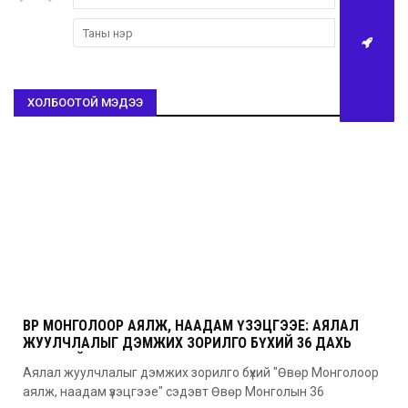
ХОЛБООТОЙ МЭДЭЭ
ӨВӨР МОНГОЛООР АЯЛЖ, НААДАМ ҮЗЭЦГЭЭЕ: АЯЛАЛ
ЖУУЛЧЛАЛЫГ ДЭМЖИХ ЗОРИЛГО БҮХИЙ 36 ДАХЬ
УДААГИЙН НААДАМ
Аялал жуулчлалыг дэмжих зорилго бүхий "Өвөр Монголоор
аялж, наадам үзэцгээе" сэдэвт Өвөр Монголын 36