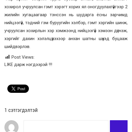
хохирол учруулсан гэмт хэрэгт хорих ял оногдуулахгүйгээр 2
жилийн хугацаагаар тэнссэн нь шударга ёсны зарчимд
нийцээгүй, тэдний гэм буруугийн хэлбэр, гэмт хэргийн шинж,
учруулсан хохирлын хэр хэмжээнд нийцээгүй хэмээн дүгнэж,
хэргийг дахин хэлэлцүүлэхээр анхан шатны шүүхэд буцааж
шийдвэрлэв.
Post Views:
LIKE дарж нэгдээрэй !!!
1 сэтгэгдэлтэй