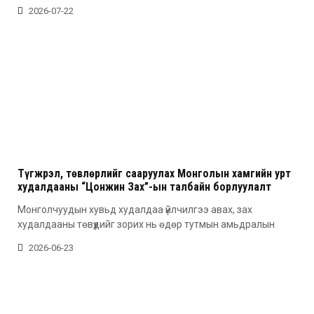
2026-07-22
Түгжрэл, төвлөрлийг сааруулах Монголын хамгийн урт
худалдааны “Цонжин Зах”-ын талбайн борлуулалт
эхэллээ
Монголчуудын хувьд худалдаа үйлчилгээ авах, зах
худалдааны төвүүдийг зорих нь өдөр тутмын амьдралын
2026-06-23