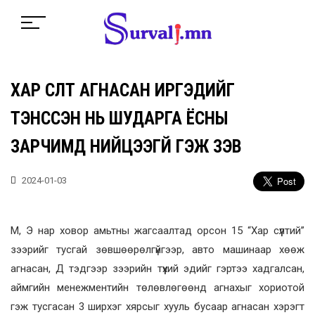
ХАР СҮҮЛТ АГНАСАН ИРГЭДИЙГ
ТЭНССЭН НЬ ШУДАРГА ЁСНЫ
ЗАРЧИМД НИЙЦЭЭГҮЙ ГЭЖ ҮЗЭВ
2024-01-03
М, Э нар ховор амьтны жагсаалтад орсон 15 “Хар сүүлтий”
зээрийг тусгай зөвшөөрөлгүйгээр, авто машинаар хөөж
агнасан, Д тэдгээр зээрийн түүхий эдийг гэртээ хадгалсан,
аймгийн менежментийн төлөвлөгөөнд агнахыг хориотой
гэж тусгасан 3 ширхэг хярсыг хууль бусаар агнасан хэрэгт