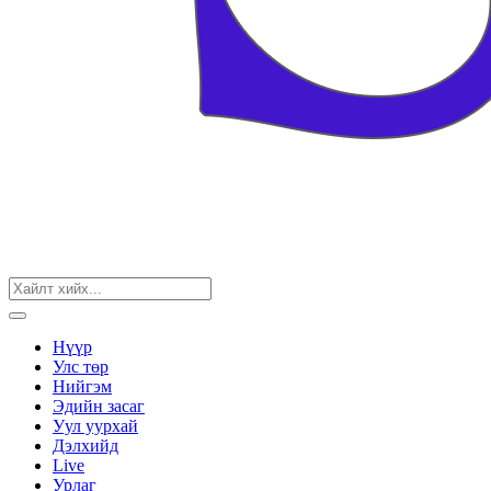
Нүүр
Улс төр
Нийгэм
Эдийн засаг
Уул уурхай
Дэлхийд
Live
Урлаг