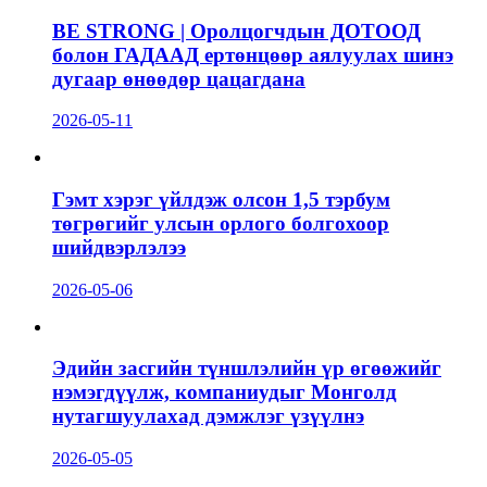
BE STRONG | Оролцогчдын ДОТООД
болон ГАДААД ертөнцөөр аялуулах шинэ
дугаар өнөөдөр цацагдана
2026-05-11
Гэмт хэрэг үйлдэж олсон 1,5 тэрбум
төгрөгийг улсын орлого болгохоор
шийдвэрлэлээ
2026-05-06
Эдийн засгийн түншлэлийн үр өгөөжийг
нэмэгдүүлж, компаниудыг Монголд
нутагшуулахад дэмжлэг үзүүлнэ
2026-05-05