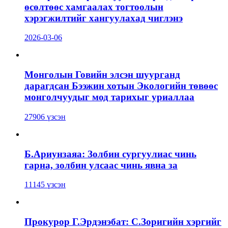
өсөлтөөс хамгаалах тогтоолын
хэрэгжилтийг хангуулахад чиглэнэ
2026-03-06
Монголын Говийн элсэн шуурганд
дарагдсан Бээжин хотын Экологийн төвөөс
монголчуудыг мод тарихыг уриаллаа
27906 үзсэн
Б.Ариунзаяа: Золбин сургуулиас чинь
гарна, золбин улсаас чинь явна за
11145 үзсэн
Прокурор Г.Эрдэнэбат: С.Зоригийн хэргийг