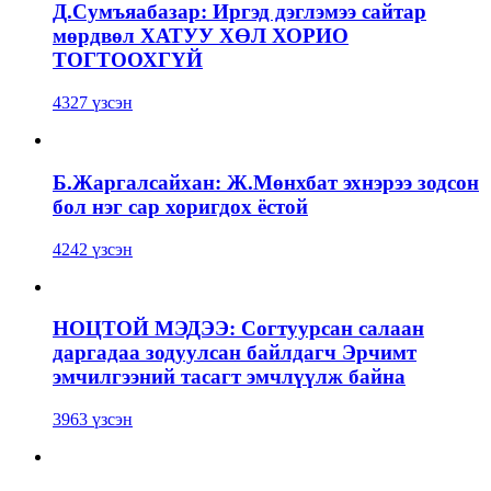
Д.Сумъяабазар: Иргэд дэглэмээ сайтар
мөрдвөл ХАТУУ ХӨЛ ХОРИО
ТОГТООХГҮЙ
4327 үзсэн
Б.Жаргалсайхан: Ж.Мөнхбат эхнэрээ зодсон
бол нэг сар хоригдох ёстой
4242 үзсэн
НОЦТОЙ МЭДЭЭ: Согтуурсан салаан
даргадаа зодуулсан байлдагч Эрчимт
эмчилгээний тасагт эмчлүүлж байна
3963 үзсэн