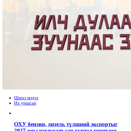
Шинэ мэдээ
Их уншсан
ОХУ бензин, дизель түлшний экспортыг
2027 оны нэгдүгээр сар хүртэл хориглох