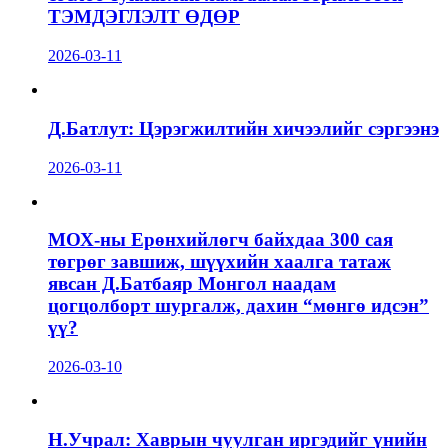
ТЭМДЭГЛЭЛТ ӨДӨР
2026-03-11
Д.Батлут: Цэрэгжилтийн хичээлийг сэргээнэ
2026-03-11
МОХ-ны Ерөнхийлөгч байхдаа 300 сая
төгрөг завшиж, шүүхийн хаалга татаж
явсан Д.Батбаяр Монгол наадам
цогцолборт шургалж, дахин “мөнгө идсэн”
үү?
2026-03-10
Н.Учрал: Хаврын чуулган иргэдийг үнийн