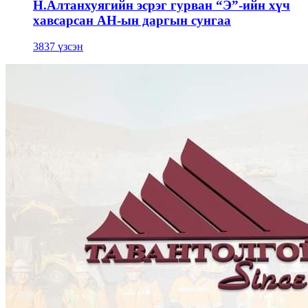
Н.Алтанхуягийн эсрэг гурван “Э”-ийн хүч
хавсарсан АН-ын даргын сунгаа
3837 үзсэн