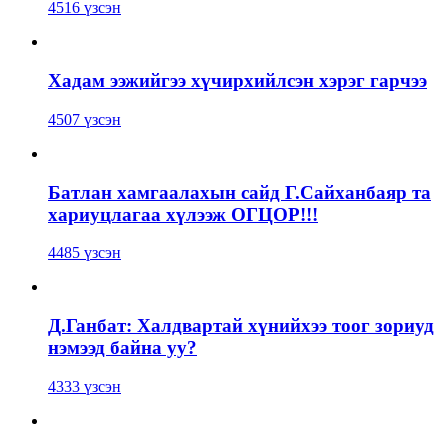
4516 үзсэн
Хадам ээжийгээ хүчирхийлсэн хэрэг гарчээ
4507 үзсэн
Батлан хамгаалахын сайд Г.Сайханбаяр та
хариуцлагаа хүлээж ОГЦОР!!!
4485 үзсэн
Д.Ганбат: Халдвартай хүнийхээ тоог зориуд
нэмээд байна уу?
4333 үзсэн