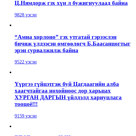
Ц.Нямдорж гэх хүн л бужигнуулаад байна
9828 үзсэн
“Амиа хорлоно” гэх утгатай гэрээслэн
бичиж үлдээсэн өмгөөлөгч Б.Баасанцогтыг
эрэн сурвалжилж байна
9522 үзсэн
Үүргээ гүйцэтгэж буй Цагдаагийн алба
хаагчтайгаа нохойноос дор харьцах
ХУРГАН ДАРГЫН үйлдэлд хариуцлага
тооцоё!!!
9159 үзсэн