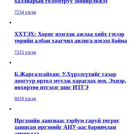
халдварын голомтруу зөөвөрлөжээ
7234 үзсэн
ХХТЭХ: Хориг нээгдэж ажлаа хийх гэхээр
төрийн албан хаагчид авлига нэхээд байна
7215 үзсэн
Б.Жаргалсайхан: У.Хүрэлсүхийг газар
доогуур ортол муулж харагдах юм. Эхнэр,
нөхөртөө итгэдэг шиг ИТГЭ
6019 үзсэн
Иргэдийн данснаас тэрбум гаруй төгрөг
завшсан иргэнийг АНУ-аас баривчлан
авчирлаа