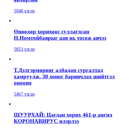
5948 үзсэн
Өнөөдөр хорихоос суллагдсан
Н.Номтойбаярыг аав нь тосож авчээ
5853 үзсэн
Т.Дэлгэрмөрөнг албадан сургалтад
хамруулж, 30 хоног баривчлах шийтгэл
онооно
5467 үзсэн
ШУУРХАЙ: Цагдан хорих 461-р ангид
КОРОНАВИРУС илэрлээ