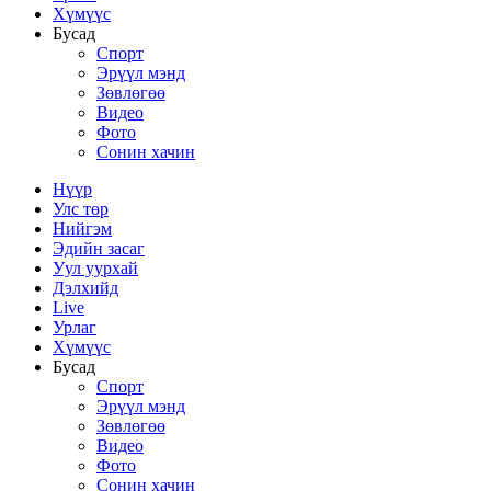
Хүмүүс
Бусад
Спорт
Эрүүл мэнд
Зөвлөгөө
Видео
Фото
Сонин хачин
Нүүр
Улс төр
Нийгэм
Эдийн засаг
Уул уурхай
Дэлхийд
Live
Урлаг
Хүмүүс
Бусад
Спорт
Эрүүл мэнд
Зөвлөгөө
Видео
Фото
Сонин хачин