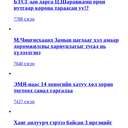
БТСГ-ын дарга Ц.Шаравжамц орон
нутгаар корона тараасан уу!?
7788 үзсэн
М.Чингисхаанд Замын цагдааг хэл амаар
доромжилсны хариуцлагыг тусад нь
хүлээлгэнэ
7640 үзсэн
ЭМЯ-наас 14 хоногийн хатуу хөл хорио
тогтоох санал гаргалаа
7437 үзсэн
Хаяг андуурч гэртээ байсан 3 иргэнийг