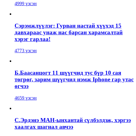
4999 үзсэн
Сэрэмжлүүлэг: Гурван настай хүүхэд 15
давхараас унаж нас барсан харамсалтай
хэрэг гарлаа!
4773 үзсэн
Б.Баасанцогт 11 шүүгчид тус бүр 10 сая
төгрөг, зарим шүүгчид нэмж Iphone гар утас
өгчээ
4659 үзсэн
С.Эрдэнэ МАН-ынхантай сүлбэлдэж, хэргээ
хаалгах шагнал авчээ