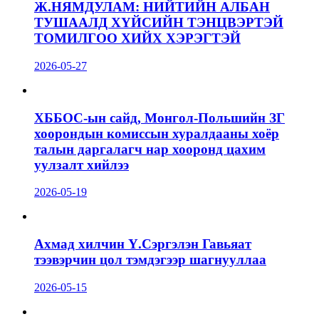
Ж.НЯМДУЛАМ: НИЙТИЙН АЛБАН
ТУШААЛД ХҮЙСИЙН ТЭНЦВЭРТЭЙ
ТОМИЛГОО ХИЙХ ХЭРЭГТЭЙ
2026-05-27
ХББОС-ын сайд, Монгол-Польшийн ЗГ
хоорондын комиссын хуралдааны хоёр
талын даргалагч нар хооронд цахим
уулзалт хийлээ
2026-05-19
Ахмад хилчин Ү.Сэргэлэн Гавьяат
тээвэрчин цол тэмдэгээр шагнууллаа
2026-05-15