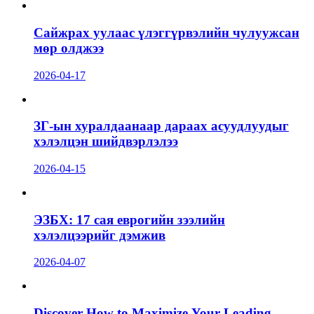
Сайжрах уулаас үлэггүрвэлийн чулуужсан
мөр олджээ
2026-04-17
ЗГ-ын хуралдаанаар дараах асуудлуудыг
хэлэлцэн шийдвэрлэлээ
2026-04-15
ЭЗБХ: 17 сая еврогийн зээлийн
хэлэлцээрийг дэмжив
2026-04-07
Discover How to Maximize Your Leading