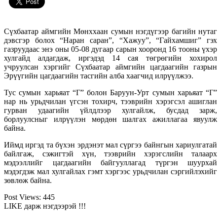
Сүхбаатар аймгийн Мөнххаан сумын нэгдүгээр багийн нутаг
дэвсгэр болох “Наран саран”, “Хажуу”, “Гайхамшиг” гэх
газруудаас энэ оны 05-08 дугаар сарын хооронд 16 тооны үхэр
хулгайд алдагдаж, иргэдэд 14 сая төгрөгийн хохирол
учруулсан хэргийг Сүхбаатар аймгийн цагдаагийн газрын
Эрүүгийн цагдаагийн тасгийн алба хаагчид илрүүлжээ.
Тус сумын харьяат “Г” болон Баруун-Урт сумын харьяат “Г”
нар нь урьдчилан үгсэн тохирч, тээврийн хэрэгсэл ашиглан
гурван удаагийн үйлдлээр хулгайлж, бусдад зарж,
борлуулсныг илрүүлэн мөрдөн шалгах ажиллагаа явуулж
байна.
Иймд иргэд та бүхэн эрдэнэт мал сүргээ байнгын хариулгатай
байлгаж, сэжигтэй хүн, тээврийн хэрэгслийн талаарх
мэдээллийг цагдаагийн байгууллагад түргэн шуурхай
мэдэгдэж мал хулгайлах гэмт хэргээс урьдчилан сэргийлэхийг
зөвлөж байна.
Post Views:
445
LIKE дарж нэгдээрэй !!!