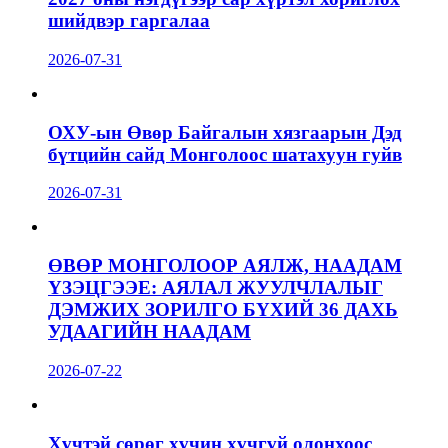
шийдвэр гаргалаа
2026-07-31
ОХУ-ын Өвөр Байгалын хязгаарын Дэд
бүтцийн сайд Монголоос шатахуун гуйв
2026-07-31
ӨВӨР МОНГОЛООР АЯЛЖ, НААДАМ
ҮЗЭЦГЭЭЕ: АЯЛАЛ ЖУУЛЧЛАЛЫГ
ДЭМЖИХ ЗОРИЛГО БҮХИЙ 36 ДАХЬ
УДААГИЙН НААДАМ
2026-07-22
Хүчтэй сөрөг хүчин хүчгүй олонхоос