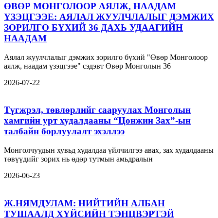
ӨВӨР МОНГОЛООР АЯЛЖ, НААДАМ
ҮЗЭЦГЭЭЕ: АЯЛАЛ ЖУУЛЧЛАЛЫГ ДЭМЖИХ
ЗОРИЛГО БҮХИЙ 36 ДАХЬ УДААГИЙН
НААДАМ
Аялал жуулчлалыг дэмжих зорилго бүхий "Өвөр Монголоор
аялж, наадам үзэцгээе" сэдэвт Өвөр Монголын 36
2026-07-22
Түгжрэл, төвлөрлийг сааруулах Монголын
хамгийн урт худалдааны “Цонжин Зах”-ын
талбайн борлуулалт эхэллээ
Монголчуудын хувьд худалдаа үйлчилгээ авах, зах худалдааны
төвүүдийг зорих нь өдөр тутмын амьдралын
2026-06-23
Ж.НЯМДУЛАМ: НИЙТИЙН АЛБАН
ТУШААЛД ХҮЙСИЙН ТЭНЦВЭРТЭЙ