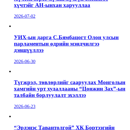
хүчтэйг АН-ынхан харууллаа
2026-07-02
УИХ-ын дарга С.Бямбацогт Олон улсын
парламентын өдрийн мэндчилгээ
дэвшүүллээ
2026-06-30
Түгжрэл, төвлөрлийг сааруулах Монголын
хамгийн урт худалдааны “Цонжин Зах”-ын
талбайн борлуулалт эхэллээ
2026-06-23
“Эрдэнэс Тавантолгой” ХК Бортээгийн