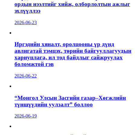
ордын нээлтийг хийж, олборлолтын ажлыг
эхлүүллээ
2026-06-23
Иргэдийн хяналт, оролцооны үр дүнд
авлигатай тэмцэх, төрийн байгууллагуудын
хариуцлага, ил тод байдлыг сайжруулах
боломжтой гэв
2026-06-22
“Монгол Улсын Засгийн газар–Хөгжлийн
түншүүдийн уулзалт” боллоо
2026-06-19