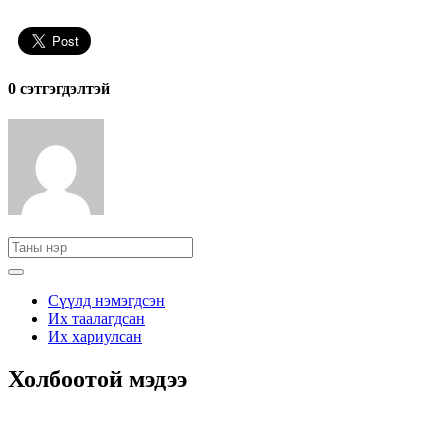
0 cэтгэгдэлтэй
Сүүлд нэмэгдсэн
Их таалагдсан
Их хариулсан
Холбоотой мэдээ