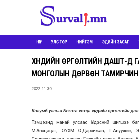
НҮҮР
УЛС ТӨР
НИЙГЭМ
ЭДИЙН ЗАСАГ
ХҮНДИЙН ӨРГӨЛТИЙН ДАШТ-Д Г
МОНГОЛЫН ДӨРВӨН ТАМИРЧИН
2022-11-30
Колумб улсын Богота хотод хүндийн өргөлтийн дэ
Тэмцээнд манай улсаас Үндэсний шигшээ баг
М.Анхцэцэг, ОУХМ О.Дархижав, Г.Ануужин, Э
Сонирхуулахад, саяхан Бахрейн улсад болсон Аз