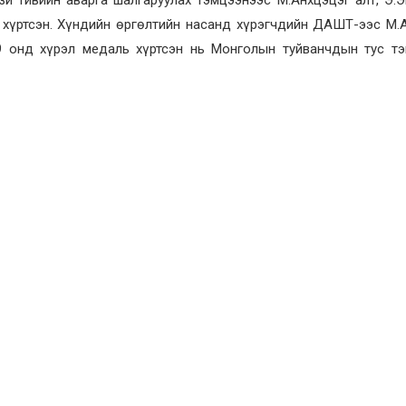
 хүртсэн. Хүндийн өргөлтийн насанд хүрэгчдийн ДАШТ-ээс М.
9 онд хүрэл медаль хүртсэн нь Монголын туйванчдын тус т