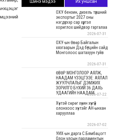
Шинэ мэдээ
Их уншсан
Анхцэцэг
ОХУ бензин, дизель түлшний
эмцээний
экспортыг 2027 оны
нэгдүгээр сар хүртэл
хориглох шийдвэр гаргалаа
2026-07-31
ОХУ-ын Өвөр Байгалын
хязгаарын Дэд бүтцийн сайд
Монголоос шатахуун гуйв
2026-07-31
ӨВӨР МОНГОЛООР АЯЛЖ,
НААДАМ ҮЗЭЦГЭЭЕ: АЯЛАЛ
ЖУУЛЧЛАЛЫГ ДЭМЖИХ
ЗОРИЛГО БҮХИЙ 36 ДАХЬ
УДААГИЙН НААДАМ
2026-07-22
Хүчтэй сөрөг хүчин хүчгүй
олонхоос хүчтэйг АН-ынхан
харууллаа
2026-07-02
УИХ-ын дарга С.Бямбацогт
Олон улсын парламентын