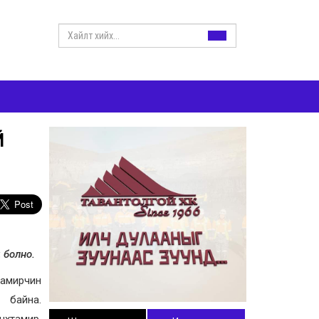
Й
 болно.
амирчин
 байна.
нхтамир,