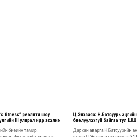
i’s fitness” реалити шоу
Ц.Энхзаяа: Н.Батсуурь эцгийн
лгийн III улирал өнөөдөр эхэлнэ
биелүүлэхгүй байгаа тул ШШ
гомдол гаргасан
тийн биеийн тамир,
Дархан аварга Н.Батсуурийн а
лдинг, фитнесийн спортыг
эхнэр Ц.Энхзаяа гэх эмэгтэй 