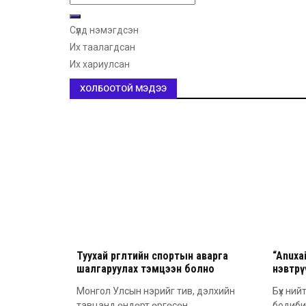
Сүүлд нэмэгдсэн
Их таалагдсан
Их хариулсан
ХОЛБООТОЙ МЭДЭЭ
Туухай өргөлтийн спортын аварга
“Anuxa
шалгаруулах тэмцээн болно
нэвтрүү
Монгол Улсын нэрийг тив, дэлхийн
Бүх ний
тавцанд өндөрт өргөсөн
бодиби