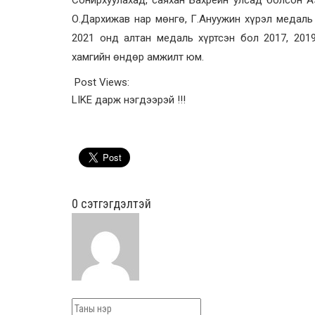
О.Дархижав нар мөнгө, Г.Ануужин хүрэл медаль
2021 онд алтан медаль хүртсэн бол 2017, 201
хамгийн өндөр амжилт юм.
Post Views:
LIKE дарж нэгдээрэй !!!
0 cэтгэгдэлтэй