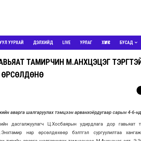
УУЛ УУРХАЙ
ДЭЛХИЙД
LIVE
УРЛАГ
ХҮМҮҮС
БУСАД
АВЬЯАТ ТАМИРЧИН М.АНХЦЭЦЭГ ТЭРГҮҮТЭ
 ӨРСӨЛДӨНӨ
лхийн аварга шалгаруулах тэмцээн арванхоёрдугаар сарын 4-6-нд
ийн дасгалжуулагч Ц.Хосбаярын удирдлага дор гавьяат т
.Энхтамир нар өрсөлдөхөөр бэлтгэл сургуулилтаа хангаж
и тивийн аварга шалгаруулах тэмцээнээс М.Анхцэцэг алт, Э.Э