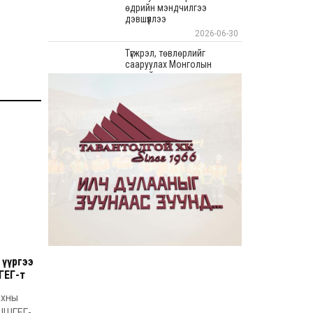
өдрийн мэндчилгээ
дэвшүүллээ
2026-06-30
Түгжрэл, төвлөрлийг
сааруулах Монголын
хамгийн урт худалдааны
“Цонжин Зах”-ын талбайн
борлуулалт эхэллээ
2026-06-23
“Эрдэнэс Тавантолгой” ХК
Бортээгийн ордын нээлтийг
хийж, олборлолтын ажлыг
эхлүүллээ
2026-06-23
Иргэдийн хяналт,
оролцооны үр дүнд
авлигатай тэмцэх, төрийн
байгууллагуудын
хариуцлага, ил тод байдлыг
сайжруулах боломжтой гэв
2026-06-22
 үүргээ
“Монгол Улсын Засгийн
ГЕГ-т
газар–Хөгжлийн түншүүдийн
уулзалт” боллоо
нхны
"ШШГЕГ-