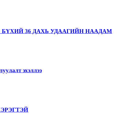
 БҮХИЙ 36 ДАХЬ УДААГИЙН НААДАМ
уулалт эхэллээ
ХЭРЭГТЭЙ