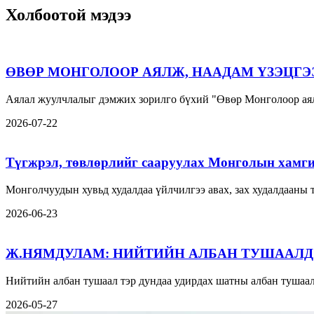
Холбоотой мэдээ
ӨВӨР МОНГОЛООР АЯЛЖ, НААДАМ ҮЗЭЦГЭ
Аялал жуулчлалыг дэмжих зорилго бүхий "Өвөр Монголоор аял
2026-07-22
Түгжрэл, төвлөрлийг сааруулах Монголын хамги
Монголчуудын хувьд худалдаа үйлчилгээ авах, зах худалдааны
2026-06-23
Ж.НЯМДУЛАМ: НИЙТИЙН АЛБАН ТУШААЛД
Нийтийн албан тушаал тэр дундаа удирдах шатны албан тушаал
2026-05-27