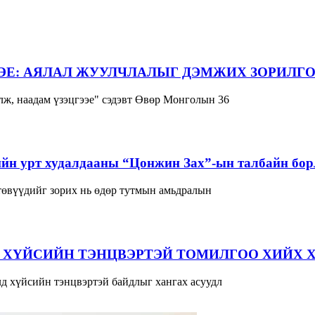
ЭЕ: АЯЛАЛ ЖУУЛЧЛАЛЫГ ДЭМЖИХ ЗОРИЛГО
ж, наадам үзэцгээе" сэдэвт Өвөр Монголын 36
йн урт худалдааны “Цонжин Зах”-ын талбайн борл
 төвүүдийг зорих нь өдөр тутмын амьдралын
 ХҮЙСИЙН ТЭНЦВЭРТЭЙ ТОМИЛГОО ХИЙХ 
д хүйсийн тэнцвэртэй байдлыг хангах асуудл