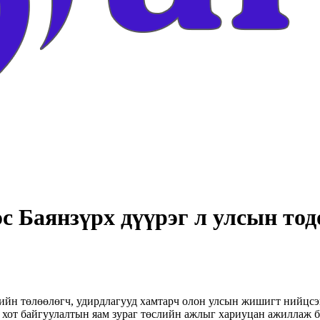
с Баянзүрх дүүрэг л улсын тод
йн төлөөлөгч, удирдлагууд хамтарч олон улсын жишигт нийцсэн
 хот байгуулалтын яам зураг төслийн ажлыг хариуцан ажиллаж б