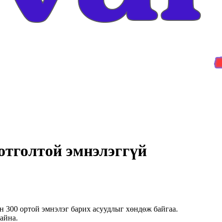
отголтой эмнэлэггүй
 300 ортой эмнэлэг барих асуудлыг хөндөж байгаа.
айна.