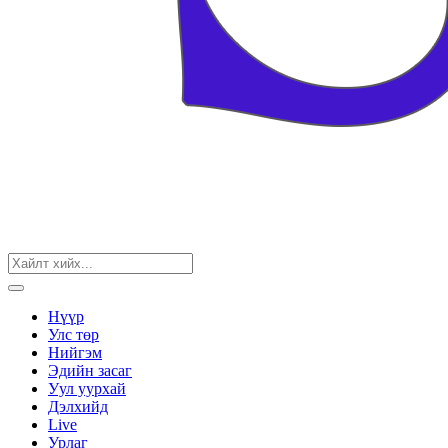
Нүүр
Улс төр
Нийгэм
Эдийн засаг
Уул уурхай
Дэлхийд
Live
Урлаг