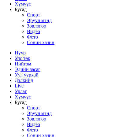
Хүмүүс
Бусад
Спорт
Эрүүл мэнд
Зөвлөгөө
Видео
Фото
Сонин хачин
Нүүр
Улс төр
Нийгэм
Эдийн засаг
Уул уурхай
Дэлхийд
Live
Урлаг
Хүмүүс
Бусад
Спорт
Эрүүл мэнд
Зөвлөгөө
Видео
Фото
Сонин хачин