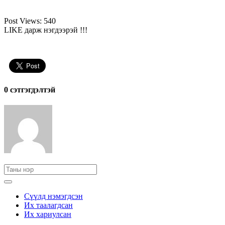
Post Views:
540
LIKE дарж нэгдээрэй !!!
0 cэтгэгдэлтэй
Сүүлд нэмэгдсэн
Их таалагдсан
Их хариулсан