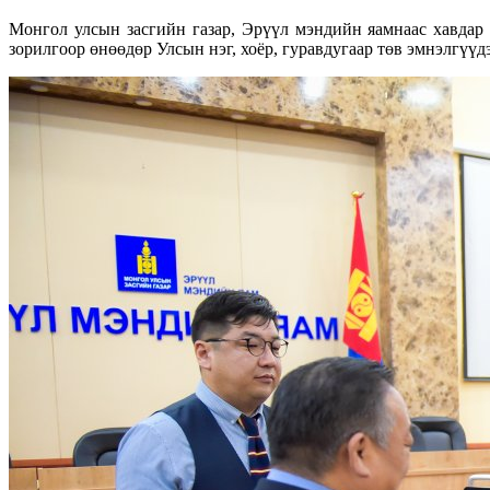
Монгол улсын засгийн газар, Эрүүл мэндийн яамнаас хавдар 
зорилгоор өнөөдөр Улсын нэг, хоёр, гуравдугаар төв эмнэлгүү