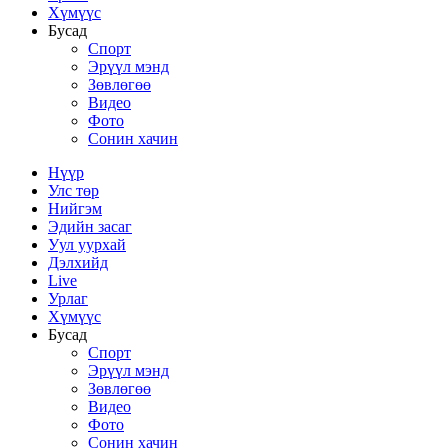
Хүмүүс
Бусад
Спорт
Эрүүл мэнд
Зөвлөгөө
Видео
Фото
Сонин хачин
Нүүр
Улс төр
Нийгэм
Эдийн засаг
Уул уурхай
Дэлхийд
Live
Урлаг
Хүмүүс
Бусад
Спорт
Эрүүл мэнд
Зөвлөгөө
Видео
Фото
Сонин хачин