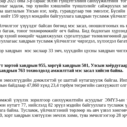
ар 2021 оны 3-р сараас эхлэн гүйцэтгэлийн санхүүжилтийн то
ныг задалж, төр хувийн хэвшлийн түншлэлийг сайжруулах зам
аа шатлалын Улсын нэг, хоёр, гуравдугаар төв эмнэлэг, Бүсийн
нийт 159 эрүүл мэндийн байгууллага хавдрын тусламж үйлчилгэ
үйлчилгээг үзүүлдэг байсан бөгөөд мэс засал, оношилгооных нь 
н багаж, тоног төхөөрөмжийг өгч байна. Бид бодлогын хүрээн
ар хүний нөөцийг чадавхжуулах сургалтуудыг төлөвлөгөөний да
уллагаас хавдрын тусламж үйлчилгээг чирэгдэл, хүлээгдэл багат
р хавдрын мэс заслаар 33 эмч, хүүхдийн цусны хавдрын чиглэл
эгт хортой хавдрын 955, хоргүй хавдрын 501, Улсын хоёрдугаа
 хавдрын 763 тохиолдолд амжилттай мэс засал хийсэн байна.
 эмнэлгүүдийн дэмжлэгтэй үе шаттай нутагшуулж байгаа. Ингэ
рын байдлаар 47,860 хүнд 23,4 тэрбум төгрөгийн санхүүжилт ол
ээмжэй үзүүлэх зорилгоор санхүүжилтийн асуудлыг ЭМҮЗ-ын 
рон нутагт 77, нийслэлд 82 эрүүл мэдийн байгууллага тусламж
а байна. Тусламж, үйлчилгээний төрлөөр нь авч үзвэл хөнгөвч
 10, хорт хавдрын хэвтүүлэн эмчлэх хими, туяа эмчилгээгээр 28 