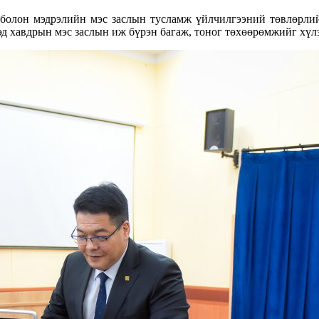
болон мэдрэлийн мэс заслын тусламж үйлчилгээний төвлөрлийг
дэд хавдрын мэс заслын иж бүрэн багаж, тоног төхөөрөмжийг хүлэ