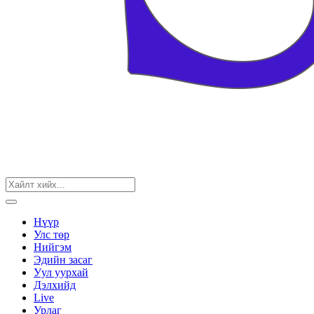
Нүүр
Улс төр
Нийгэм
Эдийн засаг
Уул уурхай
Дэлхийд
Live
Урлаг