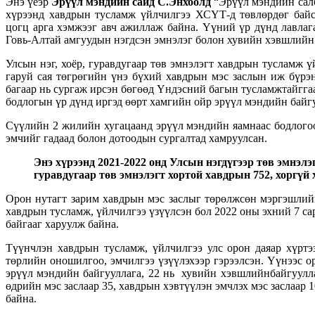
Энэ үеэр
Эрүүл мэндийн сайд С.Энхболд
“Эрүүл мэндийн салб
хүрээнд хавдрын тусламж үйлчилгээ ХСҮТ-д төвлөрдөг байс
цогц арга хэмжээг авч ажиллаж байна. Үүний үр дүнд лавлаг
Говь-Алтай амгуудын нэгдсэн эмнэлэг болон хувийн хэвшлийн 
Улсын нэг, хоёр, гуравдугаар төв эмнэлэгт хавдрын тусламж 
гаруй сая төгрөгийн үнэ бүхий хавдрын мэс заслын иж бүрэ
багаар нь сургаж ирсэн бөгөөд Үндэсний багын тусламжтайгга
бодлогын үр дүнд иргэд өөрт хамгийн ойр эрүүл мэндийн байгу
Сүүлийн 2 жилийн хугацаанд эрүүл мэндийн яамнаас бодлогоо
эмчийг гадаад болон дотоодын сургалтад хамруулсан.
Энэ хүрээнд 2021-2022 онд Улсын нэгдүгээр төв эмнэл
гуравдугаар төв эмнэлэгт хортой хавдрын 752, хоргүй
Орон нутагт зарим хавдрын мэс заслыг төрөлжсөн мэргэшлийн
хавдрын тусламж, үйлчилгээ үзүүлсэн бол 2022 оны эхний 7 са
байгааг харуулж байна.
Түүнчлэн хавдрын тусламж, үйлчилгээ улс орон даяар хүрт
төрлийн оношилгоо, эмчилгээ үзүүлэхээр гэрээлсэн. Үүнээс о
эрүүл мэндийн байгууллага, 22 нь хувийн хэвшлийнбайгууллаг
өдрийн мэс заслаар 35, хавдрын хэвтүүлэн эмчлэх мэс заслаар
байна.