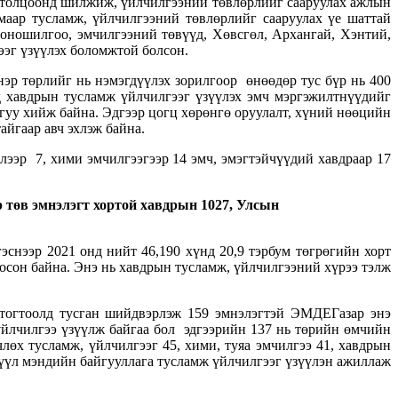
гтолцоонд шилжиж, үйлчилгээний төвлөрлийг сааруулах ажлын
аар тусламж, үйлчилгээний төвлөрлийг сааруулах үе шаттай
 оношилгоо, эмчилгээний төвүүд, Хөвсгөл, Архангай, Хэнтий,
эг үзүүлэх боломжтой болсон.
нэр төрлийг нь нэмэгдүүлэх зорилгоор өнөөдөр тус бүр нь 400
д хавдрын тусламж үйлчилгээг үзүүлэх эмч мэргэжилтнүүдийг
гуу хийж байна. Эдгээр цогц хөрөнгө оруулалт, хүний нөөцийн
айгаар авч эхлэж байна.
ээр 7, хими эмчилгээгээр 14 эмч, эмэгтэйчүүдий хавдраар 17
р төв эмнэлэгт хортой хавдрын 1027, Улсын
снээр 2021 онд нийт 46,190 хүнд 20,9 тэрбум төгрөгийн хорт
госон байна. Энэ нь хавдрын тусламж, үйлчилгээний хүрээ тэлж
тогтоолд тусган шийдвэрлэж 159 эмнэлэгтэй ЭМДЕГазар энэ
 үйлчилгээ үзүүлж байгаа бол эдгээрийн 137 нь төрийн өмчийн
лөх тусламж, үйлчилгээг 45, хими, туяа эмчилгээ 41, хавдрын
эрүүл мэндийн байгууллага тусламж үйлчилгээг үзүүлэн ажиллаж