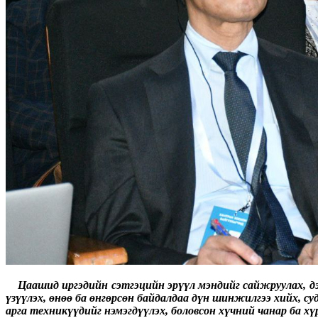
Цаашид иргэдийн сэтгэцийн эрүүл мэндийг сайжруулах, дэм
үзүүлэх, өнөө ба өнгөрсөн байдалдаа дүн шинжилгээ хийх, 
арга техникүүдийг нэмэгдүүлэх, боловсон хүчний чанар ба 