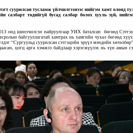
гт суурилсан тусламж үйлчилгээнээс нийгэм хамт олонд тул
ийн салбарт төдийгүй бусад салбар болох хууль зүй, ний
3 онд шинэчилсэн найруулгаар УИХ баталсан бөгөөд Сэтгэци
сролын байгууллагатай хамтрах нь хамгийн чухал бөгөөд хүүхэд
лдэг “Сургуульд суурилсан сэтгэцийн эрүүл мэндийн хөтөлбөр”-т
аасан, цогц арга хэмжээ байдлаар хэрэгжүүлэх нь хүн амын с