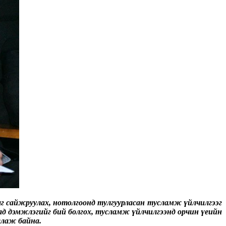
 сайжруулах, нотолгоонд тулгуурласан тусламж үйлчилгээг
ад дэмжлэгийг бий болгох, тусламж үйлчилгээнд орчин үеийн
ллаж байна.