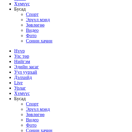
Хүмүүс
Бусад
Спорт
Эрүүл мэнд
Зөвлөгөө
Видео
Фото
Сонин хачин
Нүүр
Улс төр
Нийгэм
Эдийн засаг
Уул уурхай
Дэлхийд
Live
Урлаг
Хүмүүс
Бусад
Спорт
Эрүүл мэнд
Зөвлөгөө
Видео
Фото
Сонин хачин