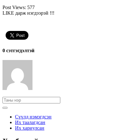
Post Views:
577
LIKE дарж нэгдээрэй !!!
0 cэтгэгдэлтэй
Сүүлд нэмэгдсэн
Их таалагдсан
Их хариулсан