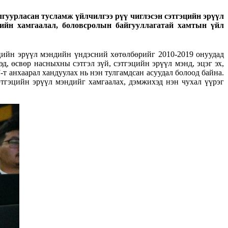
гуурласан тусламж үйлчилгээ рүү чиглэсэн сэтгэцийн эрүүл
гмийн хамгаалал, боловсролын байгууллагатай хамтын үйл
йн эрүүл мэндийн үндэсний хөтөлбөрийг 2010-2019 онуудад
, өсвөр насныхны сэтгэл зүй, сэтгэцийн эрүүл мэнд, эцэг эх,
 анхаарал хандуулах нь нэн тулгамдсан асуудал болоод байна.
этгэцийн эрүүл мэндийг хамгаалах, дэмжихэд нэн чухал үүрэг