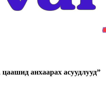
, цаашид анхаарах асуудлууд”