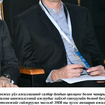
жих үйл ажиллагаанд салбар дундын оролцоог болон чанарыг
судалгаа шинжилгээний ажлуудыг хийхэд санхүүгийн болоод бус
хүртээмжийг сайжруулах чиглэлд ЭМЯ-ны зүгээс анхааран ажи