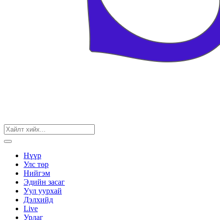
Нүүр
Улс төр
Нийгэм
Эдийн засаг
Уул уурхай
Дэлхийд
Live
Урлаг