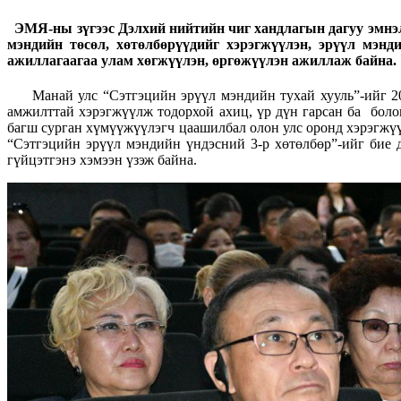
ЭМЯ-ны зүгээс Дэлхий нийтийн чиг хандлагын дагуу эмнэлэ
мэндийн төсөл, хөтөлбөрүүдийг хэрэгжүүлэн, эрүүл мэнд
ажиллагаагаа улам хөгжүүлэн, өргөжүүлэн ажиллаж байна.
Манай улс “Сэтгэцийн эрүүл мэндийн тухай хууль”-ийг 201
амжилттай хэрэгжүүлж тодорхой ахиц, үр дүн гарсан ба болов
багш сурган хүмүүжүүлэгч цаашилбал олон улс оронд хэрэгжүү
“Сэтгэцийн эрүүл мэндийн үндэсний 3-р хөтөлбөр”-ийг бие д
гүйцэтгэнэ хэмээн үзэж байна.