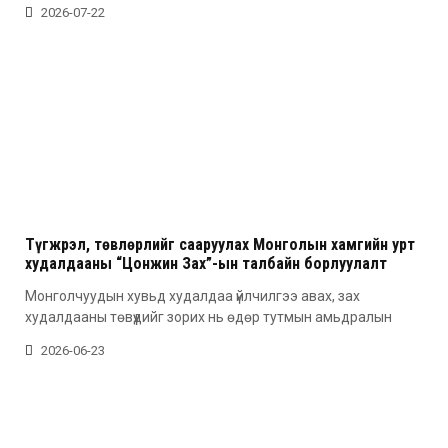
2026-07-22
Түгжрэл, төвлөрлийг сааруулах Монголын хамгийн урт
худалдааны “Цонжин Зах”-ын талбайн борлуулалт
эхэллээ
Монголчуудын хувьд худалдаа үйлчилгээ авах, зах
худалдааны төвүүдийг зорих нь өдөр тутмын амьдралын
2026-06-23