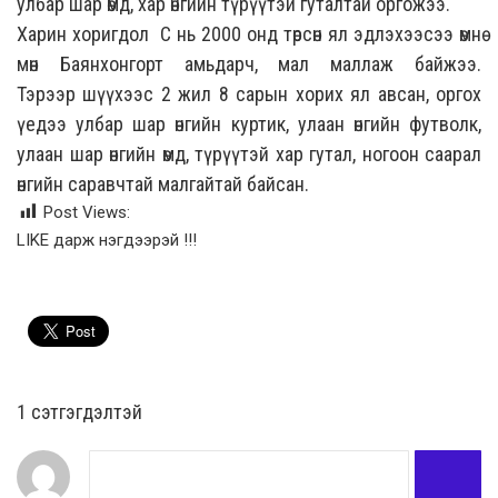
улбар шар өмд, хар өнгийн түрүүтэй гуталтай оргожээ.
Харин хоригдол С нь 2000 онд төрсөн ял эдлэхээсээ өмнө
мөн Баянхонгорт амьдарч, мал маллаж байжээ.
Тэрээр шүүхээс 2 жил 8 сарын хорих ял авсан, оргох
үедээ улбар шар өнгийн куртик, улаан өнгийн футволк,
улаан шар өнгийн өмд, түрүүтэй хар гутал, ногоон саарал
өнгийн саравчтай малгайтай байсан.
Post Views:
LIKE дарж нэгдээрэй !!!
1 сэтгэгдэлтэй