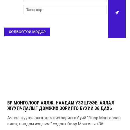
ХОЛБООТОЙ МЭДЭЭ
ӨВӨР МОНГОЛООР АЯЛЖ, НААДАМ ҮЗЭЦГЭЭЕ: АЯЛАЛ
ЖУУЛЧЛАЛЫГ ДЭМЖИХ ЗОРИЛГО БҮХИЙ 36 ДАХЬ
УДААГИЙН НААДАМ
Аялал жуулчлалыг дэмжих зорилго бүхий "Өвөр Монголоор
аялж, наадам үзэцгээе" сэдэвт Өвөр Монголын 36