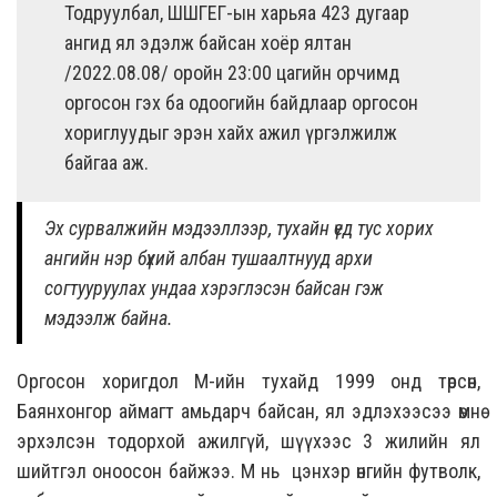
Тодруулбал, ШШГЕГ-ын харьяа 423 дугаар
ангид ял эдэлж байсан хоёр ялтан
/2022.08.08/ оройн 23:00 цагийн орчимд
оргосон гэх ба одоогийн байдлаар оргосон
хориглуудыг эрэн хайх ажил үргэлжилж
байгаа аж.
Эх сурвалжийн мэдээллээр, тухайн үед тус хорих
ангийн нэр бүхий албан тушаалтнууд архи
согтууруулах ундаа хэрэглэсэн байсан гэж
мэдээлж байна.
Оргосон хоригдол М-ийн тухайд 1999 онд төрсөн,
Баянхонгор аймагт амьдарч байсан, ял эдлэхээсээ өмнө
эрхэлсэн тодорхой ажилгүй, шүүхээс 3 жилийн ял
шийтгэл оноосон байжээ. М нь цэнхэр өнгийн футволк,