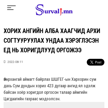
ХОРИХ АНГИЙН АЛБА ХААГЧИД АРХИ
СОГТУУРУУЛАХ УНДАА ХЭРЭГЛЭСЭН
ҮЕД НЬ ХОРИГДЛУУД ОРГОЖЭЭ
2022-08-11
Өвөрхангай аймагт байрлах ШШГЕГ-ын Хархорин сум
дахь Сум дундын хорих 423 дугаар ангид ял эдэлж
байсан хоёр хоригдол оргосон талаар аймгийн
Цагдаагийн газраас мэдээлсэн.