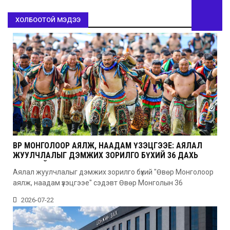
ХОЛБООТОЙ МЭДЭЭ
ӨВӨР МОНГОЛООР АЯЛЖ, НААДАМ ҮЗЭЦГЭЭЕ: АЯЛАЛ
ЖУУЛЧЛАЛЫГ ДЭМЖИХ ЗОРИЛГО БҮХИЙ 36 ДАХЬ
УДААГИЙН НААДАМ
Аялал жуулчлалыг дэмжих зорилго бүхий "Өвөр Монголоор
аялж, наадам үзэцгээе" сэдэвт Өвөр Монголын 36
2026-07-22