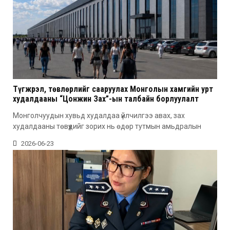
Түгжрэл, төвлөрлийг сааруулах Монголын хамгийн урт
худалдааны “Цонжин Зах”-ын талбайн борлуулалт
эхэллээ
Монголчуудын хувьд худалдаа үйлчилгээ авах, зах
худалдааны төвүүдийг зорих нь өдөр тутмын амьдралын
2026-06-23