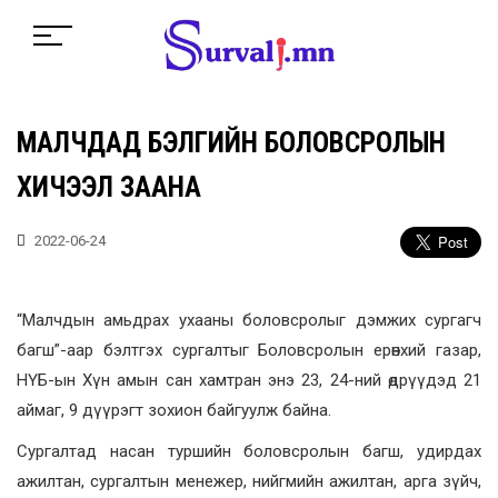
МАЛЧДАД БЭЛГИЙН БОЛОВСРОЛЫН
ХИЧЭЭЛ ЗААНА
2022-06-24
“Малчдын амьдрах ухааны боловсролыг дэмжих сургагч
багш”-аар бэлтгэх сургалтыг Боловсролын ерөнхий газар,
НҮБ-ын Хүн амын сан хамтран энэ 23, 24-ний өдрүүдэд 21
аймаг, 9 дүүрэгт зохион байгуулж байна.
Сургалтад насан туршийн боловсролын багш, удирдах
ажилтан, сургалтын менежер, нийгмийн ажилтан, арга зүйч,