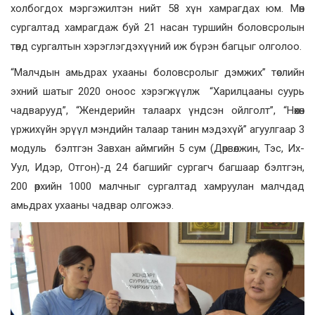
холбогдох мэргэжилтэн нийт 58 хүн хамрагдах юм. Мөн
сургалтад хамрагдаж буй 21 насан туршийн боловсролын
төвд сургалтын хэрэглэгдэхүүний иж бүрэн багцыг олголоо.
“Малчдын амьдрах ухааны боловсролыг дэмжих” төслийн
эхний шатыг 2020 оноос хэрэгжүүлж “Харилцааны суурь
чадварууд”, “Жендерийн талаарх үндсэн ойлголт”, “Нөхөн
үржихүйн эрүүл мэндийн талаар танин мэдэхүй” агуулгаар 3
модуль бэлтгэн Завхан аймгийн 5 сум (Дөрвөлжин, Тэс, Их-
Уул, Идэр, Отгон)-д 24 багшийг сургагч багшаар бэлтгэн,
200 өрхийн 1000 малчныг сургалтад хамруулан малчдад
амьдрах ухааны чадвар олгожээ.